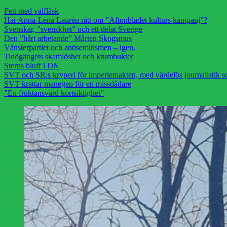
Fett med valfläsk
Har Anna-Lena Laurén rätt om ”Aftonbladet kulturs kampanj”?
Svenskar, ”svenskhet” och ett delat Sverige
Den ”hårt arbetande” Mårten Skogsmus
Vänsterpartiet och antisemitismen – igen.
Tidögängets skamlöshet och krumbukter
Sterns bluff i DN
SVT och SR:s kryperi för imperiemakten, med värdelös journalistik s
SVT krattar manegen för en missdådare
”En fruktansvärd kortsiktighet”