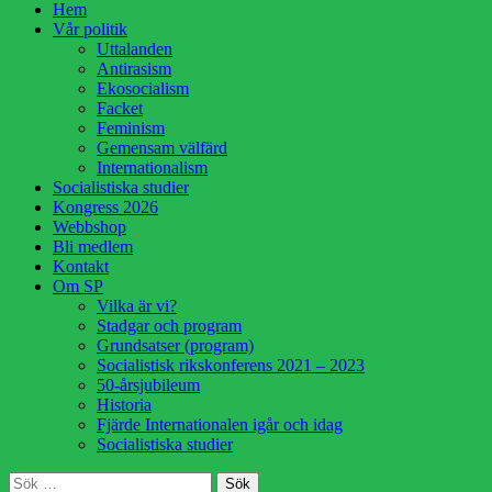
Hoppa
Hem
till
Vår politik
innehåll
Uttalanden
Antirasism
Ekosocialism
Facket
Feminism
Gemensam välfärd
Internationalism
Socialistiska studier
Kongress 2026
Webbshop
Bli medlem
Kontakt
Om SP
Vilka är vi?
Stadgar och program
Grundsatser (program)
Socialistisk rikskonferens 2021 – 2023
50-årsjubileum
Historia
Fjärde Internationalen igår och idag
Socialistiska studier
Sök
Sök