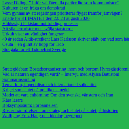
Lasse Diding: ” Inför val låter alla partier lite som kommunister”
Kulturen är en fråga om demokrati
Vem gynnas av att regeringen prioriterar flyget framför järnvägen?
Enade för KLIMATET den 22, 23 augusti 2026
Våldsvåg i Pakistan mot folkliga protester
Att sila terrorister men svälja statsterror
Urkult visar att vänlighet fungerar
40 år sedan Aitik-strejken: Lars Karlsson skriver själv om vad som h
Ceuta – en glimt av hopp för Tidö
Stödgala för ett Tidöbefriat Sverige
Strategidebatt: Bostadsorganisering inom och bortom Hyresgästfören
Vad är naturen egentligen värd? – Intervju med Alyssa Battistoni
Sommarinsamling
Tema: Iran, imperialism och internationell solidaritet
Kriget som slutet på politikens medel
Modet att vara enhörning: Om den svenska vänstern och Iran
Kära läsare
Boksymposium: Förbannelsen
Röster från rörelser – om strategi och slutet på slutet på historien
Wolfgang Fritz Haug och ideologibegreppet