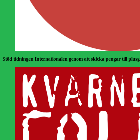
Stöd tidningen Internationalen genom att skicka pengar till plusgir