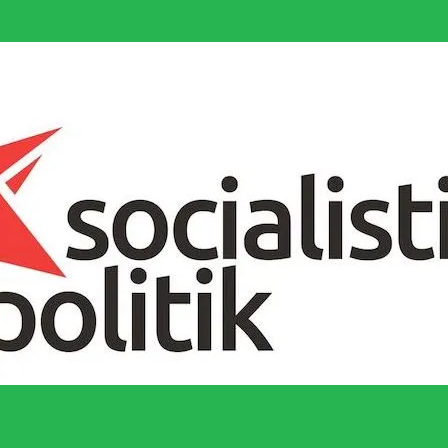
socialistiska Fjärde Internationalen och en viktig tillgång i kampen för 