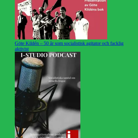
Göte Kildén – 50 år som socialistisk agitator och facklig
aktivist