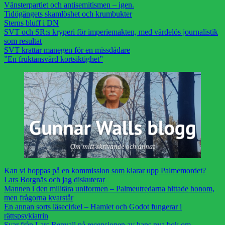
Vänsterpartiet och antisemitismen – igen.
Tidögängets skamlöshet och krumbukter
Sterns bluff i DN
SVT och SR:s kryperi för imperiemakten, med värdelös journalistik
som resultat
SVT krattar manegen för en missdådare
”En fruktansvärd kortsiktighet”
Kan vi hoppas på en kommission som klarar upp Palmemordet?
Lars Borgnäs och jag diskuterar
Mannen i den militära uniformen – Palmeutredarna hittade honom,
men frågorna kvarstår
En annan sorts läsecirkel – Hamlet och Godot fungerar i
rättspsykiatrin
Svar från Lars Renvall på recensionen av hans nya bok om