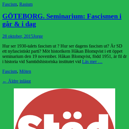
Kategorier
Fascism
,
Rasism
GÖTEBORG. Seminarium: Fascismen i
går & i dag
Publicerad
Författare
28 oktober, 2015
Jorge
den
Hur ser 1930-talets fascism ut ? Hur ser dagens fascism ut? Är SD
ett nyfascistiskt parti? Möt historikern Håkan Blomqvist i ett öppet
seminarium den 19 november. Håkan Blomqvist, född 1951, är fil dr
i historia vid Samtidshistoriska institutet vid
Läs mer …
Kategorier
Fascism
,
Möten
Inläggsnavigering
←
Äldre inlägg