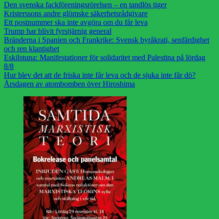
Den svenska fackföreningsrörelsen – en tandlös tiger
Kristerssons andre glömske säkerhetsrådgivare
Ett postnummer ska inte avgöra om du får leva
Trump har blivit fyrstjärnig general
Bränderna i Spanien och Frankrike: Svensk byråkrati, senfärdighet
och ren klantighet
Eskilstuna: Manifestationer för solidaritet med Palestina på lördag
8/8
Hur blev det att de friska inte får leva och de sjuka inte får dö?
Årsdagen av atombomben över Hiroshima