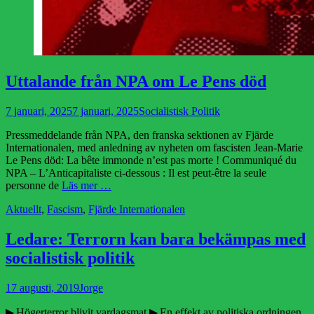
Uttalande från NPA om Le Pens död
Publicerad
Författare
7 januari, 2025
7 januari, 2025
Socialistisk Politik
den
Pressmeddelande från NPA, den franska sektionen av Fjärde
Internationalen, med anledning av nyheten om fascisten Jean-Marie
Le Pens död: La bête immonde n’est pas morte ! Communiqué du
NPA – L’Anticapitaliste ci-dessous : Il est peut-être la seule
personne de
Läs mer …
Kategorier
Aktuellt
,
Fascism
,
Fjärde Internationalen
Ledare: Terrorn kan bara bekämpas med
socialistisk politik
Publicerad
Författare
17 augusti, 2019
Jorge
den
▶ Högerterror blivit vardagsmat ▶ En effekt av politiska ordningen