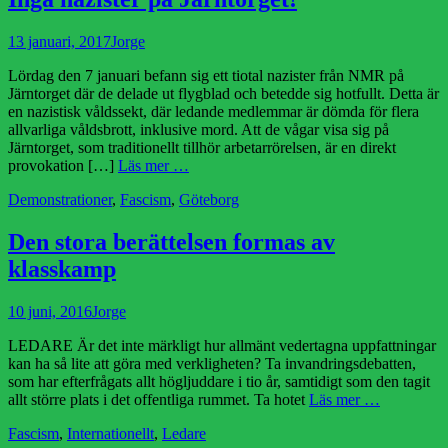
Publicerad
Författare
13 januari, 2017
Jorge
den
Lördag den 7 januari befann sig ett tiotal nazister från NMR på
Järntorget där de delade ut flygblad och betedde sig hotfullt. Detta är
en nazistisk våldssekt, där ledande medlemmar är dömda för flera
allvarliga våldsbrott, inklusive mord. Att de vågar visa sig på
Järntorget, som traditionellt tillhör arbetarrörelsen, är en direkt
provokation […]
Läs mer …
Kategorier
Demonstrationer
,
Fascism
,
Göteborg
Den stora berättelsen formas av
klasskamp
Publicerad
Författare
10 juni, 2016
Jorge
den
LEDARE Är det inte märkligt hur allmänt vedertagna uppfattningar
kan ha så lite att göra med verkligheten? Ta invandringsdebatten,
som har efterfrågats allt högljuddare i tio år, samtidigt som den tagit
allt större plats i det offentliga rummet. Ta hotet
Läs mer …
Kategorier
Fascism
,
Internationellt
,
Ledare