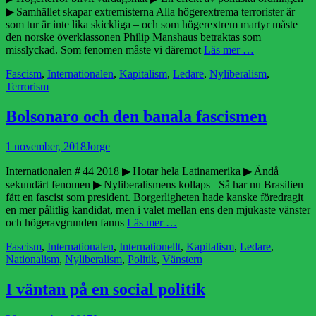
▶ Samhället skapar extremisterna Alla högerextrema terrorister är
som tur är inte lika skickliga – och som högerextrem martyr måste
den norske överklassonen Philip Manshaus betraktas som
misslyckad. Som fenomen måste vi däremot
Läs mer …
Kategorier
Fascism
,
Internationalen
,
Kapitalism
,
Ledare
,
Nyliberalism
,
Terrorism
Bolsonaro och den banala fascismen
Publicerad
Författare
1 november, 2018
Jorge
den
Internationalen # 44 2018 ▶ Hotar hela Latinamerika ▶ Ändå
sekundärt fenomen ▶ Nyliberalismens kollaps Så har nu Brasilien
fått en fascist som president. Borgerligheten hade kanske föredragit
en mer pålitlig kandidat, men i valet mellan ens den mjukaste vänster
och högeravgrunden fanns
Läs mer …
Kategorier
Fascism
,
Internationalen
,
Internationellt
,
Kapitalism
,
Ledare
,
Nationalism
,
Nyliberalism
,
Politik
,
Vänstern
I väntan på en social politik