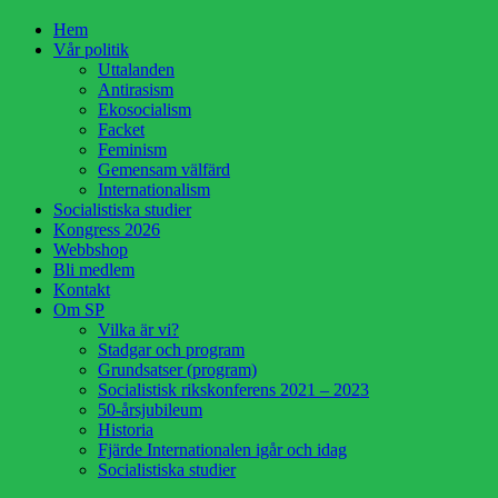
Hoppa
Hem
till
Vår politik
innehåll
Uttalanden
Antirasism
Ekosocialism
Facket
Feminism
Gemensam välfärd
Internationalism
Socialistiska studier
Kongress 2026
Webbshop
Bli medlem
Kontakt
Om SP
Vilka är vi?
Stadgar och program
Grundsatser (program)
Socialistisk rikskonferens 2021 – 2023
50-årsjubileum
Historia
Fjärde Internationalen igår och idag
Socialistiska studier