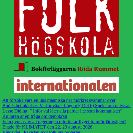
Att försöka vara en ljus människa när mörkret svämmar över
Bodils betraktelser: Varför växer högern?( Del 6) Spelet om rättvisan
Lasse Diding: ” Inför val låter alla partier lite som kommunister”
Kulturen är en fråga om demokrati
Vem gynnas av att regeringen prioriterar flyget framför järnvägen?
Enade för KLIMATET den 22, 23 augusti 2026
Våldsvåg i Pakistan mot folkliga protester