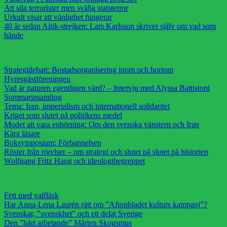
Att sila terrorister men svälja statsterror
Urkult visar att vänlighet fungerar
40 år sedan Aitik-strejken: Lars Karlsson skriver själv om vad som
hände
Strategidebatt: Bostadsorganisering inom och bortom
Hyresgästföreningen
Vad är naturen egentligen värd? – Intervju med Alyssa Battistoni
Sommarinsamling
Tema: Iran, imperialism och internationell solidaritet
Kriget som slutet på politikens medel
Modet att vara enhörning: Om den svenska vänstern och Iran
Kära läsare
Boksymposium: Förbannelsen
Röster från rörelser – om strategi och slutet på slutet på historien
Wolfgang Fritz Haug och ideologibegreppet
Fett med valfläsk
Har Anna-Lena Laurén rätt om ”Aftonbladet kulturs kampanj”?
Svenskar, ”svenskhet” och ett delat Sverige
Den ”hårt arbetande” Mårten Skogsmus