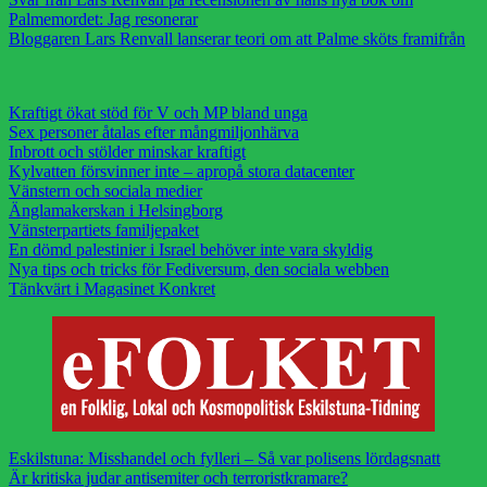
Palmemordet: Jag resonerar
Bloggaren Lars Renvall lanserar teori om att Palme sköts framifrån
Kraftigt ökat stöd för V och MP bland unga
Sex personer åtalas efter mångmiljonhärva
Inbrott och stölder minskar kraftigt
Kylvatten försvinner inte – apropå stora datacenter
Vänstern och sociala medier
Änglamakerskan i Helsingborg
Vänsterpartiets familjepaket
En dömd palestinier i Israel behöver inte vara skyldig
Nya tips och tricks för Fediversum, den sociala webben
Tänkvärt i Magasinet Konkret
Eskilstuna: Misshandel och fylleri – Så var polisens lördagsnatt
Är kritiska judar antisemiter och terroristkramare?