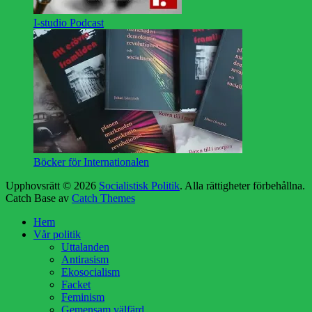
I-studio Podcast
Böcker för Internationalen
Upphovsrätt © 2026
Socialistisk Politik
. Alla rättigheter förbehållna.
Catch Base av
Catch Themes
Rulla
Hem
upp
Vår politik
Uttalanden
Antirasism
Ekosocialism
Facket
Feminism
Gemensam välfärd