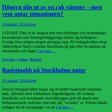
Högern slås ut av en rak vänster – men
vem antar utmaningen?
Publicerad
Författare
9 februari, 2016
Jorge
den
LEDARE Efter år av stegrad hets mot flyktingar och systematiska
terrorattentat mot flyktingförläggningar kände sig hathögern i
Sverige förra helgen mogen att trappa upp. På fredagskvällen drog
våldsverkare fram i centrala Stockholm på jakt efter invandrare att
misshandla och dagen
Läs mer …
Kategorier
Fascism
,
Ledare
,
Rasism
Rasistmobb på Stockholms gator
Publicerad
Författare
31 januari, 2016
Jorge
den
Sent på fredagskvällen begav sig en mobb maskerade rasistiska
män, allierade med våldsamma högerhuliganer, till centrala
Stockholm och beväpnade med tillhyggen gick till attack mot
förbipasserande individer som inte såg ”svenska” ut. Polisen kände
tydligen till att rasistgänget var på
Läs mer …