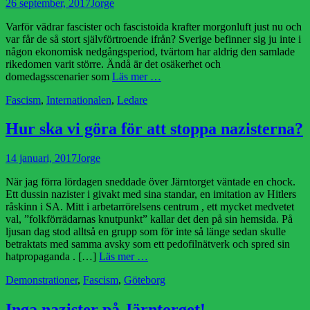
Publicerad
Författare
26 september, 2017
Jorge
den
Varför vädrar fascister och fascistoida krafter morgonluft just nu och
var får de så stort självförtroende ifrån? Sverige befinner sig ju inte i
någon ekonomisk nedgångsperiod, tvärtom har aldrig den samlade
rikedomen varit större. Ändå är det osäkerhet och
domedagsscenarier som
Läs mer …
Kategorier
Fascism
,
Internationalen
,
Ledare
Hur ska vi göra för att stoppa nazisterna?
Publicerad
Författare
14 januari, 2017
Jorge
den
När jag förra lördagen sneddade över Järntorget väntade en chock.
Ett dussin nazister i givakt med sina standar, en imitation av Hitlers
råskinn i SA. Mitt i arbetarrörelsens centrum , ett mycket medvetet
val, ”folkförrädarnas knutpunkt” kallar det den på sin hemsida. På
ljusan dag stod alltså en grupp som för inte så länge sedan skulle
betraktats med samma avsky som ett pedofilnätverk och spred sin
hatpropaganda . […]
Läs mer …
Kategorier
Demonstrationer
,
Fascism
,
Göteborg
Inga nazister på Järntorget!