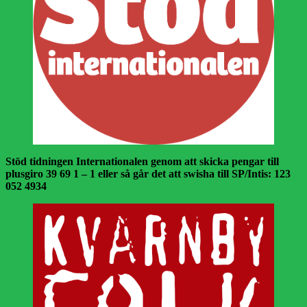
Stöd tidningen Internationalen genom att skicka pengar till
plusgiro 39 69 1 – 1 eller så går det att swisha till SP/Intis: 123
052 4934