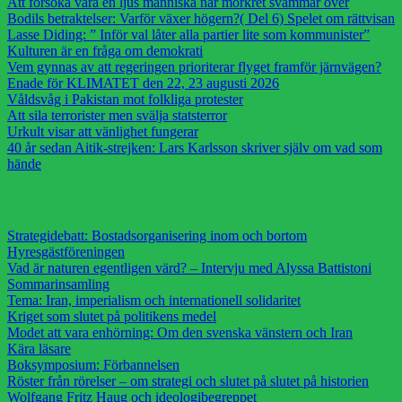
Att försöka vara en ljus människa när mörkret svämmar över
Bodils betraktelser: Varför växer högern?( Del 6) Spelet om rättvisan
Lasse Diding: ” Inför val låter alla partier lite som kommunister”
Kulturen är en fråga om demokrati
Vem gynnas av att regeringen prioriterar flyget framför järnvägen?
Enade för KLIMATET den 22, 23 augusti 2026
Våldsvåg i Pakistan mot folkliga protester
Att sila terrorister men svälja statsterror
Urkult visar att vänlighet fungerar
40 år sedan Aitik-strejken: Lars Karlsson skriver själv om vad som
hände
Strategidebatt: Bostadsorganisering inom och bortom
Hyresgästföreningen
Vad är naturen egentligen värd? – Intervju med Alyssa Battistoni
Sommarinsamling
Tema: Iran, imperialism och internationell solidaritet
Kriget som slutet på politikens medel
Modet att vara enhörning: Om den svenska vänstern och Iran
Kära läsare
Boksymposium: Förbannelsen
Röster från rörelser – om strategi och slutet på slutet på historien
Wolfgang Fritz Haug och ideologibegreppet