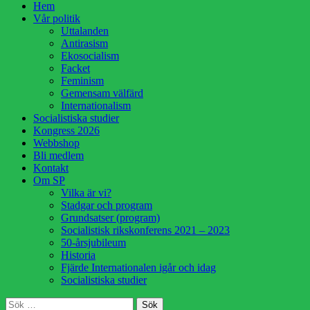
Hoppa
Hem
till
Vår politik
innehåll
Uttalanden
Antirasism
Ekosocialism
Facket
Feminism
Gemensam välfärd
Internationalism
Socialistiska studier
Kongress 2026
Webbshop
Bli medlem
Kontakt
Om SP
Vilka är vi?
Stadgar och program
Grundsatser (program)
Socialistisk rikskonferens 2021 – 2023
50-årsjubileum
Historia
Fjärde Internationalen igår och idag
Socialistiska studier
Sök
Sök