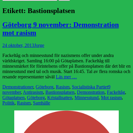
efter:
Etikett:
Bastionsplatsen
Göteborg 9 november: Demonstration
mot rasism
Publicerad
Författare
24 oktober, 2013
Jorge
den
Fackeltåg och minnesstund för nazismens offer under andra
världskriget. Samling 16:00 på Götaplatsen. Fackeltåg till
minnesmärket för förintelsens offer på Bastionsplatsen där det blir en
minnesstund med tal och musik. Start 16:45. Tal av flera romska och
resande representanter såväl
Läs mer …
Kategorier
Etiketter
Demonstrationer
,
Göteborg
,
Rasism
,
Socialistiska Partiet
9
november
,
Antirasism
,
Bastionsplatsen
,
Demonstration
,
Fackeltåg
,
Götaplatsen
,
Göteborg
,
Kristallnatten
,
Minnesstund
,
Mot rasism
,
Politik
,
Rasism
,
Samhälle