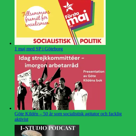
1 maj med SP i Göteborg
Göte Kildén – 50 år som socialistisk agitator och facklig
aktivist