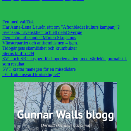
Fett med valfläsk
Har Anna-Lena Laurén rätt om ”Aftonbladet kulturs kampanj”?
Svenskar, ”svenskhet” och ett delat Sverige
Den ”hårt arbetande” Mårten Skogsmus
Vänsterpartiet och antisemitismen – igen.
Tidögängets skamlöshet och krumbukter
Sterns bluff i DN
SVT och SR:s kryperi för imperiemakten, med värdelös journalistik
som resultat
SVT krattar manegen för en missdådare
”En fruktansvärd kortsiktighet”