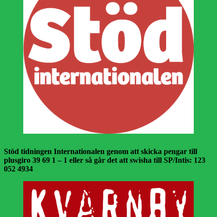
Stöd tidningen Internationalen genom att skicka pengar till
plusgiro 39 69 1 – 1 eller så går det att swisha till SP/Intis: 123
052 4934