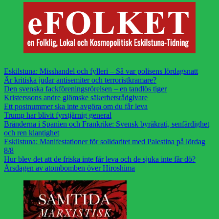
Eskilstuna: Misshandel och fylleri – Så var polisens lördagsnatt
Är kritiska judar antisemiter och terroristkramare?
Den svenska fackföreningsrörelsen – en tandlös tiger
Kristerssons andre glömske säkerhetsrådgivare
Ett postnummer ska inte avgöra om du får leva
Trump har blivit fyrstjärnig general
Bränderna i Spanien och Frankrike: Svensk byråkrati, senfärdighet
och ren klantighet
Eskilstuna: Manifestationer för solidaritet med Palestina på lördag
8/8
Hur blev det att de friska inte får leva och de sjuka inte får dö?
Årsdagen av atombomben över Hiroshima