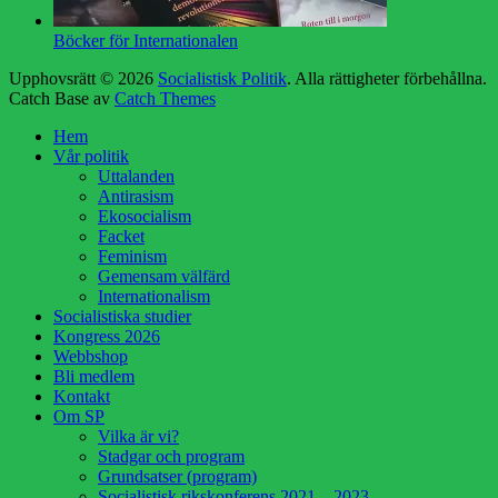
Böcker för Internationalen
Upphovsrätt © 2026
Socialistisk Politik
. Alla rättigheter förbehållna.
Catch Base av
Catch Themes
Rulla
Hem
upp
Vår politik
Uttalanden
Antirasism
Ekosocialism
Facket
Feminism
Gemensam välfärd
Internationalism
Socialistiska studier
Kongress 2026
Webbshop
Bli medlem
Kontakt
Om SP
Vilka är vi?
Stadgar och program
Grundsatser (program)
Socialistisk rikskonferens 2021 – 2023