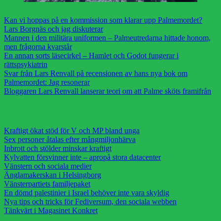
Kan vi hoppas på en kommission som klarar upp Palmemordet?
Lars Borgnäs och jag diskuterar
Mannen i den militära uniformen – Palmeutredarna hittade honom,
men frågorna kvarstår
En annan sorts läsecirkel – Hamlet och Godot fungerar i
rättspsykiatrin
Svar från Lars Renvall på recensionen av hans nya bok om
Palmemordet: Jag resonerar
Bloggaren Lars Renvall lanserar teori om att Palme sköts framifrån
Kraftigt ökat stöd för V och MP bland unga
Sex personer åtalas efter mångmiljonhärva
Inbrott och stölder minskar kraftigt
Kylvatten försvinner inte – apropå stora datacenter
Vänstern och sociala medier
Änglamakerskan i Helsingborg
Vänsterpartiets familjepaket
En dömd palestinier i Israel behöver inte vara skyldig
Nya tips och tricks för Fediversum, den sociala webben
Tänkvärt i Magasinet Konkret