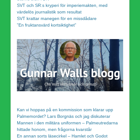
SVT och SR:s kryperi för imperiemakten, med
värdelös journalistik som resultat
SVT krattar manegen för en missdådare
”En fruktansvärd kortsiktighet”
Kan vi hoppas på en kommission som klarar upp
Palmemordet? Lars Borgnäs och jag diskuterar
Mannen i den militära uniformen – Palmeutredarna
hittade honom, men frågorna kvarstår
En annan sorts läsecirkel – Hamlet och Godot