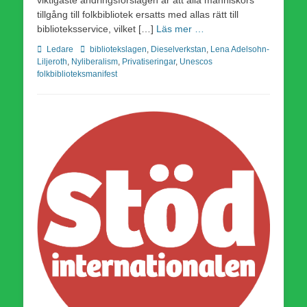
tillgång till folkbibliotek ersatts med allas rätt till
biblioteksservice, vilket […]
Läs mer …
Kategorier
Etiketter
Ledare
bibliotekslagen
,
Dieselverkstan
,
Lena Adelsohn-
Liljeroth
,
Nyliberalism
,
Privatiseringar
,
Unescos
folkbiblioteksmanifest