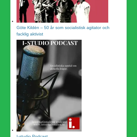
Göte Kildén – 50 år som socialistisk agitator och
facklig aktivist
I-studio Podcast