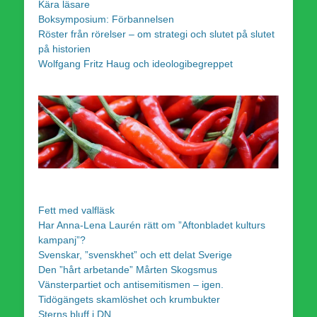
Kära läsare
Boksymposium: Förbannelsen
Röster från rörelser – om strategi och slutet på slutet
på historien
Wolfgang Fritz Haug och ideologibegreppet
Fett med valfläsk
Har Anna-Lena Laurén rätt om ”Aftonbladet kulturs
kampanj”?
Svenskar, ”svenskhet” och ett delat Sverige
Den ”hårt arbetande” Mårten Skogsmus
Vänsterpartiet och antisemitismen – igen.
Tidögängets skamlöshet och krumbukter
Sterns bluff i DN