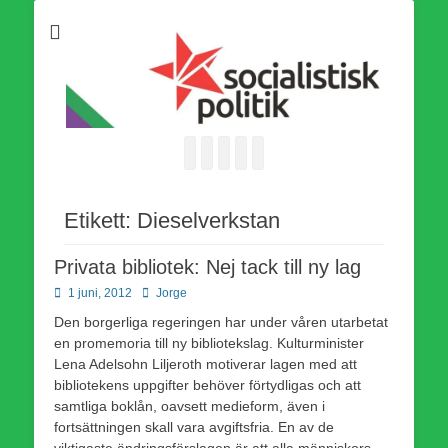
Som medlem i Socialistisk Politik är du medlem i den
Socialistisk Politik
världsomfattande socialistiska Fjärde Internationalen och en viktig
tillgång i kampen för en socialistisk framtid!
Facebook
E-
Webbflöde
Instagram
Webbplats
post
Etikett:
Dieselverkstan
Privata bibliotek: Nej tack till ny lag
Publicerad
Författare
1 juni, 2012
Jorge
den
Den borgerliga regeringen har under våren utarbetat
en promemoria till ny bibliotekslag. Kulturminister
Lena Adelsohn Liljeroth motiverar lagen med att
bibliotekens uppgifter behöver förtydligas och att
samtliga boklån, oavsett medieform, även i
fortsättningen skall vara avgiftsfria. En av de
viktigaste ändringsförslagen är att alla människors