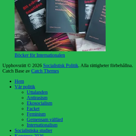
Böcker för Internationalen
Upphovsrätt © 2026
Socialistisk Politik
. Alla rättigheter förbehållna.
Catch Base av
Catch Themes
Rulla
Hem
upp
Vår politik
Uttalanden
Antirasism
Ekosocialism
Facket
Feminism
Gemensam välfärd
Internationalism
Socialistiska studier
Kongress 2026