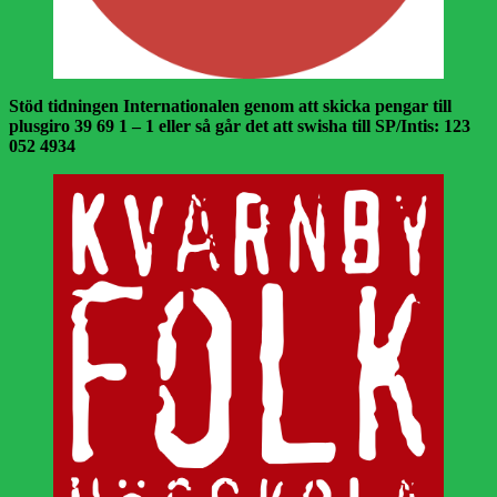
Stöd tidningen Internationalen genom att skicka pengar till
plusgiro 39 69 1 – 1 eller så går det att swisha till SP/Intis: 123
052 4934