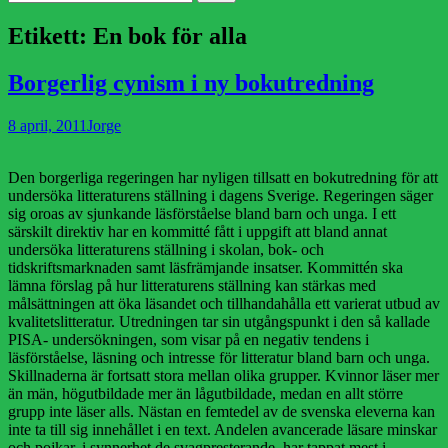
efter:
Etikett:
En bok för alla
Borgerlig cynism i ny bokutredning
Publicerad
Författare
8 april, 2011
Jorge
den
Den borgerliga regeringen har nyligen tillsatt en bokutredning för att
undersöka litteraturens ställning i dagens Sverige. Regeringen säger
sig oroas av sjunkande läsförståelse bland barn och unga. I ett
särskilt direktiv har en kommitté fått i uppgift att bland annat
undersöka litteraturens ställning i skolan, bok- och
tidskriftsmarknaden samt läsfrämjande insatser. Kommittén ska
lämna förslag på hur litteraturens ställning kan stärkas med
målsättningen att öka läsandet och tillhandahålla ett varierat utbud av
kvalitetslitteratur. Utredningen tar sin utgångspunkt i den så kallade
PISA- undersökningen, som visar på en negativ tendens i
läsförståelse, läsning och intresse för litteratur bland barn och unga.
Skillnaderna är fortsatt stora mellan olika grupper. Kvinnor läser mer
än män, högutbildade mer än lågutbildade, medan en allt större
grupp inte läser alls. Nästan en femtedel av de svenska eleverna kan
inte ta till sig innehållet i en text. Andelen avancerade läsare minskar
och pojkar, i synnerhet de svagpresterande, har tappat mest i