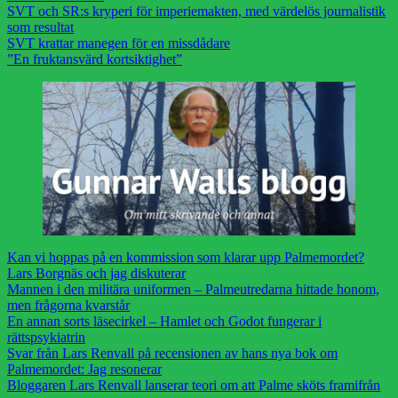
SVT och SR:s kryperi för imperiemakten, med värdelös journalistik
som resultat
SVT krattar manegen för en missdådare
”En fruktansvärd kortsiktighet”
Kan vi hoppas på en kommission som klarar upp Palmemordet?
Lars Borgnäs och jag diskuterar
Mannen i den militära uniformen – Palmeutredarna hittade honom,
men frågorna kvarstår
En annan sorts läsecirkel – Hamlet och Godot fungerar i
rättspsykiatrin
Svar från Lars Renvall på recensionen av hans nya bok om
Palmemordet: Jag resonerar
Bloggaren Lars Renvall lanserar teori om att Palme sköts framifrån