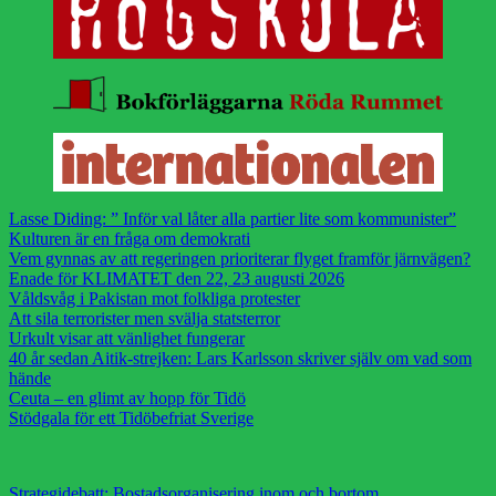
Lasse Diding: ” Inför val låter alla partier lite som kommunister”
Kulturen är en fråga om demokrati
Vem gynnas av att regeringen prioriterar flyget framför järnvägen?
Enade för KLIMATET den 22, 23 augusti 2026
Våldsvåg i Pakistan mot folkliga protester
Att sila terrorister men svälja statsterror
Urkult visar att vänlighet fungerar
40 år sedan Aitik-strejken: Lars Karlsson skriver själv om vad som
hände
Ceuta – en glimt av hopp för Tidö
Stödgala för ett Tidöbefriat Sverige
Strategidebatt: Bostadsorganisering inom och bortom