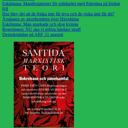
Eskilstuna: Manifestationer för solidaritet med Palestina på lördag
8/8
Hur blev det att de friska inte får leva och de sjuka inte får dö?
Årsdagen av atombomben över Hiroshima
Eskilstuna: Man sparkade och slog kvinna
Regeringen: NU ska vi införa hårdare straff
Demokratidag på ABF 21 augusti