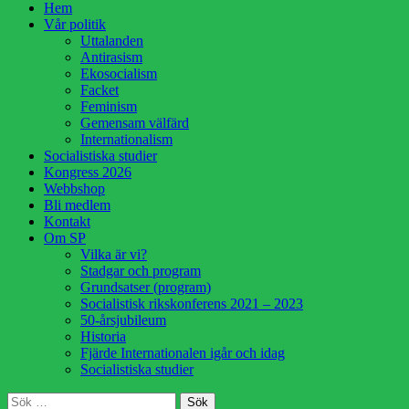
Hoppa
Hem
till
Vår politik
innehåll
Uttalanden
Antirasism
Ekosocialism
Facket
Feminism
Gemensam välfärd
Internationalism
Socialistiska studier
Kongress 2026
Webbshop
Bli medlem
Kontakt
Om SP
Vilka är vi?
Stadgar och program
Grundsatser (program)
Socialistisk rikskonferens 2021 – 2023
50-årsjubileum
Historia
Fjärde Internationalen igår och idag
Socialistiska studier
Sök
Sök