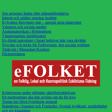
Sex personer åtalas efter mångmiljonhärva
Inbrott och stölder minskar kraftigt
Kylvatten försvinner inte – apropå stora datacenter
Vänstern och sociala medier
Änglamakerskan i Helsingborg
Vänsterpartiets familjepaket
En dömd palestinier i Israel behöver inte vara skyldig
Nya tips och tricks för Fediversum, den sociala webben
Tänkvärt i Magasinet Konkret
Flickmördaren
Kristerssons andre glömske säkerhetsrådgivare
Ett postnummer ska inte avgöra om du får leva
Trump har blivit fyrstjärnig general
Bränderna i Spanien och Frankrike: Svensk byråkrati, senfärdighet
och ren klantighet