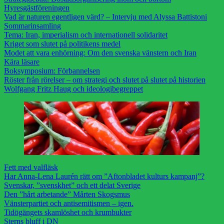
Hyresgästföreningen
Vad är naturen egentligen värd? – Intervju med Alyssa Battistoni
Sommarinsamling
Tema: Iran, imperialism och internationell solidaritet
Kriget som slutet på politikens medel
Modet att vara enhörning: Om den svenska vänstern och Iran
Kära läsare
Boksymposium: Förbannelsen
Röster från rörelser – om strategi och slutet på slutet på historien
Wolfgang Fritz Haug och ideologibegreppet
Fett med valfläsk
Har Anna-Lena Laurén rätt om ”Aftonbladet kulturs kampanj”?
Svenskar, ”svenskhet” och ett delat Sverige
Den ”hårt arbetande” Mårten Skogsmus
Vänsterpartiet och antisemitismen – igen.
Tidögängets skamlöshet och krumbukter
Sterns bluff i DN