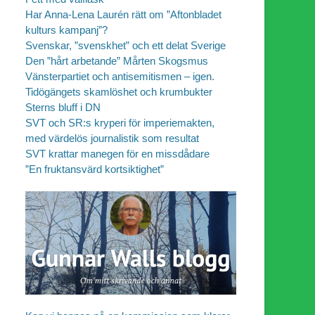
Har Anna-Lena Laurén rätt om ”Aftonbladet
kulturs kampanj”?
Svenskar, ”svenskhet” och ett delat Sverige
Den ”hårt arbetande” Mårten Skogsmus
Vänsterpartiet och antisemitismen – igen.
Tidögängets skamlöshet och krumbukter
Sterns bluff i DN
SVT och SR:s kryperi för imperiemakten,
med värdelös journalistik som resultat
SVT krattar manegen för en missdådare
”En fruktansvärd kortsiktighet”