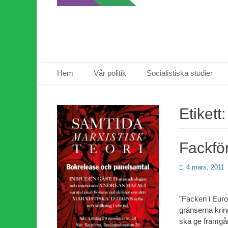
Primär meny
Hoppa
Hem
Vår politik
Socialistiska studier
till
innehåll
Etikett
Fackför
Publicerad
4 mars, 2011
den
”Facken i Eur
gränserna krin
ska ge framgån