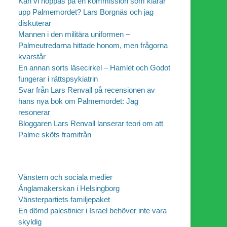
Kan vi hoppas på en kommission som klarar
upp Palmemordet? Lars Borgnäs och jag
diskuterar
Mannen i den militära uniformen –
Palmeutredarna hittade honom, men frågorna
kvarstår
En annan sorts läsecirkel – Hamlet och Godot
fungerar i rättspsykiatrin
Svar från Lars Renvall på recensionen av
hans nya bok om Palmemordet: Jag
resonerar
Bloggaren Lars Renvall lanserar teori om att
Palme sköts framifrån
Vänstern och sociala medier
Änglamakerskan i Helsingborg
Vänsterpartiets familjepaket
En dömd palestinier i Israel behöver inte vara
skyldig