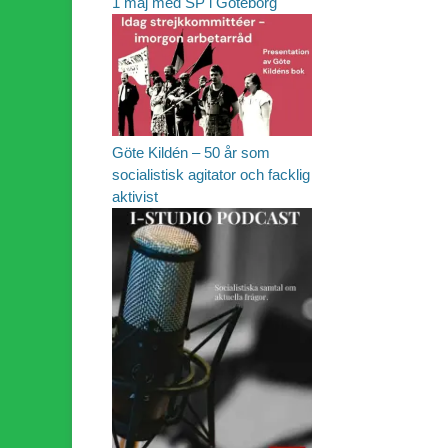
1 maj med SP i Göteborg
Göte Kildén – 50 år som
socialistisk agitator och facklig
aktivist