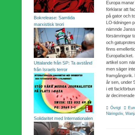
Europa manar t
förklarar att 
på gator och to
Bokrelease: Samtida
LO-tidningen på
marxistisk teori
nämnde Jansse
försämringar 
och gatuprote
finns emellert
Europafacket. 
artikel som nä
Uttalande från SP: Ta avstånd
men säger inte 
från Israels terror
framgångsrik. 
år sen, under 9
i ett fackförbu
är decimerade
Kategorier
Etiket
Övrigt
Eur
Näringsliv
,
Wanj
Solidaritet med Internationalen