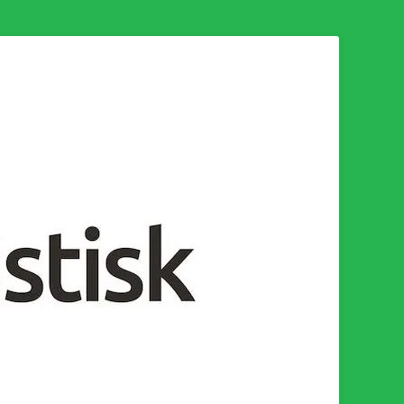
n för en socialistisk framtid!