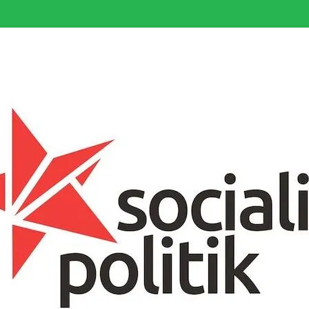
somfattande socialistiska Fjärde Internationalen och en viktig tillgång i kampe
k