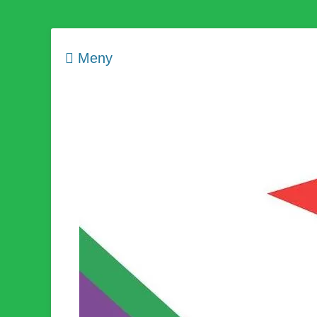
Meny
Som medlem i Socialistisk Politik är du medlem i den värld
Socialistisk Politi