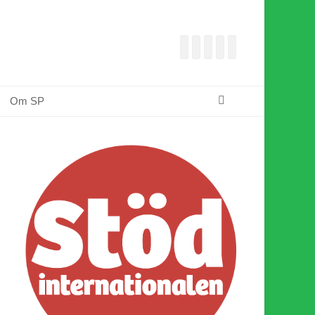
Facebook
E-
Webbflöde
Instagram
Webbplats
post
Sök
Om SP