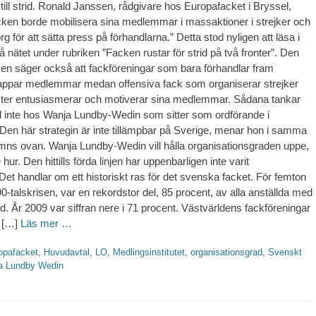
ill strid. Ronald Janssen, rådgivare hos Europafacket i Bryssel,
facken borde mobilisera sina medlemmar i massaktioner i strejker och
rg för att sätta press på förhandlarna.” Detta stod nyligen att läsa i
 nätet under rubriken ”Facken rustar för strid på två fronter”. Den
n säger också att fackföreningar som bara förhandlar fram
tappar medlemmar medan offensiva fack som organiserar strejker
ster entusiasmerar och motiverar sina medlemmar. Sådana tankar
id inte hos Wanja Lundby-Wedin som sitter som ordförande i
Den här strategin är inte tillämpbar på Sverige, menar hon i samma
mns ovan. Wanja Lundby-Wedin vill hålla organisationsgraden uppe,
hur. Den hittills förda linjen har uppenbarligen inte varit
Det handlar om ett historiskt ras för det svenska facket. För femton
0-talskrisen, var en rekordstor del, 85 procent, av alla anställda med
nd. År 2009 var siffran nere i 71 procent. Västvärldens fackföreningar
 […]
Läs mer …
ter
opafacket
,
Huvudavtal
,
LO
,
Medlingsinstitutet
,
organisationsgrad
,
Svenskt
a Lundby Wedin