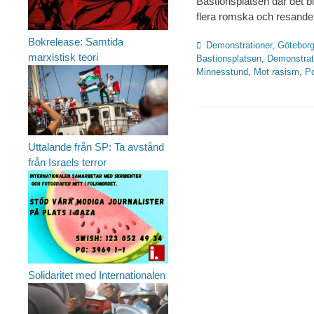
Bastionsplatsen där det b
flera romska och resande
Bokrelease: Samtida
Kategorier
Demonstrationer
,
Götebor
marxistisk teori
Bastionsplatsen
,
Demonstrat
Minnesstund
,
Mot rasism
,
Po
Uttalande från SP: Ta avstånd
från Israels terror
Solidaritet med Internationalen