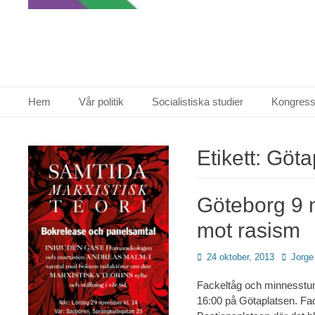
Primär meny
Hoppa
Hem
Vår politik
Socialistiska studier
Kongress
till
innehåll
Etikett:
Göta
Göteborg 9 
mot rasism
Publicerad
Författa
24 oktober, 2013
Jorge
den
Fackeltåg och minnesstun
16:00 på Götaplatsen. Fack