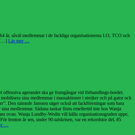
-64 år, såväl medlemmar i de fackliga organisationerna LO, TCO och
t […]
Läs mer …
t offensiva agerandet ska ge framgångar vid förhandlings-bordet.
e mobilisera sina medlemmar i massaktioner i strejker och på gator och
ronter”. Den nämnde Janssen säger också att fackföreningar som bara
r sina medlemmar. Sådana tankar finns emellertid inte hos Wanja
ämns ovan. Wanja Lundby-Wedin vill hålla organisationsgraden uppe,
. För femton år sen, under 90-talskrisen, var en rekordstor del, 85
er …