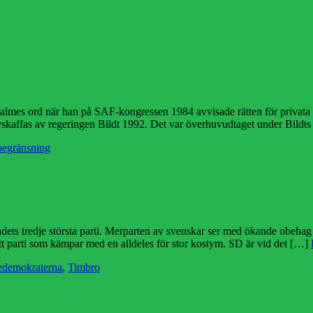
 Palmes ord när han på SAF-kongressen 1984 avvisade rätten för privata f
vskaffas av regeringen Bildt 1992. Det var överhuvudtaget under Bild
begränsning
ets tredje största parti. Merparten av svenskar ser med ökande obehag 
 ett parti som kämpar med en alldeles för stor kostym. SD är vid det […]
edemokraterna
,
Timbro