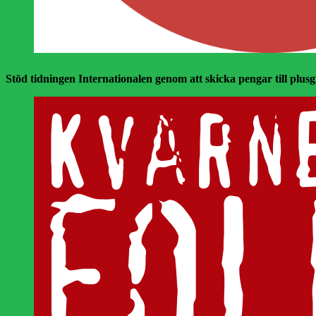
Stöd tidningen Internationalen genom att skicka pengar till plusgir