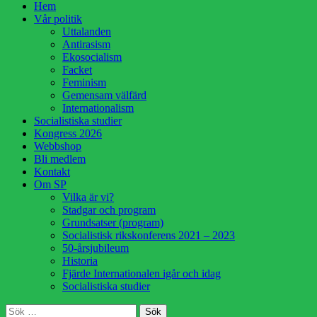
Hoppa
Hem
till
Vår politik
innehåll
Uttalanden
Antirasism
Ekosocialism
Facket
Feminism
Gemensam välfärd
Internationalism
Socialistiska studier
Kongress 2026
Webbshop
Bli medlem
Kontakt
Om SP
Vilka är vi?
Stadgar och program
Grundsatser (program)
Socialistisk rikskonferens 2021 – 2023
50-årsjubileum
Historia
Fjärde Internationalen igår och idag
Socialistiska studier
Sök
Sök