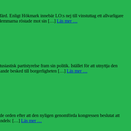
rd. Enligt Hökmark innebär LO:s nej till vinstuttag ett allvarligare
edlemmarna röstade mot sin […]
Läs mer …
tisk partistyrelse fram sin politik. Istället för att utnyttja den
ädjande besked till borgerligheten […]
Läs mer …
de orden efter att den nyligen genomförda kongressen beslutat att
Handels: […]
Läs mer …