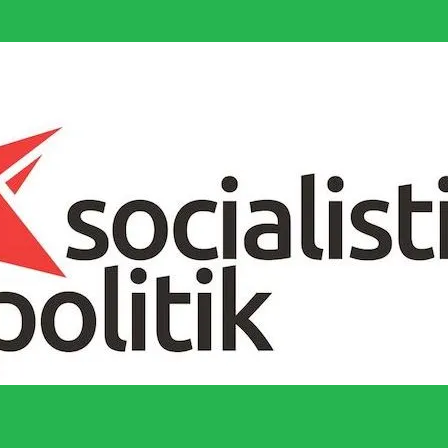
socialistiska Fjärde Internationalen och en viktig tillgång i kampen för 