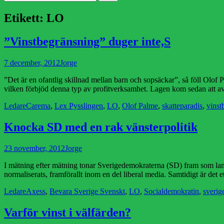
efter:
Etikett:
LO
”Vinstbegränsning” duger inte,S
Publicerad
Författare
7 december, 2012
Jorge
den
”Det är en ofantlig skillnad mellan barn och sopsäckar”, så föll Olof
vilken förbjöd denna typ av profitverksamhet. Lagen kom sedan att a
Kategorier
Etiketter
Ledare
Carema
,
Lex Pysslingen
,
LO
,
Olof Palme
,
skatteparadis
,
vinst
Knocka SD med en rak vänsterpolitik
Publicerad
Författare
23 november, 2012
Jorge
den
I mätning efter mätning tonar Sverigedemokraterna (SD) fram som land
normaliserats, framförallt inom en del liberal media. Samtidigt är det
Kategorier
Etiketter
Ledare
Axess
,
Bevara Sverige Svenskt
,
LO
,
Socialdemokratin
,
sverig
Varför vinst i välfärden?