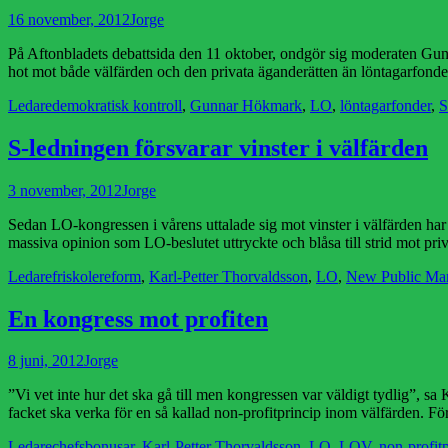
Publicerad
Författare
16 november, 2012
Jorge
den
På Aftonbladets debattsida den 11 oktober, ondgör sig moderaten Gunnar
hot mot både välfärden och den privata äganderätten än löntagarfond
Kategorier
Etiketter
Ledare
demokratisk kontroll
,
Gunnar Hökmark
,
LO
,
löntagarfonder
,
S
S-ledningen försvarar vinster i välfärden
Publicerad
Författare
3 november, 2012
Jorge
den
Sedan LO-kongressen i vårens uttalade sig mot vinster i välfärden har s
massiva opinion som LO-beslutet uttryckte och blåsa till strid mot priva
Kategorier
Etiketter
Ledare
friskolereform
,
Karl-Petter Thorvaldsson
,
LO
,
New Public Ma
En kongress mot profiten
Publicerad
Författare
8 juni, 2012
Jorge
den
”Vi vet inte hur det ska gå till men kongressen var väldigt tydlig”, 
facket ska verka för en så kallad non-profitprincip inom välfärden. 
Kategorier
Etiketter
Ledare
chefsbonusar
,
Karl-Petter Thorvaldsson
,
LO
,
LOV
,
non-profit