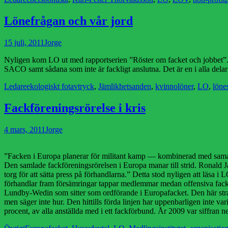
Lönefrågan och vår jord
Publicerad
Författare
15 juli, 2011
Jorge
den
Nyligen kom LO ut med rapportserien ”Röster om facket och jobbet”.
SACO samt sådana som inte är fackligt anslutna. Det är en i alla dela
Kategorier
Etiketter
Ledare
ekologiskt fotavtryck
,
Jämlikhetsanden
,
kvinnolöner
,
LO
,
löne
Fackföreningsrörelse i kris
Publicerad
Författare
4 mars, 2011
Jorge
den
”Facken i Europa planerar för militant kamp — kombinerad med samarb
Den samlade fackförenings­rörelsen i Europa manar till strid. Ronald J
torg för att sätta press på förhandlarna.” Detta stod nyligen att läsa 
förhandlar fram försämringar tappar medlemmar medan offensiva fack 
Lundby-Wedin som sitter som ordförande i Europafacket. Den här stra
men säger inte hur. Den hittills förda linjen har uppenbarligen inte var
procent, av alla anställda med i ett fackförbund. År 2009 var siffran
Kategorier
Etiketter