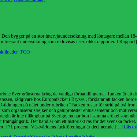
 Den bygger på en stor intervjuundersökning med löntagare mellan 18
r intressant undersökning som redovisas i sex olika rapporter. I Rappor
skillnader
,
TCO
ete över gränserna kring de vanliga förhandlingarna. Tanken är att de
anssen, rådgivare hos Europafacket i Bryssel, förklarar att facken bord
i LO-tidningen på nätet under rubriken ”Facken rustar för strid på två f
som organiserar strejker och gatuprotester entusiasmerar och motivera
tegin är inte tillämpbar på Sverige, menar hon i samma artikel som n
it framgångsrik. Det handlar om ett historiskt ras för det svenska facket
 nere i 71 procent. Västvärldens fackföreningar är decimerade […]
Läs m