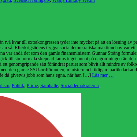
nsgrad
,
Svenskt Näringsliv
,
Wanja Lundby Wedin
vå kvar till extrakongressen tyder inte mycket på att en lösning av part
e än så. Efterkrigstidens trygga socialdemokratiska maktinnehav var ett
kärna var ändå det som den gamle finansministern Gunnar Sträng formuler
gick till sin normala skepnad fanns inget annat på dagordningen än den
ett genomgripande sätt förändrat partiet som blivit allt mindre av folkr
med den gamle SSU-ordföranden, ministern och tidigare partiledarkandi
nade då givetvis jobb som hans egna, när han […]
Läs mer …
alism
,
Politik
,
Prime
,
Samhälle
,
Socialdemokraterna