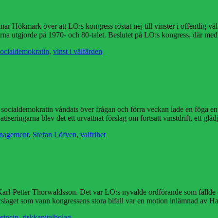
 Hökmark över att LO:s kongress röstat nej till vinster i offentlig välfä
erna utgjorde på 1970- och 80-talet. Beslutet på LO:s kongress, där m
ocialdemokratin
,
vinst i välfärden
ocialdemokratin våndats över frågan och förra veckan lade en föga entusias
tiseringarna blev det ett urvattnat förslag om fortsatt vinstdrift, ett gl
nagement
,
Stefan Löfven
,
valfrihet
sa Karl-Petter Thorwaldsson. Det var LO:s nyvalde ordförande som fällde 
Förslaget som vann kongressens stora bifall var en motion inlämnad av 
princip
,
riskkapitalbolag