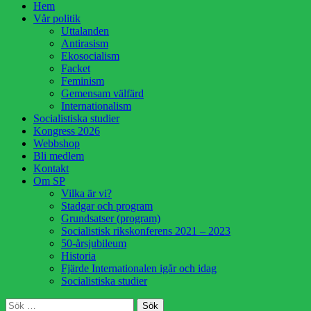
Hoppa
Hem
till
Vår politik
innehåll
Uttalanden
Antirasism
Ekosocialism
Facket
Feminism
Gemensam välfärd
Internationalism
Socialistiska studier
Kongress 2026
Webbshop
Bli medlem
Kontakt
Om SP
Vilka är vi?
Stadgar och program
Grundsatser (program)
Socialistisk rikskonferens 2021 – 2023
50-årsjubileum
Historia
Fjärde Internationalen igår och idag
Socialistiska studier
Sök
Sök