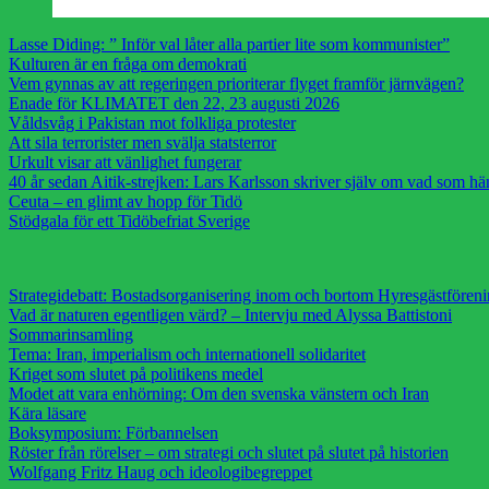
Lasse Diding: ” Inför val låter alla partier lite som kommunister”
Kulturen är en fråga om demokrati
Vem gynnas av att regeringen prioriterar flyget framför järnvägen?
Enade för KLIMATET den 22, 23 augusti 2026
Våldsvåg i Pakistan mot folkliga protester
Att sila terrorister men svälja statsterror
Urkult visar att vänlighet fungerar
40 år sedan Aitik-strejken: Lars Karlsson skriver själv om vad som h
Ceuta – en glimt av hopp för Tidö
Stödgala för ett Tidöbefriat Sverige
Strategidebatt: Bostadsorganisering inom och bortom Hyresgästfören
Vad är naturen egentligen värd? – Intervju med Alyssa Battistoni
Sommarinsamling
Tema: Iran, imperialism och internationell solidaritet
Kriget som slutet på politikens medel
Modet att vara enhörning: Om den svenska vänstern och Iran
Kära läsare
Boksymposium: Förbannelsen
Röster från rörelser – om strategi och slutet på slutet på historien
Wolfgang Fritz Haug och ideologibegreppet