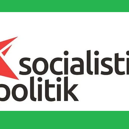
socialistiska Fjärde Internationalen och en viktig tillgång i kampen för 