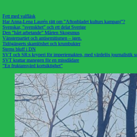
Fett med valfläsk
Har Anna-Lena Laurén rätt om ”Aftonbladet kulturs kampanj”?
Svenskar, ”svenskhet” och ett delat Sverige
Den ”hårt arbetande” Mårten Skogsmus
Vänsterpartiet och antisemitismen – igen.
Tidögängets skamlöshet och krumbukter
Sterns bluff i DN
SVT och SR:s kryperi för imperiemakten, med värdelös journalistik s
SVT krattar manegen för en missdådare
”En fruktansvärd kortsiktighet”