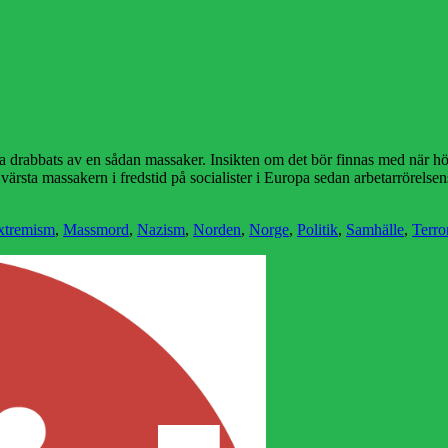
opa drabbats av en sådan massaker. Insikten om det bör finnas med när 
rsta massakern i fredstid på socialister i Europa sedan arbetarrörels
xtremism
,
Massmord
,
Nazism
,
Norden
,
Norge
,
Politik
,
Samhälle
,
Terro