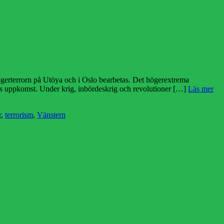
högerterrorn på Utöya och i Oslo bearbetas. Det högerextrema
ens uppkomst. Under krig, inbördeskrig och revolutioner […]
Läs mer
r
,
terrorism
,
Vänstern