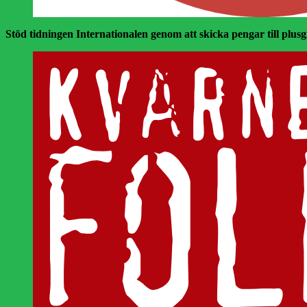
Stöd tidningen Internationalen genom att skicka pengar till plusgir