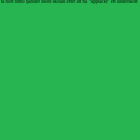
a bort nittio tjänster inom skolan efter att ha ”upptäckt” ett underskott