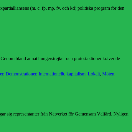
xpartialliansens (m, c, fp, mp, fv, och kd) politiska program för den
t. Genom bland annat hungerstrejker och protestaktioner kräver de
er
er
,
Demonstrationer
,
Internationellt
,
kapitalism
,
Lokalt
,
Möten
,
ågar sig representanter från Nätverket för Gemensam Välfärd. Nyligen