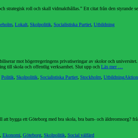
h strategisk roll och skall vidmakthållas.” Ett citat från den styrande se
tter
leholm
,
Lokalt
,
Skolpolitik
,
Socialistiska Partiet
,
Utbildning
iliserar mot högerregeringens privatiseringar av skolor och universite
ing till skola och offentlig verksamhet. Slut upp och
Läs mer …
Etikett
,
Politik
,
Skolpolitik
,
Socialistiska Partiet
,
Stockholm
,
Utbildning
Aktion
l att bygga ett Göteborg med bra skola, bra barn- och äldreomsorg? fr
,
Ekonomi
,
Göteborg
,
Skolpolitik
,
Social välfärd