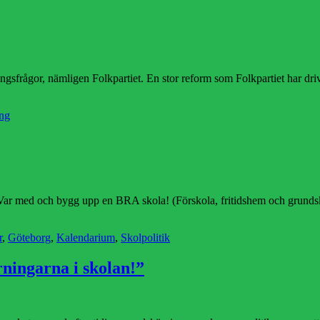
ildningsfrågor, nämligen Folkpartiet. En stor reform som Folkpartiet har
ing
r med och bygg upp en BRA skola! (Förskola, fritidshem och grundskola.)
r
,
Göteborg
,
Kalendarium
,
Skolpolitik
ningarna i skolan!”