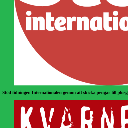
Stöd tidningen Internationalen genom att skicka pengar till plusgir