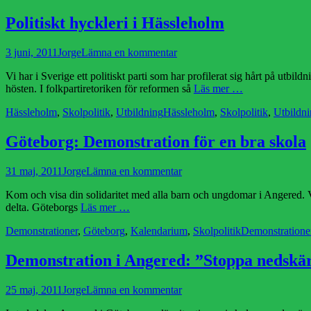
Politiskt hyckleri i Hässleholm
Publicerad
Författare
3 juni, 2011
Jorge
Lämna en kommentar
den
Vi har i Sverige ett politiskt parti som har profilerat sig hårt på utb
hösten. I folkpartiretoriken för reformen så
Läs mer …
Kategorier
Etiketter
Hässleholm
,
Skolpolitik
,
Utbildning
Hässleholm
,
Skolpolitik
,
Utbildn
Göteborg: Demonstration för en bra skola
Publicerad
Författare
31 maj, 2011
Jorge
Lämna en kommentar
den
Kom och visa din solidaritet med alla barn och ungdomar i Angered. Va
delta. Göteborgs
Läs mer …
Kategorier
Etiketter
Demonstrationer
,
Göteborg
,
Kalendarium
,
Skolpolitik
Demonstratione
Demonstration i Angered: ”Stoppa nedskär
Publicerad
Författare
25 maj, 2011
Jorge
Lämna en kommentar
den