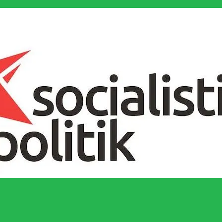
socialistiska Fjärde Internationalen och en viktig tillgång i kampen för 