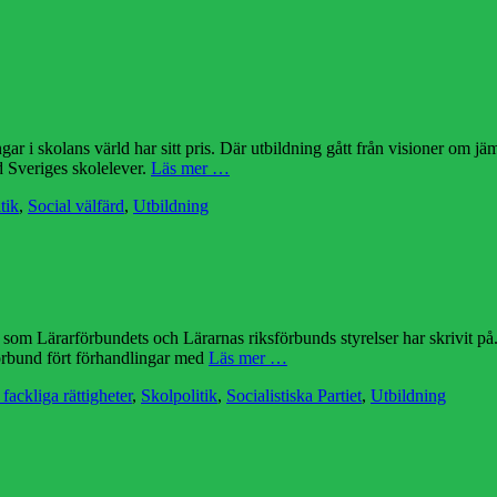
i skolans värld har sitt pris. Där utbildning gått från visioner om jämli
d Sveriges skolelever.
Läs mer …
tik
,
Social välfärd
,
Utbildning
 som Lärarförbundets och Lärarnas riksförbunds styrelser har skrivit på. 
förbund fört förhandlingar med
Läs mer …
fackliga rättigheter
,
Skolpolitik
,
Socialistiska Partiet
,
Utbildning