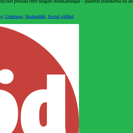
cket pressad efter tidigare nedskärningar – planerar politikerna nu att t
er
,
Göteborg
,
Skolpolitik
,
Social välfärd