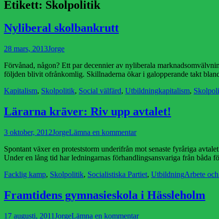
Etikett:
Skolpolitik
Nyliberal skolbankrutt
Publicerad
Författare
28 mars, 2013
Jorge
den
Förvånad, någon? Ett par decennier av nyliberala marknadsomvälvningar 
följden blivit ofrånkomlig. Skillnaderna ökar i galopperande takt blan
Kategorier
Etiketter
Kapitalism
,
Skolpolitik
,
Social välfärd
,
Utbildning
kapitalism
,
Skolpoli
Lärarna kräver: Riv upp avtalet!
Publicerad
Författare
3 oktober, 2012
Jorge
Lämna en kommentar
den
Spontant växer en proteststorm underifrån mot senaste fyråriga avtalet
Under en lång tid har ledningarnas förhandlingsansvariga från båda 
Kategorier
Etiketter
Facklig kamp
,
Skolpolitik
,
Socialistiska Partiet
,
Utbildning
Arbete och 
Framtidens gymnasieskola i Hässleholm
Publicerad
Författare
17 augusti, 2011
Jorge
Lämna en kommentar