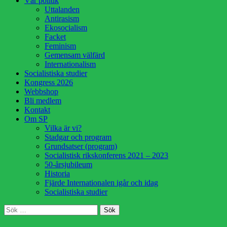
Vår politik
innehåll
Uttalanden
Antirasism
Ekosocialism
Facket
Feminism
Gemensam välfärd
Internationalism
Socialistiska studier
Kongress 2026
Webbshop
Bli medlem
Kontakt
Om SP
Vilka är vi?
Stadgar och program
Grundsatser (program)
Socialistisk rikskonferens 2021 – 2023
50-årsjubileum
Historia
Fjärde Internationalen igår och idag
Socialistiska studier
Sök
Sök
efter: