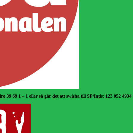
o 39 69 1 – 1 eller så går det att swisha till SP/Intis: 123 052 4934