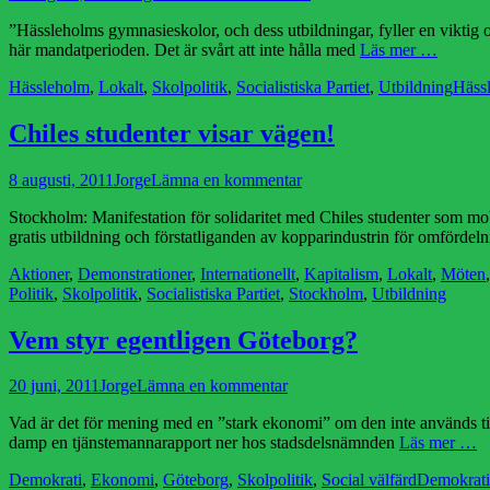
den
”Hässleholms gymnasieskolor, och dess utbildningar, fyller en viktig oc
här mandatperioden. Det är svårt att inte hålla med
Läs mer …
Kategorier
Etike
Hässleholm
,
Lokalt
,
Skolpolitik
,
Socialistiska Partiet
,
Utbildning
Häss
Chiles studenter visar vägen!
Publicerad
Författare
8 augusti, 2011
Jorge
Lämna en kommentar
den
Stockholm: Manifestation för solidaritet med Chiles studenter som mob
gratis utbildning och förstatliganden av kopparindustrin för omfördeln
Kategorier
Aktioner
,
Demonstrationer
,
Internationellt
,
Kapitalism
,
Lokalt
,
Möten
Politik
,
Skolpolitik
,
Socialistiska Partiet
,
Stockholm
,
Utbildning
Vem styr egentligen Göteborg?
Publicerad
Författare
20 juni, 2011
Jorge
Lämna en kommentar
den
Vad är det för mening med en ”stark ekonomi” om den inte används til
damp en tjänstemannarapport ner hos stadsdelsnämnden
Läs mer …
Kategorier
Etiketter
Demokrati
,
Ekonomi
,
Göteborg
,
Skolpolitik
,
Social välfärd
Demokrati