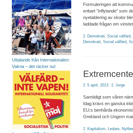
Formuleringen att kommune
enbart ”inflytande” som det
nyetablering av skolor b
laddade frågan om vinster
Kategorier
Demokrati
,
Social välfärd
,
Demokrati
,
Social välfärd
,
So
Uttalande från Internationalen:
Vakna – det räcker nu!
Extremcente
Publicerad
Författare
5 april, 2013
Jorge
den
Samtidigt som våren närma
Idag krävs en ganska inbit
EU:s benhårda ekonomiska
Grekland och Ungern mars
Kategorier
Kapitalism
,
Ledare
,
Nylibe