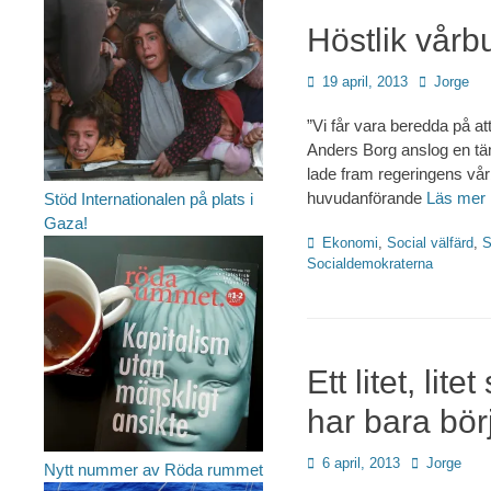
Höstlik vårb
Publicerad
Författare
19 april, 2013
Jorge
den
”Vi får vara beredda på att
Anders Borg anslog en tä
lade fram regeringens vår
huvudanförande
Läs mer
Stöd Internationalen på plats i
Gaza!
Kategorier
Ekonomi
,
Social välfärd
,
S
Socialdemokraterna
Ett litet, lit
har bara bör
Publicerad
Författare
6 april, 2013
Jorge
Nytt nummer av Röda rummet
den