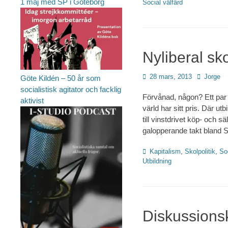
1 maj med SP i Göteborg
Social välfärd
Nyliberal sk
Publicerad
Författare
28 mars, 2013
Jorge
Göte Kildén – 50 år som
den
socialistisk agitator och facklig
Förvånad, någon? Ett par
aktivist
värld har sitt pris. Där ut
till vinstdrivet köp- och s
galopperande takt bland S
Kategorier
Kapitalism
,
Skolpolitik
,
Soc
Utbildning
Diskussionsk