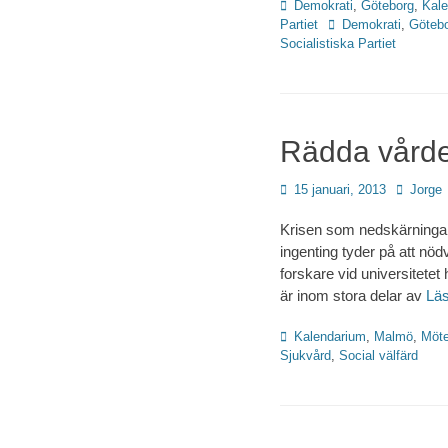
Kategorier
Demokrati
,
Göteborg
,
Kal
Etiketter
Partiet
Demokrati
,
Göteb
Socialistiska Partiet
Rädda vårde
Publicerad
Författar
15 januari, 2013
Jorge
den
Krisen som nedskärningar
ingenting tyder på att nö
forskare vid universitetet 
är inom stora delar av
Lä
Kategorier
Kalendarium
,
Malmö
,
Möt
Sjukvård
,
Social välfärd