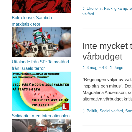
Kategorier
Ekonomi
,
Facklig kamp
,
S
välfärd
Bokrelease: Samtida
marxistisk teori
Inte mycket t
vårbudget
Uttalande från SP: Ta avstånd
Publicerad
Författare
3 maj, 2013
Jorge
från Israels terror
den
”Regeringen väljer av valta
ihop plus och minus”. De
Magdalena Andersson, som
alternativa vårbudget kri
Kategorier
Politik
,
Social välfärd
,
Soc
Solidaritet med Internationalen