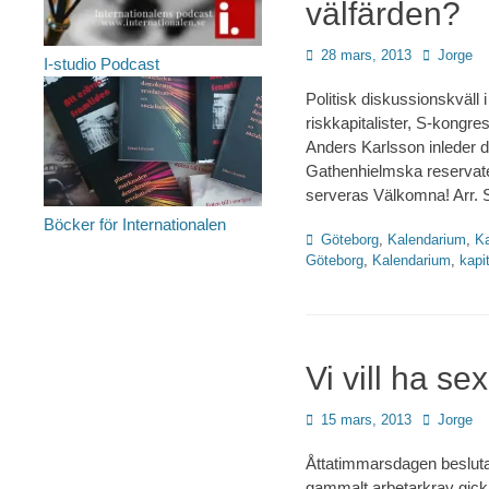
välfärden?
Publicerad
Författare
28 mars, 2013
Jorge
I-studio Podcast
den
Politisk diskussionskväll
riskkapitalister, S-kongr
Anders Karlsson inleder d
Gathenhielmska reservatet
serveras Välkomna! Arr. S
Böcker för Internationalen
Kategorier
Göteborg
,
Kalendarium
,
Ka
Göteborg
,
Kalendarium
,
kapi
Vi vill ha s
Publicerad
Författare
15 mars, 2013
Jorge
den
Åttatimmarsdagen beslutad
gammalt arbetarkrav gick 