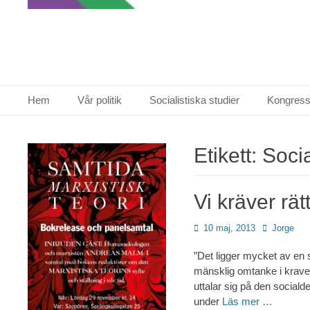
Primär meny
Hoppa
Hem
Vår politik
Socialistiska studier
Kongress
till
innehåll
Etikett:
Socia
Vi kräver rätt
Publicerad
Författare
10 maj, 2013
Jorge
den
”Det ligger mycket av en 
mänsklig omtanke i krave
uttalar sig på den social
under
Läs mer …