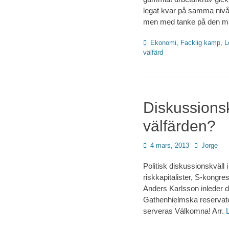
legat kvar på samma nivå.
men med tanke på den må
Kategorier
Ekonomi
,
Facklig kamp
,
L
välfärd
Diskussionsk
välfärden?
Publicerad
Författare
4 mars, 2013
Jorge
den
Politisk diskussionskväll
riskkapitalister, S-kongr
Anders Karlsson inleder d
Gathenhielmska reservate
serveras Välkomna! Arr.