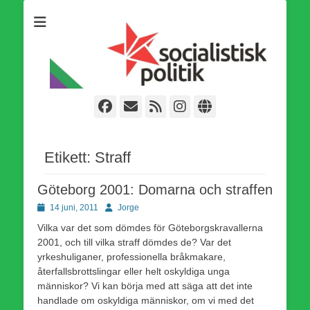
Som medlem i Socialistisk Politik är du medlem i den
Socialistisk Politik
världsomfattande socialistiska Fjärde Internationalen och en viktig
tillgång i kampen för en socialistisk framtid!
Facebook
E-
Webbflöde
Instagram
Webbplats
post
Etikett:
Straff
Göteborg 2001: Domarna och straffen
Publicerad
Författare
14 juni, 2011
Jorge
den
Vilka var det som dömdes för Göteborgskravallerna
2001, och till vilka straff dömdes de? Var det
yrkeshuliganer, professionella bråkmakare,
återfallsbrottslingar eller helt oskyldiga unga
människor? Vi kan börja med att säga att det inte
handlade om oskyldiga människor, om vi med det