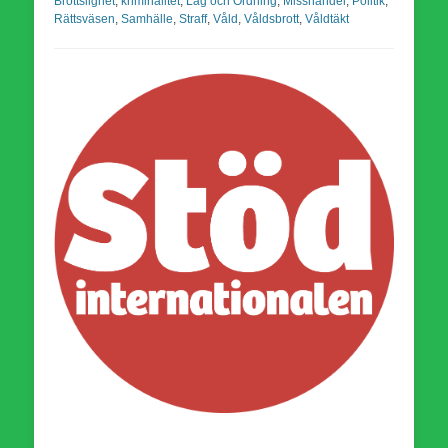
Brottslighet
,
kriminalitet
,
Lag och Ordning
,
Misshandel
,
Politik
,
Rättsväsen
,
Samhälle
,
Straff
,
Våld
,
Våldsbrott
,
Våldtäkt