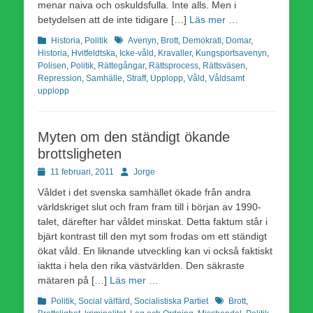
menar naiva och oskuldsfulla. Inte alls. Men i
betydelsen att de inte tidigare […]
Läs mer …
Kategorier
Etiketter
Historia
,
Politik
Avenyn
,
Brott
,
Demokrati
,
Domar
,
Historia
,
Hvitfeldtska
,
Icke-våld
,
Kravaller
,
Kungsportsavenyn
,
Polisen
,
Politik
,
Rättegångar
,
Rättsprocess
,
Rättsväsen
,
Repression
,
Samhälle
,
Straff
,
Upplopp
,
Våld
,
Våldsamt
upplopp
Myten om den ständigt ökande
brottsligheten
Publicerad
Författare
11 februari, 2011
Jorge
den
Våldet i det svenska samhället ökade från andra
världskriget slut och fram fram till i början av 1990-
talet, därefter har våldet minskat. Detta faktum står i
bjärt kontrast till den myt som frodas om ett ständigt
ökat våld. En liknande utveckling kan vi också faktiskt
iaktta i hela den rika västvärlden. Den säkraste
mätaren på […]
Läs mer …
Kategorier
Etiketter
Politik
,
Social välfärd
,
Socialistiska Partiet
Brott
,