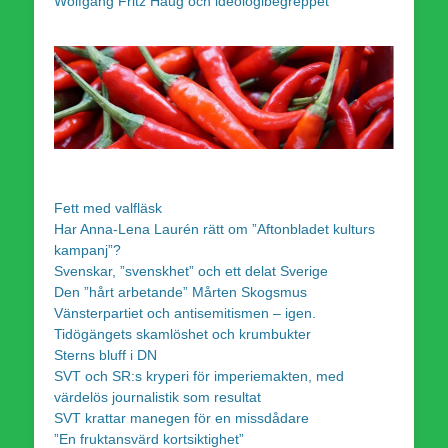
Wolfgang Fritz Haug och ideologibegreppet
Fett med valfläsk
Har Anna-Lena Laurén rätt om ”Aftonbladet kulturs
kampanj”?
Svenskar, ”svenskhet” och ett delat Sverige
Den ”hårt arbetande” Mårten Skogsmus
Vänsterpartiet och antisemitismen – igen.
Tidögängets skamlöshet och krumbukter
Sterns bluff i DN
SVT och SR:s kryperi för imperiemakten, med
värdelös journalistik som resultat
SVT krattar manegen för en missdådare
”En fruktansvärd kortsiktighet”