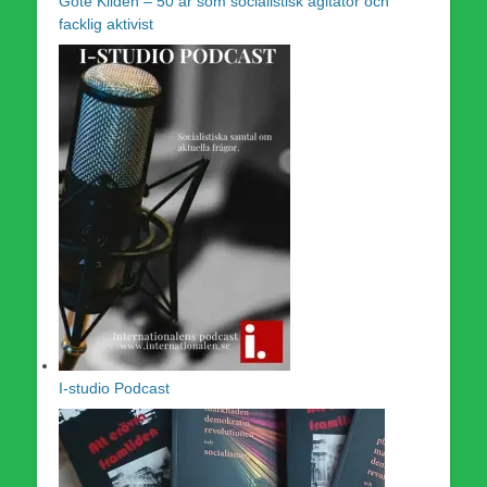
Göte Kildén – 50 år som socialistisk agitator och
facklig aktivist
I-studio Podcast