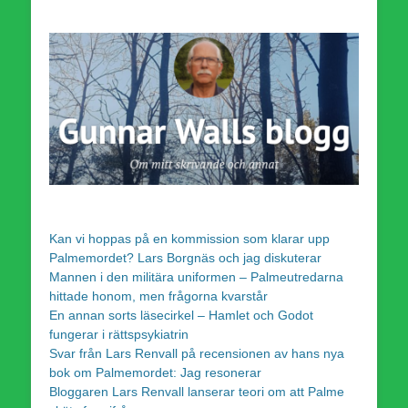
Kan vi hoppas på en kommission som klarar upp
Palmemordet? Lars Borgnäs och jag diskuterar
Mannen i den militära uniformen – Palmeutredarna
hittade honom, men frågorna kvarstår
En annan sorts läsecirkel – Hamlet och Godot
fungerar i rättspsykiatrin
Svar från Lars Renvall på recensionen av hans nya
bok om Palmemordet: Jag resonerar
Bloggaren Lars Renvall lanserar teori om att Palme