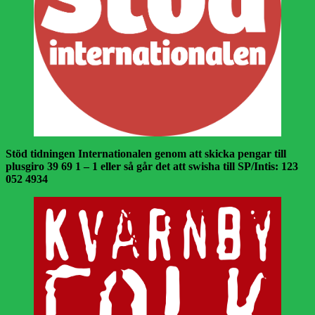
Stöd tidningen Internationalen genom att skicka pengar till
plusgiro 39 69 1 – 1 eller så går det att swisha till SP/Intis: 123
052 4934