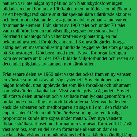
naturen var inte något nytt påfund och Naturskyddsföreningen
bildades redan i början av 1900-talet, men nu föddes en miljökamp
av ett betydligt radikalare snitt där spektakulära utåtriktade aktioner
och brott mot existerande lag – genom civil olydnad – inte var ett
främmande element. Från slutet av 1960-talet och under 70-talet
vann miljörörelsen en rad väsentliga segrar: fyra stora älvar i
Norrland undantogs från vattenkraftens exploatering, en rad
bekämpningsmedel förbjöds, almarna i Kungsträdgården höggs
aldrig ner, en massmobilisering hindrade bygget av det stora garaget
på Kungstorget i Göteborg, med mera. Navet för organiseringen
kom sedermera att bli det 1976 bildade Miljöförbundet och resten av
decenniet präglades av kampen mot kärnkraften.
Från senare delen av 1960-talet växte det också fram en ny vänster,
en vänster som minst av allt såg systemet i Sovjetunionen som
någon förebild, utan upplevde det som lika förkalkat och inhumant
som västvärldens kapitalism. Visst var det privata ägandet i Sovjet
till största delen utraderat och visst hade man lyckats genomföra en
omfattande utveckling av produktivkrafterna. Men vad hade den
enskilde arbetaren och medborgaren att säga till om i den rådande
enpartistaten? Och en miljöförstörelse som tog sig rent kusliga
proportioner kunde inte sopas under mattan. Den nya vänstern
riktade strålkastarljuset mot hur naturen var utsatt för rovdrift i såväl
väst som öst, som en del av en förtärande alienation där den
socialistiska visionen om människans befrielse kändes oändligt långt