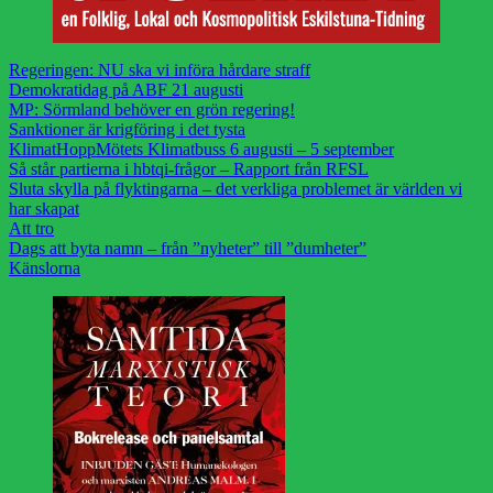
Regeringen: NU ska vi införa hårdare straff
Demokratidag på ABF 21 augusti
MP: Sörmland behöver en grön regering!
Sanktioner är krigföring i det tysta
KlimatHoppMötets Klimatbuss 6 augusti – 5 september
Så står partierna i hbtqi-frågor – Rapport från RFSL
Sluta skylla på flyktingarna – det verkliga problemet är världen vi
har skapat
Att tro
Dags att byta namn – från ”nyheter” till ”dumheter”
Känslorna