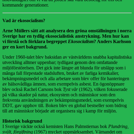
kommande generationer.
Vad är ekosocialism?
Arne Müllers sätt att analysera den gröna omställningen i norra
Sverige har en tydlig ekosocialistisk anstrykning. Men hur kan
vi förstå och förklara begreppet
Ekosocialism
? Anders Karlsson
ger en kort bakgrund.
Under 1960-talet blev baksidan av västvärldens snabba kapitalistiska
utveckling alltmer uppenbar; tydligast genom den omfattande
miljöförstörelsen. Det gick inte längre att blunda för utsläpp som i
många fall förpestade stadsluften, bruket av farliga kemikalier,
bekämpningsmedel och alla arbetare som blev offer för hanteringen
av hälsovådliga ämnen, som exempelvis asbest. En ögonöppnare
blev också Rachel Carsons bok
Tyst vår
(1962), vilken fokuserade
på vilka skador på natur, ekosystem och människor som den
frekventa användningen av bekämpningsmedel, som exempelvis
DDT, gav upphov till. Boken blev en global bestseller som bidrog
till att människor började att organisera sig i kamp för miljön.
Historisk bakgrund
I Sverige väckte också kemisten Hans Palmstiernas bok
Plundring,
svält, förgiftning
(1967) mycket uppmärksamhet. Värnandet om