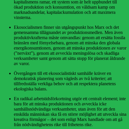
kapitalismens ramar, ett system som är helt uppbundet till
ökad produktion och konsumtion, en våldsam kamp om
marknadsandelar, kapitalackumulation och att maximera
vinsterna.
Ekosocialismen finner sin utgångspunkt hos Marx och det
gemensamma tillägnandet av produktionsmedlen. Men även
produktivkrafterna måste omvandlas: genom att ersätta fossila
bränslen med förnyelsebara, genom att minska den globala
energikonsumtionen, genom att minska produktionen av varor
(”nerväxt”), genom att avveckla meningslösa och skadliga
verksamheter samt genom att sätta stopp för planerat åldrande
av varor.
Övergången till ett ekosocialistiskt samhälle kräver en
demokratisk planering som vägleds av två kriterier; att
tillfredsställa verkliga behov och att respektera planetens
ekologiska balans.
En radikal arbetstidsförkortning utgör ett centralt element; inte
bara för att minska produktionen och avveckla icke
samhällsnödvändiga verksamheter, utan även för att den
enskilda människan ska få en större möjlighet att utveckla sina
kreativa förmågor – det som enligt Marx handlade om att gå
från nödvändighetens rike till frihetens rike.