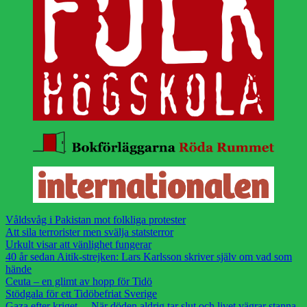
Våldsvåg i Pakistan mot folkliga protester
Att sila terrorister men svälja statsterror
Urkult visar att vänlighet fungerar
40 år sedan Aitik-strejken: Lars Karlsson skriver själv om vad som
hände
Ceuta – en glimt av hopp för Tidö
Stödgala för ett Tidöbefriat Sverige
Gaza efter kriget… När döden aldrig tar slut och livet vägrar stanna