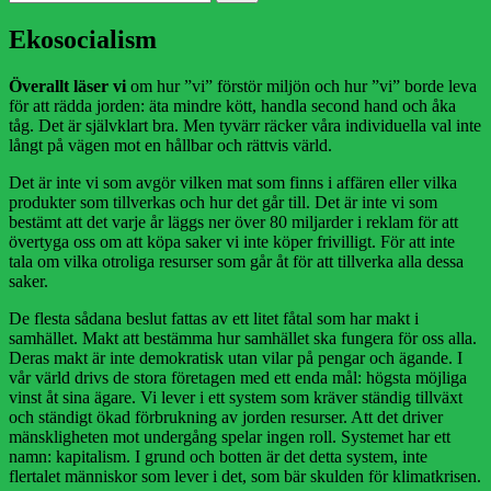
efter:
Ekosocialism
Överallt läser vi
om hur ”vi” förstör miljön och hur ”vi” borde leva
för att rädda jorden: äta mindre kött, handla second hand och åka
tåg. Det är självklart bra. Men tyvärr räcker våra individuella val inte
långt på vägen mot en hållbar och rättvis värld.
Det är inte vi som avgör vilken mat som finns i affären eller vilka
produkter som tillverkas och hur det går till. Det är inte vi som
bestämt att det varje år läggs ner över 80 miljarder i reklam för att
övertyga oss om att köpa saker vi inte köper frivilligt. För att inte
tala om vilka otroliga resurser som går åt för att tillverka alla dessa
saker.
De flesta sådana beslut fattas av ett litet fåtal som har makt i
samhället. Makt att bestämma hur samhället ska fungera för oss alla.
Deras makt är inte demokratisk utan vilar på pengar och ägande. I
vår värld drivs de stora företagen med ett enda mål: högsta möjliga
vinst åt sina ägare. Vi lever i ett system som kräver ständig tillväxt
och ständigt ökad förbrukning av jorden resurser. Att det driver
mänskligheten mot undergång spelar ingen roll. Systemet har ett
namn: kapitalism. I grund och botten är det detta system, inte
flertalet människor som lever i det, som bär skulden för klimatkrisen.