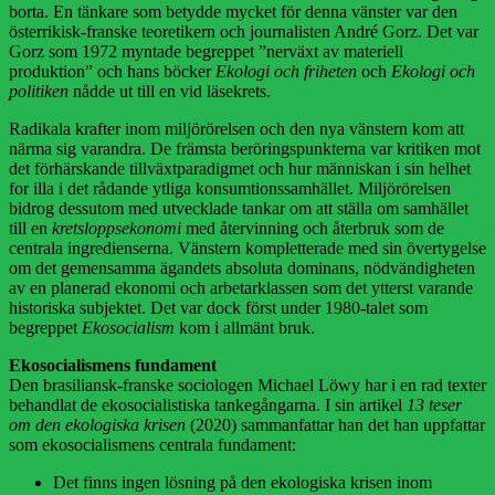
borta. En tänkare som betydde mycket för denna vänster var den
österrikisk-franske teoretikern och journalisten André Gorz. Det var
Gorz som 1972 myntade begreppet ”nerväxt av materiell
produktion” och hans böcker
Ekologi och friheten
och
Ekologi och
politiken
nådde ut till en vid läsekrets.
Radikala krafter inom miljörörelsen och den nya vänstern kom att
närma sig varandra. De främsta beröringspunkterna var kritiken mot
det förhärskande tillväxtparadigmet och hur människan i sin helhet
for illa i det rådande ytliga konsumtionssamhället. Miljörörelsen
bidrog dessutom med utvecklade tankar om att ställa om samhället
till en
kretsloppsekonomi
med återvinning och återbruk som de
centrala ingredienserna. Vänstern kompletterade med sin övertygelse
om det gemensamma ägandets absoluta dominans, nödvändigheten
av en planerad ekonomi och arbetarklassen som det ytterst varande
historiska subjektet. Det var dock först under 1980-talet som
begreppet
Ekosocialism
kom i allmänt bruk.
Ekosocialismens fundament
Den brasiliansk-franske sociologen Michael Löwy har i en rad texter
behandlat de ekosocialistiska tankegångarna. I sin artikel
13 teser
om den ekologiska krisen
(2020) sammanfattar han det han uppfattar
som ekosocialismens centrala fundament:
Det finns ingen lösning på den ekologiska krisen inom