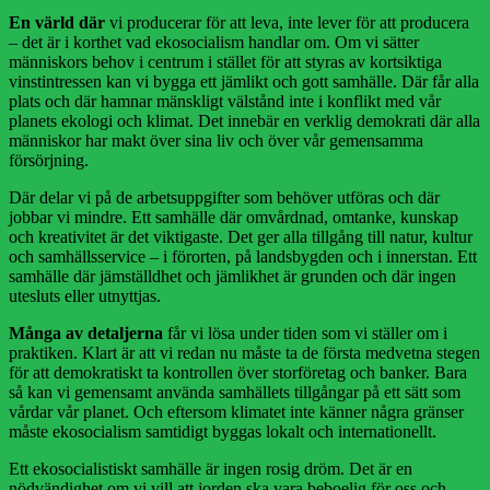
En värld där
vi producerar för att leva, inte lever för att producera
– det är i korthet vad ekosocialism handlar om. Om vi sätter
människors behov i centrum i stället för att styras av kortsiktiga
vinstintressen kan vi bygga ett jämlikt och gott samhälle. Där får alla
plats och där hamnar mänskligt välstånd inte i konflikt med vår
planets ekologi och klimat. Det innebär en verklig demokrati där alla
människor har makt över sina liv och över vår gemensamma
försörjning.
Där delar vi på de arbetsuppgifter som behöver utföras och där
jobbar vi mindre. Ett samhälle där omvårdnad, omtanke, kunskap
och kreativitet är det viktigaste. Det ger alla tillgång till natur, kultur
och samhällsservice – i förorten, på landsbygden och i innerstan. Ett
samhälle där jämställdhet och jämlikhet är grunden och där ingen
utesluts eller utnyttjas.
Många av detaljerna
får vi lösa under tiden som vi ställer om i
praktiken. Klart är att vi redan nu måste ta de första medvetna stegen
för att demokratiskt ta kontrollen över storföretag och banker. Bara
så kan vi gemensamt använda samhällets tillgångar på ett sätt som
vårdar vår planet. Och eftersom klimatet inte känner några gränser
måste ekosocialism samtidigt byggas lokalt och internationellt.
Ett ekosocialistiskt samhälle är ingen rosig dröm. Det är en
nödvändighet om vi vill att jorden ska vara beboelig för oss och