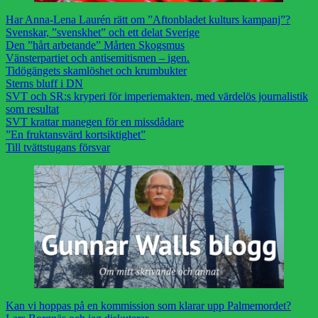
Har Anna-Lena Laurén rätt om ”Aftonbladet kulturs kampanj”?
Svenskar, ”svenskhet” och ett delat Sverige
Den ”hårt arbetande” Mårten Skogsmus
Vänsterpartiet och antisemitismen – igen.
Tidögängets skamlöshet och krumbukter
Sterns bluff i DN
SVT och SR:s kryperi för imperiemakten, med värdelös journalistik
som resultat
SVT krattar manegen för en missdådare
”En fruktansvärd kortsiktighet”
Till tvättstugans försvar
Kan vi hoppas på en kommission som klarar upp Palmemordet?