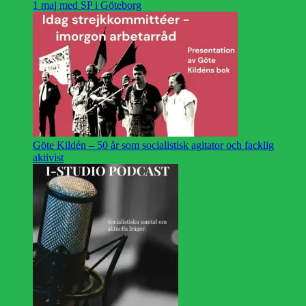
1 maj med SP i Göteborg
Göte Kildén – 50 år som socialistisk agitator och facklig
aktivist