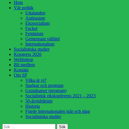
Hoppa
Hem
till
Vår politik
innehåll
Uttalanden
Antirasism
Ekosocialism
Facket
Feminism
Gemensam välfärd
Internationalism
Socialistiska studier
Kongress 2026
Webbshop
Bli medlem
Kontakt
Om SP
Vilka är vi?
Stadgar och program
Grundsatser (program)
Socialistisk rikskonferens 2021 – 2023
50-årsjubileum
Historia
Fjärde Internationalen igår och idag
Socialistiska studier
Sök
Sök