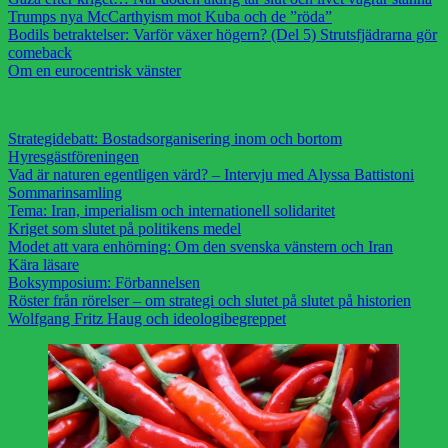
Trumps nya McCarthyism mot Kuba och de ”röda”
Bodils betraktelser: Varför växer högern? (Del 5) Strutsfjädrarna gör
comeback
Om en eurocentrisk vänster
Strategidebatt: Bostadsorganisering inom och bortom
Hyresgästföreningen
Vad är naturen egentligen värd? – Intervju med Alyssa Battistoni
Sommarinsamling
Tema: Iran, imperialism och internationell solidaritet
Kriget som slutet på politikens medel
Modet att vara enhörning: Om den svenska vänstern och Iran
Kära läsare
Boksymposium: Förbannelsen
Röster från rörelser – om strategi och slutet på slutet på historien
Wolfgang Fritz Haug och ideologibegreppet