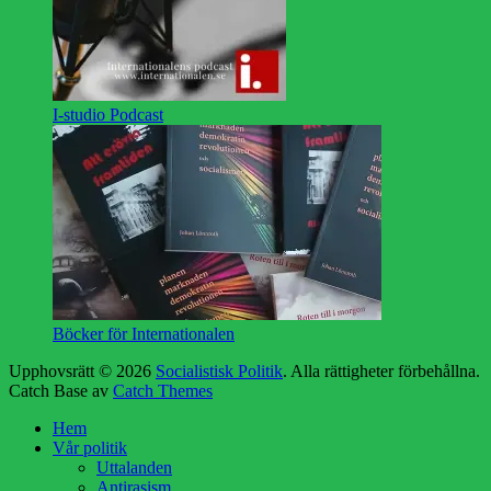
I-studio Podcast
Böcker för Internationalen
Upphovsrätt © 2026
Socialistisk Politik
. Alla rättigheter förbehållna.
Catch Base av
Catch Themes
Rulla
Hem
upp
Vår politik
Uttalanden
Antirasism