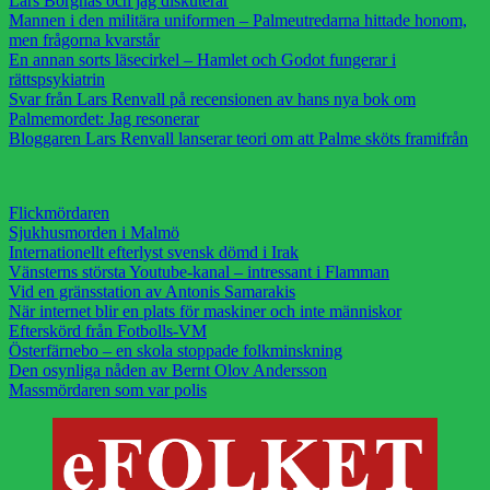
Lars Borgnäs och jag diskuterar
Mannen i den militära uniformen – Palmeutredarna hittade honom,
men frågorna kvarstår
En annan sorts läsecirkel – Hamlet och Godot fungerar i
rättspsykiatrin
Svar från Lars Renvall på recensionen av hans nya bok om
Palmemordet: Jag resonerar
Bloggaren Lars Renvall lanserar teori om att Palme sköts framifrån
Flickmördaren
Sjukhusmorden i Malmö
Internationellt efterlyst svensk dömd i Irak
Vänsterns största Youtube-kanal – intressant i Flamman
Vid en gränsstation av Antonis Samarakis
När internet blir en plats för maskiner och inte människor
Efterskörd från Fotbolls-VM
Österfärnebo – en skola stoppade folkminskning
Den osynliga nåden av Bernt Olov Andersson
Massmördaren som var polis