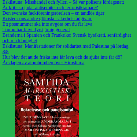
Eskilstuna: Misshandel och fylleri – Så var polisens lördagsnatt
Är kritiska judar antisemiter och terroristkramare?
Den svenska fackföreningsrörelsen – en tandlös tiger
Kristerssons andre glömske säkerhetsrådgivare
Ett postnummer ska inte avgöra om du får leva
Trump har blivit fyrstjärnig general
Bränderna i Spanien och Frankrike: Svensk byråkrati, senfärdighet
och ren klantighet
Eskilstuna: Manifestationer för solidaritet med Palestina på lördag
8/8
Hur blev det att de friska inte får leva och de sjuka inte får dö?
Årsdagen av atombomben över Hiroshima