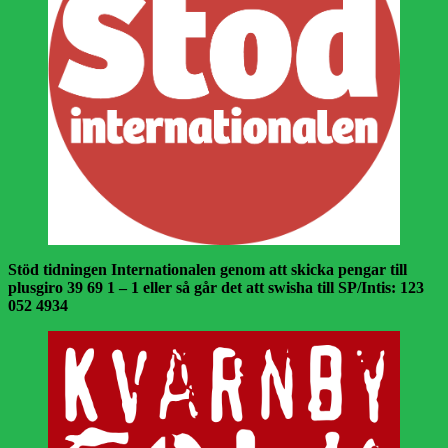
Stöd tidningen Internationalen genom att skicka pengar till
plusgiro 39 69 1 – 1 eller så går det att swisha till SP/Intis: 123
052 4934