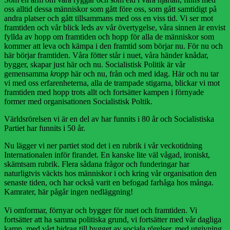
oss alltid dessa människor som gått före oss, som gått samtidigt på
andra platser och gått tillsammans med oss en viss tid. Vi ser mot
framtiden och vår blick leds av vår övertygelse, våra sinnen är envist
fyllda av hopp om framtiden och hopp för alla de människor som
kommer att leva och kämpa i den framtid som börjar nu. För nu och
här börjar framtiden. Våra fötter står i nuet, våra händer knådar,
bygger, skapar just här och nu. Socialistisk Politik är vår
gemensamma
kropp
här och nu, från och med idag. Här och nu tar
vi med oss erfarenheterna, alla de trampade stigarna, blickar vi mot
framtiden med hopp trots allt och fortsätter kampen i förnyade
former med organisationen Socialistisk Poltik.
Världsrörelsen vi är en del av har funnits i 80 år och Socialistiska
Partiet har funnits i 50 år.
Nu lägger vi ner partiet stod det i en rubrik i vår veckotidning
Internationalen inför firandet. En kanske lite väl vågad, ironiskt,
skämtsam rubrik. Flera sådana frågor och funderingar har
naturligtvis väckts hos människor i och kring vår organisation den
senaste tiden, och har också varit en befogad farhåga hos många.
Kamrater, här pågår ingen nedläggning!
Vi omformar, förnyar och bygger för nuet och framtiden. Vi
fortsätter att ha samma politiska grund, vi fortsätter med vår dagliga
kamp, med vårt bidrag till bygget av sociala rörelser, med utgivning