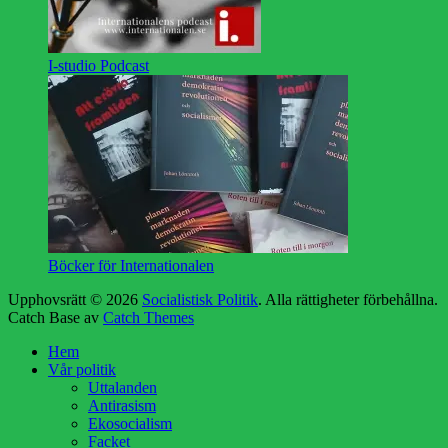
I-studio Podcast
Böcker för Internationalen
Upphovsrätt © 2026
Socialistisk Politik
. Alla rättigheter förbehållna.
Catch Base av
Catch Themes
Rulla
Hem
upp
Vår politik
Uttalanden
Antirasism
Ekosocialism
Facket