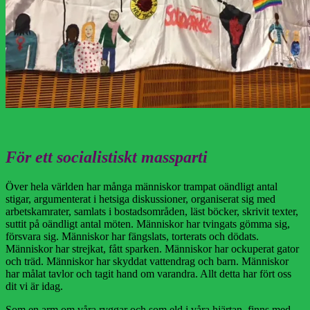
För ett socialistiskt massparti
Över hela världen har många människor trampat oändligt antal
stigar, argumenterat i hetsiga diskussioner, organiserat sig med
arbetskamrater, samlats i bostadsområden, läst böcker, skrivit texter,
suttit på oändligt antal möten. Människor har tvingats gömma sig,
försvara sig. Människor har fängslats, torterats och dödats.
Människor har strejkat, fått sparken. Människor har ockuperat gator
och träd. Människor har skyddat vattendrag och barn. Människor
har målat tavlor och tagit hand om varandra. Allt detta har fört oss
dit vi är idag.
Som en arm om våra ryggar och som eld i våra hjärtan, finns med