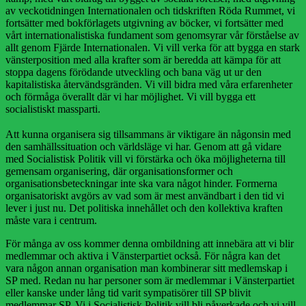
av veckotidningen Internationalen och tidskriften Röda Rummet, vi
fortsätter med bokförlagets utgivning av böcker, vi fortsätter med
vårt internationalistiska fundament som genomsyrar vår förståelse av
allt genom Fjärde Internationalen. Vi vill verka för att bygga en stark
vänsterposition med alla krafter som är beredda att kämpa för att
stoppa dagens förödande utveckling och bana väg ut ur den
kapitalistiska återvändsgränden. Vi vill bidra med våra erfarenheter
och förmåga överallt där vi har möjlighet. Vi vill bygga ett
socialistiskt massparti.
Att kunna organisera sig tillsammans är viktigare än någonsin med
den samhällssituation och världsläge vi har. Genom att gå vidare
med Socialistisk Politik vill vi förstärka och öka möjligheterna till
gemensam organisering, där organisationsformer och
organisationsbeteckningar inte ska vara något hinder. Formerna
organisatoriskt avgörs av vad som är mest användbart i den tid vi
lever i just nu. Det politiska innehållet och den kollektiva kraften
måste vara i centrum.
För många av oss kommer denna ombildning att innebära att vi blir
medlemmar och aktiva i Vänsterpartiet också. För några kan det
vara någon annan organisation man kombinerar sitt medlemskap i
SP med. Redan nu har personer som är medlemmar i Vänsterpartiet
eller kanske under lång tid varit sympatisörer till SP blivit
medlemmar SP. Vi i Socialistisk Politik vill bli påverkade och vi vill