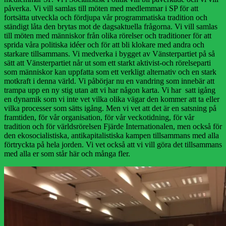
påverka. Vi vill samlas till möten med medlemmar i SP för att
fortsätta utveckla och fördjupa vår programmatiska tradition och
ständigt låta den brytas mot de dagsaktuella frågorna. Vi vill samlas
till möten med människor från olika rörelser och traditioner för att
sprida våra politiska idéer och för att bli klokare med andra och
starkare tillsammans. Vi medverka i bygget av Vänsterpartiet på så
sätt att Vänsterpartiet når ut som ett starkt aktivist-och rörelseparti
som människor kan uppfatta som ett verkligt alternativ och en stark
motkraft i denna värld. Vi påbörjar nu en vandring som innebär att
trampa upp en ny stig utan att vi har någon karta. Vi har satt igång
en dynamik som vi inte vet vilka olika vägar den kommer att ta eller
vilka processer som sätts igång. Men vi vet att det är en satsning på
framtiden, för vår organisation, för vår veckotidning, för vår
tradition och för världsrörelsen Fjärde Internationalen, men också för
den ekosocialistiska, antikapitalistiska kampen tillsammans med alla
förtryckta på hela jorden. Vi vet också att vi vill göra det tillsammans
med alla er som står här och många fler.