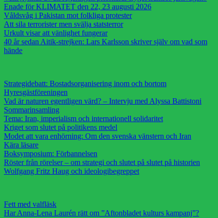
Enade för KLIMATET den 22, 23 augusti 2026
Våldsvåg i Pakistan mot folkliga protester
Att sila terrorister men svälja statsterror
Urkult visar att vänlighet fungerar
40 år sedan Aitik-strejken: Lars Karlsson skriver själv om vad som
hände
Strategidebatt: Bostadsorganisering inom och bortom
Hyresgästföreningen
Vad är naturen egentligen värd? – Intervju med Alyssa Battistoni
Sommarinsamling
Tema: Iran, imperialism och internationell solidaritet
Kriget som slutet på politikens medel
Modet att vara enhörning: Om den svenska vänstern och Iran
Kära läsare
Boksymposium: Förbannelsen
Röster från rörelser – om strategi och slutet på slutet på historien
Wolfgang Fritz Haug och ideologibegreppet
Fett med valfläsk
Har Anna-Lena Laurén rätt om ”Aftonbladet kulturs kampanj”?