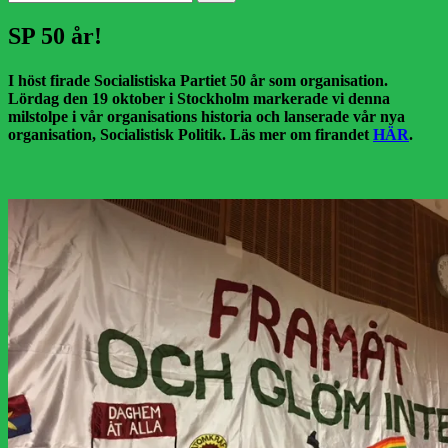
efter:
SP 50 år!
I höst firade Socialistiska Partiet 50 år som organisation.
Lördag den 19 oktober i Stockholm markerade vi denna
milstolpe i vår organisations historia och lanserade vår nya
organisation, Socialistisk Politik. Läs mer om firandet
HÄR
.