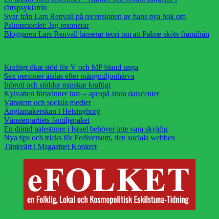
rättspsykiatrin
Svar från Lars Renvall på recensionen av hans nya bok om
Palmemordet: Jag resonerar
Bloggaren Lars Renvall lanserar teori om att Palme sköts framifrån
Kraftigt ökat stöd för V och MP bland unga
Sex personer åtalas efter mångmiljonhärva
Inbrott och stölder minskar kraftigt
Kylvatten försvinner inte – apropå stora datacenter
Vänstern och sociala medier
Änglamakerskan i Helsingborg
Vänsterpartiets familjepaket
En dömd palestinier i Israel behöver inte vara skyldig
Nya tips och tricks för Fediversum, den sociala webben
Tänkvärt i Magasinet Konkret