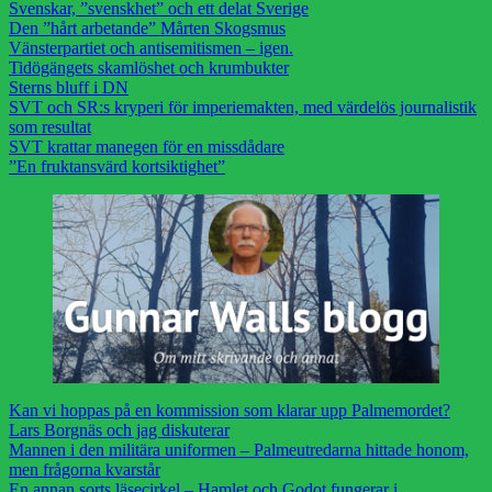
Svenskar, ”svenskhet” och ett delat Sverige
Den ”hårt arbetande” Mårten Skogsmus
Vänsterpartiet och antisemitismen – igen.
Tidögängets skamlöshet och krumbukter
Sterns bluff i DN
SVT och SR:s kryperi för imperiemakten, med värdelös journalistik
som resultat
SVT krattar manegen för en missdådare
”En fruktansvärd kortsiktighet”
Kan vi hoppas på en kommission som klarar upp Palmemordet?
Lars Borgnäs och jag diskuterar
Mannen i den militära uniformen – Palmeutredarna hittade honom,
men frågorna kvarstår
En annan sorts läsecirkel – Hamlet och Godot fungerar i