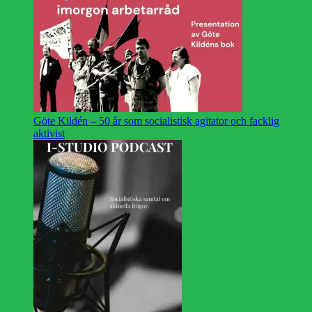
Göte Kildén – 50 år som socialistisk agitator och facklig
aktivist