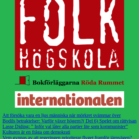
Att försöka vara en ljus människa när mörkret svämmar över
Bodils betraktelser: Varför växer högern?( Del 6) Spelet om rättvisan
Lasse Diding: ” Inför val låter alla partier lite som kommunister”
Kulturen är en fråga om demokrati
Vem gynnas av att regeringen prioriterar flyget framför järnvägen?