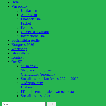
Hoppa
Hem
till
Vår politik
innehåll
Uttalanden
Antirasism
Ekosocialism
Facket
Feminism
Gemensam välfärd
Internationalism
Socialistiska studier
Kongress 2026
Webbshop
Bli medlem
Kontakt
Om SP
Vilka är vi?
Stadgar och program
Grundsatser (program)
Socialistisk rikskonferens 2021 – 2023
50-årsjubileum
Historia
Fjärde Internationalen igår och idag
Socialistiska studier
Sök
Sök