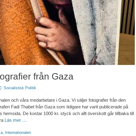
ografier från Gaza
Författare
Socialistisk Politik
nalen och våra medarbetare i Gaza. Vi säljer fotografier från den
rafen Fadi Thabet från Gaza som tidigare har varit publicerade på
s hemsida. De kostar 1000 kr. styck och allt överskott går tillbaka till
åra
Läs mer …
ter
za
,
Internationalen