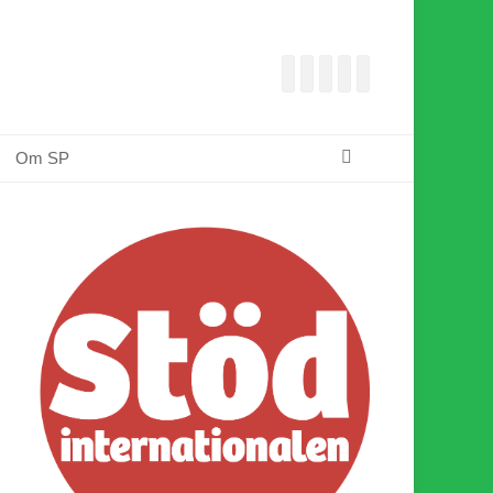
Facebook
E-
Webbflöde
Instagram
Webbplats
post
Sök
Om SP