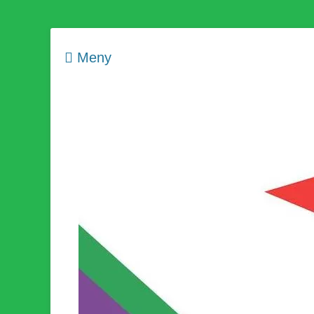
Meny
Som medlem i Socialistisk Politik är du medlem i den värld
Socialistisk Politi