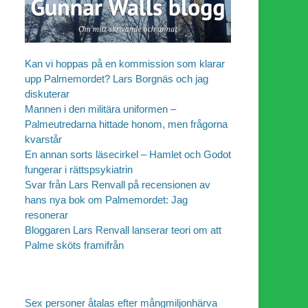
Kan vi hoppas på en kommission som klarar
upp Palmemordet? Lars Borgnäs och jag
diskuterar
Mannen i den militära uniformen –
Palmeutredarna hittade honom, men frågorna
kvarstår
En annan sorts läsecirkel – Hamlet och Godot
fungerar i rättspsykiatrin
Svar från Lars Renvall på recensionen av
hans nya bok om Palmemordet: Jag
resonerar
Bloggaren Lars Renvall lanserar teori om att
Palme sköts framifrån
Sex personer åtalas efter mångmiljonhärva