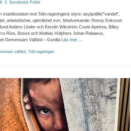
Författare
26
Socialistisk Politik
 manifestation mot Tidö-regeringens styre: asylpolitik/”vandel”,
atet, arbetslöshet, ojämlikhet mm. Medverkande: Ronny Eriksson
und Anders Linder och Kerstin Wikström Coste Apetrea, Billey
o Rios, Bosse och Mattias Hülphers Johan Rabaeus,
et Gemensam Välfärd – Gunilla
Läs mer …
ter
ensam välfärd
,
Tidö-regeringen