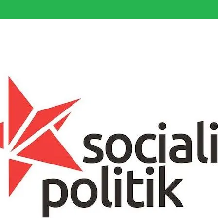
somfattande socialistiska Fjärde Internationalen och en viktig tillgång i kampe
k