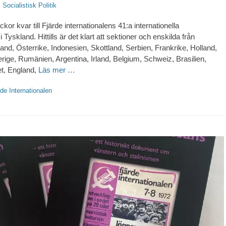
örfattare
Socialistisk Politik
kor kvar till Fjärde internationalens 41:a internationella
Tyskland. Hittills är det klart att sektioner och enskilda från
and, Österrike, Indonesien, Skottland, Serbien, Frankrike, Holland,
erige, Rumänien, Argentina, Irland, Belgium, Schweiz, Brasilien,
et, England,
Läs mer …
ter
rde Internationalen