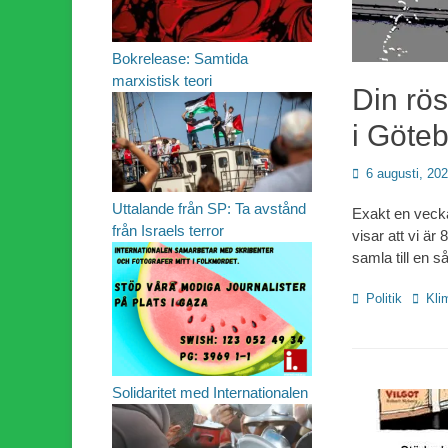
Bokrelease: Samtida
marxistisk teori
Din rös
i Göte
Publicerad
6 augusti, 20
den
Uttalande från SP: Ta avstånd
Exakt en vecka
från Israels terror
visar att vi är 
samla till en s
Kategorier
Etiket
Politik
Kli
Solidaritet med Internationalen