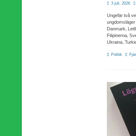
Publicerad
F
3 juli, 2026
den
Ungefär två vec
ungdomsläger i 
Danmark, Lettl
Filipinerna, Sv
Ukraina, Turki
Kategorier
Etiket
Politik
Fjä