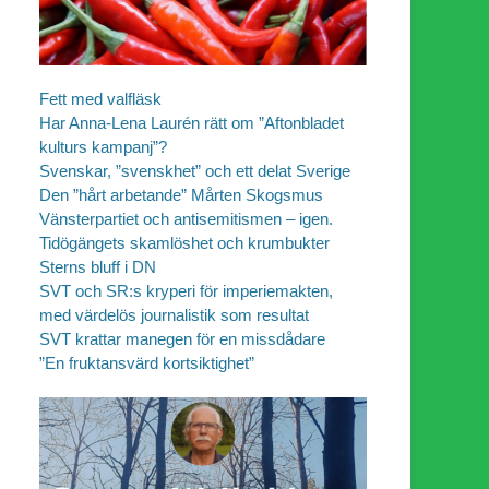
Fett med valfläsk
Har Anna-Lena Laurén rätt om ”Aftonbladet
kulturs kampanj”?
Svenskar, ”svenskhet” och ett delat Sverige
Den ”hårt arbetande” Mårten Skogsmus
Vänsterpartiet och antisemitismen – igen.
Tidögängets skamlöshet och krumbukter
Sterns bluff i DN
SVT och SR:s kryperi för imperiemakten,
med värdelös journalistik som resultat
SVT krattar manegen för en missdådare
”En fruktansvärd kortsiktighet”