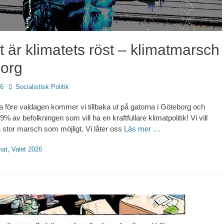
t är klimatets röst – klimatmarsch
borg
Författare
26
Socialistisk Politik
 före valdagen kommer vi tillbaka ut på gatorna i Göteborg och
89% av befolkningen som vill ha en kraftfullare klimatpolitik! Vi vill
å stor marsch som möjligt. Vi låter oss
Läs mer …
ter
mat
,
Valet 2026