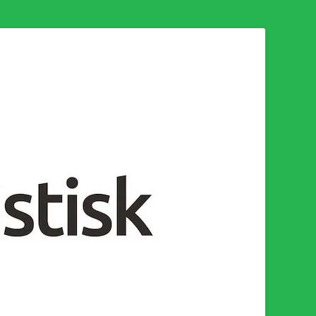
n för en socialistisk framtid!