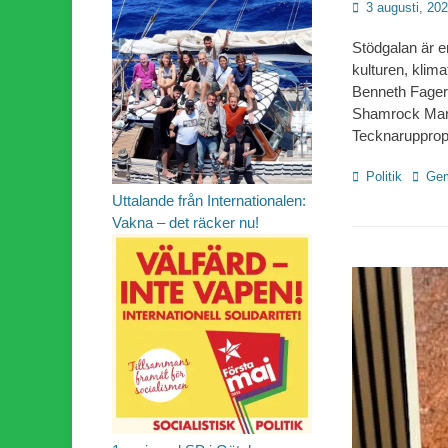
Publicerad
3 augusti, 20
den
Stödgalan är en
kulturen, klim
Benneth Fagerl
Shamrock Marc
Tecknarupprop
Kategorier
Etiket
Politik
Gem
Uttalande från Internationalen:
Vakna – det räcker nu!