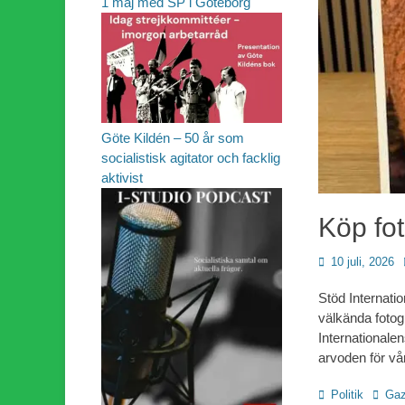
1 maj med SP i Göteborg
Göte Kildén – 50 år som
socialistisk agitator och facklig
aktivist
Köp fot
Publicerad
10 juli, 2026
den
Stöd Internatio
välkända fotog
Internationalen
arvoden för v
Kategorier
Etiket
Politik
Ga