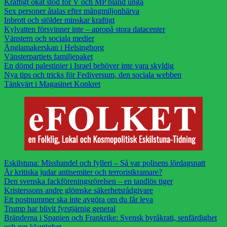
Kraftigt ökat stöd för V och MP bland unga
Sex personer åtalas efter mångmiljonhärva
Inbrott och stölder minskar kraftigt
Kylvatten försvinner inte – apropå stora datacenter
Vänstern och sociala medier
Änglamakerskan i Helsingborg
Vänsterpartiets familjepaket
En dömd palestinier i Israel behöver inte vara skyldig
Nya tips och tricks för Fediversum, den sociala webben
Tänkvärt i Magasinet Konkret
Eskilstuna: Misshandel och fylleri – Så var polisens lördagsnatt
Är kritiska judar antisemiter och terroristkramare?
Den svenska fackföreningsrörelsen – en tandlös tiger
Kristerssons andre glömske säkerhetsrådgivare
Ett postnummer ska inte avgöra om du får leva
Trump har blivit fyrstjärnig general
Bränderna i Spanien och Frankrike: Svensk byråkrati, senfärdighet
och ren klantighet