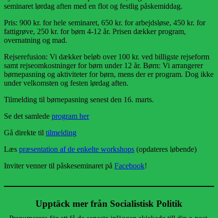
seminaret lørdag aften med en flot og festlig påskemiddag.
Pris: 900 kr. for hele seminaret, 650 kr. for arbejdsløse, 450 kr. for
fattigrøve, 250 kr. for børn 4-12 år. Prisen dækker program,
overnatning og mad.
Rejserefusion: Vi dækker beløb over 100 kr. ved billigste rejseform
samt rejseomkostninger for børn under 12 år. Børn: Vi arrangerer
børnepasning og aktiviteter for børn, mens der er program. Dog ikke
under velkomsten og festen lørdag aften.
Tilmelding til børnepasning senest den 16. marts.
Se det samlede
program her
Gå direkte til
tilmelding
Læs
præsentation af de enkelte workshops
(opdateres løbende)
Inviter venner til påskeseminaret på
Facebook
!
Upptäck mer från Socialistisk Politik