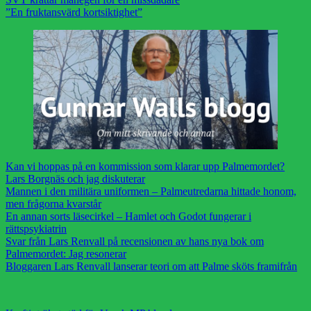
”En fruktansvärd kortsiktighet”
Kan vi hoppas på en kommission som klarar upp Palmemordet?
Lars Borgnäs och jag diskuterar
Mannen i den militära uniformen – Palmeutredarna hittade honom,
men frågorna kvarstår
En annan sorts läsecirkel – Hamlet och Godot fungerar i
rättspsykiatrin
Svar från Lars Renvall på recensionen av hans nya bok om
Palmemordet: Jag resonerar
Bloggaren Lars Renvall lanserar teori om att Palme sköts framifrån