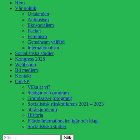
Hoppa
Hem
till
Vår politik
innehåll
Uttalanden
Antirasism
Ekosocialism
Facket
Feminism
Gemensam välfärd
Internationalism
Socialistiska studier
Kongress 2026
Webbshop
Bli medlem
Kontakt
Om SP
Vilka är vi?
Stadgar och program
Grundsatser (program)
Socialistisk rikskonferens 2021 – 2023
50-årsjubileum
Historia
Fjärde Internationalen igår och idag
Socialistiska studier
Sök
Sök