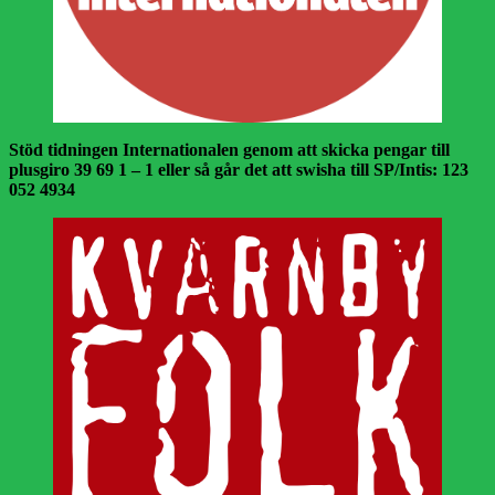
Stöd tidningen Internationalen genom att skicka pengar till
plusgiro 39 69 1 – 1 eller så går det att swisha till SP/Intis: 123
052 4934