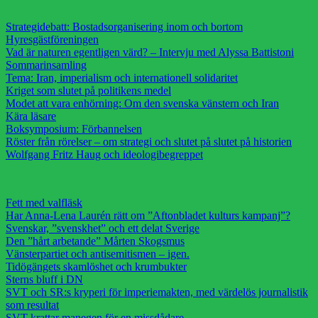
Strategidebatt: Bostadsorganisering inom och bortom
Hyresgästföreningen
Vad är naturen egentligen värd? – Intervju med Alyssa Battistoni
Sommarinsamling
Tema: Iran, imperialism och internationell solidaritet
Kriget som slutet på politikens medel
Modet att vara enhörning: Om den svenska vänstern och Iran
Kära läsare
Boksymposium: Förbannelsen
Röster från rörelser – om strategi och slutet på slutet på historien
Wolfgang Fritz Haug och ideologibegreppet
Fett med valfläsk
Har Anna-Lena Laurén rätt om ”Aftonbladet kulturs kampanj”?
Svenskar, ”svenskhet” och ett delat Sverige
Den ”hårt arbetande” Mårten Skogsmus
Vänsterpartiet och antisemitismen – igen.
Tidögängets skamlöshet och krumbukter
Sterns bluff i DN
SVT och SR:s kryperi för imperiemakten, med värdelös journalistik
som resultat
SVT krattar manegen för en missdådare