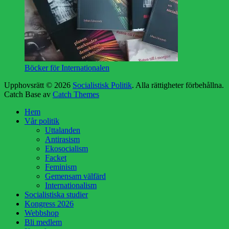
Böcker för Internationalen
Upphovsrätt © 2026
Socialistisk Politik
. Alla rättigheter förbehållna.
Catch Base av
Catch Themes
Rulla
Hem
upp
Vår politik
Uttalanden
Antirasism
Ekosocialism
Facket
Feminism
Gemensam välfärd
Internationalism
Socialistiska studier
Kongress 2026
Webbshop
Bli medlem