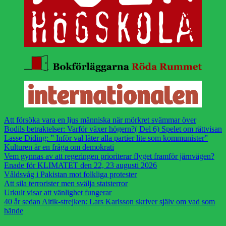
Att försöka vara en ljus människa när mörkret svämmar över
Bodils betraktelser: Varför växer högern?( Del 6) Spelet om rättvisan
Lasse Diding: ” Inför val låter alla partier lite som kommunister”
Kulturen är en fråga om demokrati
Vem gynnas av att regeringen prioriterar flyget framför järnvägen?
Enade för KLIMATET den 22, 23 augusti 2026
Våldsvåg i Pakistan mot folkliga protester
Att sila terrorister men svälja statsterror
Urkult visar att vänlighet fungerar
40 år sedan Aitik-strejken: Lars Karlsson skriver själv om vad som
hände