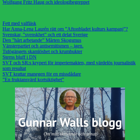
Wolfgang Fritz Haug och ideologibegreppet
Fett med valfläsk
Har Anna-Lena Laurén rätt om ”Aftonbladet kulturs kampanj”?
Svenskar, ”svenskhet” och ett delat Sverige
Den ”hårt arbetande” Mårten Skogsmus
Vänsterpartiet och antisemitismen – igen.
Tidögängets skamlöshet och krumbukter
Sterns bluff i DN
SVT och SR:s kryperi för imperiemakten, med värdelös journalistik
som resultat
SVT krattar manegen för en missdådare
”En fruktansvärd kortsiktighet”