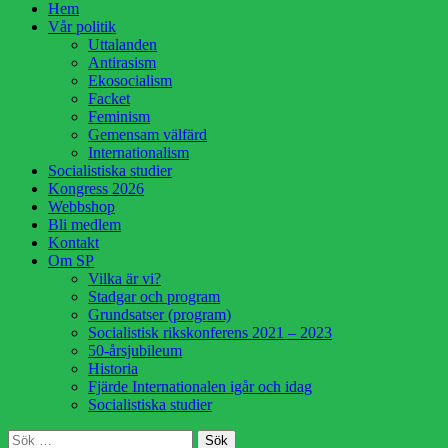
Hoppa
Hem
till
Vår politik
innehåll
Uttalanden
Antirasism
Ekosocialism
Facket
Feminism
Gemensam välfärd
Internationalism
Socialistiska studier
Kongress 2026
Webbshop
Bli medlem
Kontakt
Om SP
Vilka är vi?
Stadgar och program
Grundsatser (program)
Socialistisk rikskonferens 2021 – 2023
50-årsjubileum
Historia
Fjärde Internationalen igår och idag
Socialistiska studier
Sök
Sök