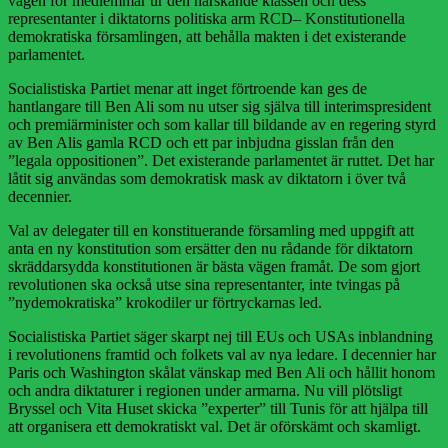
vägen för medlemmar ur den härskande klassen och dess
representanter i diktatorns politiska arm RCD– Konstitutionella
demokratiska församlingen, att behålla makten i det existerande
parlamentet.
Socialistiska Partiet menar att inget förtroende kan ges de
hantlangare till Ben Ali som nu utser sig själva till interimspresident
och premiärminister och som kallar till bildande av en regering styrd
av Ben Alis gamla RCD och ett par inbjudna gisslan från den
”legala oppositionen”. Det existerande parlamentet är ruttet. Det har
låtit sig användas som demokratisk mask av diktatorn i över två
decennier.
Val av delegater till en konstituerande församling med uppgift att
anta en ny konstitution som ersätter den nu rådande för diktatorn
skräddarsydda konstitutionen är bästa vägen framåt. De som gjort
revolutionen ska också utse sina representanter, inte tvingas på
”nydemokratiska” krokodiler ur förtryckarnas led.
Socialistiska Partiet säger skarpt nej till EUs och USAs inblandning
i revolutionens framtid och folkets val av nya ledare. I decennier har
Paris och Washington skålat vänskap med Ben Ali och hållit honom
och andra diktaturer i regionen under armarna. Nu vill plötsligt
Bryssel och Vita Huset skicka ”experter” till Tunis för att hjälpa till
att organisera ett demokratiskt val. Det är oförskämt och skamligt.