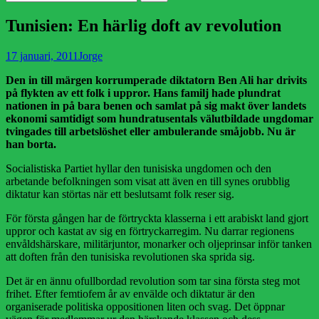
efter:
Tunisien: En härlig doft av revolution
Publicerad
Författare
17 januari, 2011
Jorge
den
Den in till märgen korrumperade diktatorn Ben Ali har drivits
på flykten av ett folk i uppror. Hans familj hade plundrat
nationen in på bara benen och samlat på sig makt över landets
ekonomi samtidigt som hundratusentals välutbildade ungdomar
tvingades till arbetslöshet eller ambulerande småjobb. Nu är
han borta.
Socialistiska Partiet hyllar den tunisiska ungdomen och den
arbetande befolkningen som visat att även en till synes orubblig
diktatur kan störtas när ett beslutsamt folk reser sig.
För första gången har de förtryckta klasserna i ett arabiskt land gjort
uppror och kastat av sig en förtryckarregim. Nu darrar regionens
envåldshärskare, militärjuntor, monarker och oljeprinsar inför tanken
att doften från den tunisiska revolutionen ska sprida sig.
Det är en ännu ofullbordad revolution som tar sina första steg mot
frihet. Efter femtiofem år av envälde och diktatur är den
organiserade politiska oppositionen liten och svag. Det öppnar