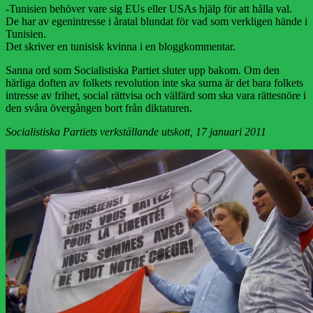
-Tunisien behöver vare sig EUs eller USAs hjälp för att hålla val.
De har av egenintresse i åratal blundat för vad som verkligen hände i
Tunisien.
Det skriver en tunisisk kvinna i en bloggkommentar.
Sanna ord som Socialistiska Partiet sluter upp bakom. Om den
härliga doften av folkets revolution inte ska surna är det bara folkets
intresse av frihet, social rättvisa och välfärd som ska vara rättesnöre i
den svåra övergången bort från diktaturen.
Socialistiska Partiets verkställande utskott, 17 januari 2011