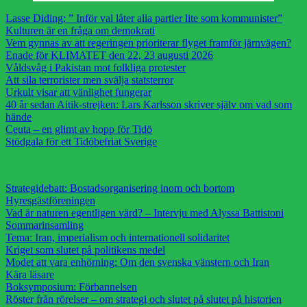
Lasse Diding: ” Inför val låter alla partier lite som kommunister”
Kulturen är en fråga om demokrati
Vem gynnas av att regeringen prioriterar flyget framför järnvägen?
Enade för KLIMATET den 22, 23 augusti 2026
Våldsvåg i Pakistan mot folkliga protester
Att sila terrorister men svälja statsterror
Urkult visar att vänlighet fungerar
40 år sedan Aitik-strejken: Lars Karlsson skriver själv om vad som
hände
Ceuta – en glimt av hopp för Tidö
Stödgala för ett Tidöbefriat Sverige
Strategidebatt: Bostadsorganisering inom och bortom
Hyresgästföreningen
Vad är naturen egentligen värd? – Intervju med Alyssa Battistoni
Sommarinsamling
Tema: Iran, imperialism och internationell solidaritet
Kriget som slutet på politikens medel
Modet att vara enhörning: Om den svenska vänstern och Iran
Kära läsare
Boksymposium: Förbannelsen
Röster från rörelser – om strategi och slutet på slutet på historien