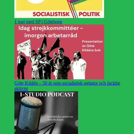
1 maj med SP i Göteborg
Göte Kildén – 50 år som socialistisk agitator och facklig
aktivist