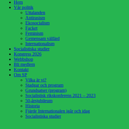
Hem
upp
Vår politik
Uttalanden
Antirasism
Ekosocialism
Facket
Feminism
Gemensam välfärd
Internationalism
Socialistiska studier
Kongress 2026
Webbshop
Bli medlem
Kontakt
Om SP
Vilka är vi?
Stadgar och program
Grundsatser (program)
Socialistisk rikskonferens 2021 – 2023
50-årsjubileum
Historia
Fjärde Internationalen igår och idag
Socialistiska studier