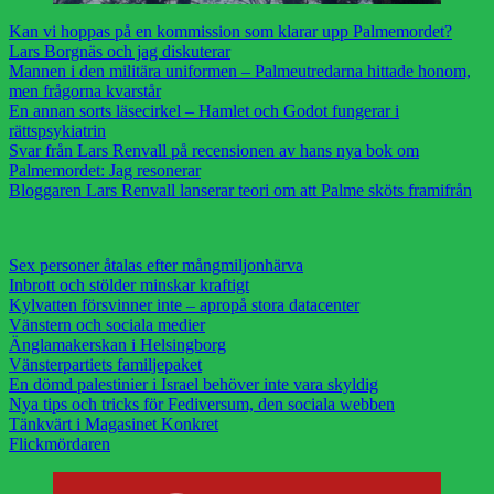
Kan vi hoppas på en kommission som klarar upp Palmemordet?
Lars Borgnäs och jag diskuterar
Mannen i den militära uniformen – Palmeutredarna hittade honom,
men frågorna kvarstår
En annan sorts läsecirkel – Hamlet och Godot fungerar i
rättspsykiatrin
Svar från Lars Renvall på recensionen av hans nya bok om
Palmemordet: Jag resonerar
Bloggaren Lars Renvall lanserar teori om att Palme sköts framifrån
Sex personer åtalas efter mångmiljonhärva
Inbrott och stölder minskar kraftigt
Kylvatten försvinner inte – apropå stora datacenter
Vänstern och sociala medier
Änglamakerskan i Helsingborg
Vänsterpartiets familjepaket
En dömd palestinier i Israel behöver inte vara skyldig
Nya tips och tricks för Fediversum, den sociala webben
Tänkvärt i Magasinet Konkret
Flickmördaren