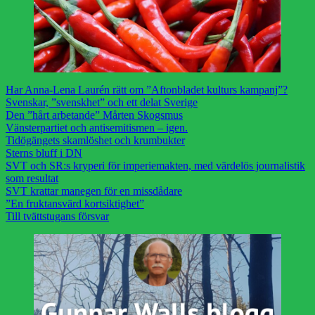
Har Anna-Lena Laurén rätt om ”Aftonbladet kulturs kampanj”?
Svenskar, ”svenskhet” och ett delat Sverige
Den ”hårt arbetande” Mårten Skogsmus
Vänsterpartiet och antisemitismen – igen.
Tidögängets skamlöshet och krumbukter
Sterns bluff i DN
SVT och SR:s kryperi för imperiemakten, med värdelös journalistik
som resultat
SVT krattar manegen för en missdådare
”En fruktansvärd kortsiktighet”
Till tvättstugans försvar