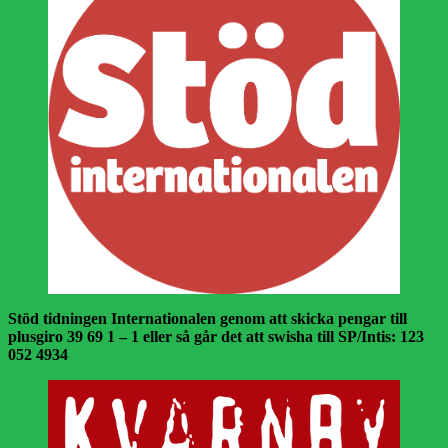
Stöd tidningen Internationalen genom att skicka pengar till
plusgiro 39 69 1 – 1 eller så går det att swisha till SP/Intis: 123
052 4934