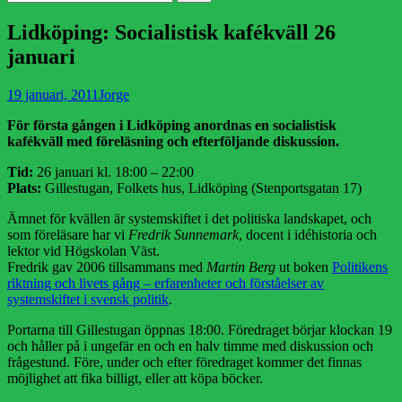
efter:
Lidköping: Socialistisk kafékväll 26
januari
Publicerad
Författare
19 januari, 2011
Jorge
den
För första gången i Lidköping anordnas en socialistisk
kafékväll med föreläsning och efterföljande diskussion.
Tid:
26 januari kl. 18:00 – 22:00
Plats:
Gillestugan, Folkets hus, Lidköping (Stenportsgatan 17)
Ämnet för kvällen är systemskiftet i det politiska landskapet, och
som föreläsare har vi
Fredrik Sunnemark
, docent i idéhistoria och
lektor vid Högskolan Väst.
Fredrik gav 2006 tillsammans med
Martin Berg
ut boken
Politikens
riktning och livets gång – erfarenheter och förståelser av
systemskiftet i svensk politik
.
Portarna till Gillestugan öppnas 18:00. Föredraget börjar klockan 19
och håller på i ungefär en och en halv timme med diskussion och
frågestund. Före, under och efter föredraget kommer det finnas
möjlighet att fika billigt, eller att köpa böcker.