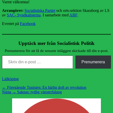
Varmt välkomna!
Arrangörer:
Socialistiska Partiet
och orts-sektion Skaraborg av LS
av
SAC- Syndkalisterna
. I samarbete med
ABF
.
Eventet på
Facebook
Upptäck mer från Socialistisk Politik
Prenumerera för att få de senaste inläggen skickade till din e-post.
Skriv din e-post …
Prenumerera
Kategorier
Lidköping
Inläggsnavigering
Föregående
← Föregående
Tunisien: En härlig doft av revolution
Nästa
inlägg:
Nästa →
Saknas: tydlig vänsterfalang
inlägg: