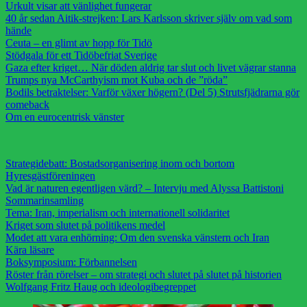
Urkult visar att vänlighet fungerar
40 år sedan Aitik-strejken: Lars Karlsson skriver själv om vad som
hände
Ceuta – en glimt av hopp för Tidö
Stödgala för ett Tidöbefriat Sverige
Gaza efter kriget… När döden aldrig tar slut och livet vägrar stanna
Trumps nya McCarthyism mot Kuba och de ”röda”
Bodils betraktelser: Varför växer högern? (Del 5) Strutsfjädrarna gör
comeback
Om en eurocentrisk vänster
Strategidebatt: Bostadsorganisering inom och bortom
Hyresgästföreningen
Vad är naturen egentligen värd? – Intervju med Alyssa Battistoni
Sommarinsamling
Tema: Iran, imperialism och internationell solidaritet
Kriget som slutet på politikens medel
Modet att vara enhörning: Om den svenska vänstern och Iran
Kära läsare
Boksymposium: Förbannelsen
Röster från rörelser – om strategi och slutet på slutet på historien
Wolfgang Fritz Haug och ideologibegreppet