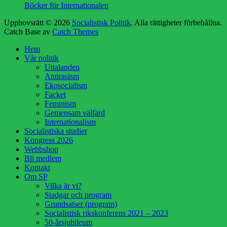
Böcker för Internationalen
Upphovsrätt © 2026
Socialistisk Politik
. Alla rättigheter förbehållna.
Catch Base av
Catch Themes
Rulla
Hem
upp
Vår politik
Uttalanden
Antirasism
Ekosocialism
Facket
Feminism
Gemensam välfärd
Internationalism
Socialistiska studier
Kongress 2026
Webbshop
Bli medlem
Kontakt
Om SP
Vilka är vi?
Stadgar och program
Grundsatser (program)
Socialistisk rikskonferens 2021 – 2023
50-årsjubileum