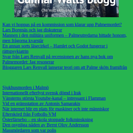
Kan vi hoppas på en kommission som klarar upp Palmemordet?
Lars Borgnäs och jag diskuterar
Mannen i den militära uniformen – Palmeutredarna hittade honom,
men frågorna kvarstår
En annan sorts läsecirkel – Hamlet och Godot fungerar i
rättspsykiatrin
Svar från Lars Renvall på recensionen av hans nya bok om
Palmemordet: Jag resonerar
Bloggaren Lars Renvall lanserar teori om att Palme sköts framifrån
Sjukhusmorden i Malmö
Internationellt efterlyst svensk dömd i Irak
Vänsterns största Youtube-kanal – intressant i Flamman
Vid en gränsstation av Antonis Samarakis
När internet blir en plats för maskiner och inte människor
Efterskörd från Fotbolls-VM
Österfärnebo – en skola stoppade folkminskning
Den osynliga nåden av Bernt Olov Andersson
Massmördaren som var polis