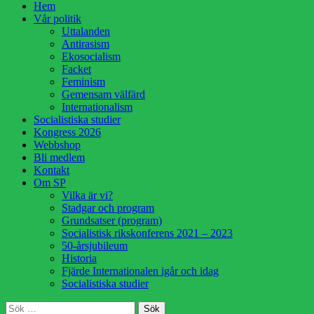
Hoppa
Hem
till
Vår politik
innehåll
Uttalanden
Antirasism
Ekosocialism
Facket
Feminism
Gemensam välfärd
Internationalism
Socialistiska studier
Kongress 2026
Webbshop
Bli medlem
Kontakt
Om SP
Vilka är vi?
Stadgar och program
Grundsatser (program)
Socialistisk rikskonferens 2021 – 2023
50-årsjubileum
Historia
Fjärde Internationalen igår och idag
Socialistiska studier
Sök
Sök