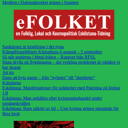
Medlem i Dalennätverket gripen i Spanien
Sanktioner är krigföring i det tysta
KlimatHoppMötets Klimatbuss 6 augusti – 5 september
Så står partierna i hbtqi-frågor – Rapport från RFSL
Sluta skylla på flyktingarna – det verkliga problemet är världen vi
har skapat
Att tro
Dags att byta namn – från ”nyheter” till ”dumheter”
Känslorna
Eskilstuna: Manifestationer för solidaritet med Palestina på lördag
1/8
Eskilstuna: Man anhållen efter kvinnomisshandel under
onsdagskvällen
Eskilstuna: Barn påkört av bil – Ung kvinna gripen misstänkt för
flera brott