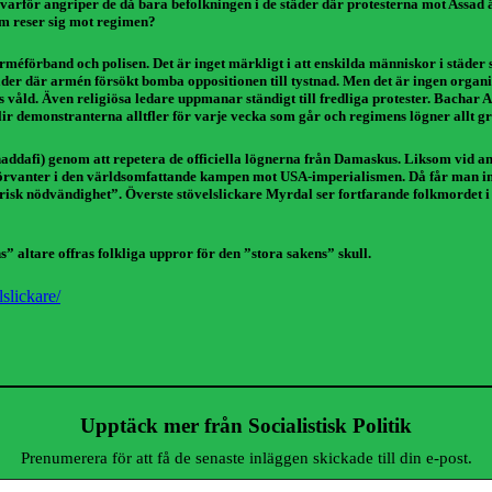
arför angriper de då bara befolkningen i de städer där protesterna mot Assad 
om reser sig mot regimen?
arméförband och polisen. Det är inget märkligt i att enskilda människor i städe
täder där armén försökt bomba oppositionen till tystnad. Men det är ingen organi
ns våld. Även religiösa ledare uppmanar ständigt till fredliga protester. Bachar
blir demonstranterna alltfler för varje vecka som går och regimens lögner allt g
Khaddafi) genom att repetera de officiella lögnerna från Damaskus. Liksom vid an
förvanter i den världsomfattande kampen mot USA-imperialismen. Då får man in
istorisk nödvändighet”. Överste stövelslickare Myrdal ser fortfarande folkmorde
s” altare offras folkliga uppror för den ”stora sakens” skull.
slickare/
Upptäck mer från Socialistisk Politik
Prenumerera för att få de senaste inläggen skickade till din e-post.