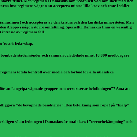
ch större frihet. Men regimen i Damaskus som redan sett vad som skett med Ben
rna inse regimens vägran att acceptera minsta lilla krav och reste i stället
(shiamuslimer) och accepteras av den kristna och den kurdiska minoriteten. Men
den Aleppo i någon större omfattning. Speciellt i Damaskus finns en väsentlig
intresse av regimens fall.
ån Assads ledarskap.
ri och bombade staden sönder och samman och dödade minst 10 000 medborgare
regimens totala kontroll över media och förbud för alla utländska
för att ”angripa väpnade grupper som terroriserar befolkningen”? Anta att
skadliggöra ”de beväpnade banditerna”. Den befolkning som ropat på ”hjälp”
 verkligen så att ledningen i Damaskus är totalt kass i ”terrorbekämpning” och