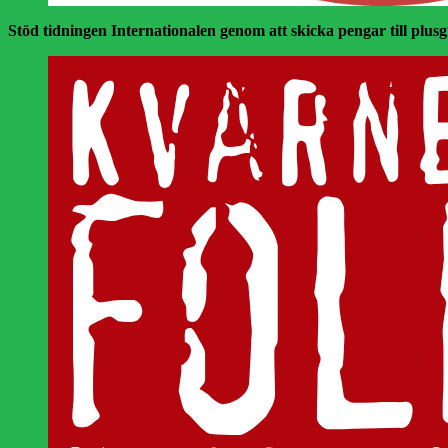
Stöd tidningen Internationalen genom att skicka pengar till plusgir