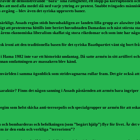
 krävde de demonstrerande ”bara” sina rättigheter, ett stopp på korruptionen o
 att med alla medel slå ned varje yttring av protest. Snabbt tvingades människo
 avgång – blev även det syriska upprorets baner.
t märkligt. Assads regim stöds huvudsakligen av landets lilla grupp av alawiter 
 att protesterna hittills inte berört huvudstaden Damaskus och näst största sta
årens ekonomiska liberalism skaffat sig stora rikedomar och som inte har något 
sk ironi att den traditionella basen för det syriska Baathpartiet vänt sig bort fr
n i Hama 1982 inte var ett historiskt undantag. Då satte armén in sitt artille
d innan omfattningen av massakern blev känd.
 omvärlden i samma ögonblick som stridsvagnarna rullar fram. Det gör också att 
araktär? Finns det någon sanning i Assads påståenden att armén bara ingriper 
regim som helst skicka anti-terrorpolis och specialgrupper ur armén för att o
gas och bombarderas och befolkningen (som ”begärt hjälp”) flyr för livet. Är det
som är den enda och verkliga ”terroristen”?