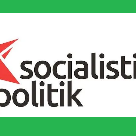
socialistiska Fjärde Internationalen och en viktig tillgång i kampen för 