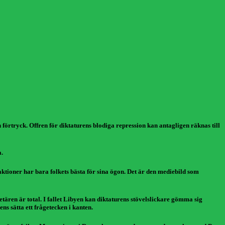
n förtryck. Offren för diktaturens blodiga repression kan antagligen räknas till
a.
ktioner har bara folkets bästa för sina ögon. Det är den mediebild som
etären är total. I fallet Libyen kan diktaturens stövelslickare gömma sig
s sätta ett frågetecken i kanten.