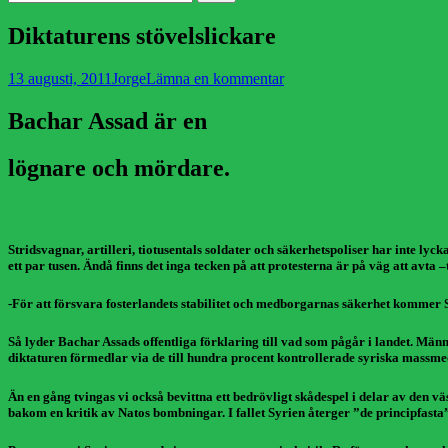
efter:
Diktaturens stövelslickare
Publicerad
Författare
13 augusti, 2011
Jorge
Lämna en kommentar
den
Bachar Assad är en
lögnare och mördare.
Stridsvagnar, artilleri, tiotusentals soldater och säkerhetspoliser har inte ly
ett par tusen. Ändå finns det inga tecken på att protesterna är på väg att avta 
-För att försvara fosterlandets stabilitet och medborgarnas säkerhet kommer 
Så lyder Bachar Assads offentliga förklaring till vad som pågår i landet. Män
diktaturen förmedlar via de till hundra procent kontrollerade syriska massme
Än en gång tvingas vi också bevittna ett bedrövligt skådespel i delar av den v
bakom en kritik av Natos bombningar. I fallet Syrien återger ”de principfasta”