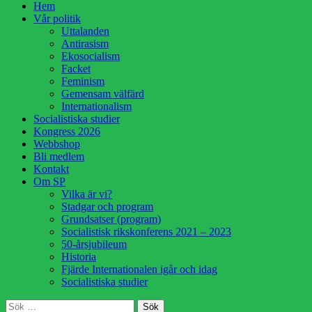
Hoppa
Hem
till
Vår politik
innehåll
Uttalanden
Antirasism
Ekosocialism
Facket
Feminism
Gemensam välfärd
Internationalism
Socialistiska studier
Kongress 2026
Webbshop
Bli medlem
Kontakt
Om SP
Vilka är vi?
Stadgar och program
Grundsatser (program)
Socialistisk rikskonferens 2021 – 2023
50-årsjubileum
Historia
Fjärde Internationalen igår och idag
Socialistiska studier
Sök
Sök