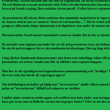
Protesterna i Syrien startade inte ens som en regimkritik. De första veckorna
Ali och Mubarak svarade med totalt våld. Polis och säkerhetsstyrkor beordrades
kravet på Assads avgång. Den arabiska vårens paroll –Folket kräver regimens
Att protesterna till största delen omfattar den sunnitiska majoriteten är inge
de senares stöd är mer av naturen ”man vet vad man har…”. Det är också tydligt
grupp av affärsmän, högre tjänstemän och dignitärer som under de senaste tio 
Däremot möter Assad massivt motstånd i resten av landet. Det är lite av histori
De metoder som regimen använder för att slå ned protesterna visar att slakte
för att slå ned ett uppror lett av det muslimska brödraskapet. Det tog lång ti
I dag skickar hundratals demonstranter sina foton och videoklipp vidare till
journalister att arbeta i landet inte blir så effektivt som regimen hoppats.
Men hur är det egentligen med oppositionens sammansättning och ”fredliga” k
det vore sant, hur borde då regeringen agera?
Om befolkningen nu kallar på hjälp mot ”terroristerna” skulle vilken sansad 
pekar ut ”terroristerna” tillhåll och saken är ur världen.
I stället sätter armén in stridsvagnar och artilleri mot hela städer som inrin
bara går fram som en Hulk för att den inte begriper bättre? Eller är det den 