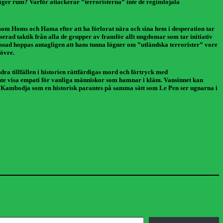
äger rum? Varför attackerar ”terroristerna” inte de regimlojala
r som Homs och Hama efter att ha förlorat nära och sina hem i desperation tar
serad taktik från alla de grupper av framför allt ungdomar som tar initiativ
 Assad hoppas antagligen att hans tunna lögner om ”utländska terrorister” vore
rövre.
dra tillfällen i historien rättfärdigas mord och förtryck med
te visa empati för vanliga människor som hamnar i kläm. Vansinnet kan
t i Kambodja som en historisk parantes på samma sätt som Le Pen ser ugnarna i