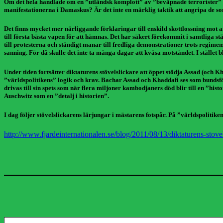
Om det hela handlade om en ”utländsk komplott” av ”beväpnade terrorister” v
manifestationerna i Damaskus? Är det inte en märklig taktik att angripa de s
Det finns mycket mer närliggande förklaringar till enskild skottlossning mot 
till första bästa vapen för att hämnas. Det har säkert förekommit i samtliga s
till protesterna och ständigt manar till fredliga demonstrationer trots regime
sanning. För då skulle det inte ta många dagar att kväsa motståndet. I stället 
Under tiden fortsätter diktaturens stövelslickare att öppet stödja Assad (och 
”världspolitikens” logik och krav. Bachar Assad och Khaddafi ses som bunds
drivas till sin spets som när flera miljoner kambodjaners död blir till en ”h
Auschwitz som en ”detalj i historien”.
I dag följer stövelslickarens lärjungar i mästarens fotspår. På ”världspolitiken
http://www.fjardeinternationalen.se/blog/2011/08/13/diktaturens-stovel
Skriv din e-post …