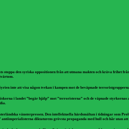
ckats stoppa den syriska oppositionen från att utmana makten och kräva frihet frå
–tvärtom.
Syrien inte att visa någon tvekan i kampen mot de beväpnade terroristgruppern
niskorna i landet ”begär hjälp” mot ”terroristerna” och de väpnade styrkornas a
dia.
ästerländska vänsterpressen. Den intellektuella härdsmältan i tidningar som Prol
 antiimperialisterna diktaturens grövsta propaganda med hull och hår utan att en