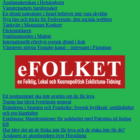
Änglamakerskan i Helsingborg
Vänsterpartiets familjepaket
En dömd palestinier i Israel behöver inte vara skyldig
Nya tips och tricks för Fediversum, den sociala webben
Tänkvärt i Magasinet Konkret
Flickmördaren
Sjukhusmorden i Malmö
Internationellt efterlyst svensk dömd i Irak
Vänsterns största Youtube-kanal – intressant i Flamman
Ett postnummer ska inte avgöra om du får leva
Trump har blivit fyrstjärnig general
Bränderna i Spanien och Frankrike: Svensk byråkrati, senfärdighet
och ren klantighet
Eskilstuna: Manifestationer för solidaritet med Palestina på lördag
8/8
Hur blev det att de friska inte får leva och de sjuka inte får dö?
Årsdagen av atombomben över Hiroshima