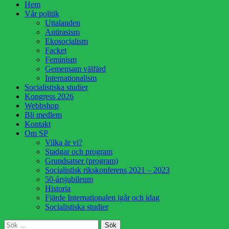
Hoppa
Hem
till
Vår politik
innehåll
Uttalanden
Antirasism
Ekosocialism
Facket
Feminism
Gemensam välfärd
Internationalism
Socialistiska studier
Kongress 2026
Webbshop
Bli medlem
Kontakt
Om SP
Vilka är vi?
Stadgar och program
Grundsatser (program)
Socialistisk rikskonferens 2021 – 2023
50-årsjubileum
Historia
Fjärde Internationalen igår och idag
Socialistiska studier
Sök
Sök