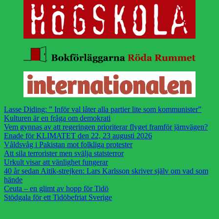
Lasse Diding: ” Inför val låter alla partier lite som kommunister”
Kulturen är en fråga om demokrati
Vem gynnas av att regeringen prioriterar flyget framför järnvägen?
Enade för KLIMATET den 22, 23 augusti 2026
Våldsvåg i Pakistan mot folkliga protester
Att sila terrorister men svälja statsterror
Urkult visar att vänlighet fungerar
40 år sedan Aitik-strejken: Lars Karlsson skriver själv om vad som
hände
Ceuta – en glimt av hopp för Tidö
Stödgala för ett Tidöbefriat Sverige