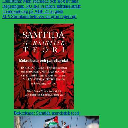
Eskilstuna: Man sparkade och slog kvinna
Regeringen: NU ska vi införa hårdare straff
Demokratidag på ABF 21 augusti
MP: Sörmland behöver en grön regering!
Bokrelease: Samtida marxistisk teori