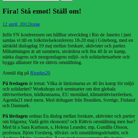
efter:
Publicerad
Författare
12 april, 2012
Jorge
den
Inför FN konferensen om hållbar utveckling i Rio de Janeiro i juni
samlas vi till en folkrörelsekonferens 18-20 maj i Göteborg, med en
särskild dialogdag 19 maj mellan forskare, aktivister och partier.
Målsättningen är att summera, utvärdera och fira 40 år av kamp,
stärka dagens och morgondagens miljö- och solidaritetsarbete och
bygga allianser för en rättvis omställning.
Anmäl dig på
Rioplus20
På fredagen
är temat: Vilka är lärdomarna av 40 års kamp för miljö
och solidaritet? Workshops och seminarier om den globala
rättviserörelsen, trädkramarna, EU motstånd, klimaträttviserörelsen,
Agenda21 med mera. Med deltagare från Brasilien, Sverige, Finland
och Danmark.
På lördagen
ordnas En dialog mellan forskare, aktivister och partier
om frågorna; Vadå grön ekonomi? och Rättvis omställning men hur?
Med bl a Sara Karlsson, s, Helena Leander, mp, Gunillla Olsson,
professor, Björn Forsberg, tillväxt- och omställningsdebattör, och