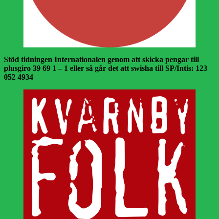
Stöd tidningen Internationalen genom att skicka pengar till
plusgiro 39 69 1 – 1 eller så går det att swisha till SP/Intis: 123
052 4934