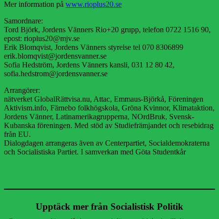
Mer information på
www.rioplus20.se
Samordnare:
Tord Björk, Jordens Vänners Rio+20 grupp, telefon 0722 1516 90,
epost: rioplus20@mjv.se
Erik Blomqvist, Jordens Vänners styrelse tel 070 8306899
erik.blomqvist@jordensvanner.se
Sofia Hedström, Jordens Vänners kansli, 031 12 80 42,
sofia.hedstrom@jordensvanner.se
Arrangörer:
nätverket GlobalRättvisa.nu, Attac, Emmaus-Björkå, Föreningen
Aktivism.info, Färnebo folkhögskola, Gröna Kvinnor, Klimataktion,
Jordens Vänner, Latinamerikagrupperna, NOrdBruk, Svensk-
Kubanska föreningen. Med stöd av Studiefrämjandet och resebidrag
från EU.
Dialogdagen arrangeras även av Centerpartiet, Socialdemokraterna
och Socialistiska Partiet. I samverkan med Göta Studentkår
Upptäck mer från Socialistisk Politik