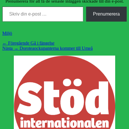
Prenumerera för att få de senaste inläggen skickade till din e-post.
Skriv din e-post …
Prenumerera
Kategorier
Miljö
Inläggsnavigering
Föregående
← Föregående
Gå i fängelse
Nästa
inlägg:
Nästa →
Doroteaockupanterna kommer till Umeå
inlägg: