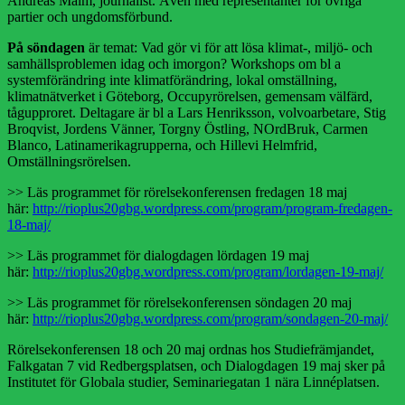
Andreas Malm, journalist. Även med representanter för övriga
partier och ungdomsförbund.
På söndagen
är temat: Vad gör vi för att lösa klimat-, miljö- och
samhällsproblemen idag och imorgon? Workshops om bl a
systemförändring inte klimatförändring, lokal omställning,
klimatnätverket i Göteborg, Occupyrörelsen, gemensam välfärd,
tågupproret. Deltagare är bl a Lars Henriksson, volvoarbetare, Stig
Broqvist, Jordens Vänner, Torgny Östling, NOrdBruk, Carmen
Blanco, Latinamerikagrupperna, och Hillevi Helmfrid,
Omställningsrörelsen.
>> Läs programmet för rörelsekonferensen fredagen 18 maj
här:
http://rioplus20gbg.wordpress.com/program/program-fredagen-
18-maj/
>> Läs programmet för dialogdagen lördagen 19 maj
här:
http://rioplus20gbg.wordpress.com/program/lordagen-19-maj/
>> Läs programmet för rörelsekonferensen söndagen 20 maj
här:
http://rioplus20gbg.wordpress.com/program/sondagen-20-maj/
Rörelsekonferensen 18 och 20 maj ordnas hos Studiefrämjandet,
Falkgatan 7 vid Redbergsplatsen, och Dialogdagen 19 maj sker på
Institutet för Globala studier, Seminariegatan 1 nära Linnéplatsen.