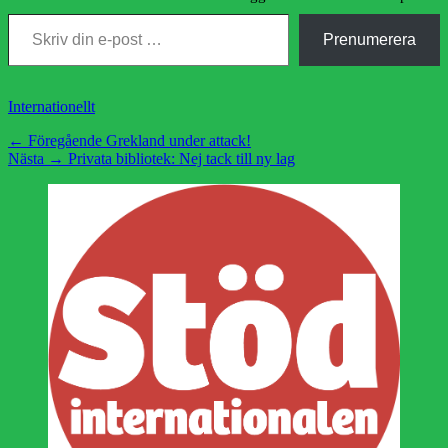
Skriv din e-post …
Prenumerera
Kategorier
Internationellt
Inläggsnavigering
Föregående
← Föregående
Grekland under attack!
Nästa
inlägg:
Nästa →
Privata bibliotek: Nej tack till ny lag
inlägg: