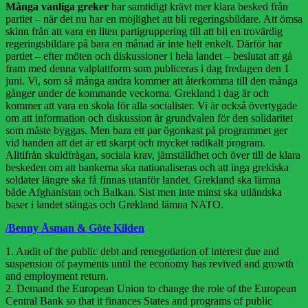
Många vanliga greker
har samtidigt krävt mer klara besked från
partiet – när det nu har en möjlighet att bli regeringsbildare. Att ömsa
skinn från att vara en liten partigruppering till att bli en trovärdig
regeringsbildare på bara en månad är inte helt enkelt. Därför har
partiet – efter möten och diskussioner i hela landet – beslutat att gå
fram med denna valplattform som publiceras i dag fredagen den 1
juni. Vi, som så många andra kommer att återkomma till den många
gånger under de kommande veckorna. Grekland i dag är och
kommer att vara en skola för alla socialister. Vi är också övertygade
om att information och diskussion är grundvalen för den solidaritet
som måste byggas. Men bara ett par ögonkast på programmet ger
vid handen att det är ett skarpt och mycket radikalt program.
Alltifrån skuldfrågan, sociala krav, jämställdhet och över till de klara
beskeden om att bankerna ska nationaliseras och att inga grekiska
soldater längre ska få finnas utanför landet. Grekland ska lämna
både Afghanistan och Balkan. Sist men inte minst ska utländska
baser i landet stängas och Grekland lämna NATO.
/Benny Åsman & Göte Kilden
1. Audit of the public debt and renegotiation of interest due and
suspension of payments until the economy has revived and growth
and employment return.
2. Demand the European Union to change the role of the European
Central Bank so that it finances States and programs of public