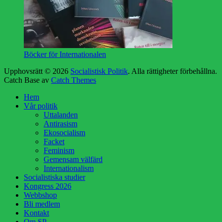
Böcker för Internationalen
Upphovsrätt © 2026
Socialistisk Politik
. Alla rättigheter förbehållna.
Catch Base av
Catch Themes
Rulla
Hem
upp
Vår politik
Uttalanden
Antirasism
Ekosocialism
Facket
Feminism
Gemensam välfärd
Internationalism
Socialistiska studier
Kongress 2026
Webbshop
Bli medlem
Kontakt
Om SP