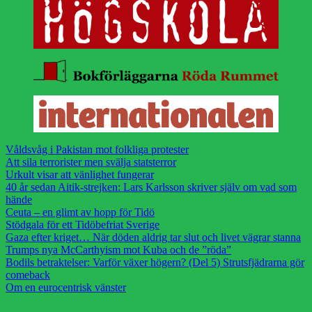
Våldsvåg i Pakistan mot folkliga protester
Att sila terrorister men svälja statsterror
Urkult visar att vänlighet fungerar
40 år sedan Aitik-strejken: Lars Karlsson skriver själv om vad som
hände
Ceuta – en glimt av hopp för Tidö
Stödgala för ett Tidöbefriat Sverige
Gaza efter kriget… När döden aldrig tar slut och livet vägrar stanna
Trumps nya McCarthyism mot Kuba och de ”röda”
Bodils betraktelser: Varför växer högern? (Del 5) Strutsfjädrarna gör
comeback
Om en eurocentrisk vänster