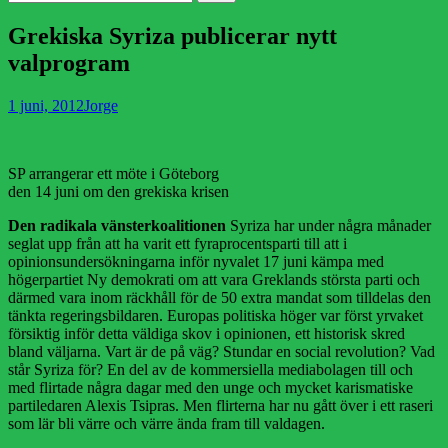
efter:
Grekiska Syriza publicerar nytt
valprogram
Publicerad
Författare
1 juni, 2012
Jorge
den
SP arrangerar ett möte i Göteborg
den 14 juni om den grekiska krisen
Den radikala vänsterkoalitionen
Syriza har under några månader
seglat upp från att ha varit ett fyraprocentsparti till att i
opinionsundersökningarna inför nyvalet 17 juni kämpa med
högerpartiet Ny demokrati om att vara Greklands största parti och
därmed vara inom räckhåll för de 50 extra mandat som tilldelas den
tänkta regeringsbildaren. Europas politiska höger var först yrvaket
försiktig inför detta väldiga skov i opinionen, ett historisk skred
bland väljarna. Vart är de på väg? Stundar en social revolution? Vad
står Syriza för? En del av de kommersiella mediabolagen till och
med flirtade några dagar med den unge och mycket karismatiske
partiledaren Alexis Tsipras. Men flirterna har nu gått över i ett raseri
som lär bli värre och värre ända fram till valdagen.