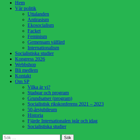
Hoppa
Hem
till
Vår politik
innehåll
Uttalanden
Antirasism
Ekosocialism
Facket
Feminism
Gemensam välfärd
Internationalism
Socialistiska studier
Kongress 2026
Webbshop
Bli medlem
Kontakt
Om SP
Vilka är vi?
Stadgar och program
Grundsatser (program)
Socialistisk rikskonferens 2021 – 2023
50-årsjubileum
Historia
Fjärde Internationalen igår och idag
Socialistiska studier
Sök
Sök