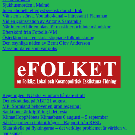
Sjukhusmorden i Malmö
Internationellt efterlyst svensk dömd i Irak
Vänsterns största Youtube-kanal – intressant i Flamman
Vid en gränsstation av Antonis Samarakis
När internet blir en plats för maskiner och inte människor
Efterskörd från Fotbolls-VM
Österfärnebo – en skola stoppade folkminskning
Den osynliga nåden av Bernt Olov Andersson
Massmördaren som var polis
Regeringen: NU ska vi införa hårdare straff
Demokratidag på ABF 21 augusti
MP: Sörmland behöver en grön regering!
Sanktioner är krigföring i det tysta
KlimatHoppMötets Klimatbuss 6 augusti – 5 september
Så står partierna i hbtqi-frågor – Rapport från RFSL
Sluta skylla på flyktingarna – det verkliga problemet är världen vi
har skapat