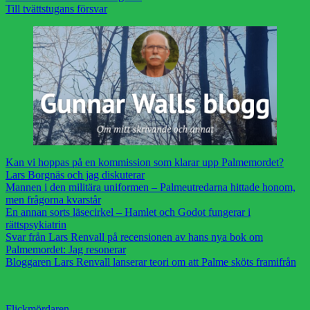
Till tvättstugans försvar
Kan vi hoppas på en kommission som klarar upp Palmemordet?
Lars Borgnäs och jag diskuterar
Mannen i den militära uniformen – Palmeutredarna hittade honom,
men frågorna kvarstår
En annan sorts läsecirkel – Hamlet och Godot fungerar i
rättspsykiatrin
Svar från Lars Renvall på recensionen av hans nya bok om
Palmemordet: Jag resonerar
Bloggaren Lars Renvall lanserar teori om att Palme sköts framifrån
Flickmördaren