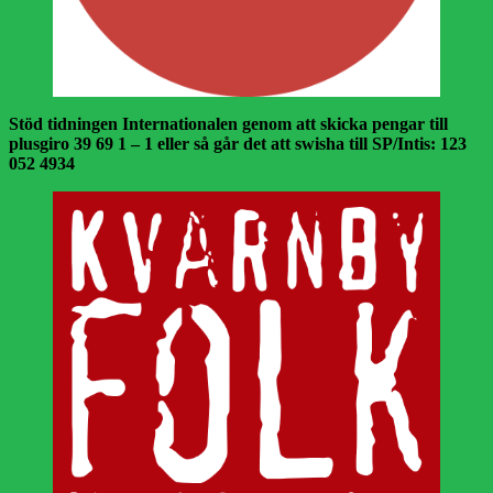
Stöd tidningen Internationalen genom att skicka pengar till
plusgiro 39 69 1 – 1 eller så går det att swisha till SP/Intis: 123
052 4934