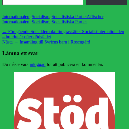
Kategorier
Etiketter
Internationalen
,
Socialism
,
Socialistiska Partiet
Affischer
,
Internationalen
,
Socialism
,
Socialistiska Partiet
Inläggsnavigering
Föregående
← Föregående
Socialdemokratin gravsätter Socialistinternationalen
inlägg:
– hundra år efter dödsfallet
Nästa
Nästa →
Insamling till Syriens barn i Rosengård
inlägg:
Lämna ett svar
Du måste vara
inloggad
för att publicera en kommentar.