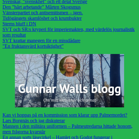
Svenskar, ”svenskhet” och ett delat Sverige
Den ”hårt arbetande” Mårten Skogsmus
Vänsterpartiet och antisemitismen – igen.
Tidögängets skamlöshet och krumbukter
Sterns bluff i DN
SVT och SR:s kryperi för imperiemakten, med värdelös journalistik
som resultat
SVT krattar manegen för en missdådare
”En fruktansvärd kortsiktighet”
Kan vi hoppas på en kommission som klarar upp Palmemordet?
Lars Borgnäs och jag diskuterar
Mannen i den militära uniformen – Palmeutredarna hittade honom,
men frågorna kvarstår
En annan sorts läsecirkel – Hamlet och Godot fungerar i