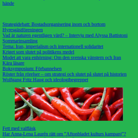
hände
Strategidebatt: Bostadsorganisering inom och bortom
Hyresgästföreningen
Vad är naturen egentligen värd? – Intervju med Alyssa Battistoni
Sommarinsamling
Tema: Iran, imperialism och internationell solidaritet
Kriget som slutet på politikens medel
Modet att vara enhörning: Om den svenska vänstern och Iran
Kära läsare
Boksymposium: Förbannelsen
Röster från rörelser – om strategi och slutet på slutet på historien
Wolfgang Fritz Haug och ideologibegreppet
Fett med valfläsk
Har Anna-Lena Laurén rätt om ”Aftonbladet kulturs kampanj”?