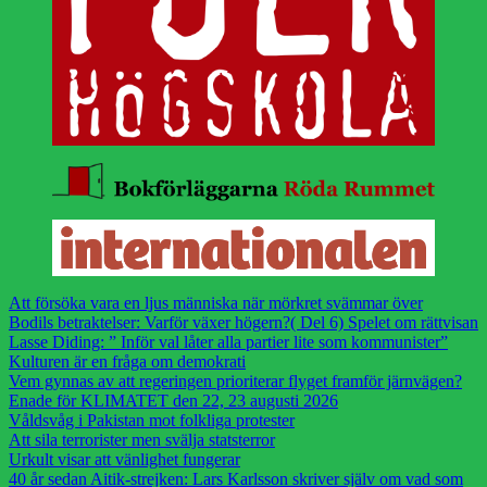
Att försöka vara en ljus människa när mörkret svämmar över
Bodils betraktelser: Varför växer högern?( Del 6) Spelet om rättvisan
Lasse Diding: ” Inför val låter alla partier lite som kommunister”
Kulturen är en fråga om demokrati
Vem gynnas av att regeringen prioriterar flyget framför järnvägen?
Enade för KLIMATET den 22, 23 augusti 2026
Våldsvåg i Pakistan mot folkliga protester
Att sila terrorister men svälja statsterror
Urkult visar att vänlighet fungerar
40 år sedan Aitik-strejken: Lars Karlsson skriver själv om vad som