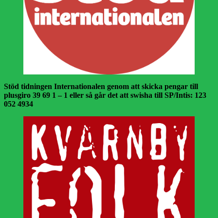
Stöd tidningen Internationalen genom att skicka pengar till
plusgiro 39 69 1 – 1 eller så går det att swisha till SP/Intis: 123
052 4934