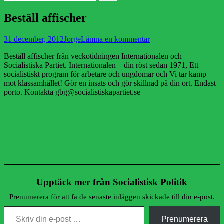
efter:
Beställ affischer
Publicerad
Författare
31 december, 2012
Jorge
Lämna en kommentar
den
Beställ affischer från veckotidningen Internationalen och
Socialistiska Partiet. Internationalen – din röst sedan 1971, Ett
socialistiskt program för arbetare och ungdomar och Vi tar kamp
mot klassamhället! Gör en insats och gör skillnad på din ort. Endast
porto. Kontakta gbg@socialistiskapartiet.se
Upptäck mer från Socialistisk Politik
Prenumerera för att få de senaste inläggen skickade till din e-post.
Skriv din e-post …
Prenumerera