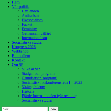
Hoppa
Hem
till
Vår politik
innehåll
Uttalanden
Antirasism
Ekosocialism
Facket
Feminism
Gemensam välfärd
Internationalism
Socialistiska studier
Kongress 2026
Webbshop
Bli medlem
Kontakt
Om SP
Vilka är vi?
Stadgar och program
Grundsatser (program)
Socialistisk rikskonferens 2021 – 2023
50-årsjubileum
Historia
Fjärde Internationalen igår och idag
Socialistiska studier
Sök
Sök