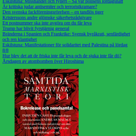
Eskilstuna: Misshandel och fylleri – Så var polisens lördagsnatt
Är kritiska judar antisemiter och terroristkramare?
Den svenska fackföreningsrörelsen – en tandlös tiger
Kristerssons andre glömske säkerhetsrådgivare
Ett postnummer ska inte avgöra om du får leva
Trump har blivit fyrstjärnig general
Bränderna i Spanien och Frankrike: Svensk byråkrati, senfärdighet
och ren klantighet
Eskilstuna: Manifestationer för solidaritet med Palestina på lördag
8/8
Hur blev det att de friska inte får leva och de sjuka inte får dö?
Årsdagen av atombomben över Hiroshima