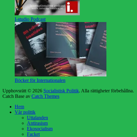
I-studio Podcast
Böcker för Internationalen
Upphovsrätt © 2026
Socialistisk Politik
. Alla rättigheter förbehållna.
Catch Base av
Catch Themes
Rulla
Hem
upp
Vår politik
Uttalanden
Antirasism
Ekosocialism
Facket