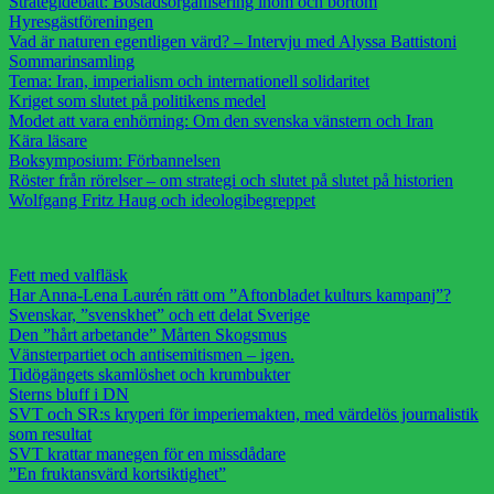
Strategidebatt: Bostadsorganisering inom och bortom
Hyresgästföreningen
Vad är naturen egentligen värd? – Intervju med Alyssa Battistoni
Sommarinsamling
Tema: Iran, imperialism och internationell solidaritet
Kriget som slutet på politikens medel
Modet att vara enhörning: Om den svenska vänstern och Iran
Kära läsare
Boksymposium: Förbannelsen
Röster från rörelser – om strategi och slutet på slutet på historien
Wolfgang Fritz Haug och ideologibegreppet
Fett med valfläsk
Har Anna-Lena Laurén rätt om ”Aftonbladet kulturs kampanj”?
Svenskar, ”svenskhet” och ett delat Sverige
Den ”hårt arbetande” Mårten Skogsmus
Vänsterpartiet och antisemitismen – igen.
Tidögängets skamlöshet och krumbukter
Sterns bluff i DN
SVT och SR:s kryperi för imperiemakten, med värdelös journalistik
som resultat
SVT krattar manegen för en missdådare
”En fruktansvärd kortsiktighet”