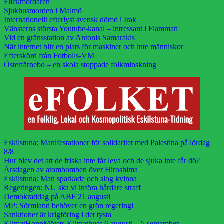
Flickmördaren
Sjukhusmorden i Malmö
Internationellt efterlyst svensk dömd i Irak
Vänsterns största Youtube-kanal – intressant i Flamman
Vid en gränsstation av Antonis Samarakis
När internet blir en plats för maskiner och inte människor
Efterskörd från Fotbolls-VM
Österfärnebo – en skola stoppade folkminskning
Eskilstuna: Manifestationer för solidaritet med Palestina på lördag
8/8
Hur blev det att de friska inte får leva och de sjuka inte får dö?
Årsdagen av atombomben över Hiroshima
Eskilstuna: Man sparkade och slog kvinna
Regeringen: NU ska vi införa hårdare straff
Demokratidag på ABF 21 augusti
MP: Sörmland behöver en grön regering!
Sanktioner är krigföring i det tysta
KlimatHoppMötets Klimatbuss 6 augusti – 5 september