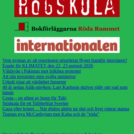
Vem gynnas av att regeringen prioriterar flyget framför järnvägen?
Enade för KLIMATET den 22, 23 augusti 2026
Våldsvåg i Pakistan mot folkliga protester
Att sila terrorister men svälja statsterror
Urkult visar att vänlighet fungerar
40 år sedan Aitik-strejken: Lars Karlsson skriver själv om vad som
hände
Ceuta – en glimt av hopp för Tidö
Stödgala för ett Tidöbefriat Sverige
Gaza efter kriget… När döden aldrig tar slut och livet vägrar stanna
Trumps nya McCarthyism mot Kuba och de ”röda”