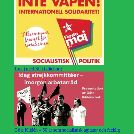
1 maj med SP i Göteborg
Göte Kildén – 50 år som socialistisk agitator och facklig