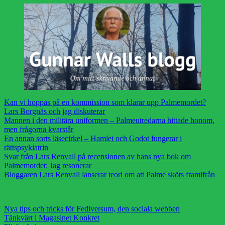
Kan vi hoppas på en kommission som klarar upp Palmemordet?
Lars Borgnäs och jag diskuterar
Mannen i den militära uniformen – Palmeutredarna hittade honom,
men frågorna kvarstår
En annan sorts läsecirkel – Hamlet och Godot fungerar i
rättspsykiatrin
Svar från Lars Renvall på recensionen av hans nya bok om
Palmemordet: Jag resonerar
Bloggaren Lars Renvall lanserar teori om att Palme sköts framifrån
Nya tips och tricks för Fediversum, den sociala webben
Tänkvärt i Magasinet Konkret