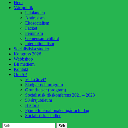
Hoppa
Hem
till
Vår politik
innehåll
Uttalanden
Antirasism
Ekosocialism
Facket
Feminism
Gemensam välfärd
Internationalism
Socialistiska studier
Kongress 2026
Webbshop
Bli medlem
Kontakt
Om SP
Vilka är vi?
Stadgar och program
Grundsatser (program)
Socialistisk rikskonferens 2021 – 2023
50-årsjubileum
Historia
Fjärde Internationalen igår och idag
Socialistiska studier
Sök
Sök