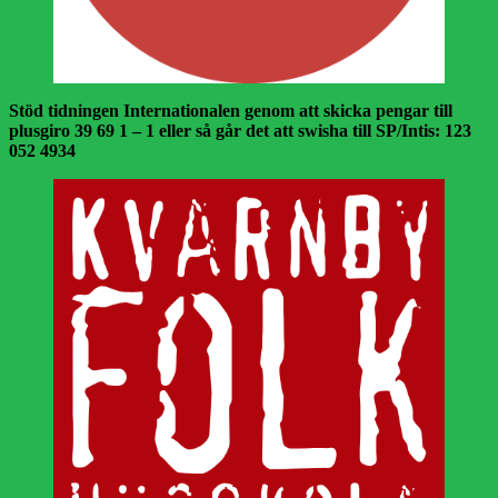
Stöd tidningen Internationalen genom att skicka pengar till
plusgiro 39 69 1 – 1 eller så går det att swisha till SP/Intis: 123
052 4934