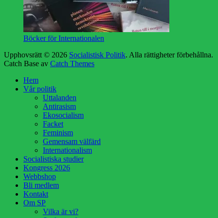
Böcker för Internationalen
Upphovsrätt © 2026
Socialistisk Politik
. Alla rättigheter förbehållna.
Catch Base av
Catch Themes
Rulla
Hem
upp
Vår politik
Uttalanden
Antirasism
Ekosocialism
Facket
Feminism
Gemensam välfärd
Internationalism
Socialistiska studier
Kongress 2026
Webbshop
Bli medlem
Kontakt
Om SP
Vilka är vi?