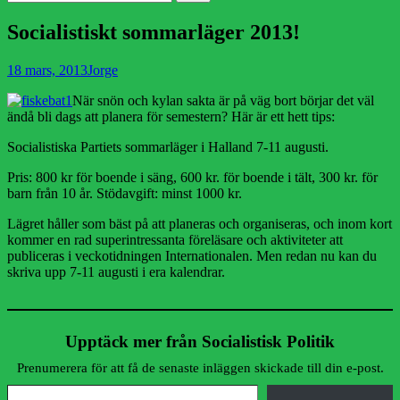
efter:
Socialistiskt sommarläger 2013!
Publicerad
Författare
18 mars, 2013
Jorge
den
När snön och kylan sakta är på väg bort börjar det väl
ändå bli dags att planera för semestern? Här är ett hett tips:
Socialistiska Partiets sommarläger i Halland 7-11 augusti.
Pris: 800 kr för boende i säng, 600 kr. för boende i tält, 300 kr. för
barn från 10 år. Stödavgift: minst 1000 kr.
Lägret håller som bäst på att planeras och organiseras, och inom kort
kommer en rad superintressanta föreläsare och aktiviteter att
publiceras i veckotidningen Internationalen. Men redan nu kan du
skriva upp 7-11 augusti i era kalendrar.
Upptäck mer från Socialistisk Politik
Prenumerera för att få de senaste inläggen skickade till din e-post.
Skriv din e-post …