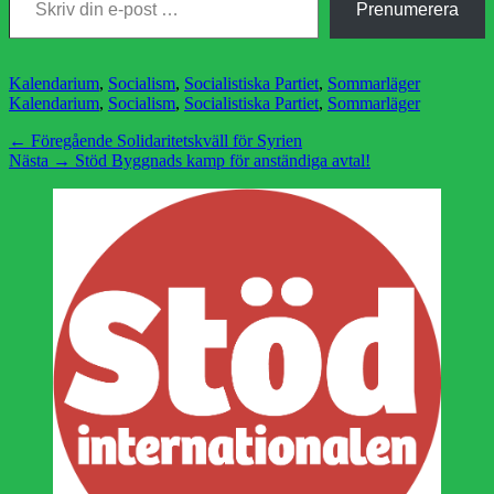
Prenumerera
Kategorier
Etiketter
Kalendarium
,
Socialism
,
Socialistiska Partiet
,
Sommarläger
Kalendarium
,
Socialism
,
Socialistiska Partiet
,
Sommarläger
Inläggsnavigering
Föregående
← Föregående
Solidaritetskväll för Syrien
Nästa
inlägg:
Nästa →
Stöd Byggnads kamp för anständiga avtal!
inlägg: