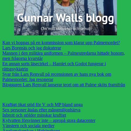
Kan vi hoppas på en kommission som klarar upp Palmemordet?
Lars Borgnäs och jag diskuterar
Mannen i den militära uniformen – Palmeutredarna hittade honom,
men frågorna kvarstår
En annan sorts läsecirkel – Hamlet och Godot fungerar i
rättspsykiatrin
Svar från Lars Renvall på recensionen av hans nya bok om
Palmemordet: Jag resonerar
Bloggaren Lars Renvall lanserar teori om att Palme sköts framifrån
Kraftigt ökat stöd för V och MP bland unga
Sex personer åtalas efter mångmiljonhärva
Inbrott och stölder minskar kraftigt
Kylvatten försvinner inte – apropå stora datacenter
Vänstern och sociala medier
Änglamakerskan i Helsingborg