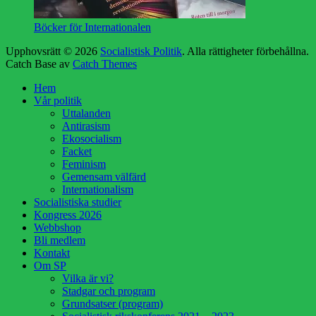
Böcker för Internationalen
Upphovsrätt © 2026
Socialistisk Politik
. Alla rättigheter förbehållna.
Catch Base av
Catch Themes
Rulla
Hem
upp
Vår politik
Uttalanden
Antirasism
Ekosocialism
Facket
Feminism
Gemensam välfärd
Internationalism
Socialistiska studier
Kongress 2026
Webbshop
Bli medlem
Kontakt
Om SP
Vilka är vi?
Stadgar och program
Grundsatser (program)