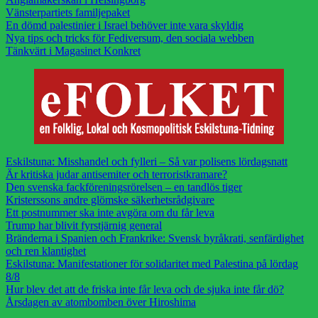
Vänsterpartiets familjepaket
En dömd palestinier i Israel behöver inte vara skyldig
Nya tips och tricks för Fediversum, den sociala webben
Tänkvärt i Magasinet Konkret
Eskilstuna: Misshandel och fylleri – Så var polisens lördagsnatt
Är kritiska judar antisemiter och terroristkramare?
Den svenska fackföreningsrörelsen – en tandlös tiger
Kristerssons andre glömske säkerhetsrådgivare
Ett postnummer ska inte avgöra om du får leva
Trump har blivit fyrstjärnig general
Bränderna i Spanien och Frankrike: Svensk byråkrati, senfärdighet
och ren klantighet
Eskilstuna: Manifestationer för solidaritet med Palestina på lördag
8/8
Hur blev det att de friska inte får leva och de sjuka inte får dö?
Årsdagen av atombomben över Hiroshima