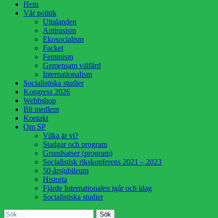
Hoppa
Hem
till
Vår politik
innehåll
Uttalanden
Antirasism
Ekosocialism
Facket
Feminism
Gemensam välfärd
Internationalism
Socialistiska studier
Kongress 2026
Webbshop
Bli medlem
Kontakt
Om SP
Vilka är vi?
Stadgar och program
Grundsatser (program)
Socialistisk rikskonferens 2021 – 2023
50-årsjubileum
Historia
Fjärde Internationalen igår och idag
Socialistiska studier
Sök
Sök