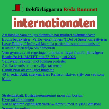
Att försöka vara en ljus människa när mörkret svämmar över
Bodils betraktelser: Varför växer högern?( Del 6) Spelet om rättvisan
Lasse Diding: ” Inför val låter alla partier lite som kommunister”
Kulturen är en fråga om demokrati
Vem gynnas av att regeringen prioriterar flyget framför järnvägen?
Enade för KLIMATET den 22, 23 augusti 2026
Våldsvåg i Pakistan mot folkliga protester
Att sila terrorister men svälja statsterror
Urkult visar att vänlighet fungerar
40 år sedan Aitik-strejken: Lars Karlsson skriver själv om vad som
hände
Strategidebatt: Bostadsorganisering inom och bortom
Hyresgästföreningen
Vad är naturen egentligen värd? – Intervju med Alyssa Battistoni
Sommarinsamling