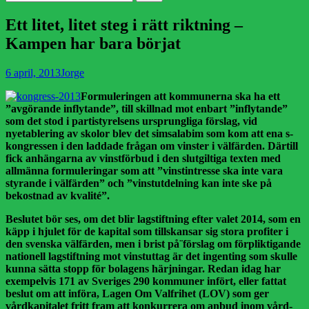
efter:
Ett litet, litet steg i rätt riktning –
Kampen har bara börjat
Publicerad
Författare
6 april, 2013
Jorge
den
Formuleringen att kommunerna ska ha ett
”avgörande inflytande”, till skillnad mot enbart ”inflytande”
som det stod i partistyrelsens ursprungliga förslag, vid
nyetablering av skolor blev det simsalabim som kom att ena s-
kongressen i den laddade frågan om vinster i välfärden. Därtill
fick anhängarna av vinstförbud i den slutgiltiga texten med
allmänna formuleringar som att ”vinstintresse ska inte vara
styrande i välfärden” och ”vinstutdelning kan inte ske på
bekostnad av kvalité”.
Beslutet bör ses, om det blir lagstiftning efter valet 2014, som en
käpp i hjulet för de kapital som tillskansar sig stora profiter i
den svenska välfärden, men i brist på¨förslag om förpliktigande
nationell lagstiftning mot vinstuttag är det ingenting som skulle
kunna sätta stopp för bolagens härjningar. Redan idag har
exempelvis 171 av Sveriges 290 kommuner infört, eller fattat
beslut om att införa, Lagen Om Valfrihet (LOV) som ger
vårdkapitalet fritt fram att konkurrera om anbud inom vård-