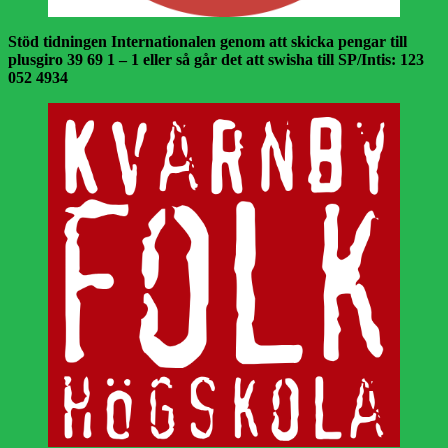
Stöd tidningen Internationalen genom att skicka pengar till
plusgiro 39 69 1 – 1 eller så går det att swisha till SP/Intis: 123
052 4934