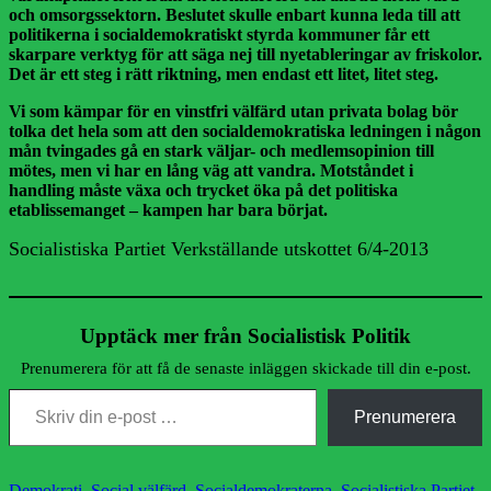
och omsorgssektorn. Beslutet skulle enbart kunna leda till att
politikerna i socialdemokratiskt styrda kommuner får ett
skarpare verktyg för att säga nej till nyetableringar av friskolor.
Det är ett steg i rätt riktning, men endast ett litet, litet steg.
Vi som kämpar för en vinstfri välfärd utan privata bolag bör
tolka det hela som att den socialdemokratiska ledningen i någon
mån tvingades gå en stark väljar- och medlemsopinion till
mötes, men vi har en lång väg att vandra. Motståndet i
handling måste växa och trycket öka på det politiska
etablissemanget – kampen har bara börjat.
Socialistiska Partiet Verkställande utskottet 6/4-2013
Upptäck mer från Socialistisk Politik
Prenumerera för att få de senaste inläggen skickade till din e-post.
Skriv din e-post …
Prenumerera
Kategorier
Demokrati
,
Social välfärd
,
Socialdemokraterna
,
Socialistiska Partiet
,