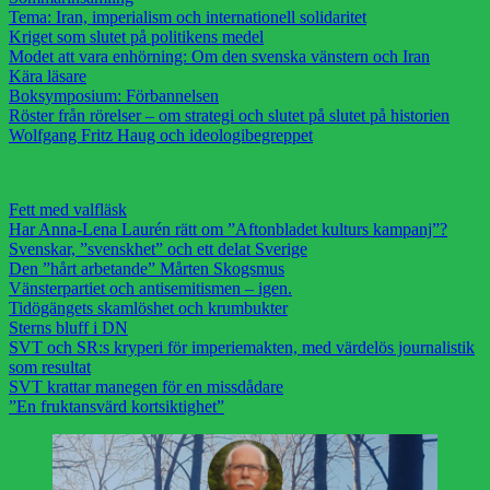
Tema: Iran, imperialism och internationell solidaritet
Kriget som slutet på politikens medel
Modet att vara enhörning: Om den svenska vänstern och Iran
Kära läsare
Boksymposium: Förbannelsen
Röster från rörelser – om strategi och slutet på slutet på historien
Wolfgang Fritz Haug och ideologibegreppet
Fett med valfläsk
Har Anna-Lena Laurén rätt om ”Aftonbladet kulturs kampanj”?
Svenskar, ”svenskhet” och ett delat Sverige
Den ”hårt arbetande” Mårten Skogsmus
Vänsterpartiet och antisemitismen – igen.
Tidögängets skamlöshet och krumbukter
Sterns bluff i DN
SVT och SR:s kryperi för imperiemakten, med värdelös journalistik
som resultat
SVT krattar manegen för en missdådare
”En fruktansvärd kortsiktighet”