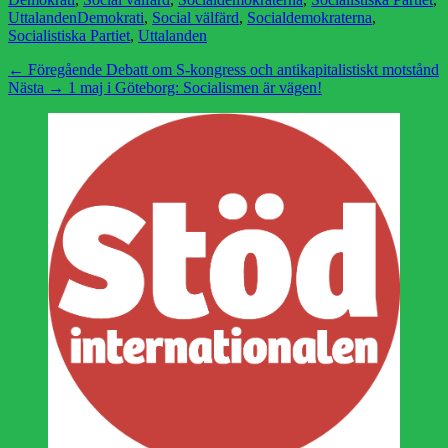
Etiketter
Uttalanden
Demokrati
,
Social välfärd
,
Socialdemokraterna
,
Socialistiska Partiet
,
Uttalanden
Inläggsnavigering
Föregående
← Föregående
Debatt om S-kongress och antikapitalistiskt motstånd
Nästa
inlägg:
Nästa →
1 maj i Göteborg: Socialismen är vägen!
inlägg: