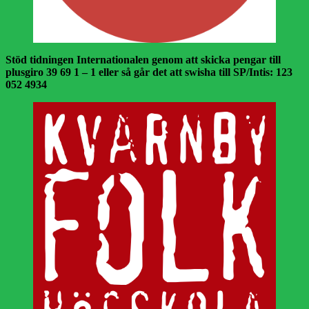
Stöd tidningen Internationalen genom att skicka pengar till
plusgiro 39 69 1 – 1 eller så går det att swisha till SP/Intis: 123
052 4934