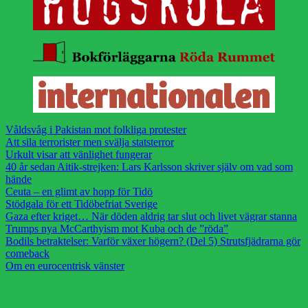
Våldsvåg i Pakistan mot folkliga protester
Att sila terrorister men svälja statsterror
Urkult visar att vänlighet fungerar
40 år sedan Aitik-strejken: Lars Karlsson skriver själv om vad som
hände
Ceuta – en glimt av hopp för Tidö
Stödgala för ett Tidöbefriat Sverige
Gaza efter kriget… När döden aldrig tar slut och livet vägrar stanna
Trumps nya McCarthyism mot Kuba och de ”röda”
Bodils betraktelser: Varför växer högern? (Del 5) Strutsfjädrarna gör
comeback
Om en eurocentrisk vänster