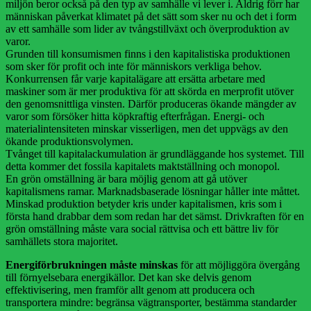
miljön beror också på den typ av samhälle vi lever i. Aldrig förr har
människan påverkat klimatet på det sätt som sker nu och det i form
av ett samhälle som lider av tvångstillväxt och överproduktion av
varor.
Grunden till konsumismen finns i den kapitalistiska produktionen
som sker för profit och inte för människors verkliga behov.
Konkurrensen får varje kapitalägare att ersätta arbetare med
maskiner som är mer produktiva för att skörda en merprofit utöver
den genomsnittliga vinsten. Därför produceras ökande mängder av
varor som försöker hitta köpkraftig efterfrågan. Energi- och
materialintensiteten minskar visserligen, men det uppvägs av den
ökande produktionsvolymen.
Tvånget till kapitalackumulation är grundläggande hos systemet. Till
detta kommer det fossila kapitalets maktställning och monopol.
En grön omställning är bara möjlig genom att gå utöver
kapitalismens ramar. Marknadsbaserade lösningar håller inte måttet.
Minskad produktion betyder kris under kapitalismen, kris som i
första hand drabbar dem som redan har det sämst. Drivkraften för en
grön omställning måste vara social rättvisa och ett bättre liv för
samhällets stora majoritet.
Energiförbrukningen måste minskas
för att möjliggöra övergång
till förnyelsebara energikällor. Det kan ske delvis genom
effektivisering, men framför allt genom att producera och
transportera mindre: begränsa vägtransporter, bestämma standarder