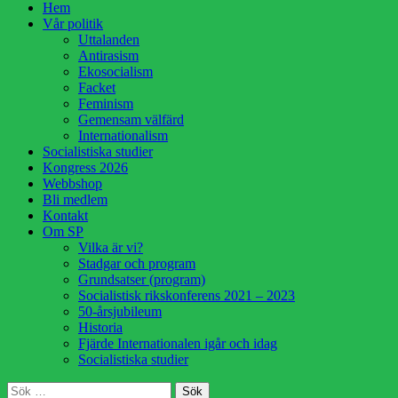
Hoppa
Hem
till
Vår politik
innehåll
Uttalanden
Antirasism
Ekosocialism
Facket
Feminism
Gemensam välfärd
Internationalism
Socialistiska studier
Kongress 2026
Webbshop
Bli medlem
Kontakt
Om SP
Vilka är vi?
Stadgar och program
Grundsatser (program)
Socialistisk rikskonferens 2021 – 2023
50-årsjubileum
Historia
Fjärde Internationalen igår och idag
Socialistiska studier
Sök
Sök