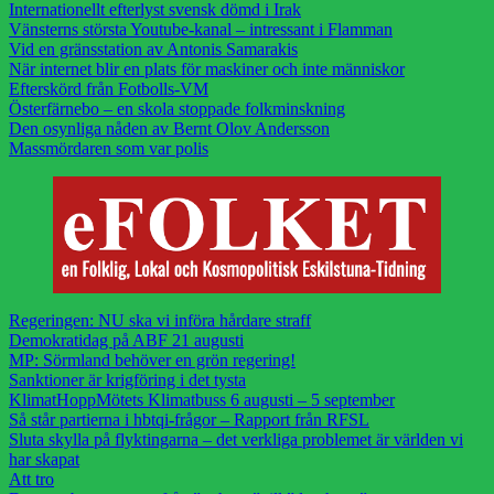
Internationellt efterlyst svensk dömd i Irak
Vänsterns största Youtube-kanal – intressant i Flamman
Vid en gränsstation av Antonis Samarakis
När internet blir en plats för maskiner och inte människor
Efterskörd från Fotbolls-VM
Österfärnebo – en skola stoppade folkminskning
Den osynliga nåden av Bernt Olov Andersson
Massmördaren som var polis
Regeringen: NU ska vi införa hårdare straff
Demokratidag på ABF 21 augusti
MP: Sörmland behöver en grön regering!
Sanktioner är krigföring i det tysta
KlimatHoppMötets Klimatbuss 6 augusti – 5 september
Så står partierna i hbtqi-frågor – Rapport från RFSL
Sluta skylla på flyktingarna – det verkliga problemet är världen vi
har skapat
Att tro