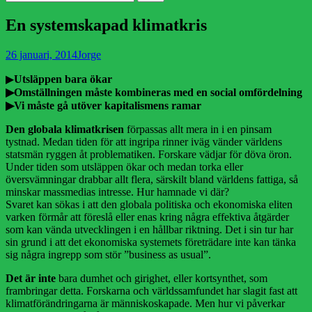
efter:
En systemskapad klimatkris
Publicerad
Författare
26 januari, 2014
Jorge
den
▶
Utsläppen bara ökar
▶Omställningen måste kombineras med en social omfördelning
▶Vi måste gå utöver kapitalismens ramar
Den globala klimatkrisen
förpassas allt mera in i en pinsam
tystnad. Medan tiden för att ingripa rinner iväg vänder världens
statsmän ryggen åt problematiken. Forskare vädjar för döva öron.
Under tiden som utsläppen ökar och medan torka eller
översvämningar drabbar allt flera, särskilt bland världens fattiga, så
minskar massmedias intresse. Hur hamnade vi där?
Svaret kan sökas i att den globala politiska och ekonomiska eliten
varken förmår att föreslå eller enas kring några effektiva åtgärder
som kan vända utvecklingen i en hållbar riktning. Det i sin tur har
sin grund i att det ekonomiska systemets företrädare inte kan tänka
sig några ingrepp som stör ”business as usual”.
Det är inte
bara dumhet och girighet, eller kortsynthet, som
frambringar detta. Forskarna och världssamfundet har slagit fast att
klimatförändringarna är människoskapade. Men hur vi påverkar