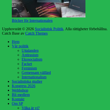
Böcker för Internationalen
Upphovsrätt © 2026
Socialistisk Politik
. Alla rättigheter förbehållna.
Catch Base av
Catch Themes
Rulla
Hem
upp
Vår politik
Uttalanden
Antirasism
Ekosocialism
Facket
Feminism
Gemensam välfärd
Internationalism
Socialistiska studier
Kongress 2026
Webbshop
Bli medlem
Kontakt
Om SP
Vilka är vi?