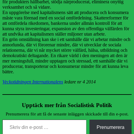
för produkters hållbarhet, stödja närproducerat, eliminera onyttig
verksamhet och så vidare.
En uppgörelse med kapitalismens sätt att producera och konsumera
måste vara förenad med en social omfördelning. Skattereformer för
att omfördela rikedomen, bankerna under allmän kontroll för att
kunna styra investeringar, expansion av den offentliga välfärden för
att undvika att kapitalismen ställer miljoner utan arbete.
En grön omställning kan ske i ett samhälle där vi arbetar mindre och
annorlunda, där vi förorenar mindre, där vi utvecklar de sociala
relationerna, där vi når mycket större välfärd, hälsa, utbildning och
demokratiskt deltagande. En rikare värld i den meningen att den är
mer meningsfull, mindre upptagen och stressad, ett samhälle där vi
producerar, transporterar och konsumerar mindre för att kunna leva
bättre.
Veckotidningen Internationalens
ledare nr 4 2014
Upptäck mer från Socialistisk Politik
Prenumerera för att få de senaste inläggen skickade till din e-post.
Skriv din e-post …
Prenumerera