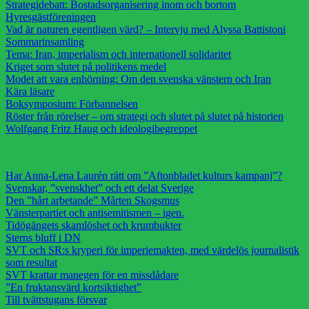
Strategidebatt: Bostadsorganisering inom och bortom
Hyresgästföreningen
Vad är naturen egentligen värd? – Intervju med Alyssa Battistoni
Sommarinsamling
Tema: Iran, imperialism och internationell solidaritet
Kriget som slutet på politikens medel
Modet att vara enhörning: Om den svenska vänstern och Iran
Kära läsare
Boksymposium: Förbannelsen
Röster från rörelser – om strategi och slutet på slutet på historien
Wolfgang Fritz Haug och ideologibegreppet
Har Anna-Lena Laurén rätt om ”Aftonbladet kulturs kampanj”?
Svenskar, ”svenskhet” och ett delat Sverige
Den ”hårt arbetande” Mårten Skogsmus
Vänsterpartiet och antisemitismen – igen.
Tidögängets skamlöshet och krumbukter
Sterns bluff i DN
SVT och SR:s kryperi för imperiemakten, med värdelös journalistik
som resultat
SVT krattar manegen för en missdådare
”En fruktansvärd kortsiktighet”
Till tvättstugans försvar