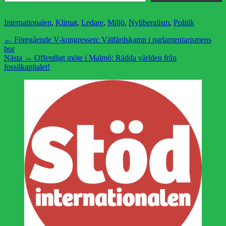
Kategorier
Internationalen
,
Klimat
,
Ledare
,
Miljö
,
Nyliberalism
,
Politik
Inläggsnavigering
Föregående
← Föregående
V-kongressen: Välfärdskamp i parlamentarismens
inlägg:
bur
Nästa
Nästa →
Offentligt möte i Malmö: Rädda världen från
inlägg:
fossilkapitalet!