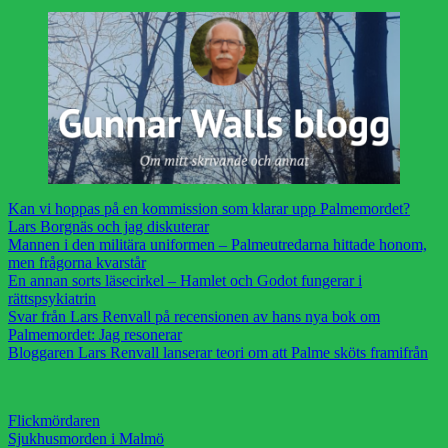
Kan vi hoppas på en kommission som klarar upp Palmemordet?
Lars Borgnäs och jag diskuterar
Mannen i den militära uniformen – Palmeutredarna hittade honom,
men frågorna kvarstår
En annan sorts läsecirkel – Hamlet och Godot fungerar i
rättspsykiatrin
Svar från Lars Renvall på recensionen av hans nya bok om
Palmemordet: Jag resonerar
Bloggaren Lars Renvall lanserar teori om att Palme sköts framifrån
Flickmördaren
Sjukhusmorden i Malmö