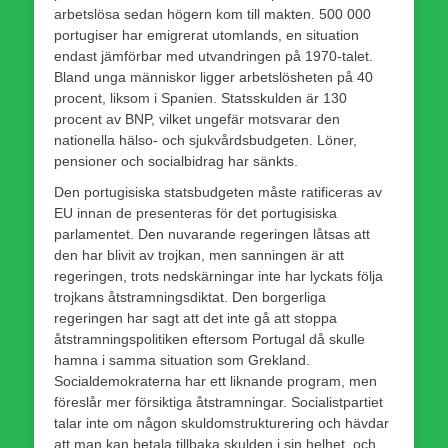
arbetslösa sedan högern kom till makten. 500 000
portugiser har emigrerat utomlands, en situation
endast jämförbar med utvandringen på 1970-talet.
Bland unga människor ligger arbetslösheten på 40
procent, liksom i Spanien. Statsskulden är 130
procent av BNP, vilket ungefär motsvarar den
nationella hälso- och sjukvårdsbudgeten. Löner,
pensioner och socialbidrag har sänkts.
Den portugisiska statsbudgeten måste ratificeras av
EU innan de presenteras för det portugisiska
parlamentet. Den nuvarande regeringen låtsas att
den har blivit av trojkan, men sanningen är att
regeringen, trots nedskärningar inte har lyckats följa
trojkans åtstramningsdiktat. Den borgerliga
regeringen har sagt att det inte gå att stoppa
åtstramningspolitiken eftersom Portugal då skulle
hamna i samma situation som Grekland.
Socialdemokraterna har ett liknande program, men
föreslår mer försiktiga åtstramningar. Socialistpartiet
talar inte om någon skuldomstrukturering och hävdar
att man kan betala tillbaka skulden i sin helhet, och