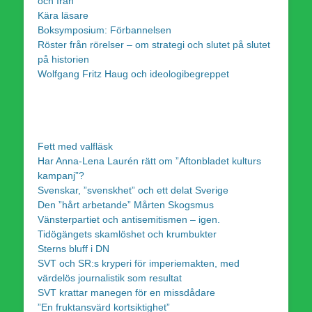
och Iran
Kära läsare
Boksymposium: Förbannelsen
Röster från rörelser – om strategi och slutet på slutet
på historien
Wolfgang Fritz Haug och ideologibegreppet
Fett med valfläsk
Har Anna-Lena Laurén rätt om ”Aftonbladet kulturs
kampanj”?
Svenskar, ”svenskhet” och ett delat Sverige
Den ”hårt arbetande” Mårten Skogsmus
Vänsterpartiet och antisemitismen – igen.
Tidögängets skamlöshet och krumbukter
Sterns bluff i DN
SVT och SR:s kryperi för imperiemakten, med
värdelös journalistik som resultat
SVT krattar manegen för en missdådare
”En fruktansvärd kortsiktighet”