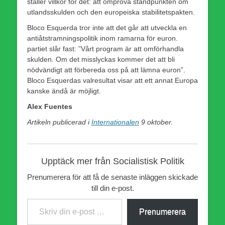
ställer villkor för det: att ompröva ståndpunkten om
utlandsskulden och den europeiska stabilitetspakten.
Bloco Esquerda tror inte att det går att utveckla en
antiåtstramningspolitik inom ramarna för euron.
partiet slår fast: ”Vårt program är att omförhandla
skulden. Om det misslyckas kommer det att bli
nödvändigt att förbereda oss på att lämna euron”.
Bloco Esquerdas valresultat visar att ett annat Europa
kanske ändå är möjligt.
Alex Fuentes
Artikeln publicerad i
Internationalen
9 oktober.
Upptäck mer från Socialistisk Politik
Prenumerera för att få de senaste inläggen skickade
till din e-post.
Skriv din e-post …
Prenumerera