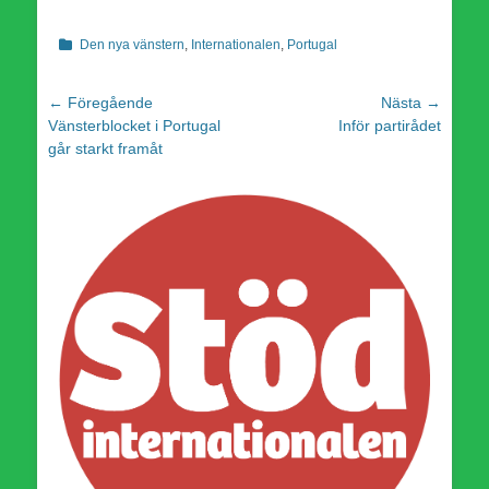
Kategorier
Den nya vänstern
,
Internationalen
,
Portugal
Inläggsnavigering
← Föregående
Nästa →
Föregående
Nästa
Vänsterblocket i Portugal
Inför partirådet
inlägg:
inlägg:
går starkt framåt