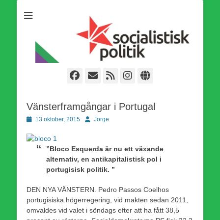
Som medlem i Socialistisk Politik är du medlem i den
Socialistisk Politik
världsomfattande socialistiska Fjärde Internationalen och en viktig
tillgång i kampen för en socialistisk framtid!
Facebook
E-
Webbflöde
Instagram
Webbplats
post
Vänsterframgångar i Portugal
Publicerad
Författare
13 oktober, 2015
Jorge
den
”Bloco Esquerda är nu ett växande
alternativ, en antikapitalistisk pol i
portugisisk politik. ”
DEN NYA VÄNSTERN. Pedro Passos Coelhos
portugisiska högerregering, vid makten sedan 2011,
omvaldes vid valet i söndags efter att ha fått 38,5