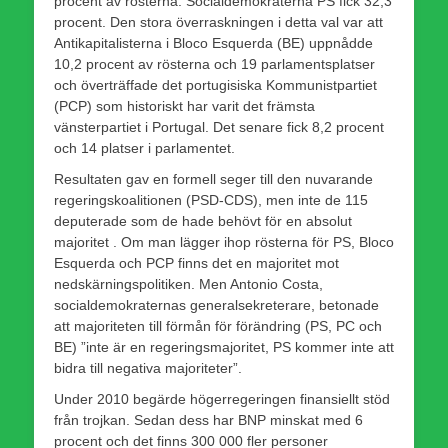
procent av rösterna. Socialdemokraterna PS fick 32,3
procent. Den stora överraskningen i detta val var att
Antikapitalisterna i Bloco Esquerda (BE) uppnådde
10,2 procent av rösterna och 19 parlamentsplatser
och överträffade det portugisiska Kommunistpartiet
(PCP) som historiskt har varit det främsta
vänsterpartiet i Portugal. Det senare fick 8,2 procent
och 14 platser i parlamentet.
Resultaten gav en formell seger till den nuvarande
regeringskoalitionen (PSD-CDS), men inte de 115
deputerade som de hade behövt för en absolut
majoritet . Om man lägger ihop rösterna för PS, Bloco
Esquerda och PCP finns det en majoritet mot
nedskärningspolitiken. Men Antonio Costa,
socialdemokraternas generalsekreterare, betonade
att majoriteten till förmån för förändring (PS, PC och
BE) ”inte är en regeringsmajoritet, PS kommer inte att
bidra till negativa majoriteter”.
Under 2010 begärde högerregeringen finansiellt stöd
från trojkan. Sedan dess har BNP minskat med 6
procent och det finns 300 000 fler personer