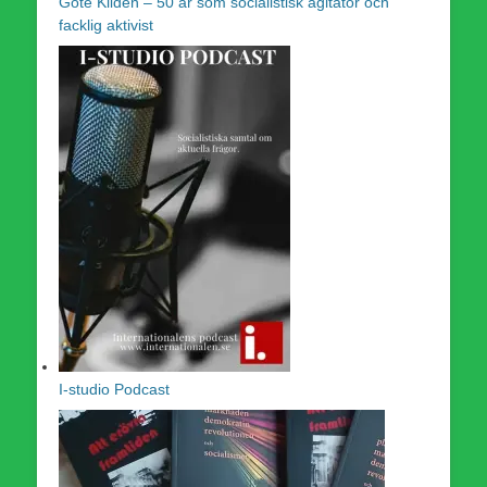
Göte Kildén – 50 år som socialistisk agitator och
facklig aktivist
I-studio Podcast