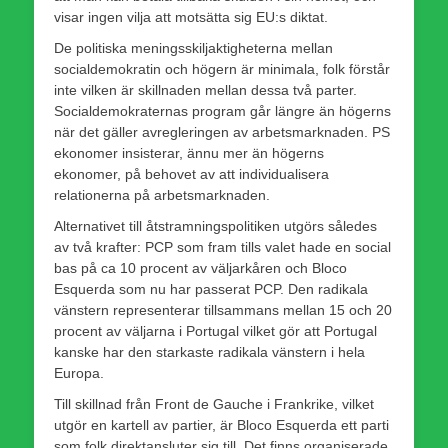
visar ingen vilja att motsätta sig EU:s diktat.
De politiska meningsskiljaktigheterna mellan
socialdemokratin och högern är minimala, folk förstår
inte vilken är skillnaden mellan dessa två parter.
Socialdemokraternas program går längre än högerns
när det gäller avregleringen av arbetsmarknaden. PS
ekonomer insisterar, ännu mer än högerns
ekonomer, på behovet av att individualisera
relationerna på arbetsmarknaden.
Alternativet till åtstramningspolitiken utgörs således
av två krafter: PCP som fram tills valet hade en social
bas på ca 10 procent av väljarkåren och Bloco
Esquerda som nu har passerat PCP. Den radikala
vänstern representerar tillsammans mellan 15 och 20
procent av väljarna i Portugal vilket gör att Portugal
kanske har den starkaste radikala vänstern i hela
Europa.
Till skillnad från Front de Gauche i Frankrike, vilket
utgör en kartell av partier, är Bloco Esquerda ett parti
som folk direktansluter sig till. Det finns organiserade