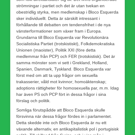
strömningar i partiet och det är utan tvekan en
obestridlig styrka, men medlemskap i Bloco Esquerda
sker individuellt. Detta är särskilt intressant i
förhållande till debatten om tendensfrihet i de nya
vänsterformationer som växer fram i Europa.
Grundarna till Bloco Esquerda var Revolutionära
Socialistiska Partiet (trotskistiskt), Folkdemokratiska
Unionen (maoister), Politik XXI (före detta
medlemmar från PCP) och FER (trotskistisk). Det är
samma mönster som vi sett i Grekland, Holland,
Spanien, Danmark, Tyskland. Bloco Esquerda var
först med om att ta upp frågor om sexuella
trakasserier, våld mot kvinnor; homoäktenskap;
adoptions rättigheter för homosexuella par, m.m. Idag
har även PS och PCP fört in dessa frågor i sina
förslag och politik.
Somliga förutspådde att Bloco Esquerda skulle
försvinna när dessa frågor fördes in i parlamentet.
Detta skedde inte och Bloco Esquerda är nu ett
växande alternativ, en antikapitalistisk pol i portugisisk