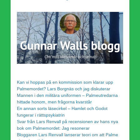
Kan vi hoppas på en kommission som klarar upp
Palmemordet? Lars Borgnäs och jag diskuterar
Mannen i den militära uniformen – Palmeutredarna
hittade honom, men frågorna kvarstår
En annan sorts läsecirkel – Hamlet och Godot
fungerar i rättspsykiatrin
Svar från Lars Renvall på recensionen av hans nya
bok om Palmemordet: Jag resonerar
Bloggaren Lars Renvall lanserar teori om att Palme