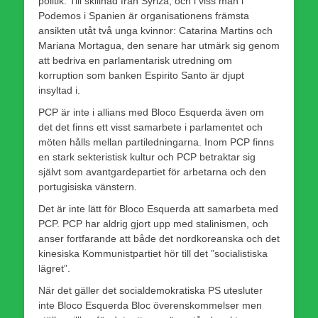
politik. Till skillnad från Syriza, och i viss mån i
Podemos i Spanien är organisationens främsta
ansikten utåt två unga kvinnor: Catarina Martins och
Mariana Mortagua, den senare har utmärk sig genom
att bedriva en parlamentarisk utredning om
korruption som banken Espirito Santo är djupt
insyltad i.
PCP är inte i allians med Bloco Esquerda även om
det det finns ett visst samarbete i parlamentet och
möten hålls mellan partiledningarna. Inom PCP finns
en stark sekteristisk kultur och PCP betraktar sig
självt som avantgardepartiet för arbetarna och den
portugisiska vänstern.
Det är inte lätt för Bloco Esquerda att samarbeta med
PCP. PCP har aldrig gjort upp med stalinismen, och
anser fortfarande att både det nordkoreanska och det
kinesiska Kommunistpartiet hör till det ”socialistiska
lägret”.
När det gäller det socialdemokratiska PS utesluter
inte Bloco Esquerda Bloc överenskommelser men