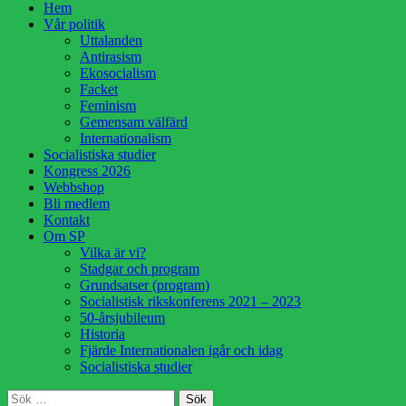
Hoppa
Hem
till
Vår politik
innehåll
Uttalanden
Antirasism
Ekosocialism
Facket
Feminism
Gemensam välfärd
Internationalism
Socialistiska studier
Kongress 2026
Webbshop
Bli medlem
Kontakt
Om SP
Vilka är vi?
Stadgar och program
Grundsatser (program)
Socialistisk rikskonferens 2021 – 2023
50-årsjubileum
Historia
Fjärde Internationalen igår och idag
Socialistiska studier
Sök
Sök