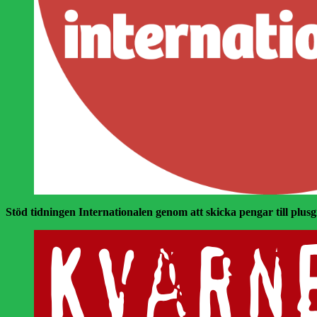
Stöd tidningen Internationalen genom att skicka pengar till plusgir