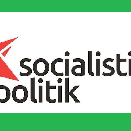
socialistiska Fjärde Internationalen och en viktig tillgång i kampen för 