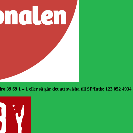
o 39 69 1 – 1 eller så går det att swisha till SP/Intis: 123 052 4934