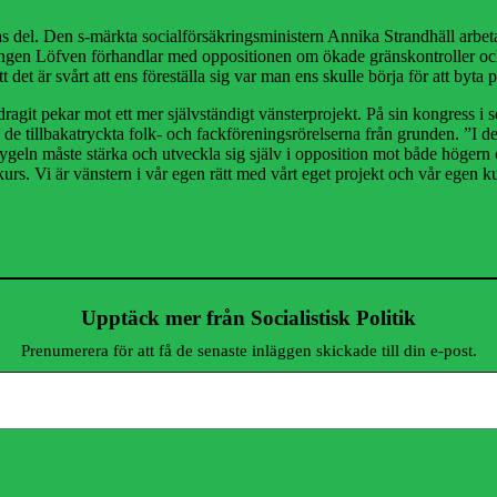
s del. Den s-märkta socialförsäkringsministern Annika Strandhäll arbetar
ngen Löfven förhandlar med oppositionen om ökade gränskontroller och ”
et är svårt att ens föreställa sig var man ens skulle börja för att byta po
ragit pekar mot ett mer självständigt vänsterprojekt. På sin kongress i 
 upp de tillbakatryckta folk- och fackföreningsrörelserna från grunden.
lygeln måste stärka och utveckla sig själv i opposition mot både högern
urs. Vi är vänstern i vår egen rätt med vårt eget projekt och vår egen k
Upptäck mer från Socialistisk Politik
Prenumerera för att få de senaste inläggen skickade till din e-post.