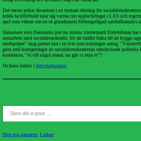
Det mesta pekar dessutom i en motsatt riktning för socialdemokraterna
ledda fackförbund talar sig varma om uppluckringar i LAS och regeri
spel som vittnar om en så grundmurat förborgerligad samhällsanalys att d
Slutsatsen som Danmarks just nu största vänsterparti Enhetslistan har d
samarbete med socialdemokratin, för att istället bidra till att bygga
medspelare” slog partiet fast i en text som ledningen antog. ”Vänsterf
göra små korrigeringar av socialdemokraternas misslyckade politiska k
konstatera, ”vi vill något annat, nu går vi utan er”?
Veckans ledare i
Internationalen
Skriv din e-post …
Kategorier
Den nya vänstern
,
Ledare