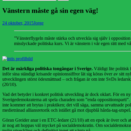
efter:
Vänstern måste gå sin egen väg!
Publicerad
Författare
24 oktober, 2015
Jorge
den
”Vänsterflygeln måste stärka och utveckla sig själv i oppositi
misslyckade politiska kurs. Vi är vänstern i vår egen rätt med vå
Det är märkliga politiska tongångar i Sverige.
Väldigt lite politisk
inför sina ständigt krisande opinionssiffror lät sig köras över av sitt
utvecklingen störst ödesmättnad – och frågan är om inte SvDs ledarskr
(20/10).
Vad det betyder i konkret politisk utveckling är dock oklart. För en nys
Sverigedemokraterna att spela charaden som ”enda oppositionsparti”. 
inte kommer att brytas i praktiken; det vill säga, samma urvattnade pol
medietränad alliansretorik och istället gå mot djupblå hårda-tag-utspel.
Göran Greider anar i en ETC-ledare (21/10) att en epok är över och att
är nog att hoppas väl mycket på socialdemokratin. Om socialdemokratin s
trolig utveckling och definitivt inget att vänta på.