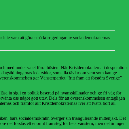
 inte vara att göra små korrigeringar av socialdemokraternas
l och med under valet förra hösten. När Kristdemokraterna i desperation
 på dagstidningarnas ledarsidor, som alla tävlar om vem som kan ge
erenskommelsen ger Vänsterpartiet ”fritt fram att förstöra Sverige”
låsa in sig i en politik baserad på nyansskillnader och ge fri väg för
rvänta oss något gott utav. Dels för att överenskommelsen antagligen
ernas och framför allt Kristdemokraternas iver att tvätta bort all
iken, bara socialdemokratin överger sin triangulerande mittenjakt. Det
ore det förstås ett enormt framsteg för hela vänstern, men det är ingen