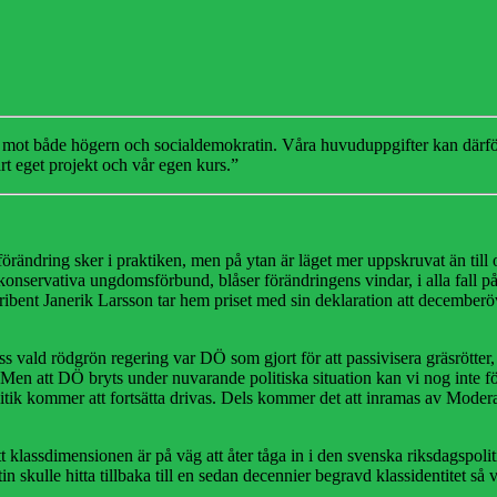
on mot både högern och socialdemokratin. Våra huvuduppgifter kan därför
rt eget projekt och vår egen kurs.”
 förändring sker i praktiken, men på ytan är läget mer uppskruvat än til
 nykonservativa ungdomsförbund, blåser förändringens vindar, i alla fall
ibent Janerik Larsson tar hem priset med sin deklaration att decemberöv
s vald rödgrön regering var DÖ som gjort för att passivisera gräsrötter, 
Men att DÖ bryts under nuvarande politiska situation kan vi nog inte fö
itik kommer att fortsätta drivas. Dels kommer det att inramas av Moderat
 klassdimensionen är på väg att åter tåga in i den svenska riksdagspolit
kulle hitta tillbaka till en sedan decennier begravd klassidentitet så v