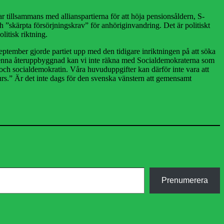
 tillsammans med allianspartierna för att höja pensionsåldern, S-
skärpta försörjningskrav” för anhöriginvandring. Det är politiskt
litisk riktning.
september gjorde partiet upp med den tidigare inriktningen på att söka
 ”I denna återuppbyggnad kan vi inte räkna med Socialdemokraterna som
 och socialdemokratin. Våra huvuduppgifter kan därför inte vara att
urs.” Är det inte dags för den svenska vänstern att gemensamt
Prenumerera