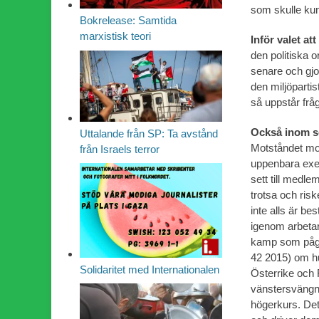
som skulle kunn
Bokrelease: Samtida
marxistisk teori
Inför valet att
den politiska o
senare och gjo
den miljöparti
så uppstår frå
Också inom s
Uttalande från SP: Ta avstånd
Motståndet mot
från Israels terror
uppenbara exem
sett till medle
trotsa och risk
inte alls är b
igenom arbetar
kamp som pågår
42 2015) om hu
Solidaritet med Internationalen
Österrike och 
vänstersvängnin
högerkurs. Det 