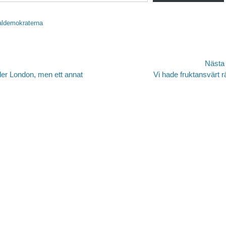
aldemokraterna
avigering
Nästa
Nästa
ler London, men ett annat
Vi hade fruktansvärt rä
inlägg: