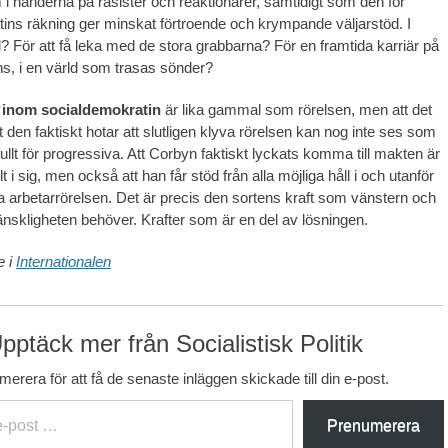
 i händerna på rasister och reaktionärer, samtidigt som den för
ins räkning ger minskat förtroende och krympande väljarstöd. I
? För att få leka med de stora grabbarna? För en framtida karriär på
, i en värld som trasas sönder?
inom socialdemokratin
är lika gammal som rörelsen, men att det
tt den faktiskt hotar att slutligen klyva rörelsen kan nog inte ses som
llt för progressiva. Att Corbyn faktiskt lyckats komma till makten är
lt i sig, men också att han får stöd från alla möjliga håll i och utanför
lla arbetarrörelsen. Det är precis den sortens kraft som vänstern och
änskligheten behöver. Krafter som är en del av lösningen.
e i
Internationalen
pptäck mer från Socialistisk Politik
erera för att få de senaste inläggen skickade till din e-post.
Prenumerera