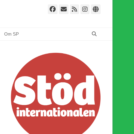
Facebook
E-
Webbflöde
Instagram
Webbplat
post
Sök
Om SP