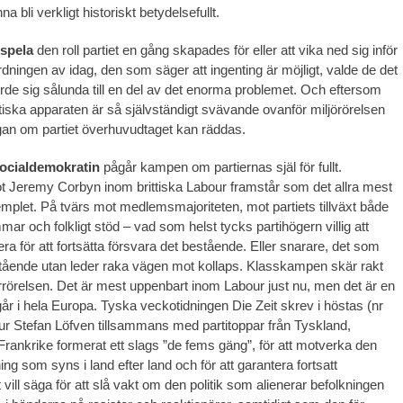
a bli verkligt historiskt betydelsefullt.
 spela
den roll partiet en gång skapades för eller att vika ned sig inför
rdningen av idag, den som säger att ingenting är möjligt, valde de det
rde sig sålunda till en del av det enorma problemet. Och eftersom
stiska apparaten är så självständigt svävande ovanför miljörörelsen
gan om partiet överhuvudtaget kan räddas.
ocialdemokratin
pågår kampen om partiernas själ för fullt.
 Jeremy Corbyn inom brittiska Labour framstår som det allra mest
plet. På tvärs mot medlemsmajoriteten, mot partiets tillväxt både
mmar och folkligt stöd – vad som helst tycks partihögern villig att
era för att fortsätta försvara det bestående. Eller snarare, det som
estående utan leder raka vägen mot kollaps. Klasskampen skär rakt
rörelsen. Det är mest uppenbart inom Labour just nu, men det är en
 i hela Europa. Tyska veckotidningen Die Zeit skrev i höstas (nr
r Stefan Löfven tillsammans med partitoppar från Tyskland,
Frankrike formerat ett slags ”de fems gäng”, för att motverka den
g som syns i land efter land och för att garantera fortsatt
vill säga för att slå vakt om den politik som alienerar befolkningen