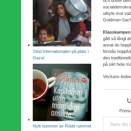
och driver dem
socialdemokrat
utbyte mot vad
Goldman-Sachs
Klasskampen 
gått så långt a
annat än hoppfu
förstås hoppful
Stöd Internationalen på plats i
den traditione
Gaza!
på sikt hela m
Veckans ledar
U
Prenum
Skriv din e-post …
Nytt nummer av Röda rummet