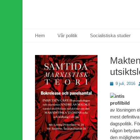
Primär meny
Hoppa
Hem
Vår politik
Socialistiska studier
till
innehåll
Makten
utsikts
Publicerad
F
9 juli, 2016
den
av lösningen el
mest definitiva
dagspolitik. Fö
någon betydan
den möjligheten