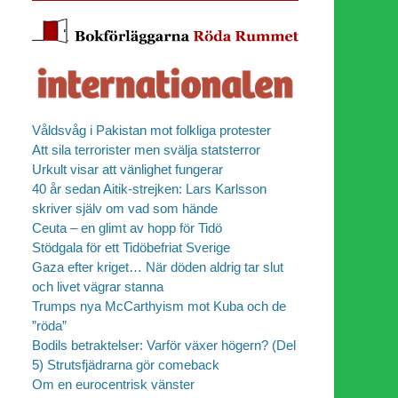
Våldsvåg i Pakistan mot folkliga protester
Att sila terrorister men svälja statsterror
Urkult visar att vänlighet fungerar
40 år sedan Aitik-strejken: Lars Karlsson
skriver själv om vad som hände
Ceuta – en glimt av hopp för Tidö
Stödgala för ett Tidöbefriat Sverige
Gaza efter kriget… När döden aldrig tar slut
och livet vägrar stanna
Trumps nya McCarthyism mot Kuba och de
”röda”
Bodils betraktelser: Varför växer högern? (Del
5) Strutsfjädrarna gör comeback
Om en eurocentrisk vänster