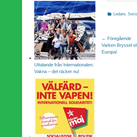
Kategorier
Ledare
,
Soci
Inläggsn
← Föregående
Föregående
Varken Bryssel el
inlägg:
Europa!
Uttalande från Internationalen:
Vakna – det räcker nu!