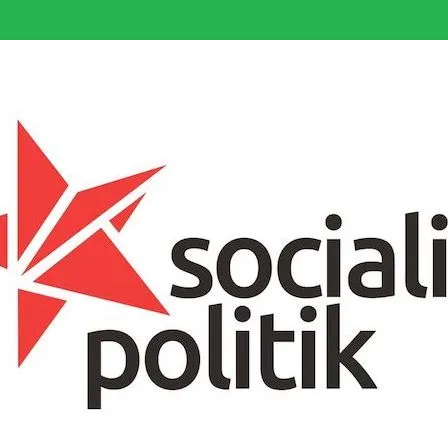
somfattande socialistiska Fjärde Internationalen och en viktig tillgång i kampe
k