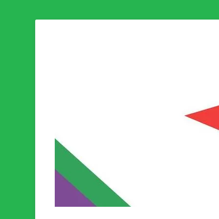
Som medlem i Socialistisk Politik är du medlem i den värld
Socialistisk Politi