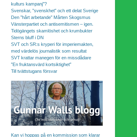
kulturs kampanj”?
Svenskar, ”svenskhet” och ett delat Sverige
Den ”hårt arbetande” Mårten Skogsmus
Vänsterpartiet och antisemitismen – igen.
Tidögängets skamlöshet och krumbukter
Sterns bluff i DN
SVT och SR:s kryperi för imperiemakten,
med värdelös journalistik som resultat
SVT krattar manegen för en missdådare
”En fruktansvärd kortsiktighet”
Till tvättstugans försvar
Kan vi hoppas på en kommission som klarar