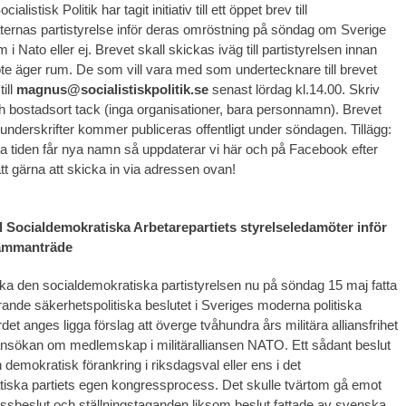
ialistisk Politik har tagit initiativ till ett öppet brev till
ernas partistyrelse inför deras omröstning på söndag om Sverige
m i Nato eller ej. Brevet skall skickas iväg till partistyrelsen innan
 äger rum. De som vill vara med som undertecknare till brevet
ill
magnus@socialistiskpolitik.se
senast lördag kl.14.00. Skriv
 bostadsort tack (inga organisationer, bara personnamn). Brevet
nderskrifter kommer publiceras offentligt under söndagen. Tillägg:
la tiden får nya namn så uppdaterar vi här och på Facebook efter
tt gärna att skicka in via adressen ovan!
ll Socialdemokratiska Arbetarepartiets styrelseledamöter inför
ammanträde
 ska den socialdemokratiska partistyrelsen nu på söndag 15 maj fatta
ande säkerhetspolitiska beslutet i Sveriges moderna politiska
rdet anges ligga förslag att överge tvåhundra års militära alliansfrihet
r ansökan om medlemskap i militäralliansen NATO. Ett sådant beslut
 demokratisk förankring i riksdagsval eller ens i det
iska partiets egen kongressprocess. Det skulle tvärtom gå emot
essbeslut och ställningstaganden liksom beslut fattade av svenska