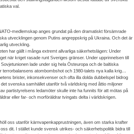
atiska val.
NATO-medlemskap anges grundat på den dramatiskt försämrade
iska utvecklingen genom Putins angreppskrig på Ukraina. Och det är
arlig utveckling.
heten har gällt i många extremt allvarliga säkerhetslägen: Under
get när kriget rasade runt Sveriges gränser. Under upprinnelsen till
är Sovjetunionen lade under sig hela Östeuropa och de baltiska
r terrorbalansens atombombshot och 1980-talets nya kalla krig…
ihetens brister, inkonsekvenser och ofta illa dolda dubbelspel bidrog
lla det svenska samhället utanför två världskrig med åttio miljoner
 av partistyrelsens ledamöter skulle inte ha funnits för att mötas på
drar eller far- och morföräldrar tvingats delta i världskrigen.
n höll oss utanför kärnvapenkapprustningen, även om starka krafter
ss dit. I stället kunde svensk utrikes- och säkerhetspolitik bidra till