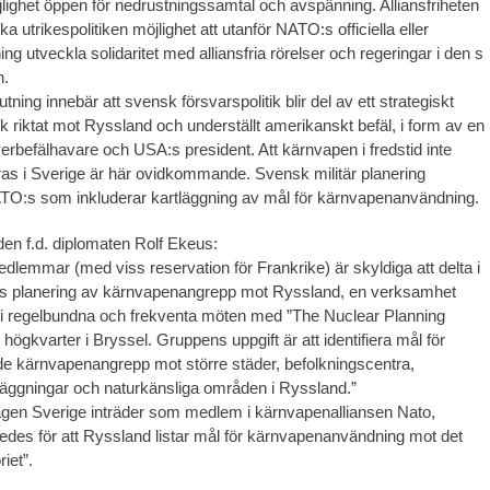
öjlighet öppen för nedrustningssamtal och avspänning. Alliansfriheten
 utrikespolitiken möjlighet att utanför NATO:s officiella eller
lning utveckla solidaritet med alliansfria rörelser och regeringar i den s
n.
ing innebär att svensk försvarspolitik blir del av ett strategiskt
 riktat mot Ryssland och underställt amerikanskt befäl, i form av en
rbefälhavare och USA:s president. Att kärnvapen i fredstid inte
as i Sverige är här ovidkommande. Svensk militär planering
ATO:s som inkluderar kartläggning av mål för kärnvapenanvändning.
 den f.d. diplomaten Rolf Ekeus:
dlemmar (med viss reservation för Frankrike) är skyldiga att delta i
ns planering av kärnvapenangrepp mot Ryssland, en verksamhet
i regelbundna och frekventa möten med ”The Nuclear Planning
högkvarter i Bryssel. Gruppens uppgift är att identifiera mål för
de kärnvapenangrepp mot större städer, befolkningscentra,
äggningar och naturkänsliga områden i Ryssland.”
gen Sverige inträder som medlem i kärnvapenalliansen Nato,
edes för att Ryssland listar mål för kärnvapenanvändning mot det
iet”.