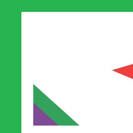
Som medlem i Socialistisk Politik är du medlem i den värld
Socialistisk Politi