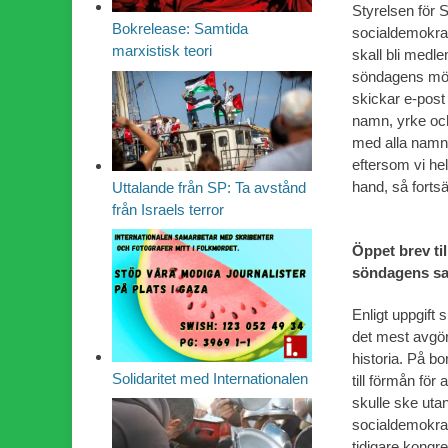
Styrelsen för Soc
Bokrelease: Samtida
socialdemokrat
marxistisk teori
skall bli medle
söndagens möte
skickar e-post t
namn, yrke och
med alla namnu
eftersom vi he
hand, så fortsä
Uttalande från SP: Ta avstånd
från Israels terror
Öppet brev ti
söndagens s
Enligt uppgift
det mest avgör
historia. På bo
Solidaritet med Internationalen
till förmån fö
skulle ske utan
socialdemokrat
tidigare kongr