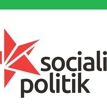
somfattande socialistiska Fjärde Internationalen och en viktig tillgång i kampe
k