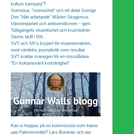
kulturs kampanj”?
Svenskar, ”svenskhet” och ett delat Sverige
Den ”hårt arbetande” Mårten Skogsmus
Vänsterpartiet och antisemitismen – igen.
Tidögängets skamlöshet och krumbukter
Sterns bluff i DN
SVT och SR:s kryperi för imperiemakten,
med värdelös journalistik som resultat
SVT krattar manegen för en missdådare
”En fruktansvärd kortsiktighet”
Kan vi hoppas på en kommission som klarar
upp Palmemordet? Lars Borgnäs och jag