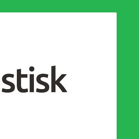
n för en socialistisk framtid!