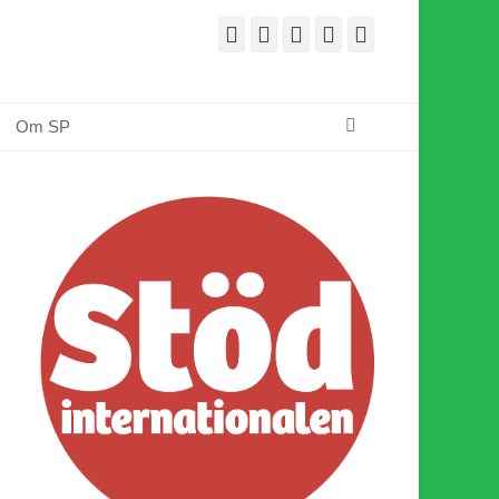
Facebook
E-
Webbflöde
Instagram
Webbplats
post
Sök
Om SP