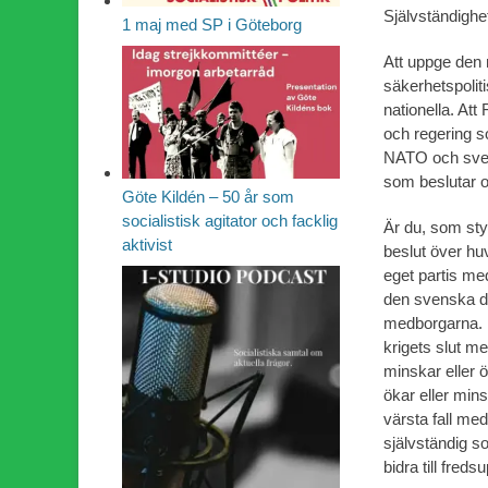
Självständighe
1 maj med SP i Göteborg
Att uppge den 
säkerhetspoliti
nationella. Att
och regering s
NATO och sven
som beslutar om
Göte Kildén – 50 år som
socialistisk agitator och facklig
Är du, som sty
aktivist
beslut över hu
eget partis me
den svenska d
medborgarna. 
krigets slut m
minskar eller 
ökar eller mins
värsta fall med
självständig s
bidra till fre