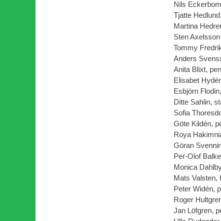
Nils Eckerbom
Tjatte Hedlund
Martina Hedren
Sten Axelsson 
Tommy Fredrik
Anders Svenss
Anita Blixt, p
Elisabet Hydé
Esbjörn Flodin
Ditte Sahlin, s
Sofia Thoresdo
Göte Kildén, p
Roya Hakimnia
Göran Svennin
Per-Olof Balk
Monica Dahlby,
Mats Valsten, 
Peter Widén, p
Roger Hultgren
Jan Löfgren, p