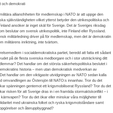
t och demokrati
militära alliansfriheten för medlemskap i NATO är att uppge den
ska självständigheten vilket ytterst betyder den utrikespolitiska och
 Finland ansöker är inget skäl för Sverige. Det är Sveriges riksdag
om beslutar om svensk utrikespolitik, inte Finland eller Ryssland.
sk militärledning driver på för medlemskap, men det är demokratin
 militärens inriktning, inte tvärtom.
relsemedlem i socialdemokratiska partiet, beredd att fatta ett sådant
vudet på de flesta svenska medborgare och i stor utsträckning ditt
dlemmar? Det handlar om det största säkerhetspolitiska beslutet i
emokratins historia – men utan demokratisk medverkan av
Det handlar om den viktigaste utvidgningen av NATO sedan kalla
ed omvandlingen av Östersjön till NATO:s innanhav. Tror du det
ökar spänningen gentemot ett krigsmobiliserat Ryssland? Tror du det
kar risken för att Sverige dras in i en framtida stormaktskonflikt – i
 kärnvapen? Tror du det ökar eller minskar våra möjligheter till
olidaritet med ukrainska folket och ryska krigsmotståndare samt
dsuppgörelser och återuppbyggnad?