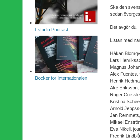
Ska den svensk
sedan överges
Det avgör du.
I-studio Podcast
Listan med namn
Håkan Blomqvi
Lars Henriksso
Magnus Johans
Alex Fuentes, 
Böcker för Internationalen
Henrik Hedman
Åke Eriksson,
Roger Crossler
Kristina Schee
Arnold Jeppss
Jan Remmets, 
Mikael Enströ
Eva Nikell, jo
Fredrik Lindbl