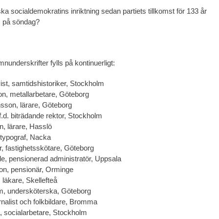
a socialdemokratins inriktning sedan partiets tillkomst för 133 år
 på söndag?
underskrifter fylls på kontinuerligt:
st, samtidshistoriker, Stockholm
n, metallarbetare, Göteborg
son, lärare, Göteborg
f.d. biträdande rektor, Stockholm
, lärare, Hasslö
 typograf, Nacka
, fastighetsskötare, Göteborg
le, pensionerad administratör, Uppsala
on, pensionär, Orminge
läkare, Skellefteå
m, undersköterska, Göteborg
urnalist och folkbildare, Bromma
å, socialarbetare, Stockholm