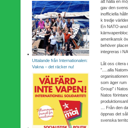
att hålla en m
gav den svenska
inofficiella hål
k tredje världe
En NATO-anslutn
kärnvapenblock
amerikansk öve
behöver placer
integreras i N
Uttalande från Internationalen:
Låt oss citera
Vakna – det räcker nu!
”….alla Natome
organisatione
som äger rum 
Group” i Natos 
Natos förintan
produktionsanl
… Från den da
öppnas det sål
svenska territor