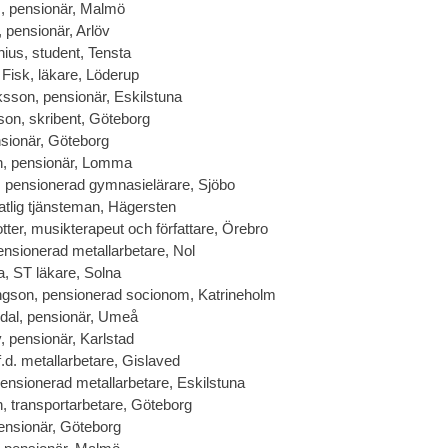
, pensionär, Malmö
, pensionär, Arlöv
ius, student, Tensta
Fisk, läkare, Löderup
sson, pensionär, Eskilstuna
on, skribent, Göteborg
ensionär, Göteborg
n, pensionär, Lomma
, pensionerad gymnasielärare, Sjöbo
tatlig tjänsteman, Hägersten
tter, musikterapeut och författare, Örebro
ensionerad metallarbetare, Nol
, ST läkare, Solna
gson, pensionerad socionom, Katrineholm
edal, pensionär, Umeå
 pensionär, Karlstad
f.d. metallarbetare, Gislaved
ensionerad metallarbetare, Eskilstuna
, transportarbetare, Göteborg
ensionär, Göteborg