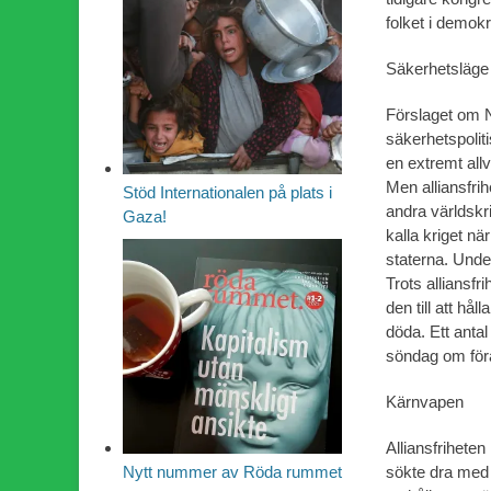
folket i demokr
Säkerhetsläge
Förslaget om 
säkerhetspolit
en extremt allv
Men alliansfri
Stöd Internationalen på plats i
andra världskri
Gaza!
kalla kriget n
staterna. Unde
Trots alliansfr
den till att hå
döda. Ett antal
söndag om föräl
Kärnvapen
Alliansfrihete
sökte dra med o
Nytt nummer av Röda rummet