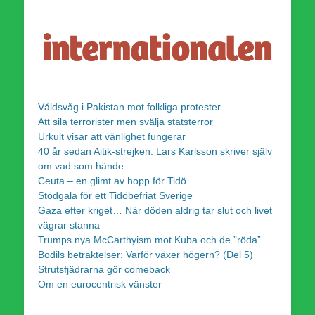
Våldsvåg i Pakistan mot folkliga protester
Att sila terrorister men svälja statsterror
Urkult visar att vänlighet fungerar
40 år sedan Aitik-strejken: Lars Karlsson skriver själv
om vad som hände
Ceuta – en glimt av hopp för Tidö
Stödgala för ett Tidöbefriat Sverige
Gaza efter kriget… När döden aldrig tar slut och livet
vägrar stanna
Trumps nya McCarthyism mot Kuba och de ”röda”
Bodils betraktelser: Varför växer högern? (Del 5)
Strutsfjädrarna gör comeback
Om en eurocentrisk vänster