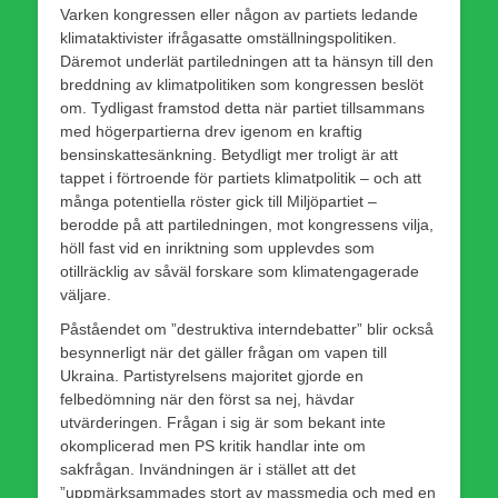
Varken kongressen eller någon av partiets ledande
klimataktivister ifrågasatte omställningspolitiken.
Däremot underlät partiledningen att ta hänsyn till den
breddning av klimatpolitiken som kongressen beslöt
om. Tydligast framstod detta när partiet tillsammans
med högerpartierna drev igenom en kraftig
bensinskattesänkning. Betydligt mer troligt är att
tappet i förtroende för partiets klimatpolitik – och att
många potentiella röster gick till Miljöpartiet –
berodde på att partiledningen, mot kongressens vilja,
höll fast vid en inriktning som upplevdes som
otillräcklig av såväl forskare som klimatengagerade
väljare.
Påståendet om ”destruktiva interndebatter” blir också
besynnerligt när det gäller frågan om vapen till
Ukraina. Partistyrelsens majoritet gjorde en
felbedömning när den först sa nej, hävdar
utvärderingen. Frågan i sig är som bekant inte
okomplicerad men PS kritik handlar inte om
sakfrågan. Invändningen är i stället att det
”uppmärksammades stort av massmedia och med en