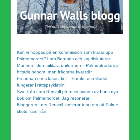
Kan vi hoppas på en kommission som klarar upp
Palmemordet? Lars Borgnäs och jag diskuterar
Mannen i den militära uniformen – Palmeutredarna
hittade honom, men frågorna kvarstår
En annan sorts läsecirkel – Hamlet och Godot
fungerar i rättspsykiatrin
Svar från Lars Renvall på recensionen av hans nya
bok om Palmemordet: Jag resonerar
Bloggaren Lars Renvall lanserar teori om att Palme
sköts framifrån