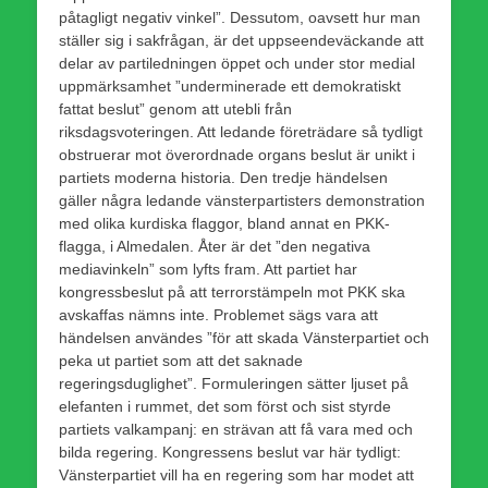
påtagligt negativ vinkel”. Dessutom, oavsett hur man
ställer sig i sakfrågan, är det uppseendeväckande att
delar av partiledningen öppet och under stor medial
uppmärksamhet ”underminerade ett demokratiskt
fattat beslut” genom att utebli från
riksdagsvoteringen. Att ledande företrädare så tydligt
obstruerar mot överordnade organs beslut är unikt i
partiets moderna historia. Den tredje händelsen
gäller några ledande vänsterpartisters demonstration
med olika kurdiska flaggor, bland annat en PKK-
flagga, i Almedalen. Åter är det ”den negativa
mediavinkeln” som lyfts fram. Att partiet har
kongressbeslut på att terrorstämpeln mot PKK ska
avskaffas nämns inte. Problemet sägs vara att
händelsen användes ”för att skada Vänsterpartiet och
peka ut partiet som att det saknade
regeringsduglighet”. Formuleringen sätter ljuset på
elefanten i rummet, det som först och sist styrde
partiets valkampanj: en strävan att få vara med och
bilda regering. Kongressens beslut var här tydligt:
Vänsterpartiet vill ha en regering som har modet att