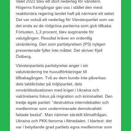
Valet 2022 blev ett stort nederlag för vänstern.
Högerns framgångar gav oss i stället den mest
reaktionära regering landet haft på närmare ett sekel.
Det var också ett nederlag för Vänsterpartiet som var
det enda av de rödgröna partierna som gick tillbaka.
Förlusten, 1,3 procent, blev avgörande för
valutgången. Resultat kräver en ordentlig
utvärdering. Den som partistyrelsen (PS) nyligen
presenterade fyller inte måttet. Det skriver Kjell
Östberg.
Vänsterpartiets partistyrelse anger i sin
valutvärdering tre huvudförklaringar till
tillbakagången. Två av dem kunde inte påverkas:
dels taktikröster på miljöpartiet, dels
omvärldssituationen med kriget i Ukraina och
valrörelsens fokus på migration och kriminalitet. Den
tredje ägde partiet: ”destruktiva interndebatter och
medlemmar som underminerade demokratiskt
fattade beslut”. Man nämner särskilt klimatfrågan,
Ukraina och PKK-fanorna i Almedalen. I klartext: det
var i betydande grad partiets egna medlemmar som