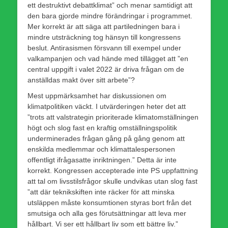
ett destruktivt debattklimat” och menar samtidigt att
den bara gjorde mindre förändringar i programmet.
Mer korrekt är att säga att partiledningen bara i
mindre utsträckning tog hänsyn till kongressens
beslut. Antirasismen försvann till exempel under
valkampanjen och vad hände med tillägget att ”en
central uppgift i valet 2022 är driva frågan om de
anställdas makt över sitt arbete”?
Mest uppmärksamhet har diskussionen om
klimatpolitiken väckt. I utvärderingen heter det att
”trots att valstrategin prioriterade klimatomställningen
högt och slog fast en kraftig omställningspolitik
underminerades frågan gång på gång genom att
enskilda medlemmar och klimattalespersonen
offentligt ifrågasatte inriktningen.” Detta är inte
korrekt. Kongressen accepterade inte PS uppfattning
att tal om livsstilsfrågor skulle undvikas utan slog fast
”att där teknikskiften inte räcker för att minska
utsläppen måste konsumtionen styras bort från det
smutsiga och alla ges förutsättningar att leva mer
hållbart. Vi ser ett hållbart liv som ett bättre liv.”