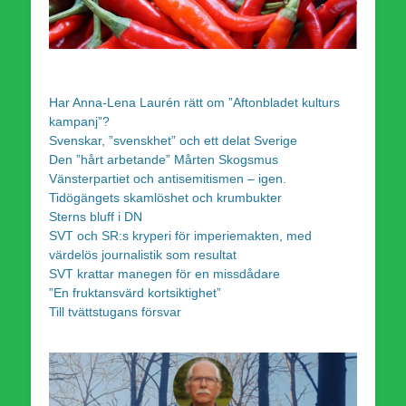
Har Anna-Lena Laurén rätt om ”Aftonbladet kulturs
kampanj”?
Svenskar, ”svenskhet” och ett delat Sverige
Den ”hårt arbetande” Mårten Skogsmus
Vänsterpartiet och antisemitismen – igen.
Tidögängets skamlöshet och krumbukter
Sterns bluff i DN
SVT och SR:s kryperi för imperiemakten, med
värdelös journalistik som resultat
SVT krattar manegen för en missdådare
”En fruktansvärd kortsiktighet”
Till tvättstugans försvar