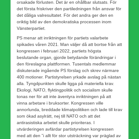
orsakade förlusten. Det är en ohållbar slutsats. För
det första friskriver den partiledningen från ansvar för
det dåliga valresultatet. För det andra ger den en
oriktig bild av den demokratiska processen inom
Vänsterpartiet.
PS menar att inriktningen för partiets valarbete
spikades våren 2021. Man väljer då att bortse från att
kongressen i februari 2022, partiets högsta
beslutande organ, gjorde betydande förändringar i
den föreslagna plattformen. Tusentals medlemmar
diskuterade ingående PS förslag och skrev närmare
400 motioner. Partistyrelsen yrkade avslag på nästan
alla. Tyngdpunkten skulle ligga på materiella krav.
Ekologi, NATO, flyktingpolitik och socialism skulle
tonas ner för att inte äventyra inriktningen på att
vinna arbetare i bruksorter. Kongressen ville
annorlunda, breddade klimatpolitiken och lade till krav
som ökad asylrätt, nej till NATO och att det
antirasistiska arbetet skulle prioriteras. I
utvärderingen avfärdar partistyrelsen kongressen
med att den ”i allt för stor utsträckning var präglad av