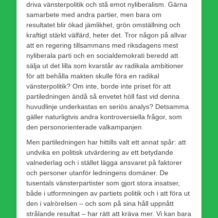
driva vänsterpolitik och stå emot nyliberalism. Gärna
samarbete med andra partier, men bara om
resultatet blir ökad jämlikhet, grön omställning och
kraftigt stärkt välfärd, heter det. Tror någon på allvar
att en regering tillsammans med riksdagens mest
nyliberala parti och en socialdemokrati beredd att
sälja ut det lilla som kvarstår av radikala ambitioner
för att behålla makten skulle föra en radikal
vänsterpolitik? Om inte, borde inte priset för att
partiledningen ändå så envetet höll fast vid denna
huvudlinje underkastas en seriös analys? Detsamma
gäller naturligtvis andra kontroversiella frågor, som
den personorienterade valkampanjen.
Men partiledningen har hittills valt ett annat spår: att
undvika en politisk utvärdering av ett betydande
valnederlag och i stället lägga ansvaret på faktorer
och personer utanför ledningens domäner. De
tusentals vänsterpartister som gjort stora insatser,
både i utformningen av partiets politik och i att föra ut
den i valrörelsen – och som på sina håll uppnått
strålande resultat – har rätt att kräva mer. Vi kan bara