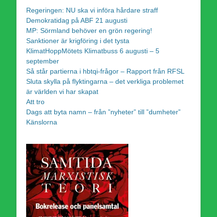
Regeringen: NU ska vi införa hårdare straff
Demokratidag på ABF 21 augusti
MP: Sörmland behöver en grön regering!
Sanktioner är krigföring i det tysta
KlimatHoppMötets Klimatbuss 6 augusti – 5
september
Så står partierna i hbtqi-frågor – Rapport från RFSL
Sluta skylla på flyktingarna – det verkliga problemet
är världen vi har skapat
Att tro
Dags att byta namn – från ”nyheter” till ”dumheter”
Känslorna