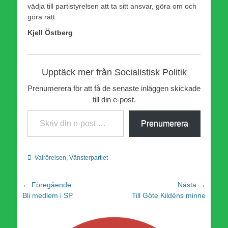
vädja till partistyrelsen att ta sitt ansvar, göra om och
göra rätt.
Kjell Östberg
Upptäck mer från Socialistisk Politik
Prenumerera för att få de senaste inläggen skickade
till din e-post.
Skriv din e-post …
Prenumerera
Kategorier
Valrörelsen
,
Vänsterpartiet
Inläggsnavigering
← Föregående
Nästa →
Föregående
Nästa
Bli medlem i SP
Till Göte Kildéns minne
inlägg:
inlägg: