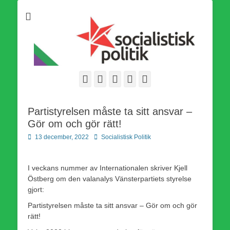
Som medlem i Socialistisk Politik är du medlem i den
Socialistisk Politik
världsomfattande socialistiska Fjärde Internationalen och en viktig
tillgång i kampen för en socialistisk framtid!
Facebook
E-
Webbflöde
Instagram
Webbplats
post
Partistyrelsen måste ta sitt ansvar –
Gör om och gör rätt!
Publicerad
Författare
13 december, 2022
Socialistisk Politik
den
I veckans nummer av Internationalen skriver Kjell
Östberg om den valanalys Vänsterpartiets styrelse
gjort:
Partistyrelsen måste ta sitt ansvar – Gör om och gör
rätt!