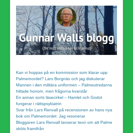
Kan vi hoppas på en kommission som klarar upp
Palmemordet? Lars Borgnäs och jag diskuterar
Mannen i den militära uniformen – Palmeutredarna
hittade honom, men frågorna kvarstår
En annan sorts läsecirkel – Hamlet och Godot
fungerar i rättspsykiatrin
Svar från Lars Renvall på recensionen av hans nya
bok om Palmemordet: Jag resonerar
Bloggaren Lars Renvall lanserar teori om att Palme
sköts framifrån