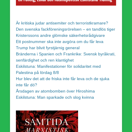
Är kritiska judar antisemiter och terroristkramare?
Den svenska fackföreningsrörelsen – en tandlös tiger
Kristerssons andre glömske säkerhetsrådgivare
Ett postnummer ska inte avgöra om du får leva
Trump har blivit fyrstjärnig general
Bränderna i Spanien och Frankrike: Svensk byråkrati,
senfärdighet och ren klantighet
Eskilstuna: Manifestationer för solidaritet med
Palestina på lördag 8/8
Hur blev det att de friska inte får leva och de sjuka
inte får dö?
Årsdagen av atombomben över Hiroshima
Eskilstuna: Man sparkade och slog kvinna