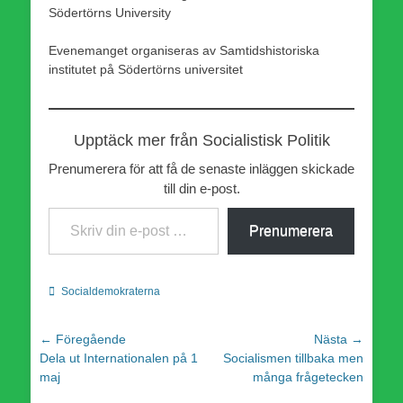
Södertörns University
Evenemanget organiseras av Samtidshistoriska
institutet på Södertörns universitet
Upptäck mer från Socialistisk Politik
Prenumerera för att få de senaste inläggen skickade
till din e-post.
Skriv din e-post …
Prenumerera
Kategorier
Socialdemokraterna
Inläggsnavigering
← Föregående
Nästa →
Föregående
Nästa
Dela ut Internationalen på 1
Socialismen tillbaka men
inlägg:
inlägg:
maj
många frågetecken