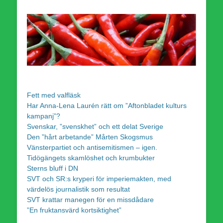
Fett med valfläsk
Har Anna-Lena Laurén rätt om ”Aftonbladet kulturs
kampanj”?
Svenskar, ”svenskhet” och ett delat Sverige
Den ”hårt arbetande” Mårten Skogsmus
Vänsterpartiet och antisemitismen – igen.
Tidögängets skamlöshet och krumbukter
Sterns bluff i DN
SVT och SR:s kryperi för imperiemakten, med
värdelös journalistik som resultat
SVT krattar manegen för en missdådare
”En fruktansvärd kortsiktighet”