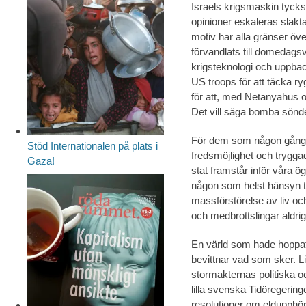
Israels krigsmaskin tycks i
opinioner eskaleras slakt
motiv har alla gränser över
förvandlats till domedag
krigsteknologi och uppba
US troops för att täcka 
för att, med Netanyahus or
Det vill säga bomba sönde
För dem som någon gång 
Stöd Internationalen på plats i
fredsmöjlighet och tryggad
Gaza!
stat framstår inför våra
någon som helst hänsyn ti
massförstörelse av liv oc
och medbrottslingar aldrig 
En värld som hade hoppats 
bevittnar vad som sker. L
stormakternas politiska o
lilla svenska Tidöregering
resolutioner om eldupphör