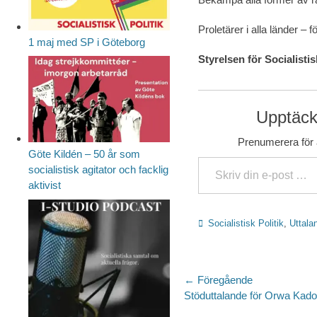
Proletärer i alla länder – f
1 maj med SP i Göteborg
Styrelsen för Socialistis
Upptäck 
Prenumerera för a
Göte Kildén – 50 år som
Skriv din e-post …
socialistisk agitator och facklig
aktivist
Kategorier
Socialistisk Politik
,
Uttala
Inläggsnaviger
← Föregående
Föregående
Stöduttalande för Orwa Kad
inlägg: