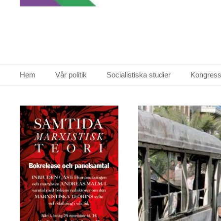
Primär meny
Hoppa
Hem
Vår politik
Socialistiska studier
Kongress
till
innehåll