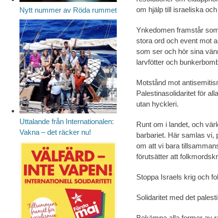
om hjälp till israeliska o
Nytt nummer av Röda rummet
Ynkedomen framstår som 
stora ord och event mot a
som ser och hör sina vän
larvfötter och bunkerbomb
Motstånd mot antisemitis
Palestinasolidaritet för al
utan hyckleri.
Uttalande från Internationalen:
Runt om i landet, och vär
Vakna – det räcker nu!
barbariet. Här samlas vi, p
om att vi bara tillsamman
förutsätter att folkmord
Stoppa Israels krig och fo
Solidaritet med det palest
Bekämpa alla former av r