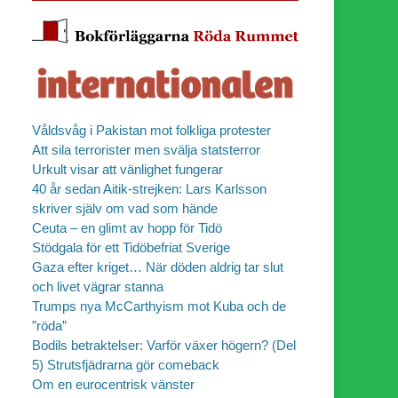
Våldsvåg i Pakistan mot folkliga protester
Att sila terrorister men svälja statsterror
Urkult visar att vänlighet fungerar
40 år sedan Aitik-strejken: Lars Karlsson
skriver själv om vad som hände
Ceuta – en glimt av hopp för Tidö
Stödgala för ett Tidöbefriat Sverige
Gaza efter kriget… När döden aldrig tar slut
och livet vägrar stanna
Trumps nya McCarthyism mot Kuba och de
”röda”
Bodils betraktelser: Varför växer högern? (Del
5) Strutsfjädrarna gör comeback
Om en eurocentrisk vänster