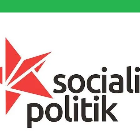
somfattande socialistiska Fjärde Internationalen och en viktig tillgång i kampe
k