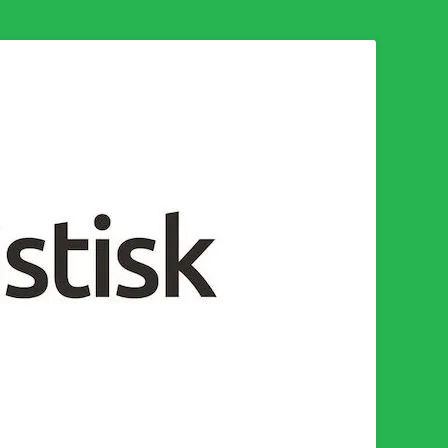
n för en socialistisk framtid!