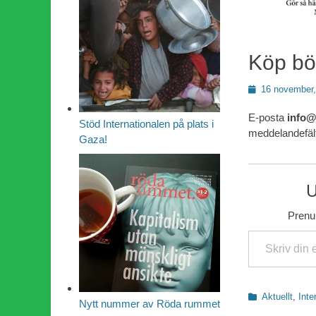
Köp bö
Publicerad
16 november,
den
E-posta
info@s
Stöd Internationalen på plats i
meddelandefält
Gaza!
U
Prenum
Skriv din e-post …
Kategorier
Aktuellt
,
Inte
Nytt nummer av Röda rummet