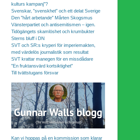
kulturs kampanj”?
Svenskar, ”svenskhet” och ett delat Sverige
Den ”hårt arbetande” Mårten Skogsmus
Vänsterpartiet och antisemitismen – igen.
Tidögängets skamlöshet och krumbukter
Sterns bluff i DN
SVT och SR:s kryperi för imperiemakten,
med värdelös journalistik som resultat
SVT krattar manegen för en missdådare
”En fruktansvärd kortsiktighet”
Till tvättstugans försvar
Kan vi hoppas på en kommission som klarar