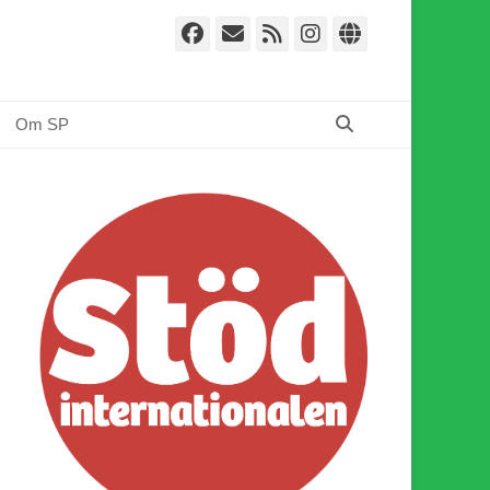
Facebook
E-
Webbflöde
Instagram
Webbplat
post
Sök
Om SP