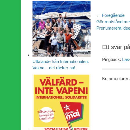
Inläggsn
← Föregående
Föregående
Gör motstånd med
inlägg:
Prenumerera ideel
Ett svar p
Pingback:
Läs-
Uttalande från Internationalen:
Vakna – det räcker nu!
Kommentarer ä