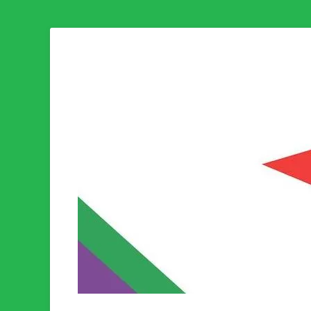
Som medlem i Socialistisk Politik är du medlem i den värld
Socialistisk Politi