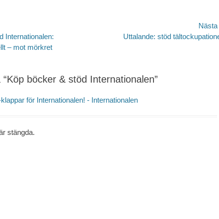
avigering
Nästa
Nästa
 Internationalen:
Uttalande: stöd tältockupation
inlägg:
lt – mot mörkret
å “Köp böcker & stöd Internationalen”
klappar för Internationalen! - Internationalen
r stängda.