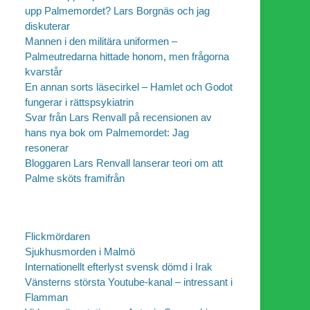
upp Palmemordet? Lars Borgnäs och jag
diskuterar
Mannen i den militära uniformen –
Palmeutredarna hittade honom, men frågorna
kvarstår
En annan sorts läsecirkel – Hamlet och Godot
fungerar i rättspsykiatrin
Svar från Lars Renvall på recensionen av
hans nya bok om Palmemordet: Jag
resonerar
Bloggaren Lars Renvall lanserar teori om att
Palme sköts framifrån
Flickmördaren
Sjukhusmorden i Malmö
Internationellt efterlyst svensk dömd i Irak
Vänsterns största Youtube-kanal – intressant i
Flamman