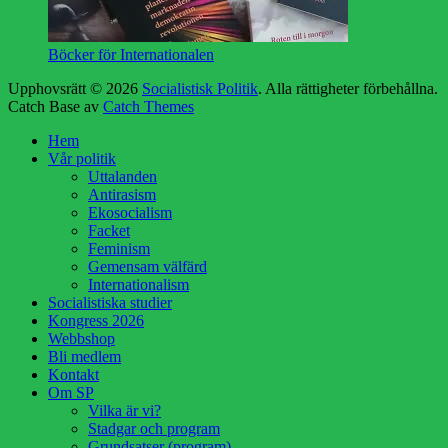
Böcker för Internationalen
Upphovsrätt © 2026
Socialistisk Politik
. Alla rättigheter förbehållna.
Catch Base av
Catch Themes
Rulla
Hem
upp
Vår politik
Uttalanden
Antirasism
Ekosocialism
Facket
Feminism
Gemensam välfärd
Internationalism
Socialistiska studier
Kongress 2026
Webbshop
Bli medlem
Kontakt
Om SP
Vilka är vi?
Stadgar och program
Grundsatser (program)