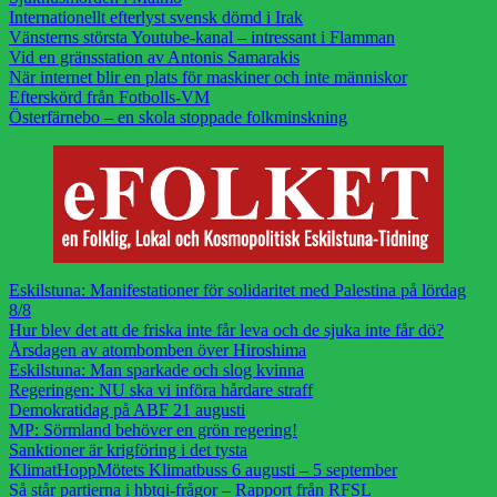
Internationellt efterlyst svensk dömd i Irak
Vänsterns största Youtube-kanal – intressant i Flamman
Vid en gränsstation av Antonis Samarakis
När internet blir en plats för maskiner och inte människor
Efterskörd från Fotbolls-VM
Österfärnebo – en skola stoppade folkminskning
Eskilstuna: Manifestationer för solidaritet med Palestina på lördag
8/8
Hur blev det att de friska inte får leva och de sjuka inte får dö?
Årsdagen av atombomben över Hiroshima
Eskilstuna: Man sparkade och slog kvinna
Regeringen: NU ska vi införa hårdare straff
Demokratidag på ABF 21 augusti
MP: Sörmland behöver en grön regering!
Sanktioner är krigföring i det tysta
KlimatHoppMötets Klimatbuss 6 augusti – 5 september
Så står partierna i hbtqi-frågor – Rapport från RFSL