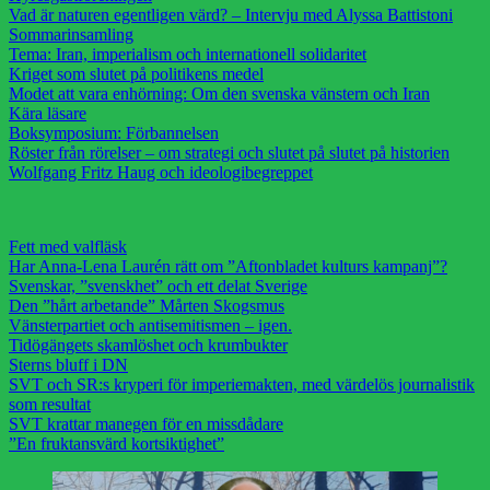
Vad är naturen egentligen värd? – Intervju med Alyssa Battistoni
Sommarinsamling
Tema: Iran, imperialism och internationell solidaritet
Kriget som slutet på politikens medel
Modet att vara enhörning: Om den svenska vänstern och Iran
Kära läsare
Boksymposium: Förbannelsen
Röster från rörelser – om strategi och slutet på slutet på historien
Wolfgang Fritz Haug och ideologibegreppet
Fett med valfläsk
Har Anna-Lena Laurén rätt om ”Aftonbladet kulturs kampanj”?
Svenskar, ”svenskhet” och ett delat Sverige
Den ”hårt arbetande” Mårten Skogsmus
Vänsterpartiet och antisemitismen – igen.
Tidögängets skamlöshet och krumbukter
Sterns bluff i DN
SVT och SR:s kryperi för imperiemakten, med värdelös journalistik
som resultat
SVT krattar manegen för en missdådare
”En fruktansvärd kortsiktighet”