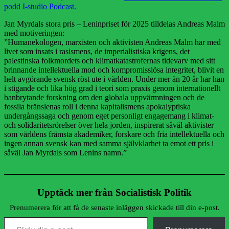
podd I-studio Podcast.
Jan Myrdals stora pris – Leninpriset för 2025 tilldelas Andreas Malm
med motiveringen:
”Humanekologen, marxisten och aktivisten Andreas Malm har med
livet som insats i rasismens, de imperialistiska krigens, det
palestinska folkmordets och klimatkatastrofernas tidevarv med sitt
brinnande intellektuella mod och kompromisslösa integritet, blivit en
helt avgörande svensk röst ute i världen. Under mer än 20 år har han
i stigande och lika hög grad i teori som praxis genom internationellt
banbrytande forskning om den globala uppvärmningen och de
fossila bränslenas roll i denna kapitalismens apokalyptiska
undergångssaga och genom eget personligt engagemang i klimat-
och solidaritetsrörelser över hela jorden, inspirerat såväl aktivister
som världens främsta akademiker, forskare och fria intellektuella och
ingen annan svensk kan med samma självklarhet ta emot ett pris i
såväl Jan Myrdals som Lenins namn.”
Upptäck mer från Socialistisk Politik
Prenumerera för att få de senaste inläggen skickade till din e-post.
Skriv din e-post …