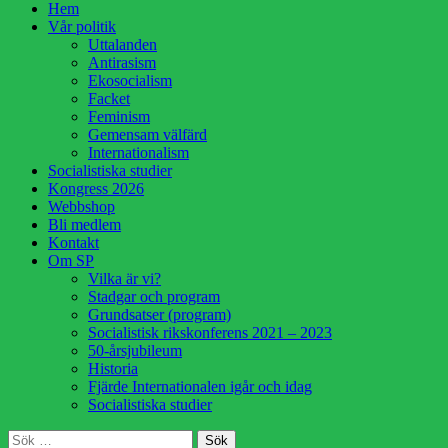
Hoppa
Hem
till
Vår politik
innehåll
Uttalanden
Antirasism
Ekosocialism
Facket
Feminism
Gemensam välfärd
Internationalism
Socialistiska studier
Kongress 2026
Webbshop
Bli medlem
Kontakt
Om SP
Vilka är vi?
Stadgar och program
Grundsatser (program)
Socialistisk rikskonferens 2021 – 2023
50-årsjubileum
Historia
Fjärde Internationalen igår och idag
Socialistiska studier
Sök
Sök