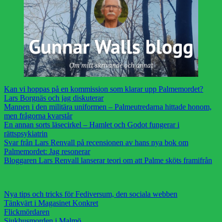
Kan vi hoppas på en kommission som klarar upp Palmemordet?
Lars Borgnäs och jag diskuterar
Mannen i den militära uniformen – Palmeutredarna hittade honom,
men frågorna kvarstår
En annan sorts läsecirkel – Hamlet och Godot fungerar i
rättspsykiatrin
Svar från Lars Renvall på recensionen av hans nya bok om
Palmemordet: Jag resonerar
Bloggaren Lars Renvall lanserar teori om att Palme sköts framifrån
Nya tips och tricks för Fediversum, den sociala webben
Tänkvärt i Magasinet Konkret
Flickmördaren
Sjukhusmorden i Malmö