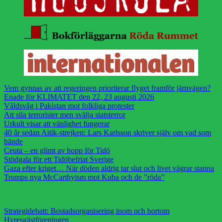
Vem gynnas av att regeringen prioriterar flyget framför järnvägen?
Enade för KLIMATET den 22, 23 augusti 2026
Våldsvåg i Pakistan mot folkliga protester
Att sila terrorister men svälja statsterror
Urkult visar att vänlighet fungerar
40 år sedan Aitik-strejken: Lars Karlsson skriver själv om vad som
hände
Ceuta – en glimt av hopp för Tidö
Stödgala för ett Tidöbefriat Sverige
Gaza efter kriget… När döden aldrig tar slut och livet vägrar stanna
Trumps nya McCarthyism mot Kuba och de ”röda”
Strategidebatt: Bostadsorganisering inom och bortom
Hyresgästföreningen