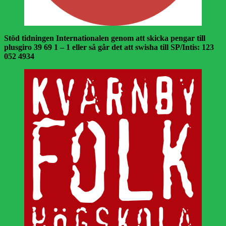
Stöd tidningen Internationalen genom att skicka pengar till
plusgiro 39 69 1 – 1 eller så går det att swisha till SP/Intis: 123
052 4934