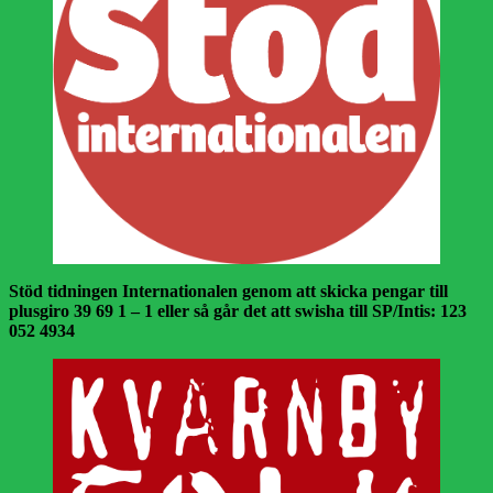
Stöd tidningen Internationalen genom att skicka pengar till
plusgiro 39 69 1 – 1 eller så går det att swisha till SP/Intis: 123
052 4934