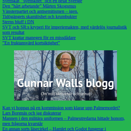
Svenskar, ”svenskhet” och ett delat Sverige
Den ”hårt arbetande” Mårten Skogsmus
Vänsterpartiet och antisemitismen – igen.
Tidögängets skamlöshet och krumbukter
Sterns bluff i DN
SVT och SR:s kryperi för imperiemakten, med värdelös journalistik
som resultat
SVT krattar manegen för en missdådare
”En fruktansvärd kortsiktighet”
Kan vi hoppas på en kommission som klarar upp Palmemordet?
Lars Borgnäs och jag diskuterar
Mannen i den militära uniformen – Palmeutredarna hittade honom,
men frågorna kvarstår
En annan sorts läsecirkel – Hamlet och Godot fungerar i