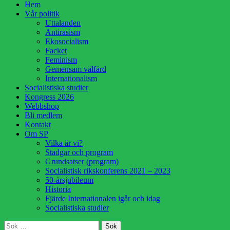
Hoppa
Hem
till
Vår politik
innehåll
Uttalanden
Antirasism
Ekosocialism
Facket
Feminism
Gemensam välfärd
Internationalism
Socialistiska studier
Kongress 2026
Webbshop
Bli medlem
Kontakt
Om SP
Vilka är vi?
Stadgar och program
Grundsatser (program)
Socialistisk rikskonferens 2021 – 2023
50-årsjubileum
Historia
Fjärde Internationalen igår och idag
Socialistiska studier
Sök
Sök