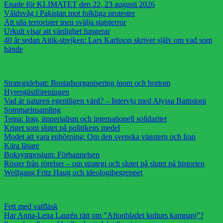
Enade för KLIMATET den 22, 23 augusti 2026
Våldsvåg i Pakistan mot folkliga protester
Att sila terrorister men svälja statsterror
Urkult visar att vänlighet fungerar
40 år sedan Aitik-strejken: Lars Karlsson skriver själv om vad som
hände
Strategidebatt: Bostadsorganisering inom och bortom
Hyresgästföreningen
Vad är naturen egentligen värd? – Intervju med Alyssa Battistoni
Sommarinsamling
Tema: Iran, imperialism och internationell solidaritet
Kriget som slutet på politikens medel
Modet att vara enhörning: Om den svenska vänstern och Iran
Kära läsare
Boksymposium: Förbannelsen
Röster från rörelser – om strategi och slutet på slutet på historien
Wolfgang Fritz Haug och ideologibegreppet
Fett med valfläsk
Har Anna-Lena Laurén rätt om ”Aftonbladet kulturs kampanj”?