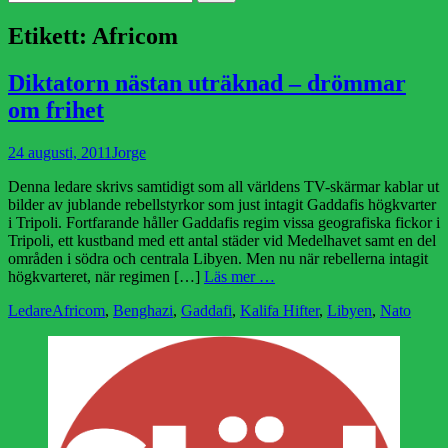
efter:
Etikett:
Africom
Diktatorn nästan uträknad – drömmar
om frihet
Publicerad
Författare
24 augusti, 2011
Jorge
den
Denna ledare skrivs samtidigt som all världens TV-skärmar kablar ut
bilder av jublande rebellstyrkor som just intagit Gaddafis högkvarter
i Tripoli. Fortfarande håller Gaddafis regim vissa geografiska fickor i
Tripoli, ett kustband med ett antal städer vid Medelhavet samt en del
områden i södra och centrala Libyen. Men nu när rebellerna intagit
högkvarteret, när regimen […]
Läs mer …
Kategorier
Etiketter
Ledare
Africom
,
Benghazi
,
Gaddafi
,
Kalifa Hifter
,
Libyen
,
Nato