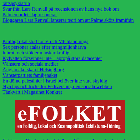
rättspsykiatrin
Svar från Lars Renvall på recensionen av hans nya bok om
Palmemordet: Jag resonerar
Bloggaren Lars Renvall lanserar teori om att Palme sköts framifrån
Kraftigt ökat stöd för V och MP bland unga
Sex personer åtalas efter mångmiljonhärva
Inbrott och stölder minskar kraftigt
Kylvatten försvinner inte – apropå stora datacenter
Vänstern och sociala medier
Änglamakerskan i Helsingborg
Vänsterpartiets familjepaket
En dömd palestinier i Israel behöver inte vara skyldig
Nya tips och tricks för Fediversum, den sociala webben
Tänkvärt i Magasinet Konkret