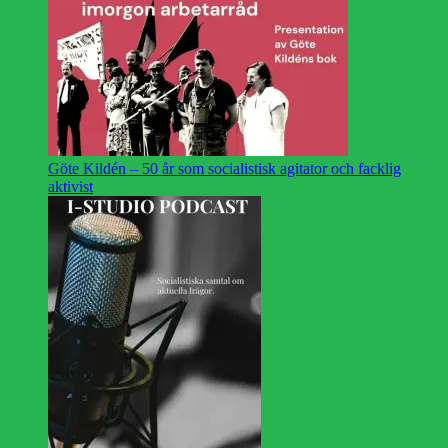
Göte Kildén – 50 år som socialistisk agitator och facklig
aktivist