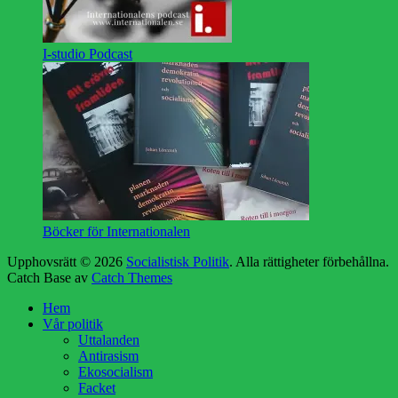
I-studio Podcast
Böcker för Internationalen
Upphovsrätt © 2026
Socialistisk Politik
. Alla rättigheter förbehållna.
Catch Base av
Catch Themes
Hem
Vår politik
Uttalanden
Antirasism
Ekosocialism
Facket