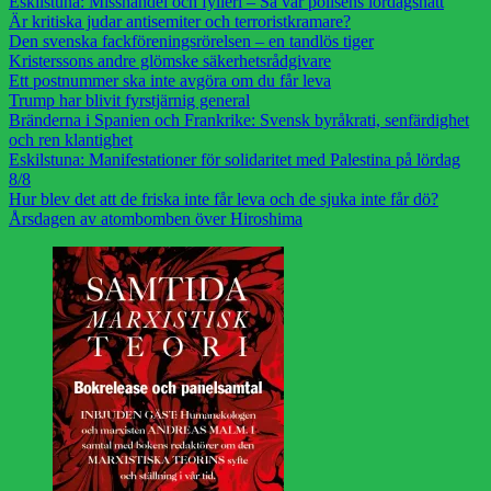
Eskilstuna: Misshandel och fylleri – Så var polisens lördagsnatt
Är kritiska judar antisemiter och terroristkramare?
Den svenska fackföreningsrörelsen – en tandlös tiger
Kristerssons andre glömske säkerhetsrådgivare
Ett postnummer ska inte avgöra om du får leva
Trump har blivit fyrstjärnig general
Bränderna i Spanien och Frankrike: Svensk byråkrati, senfärdighet
och ren klantighet
Eskilstuna: Manifestationer för solidaritet med Palestina på lördag
8/8
Hur blev det att de friska inte får leva och de sjuka inte får dö?
Årsdagen av atombomben över Hiroshima