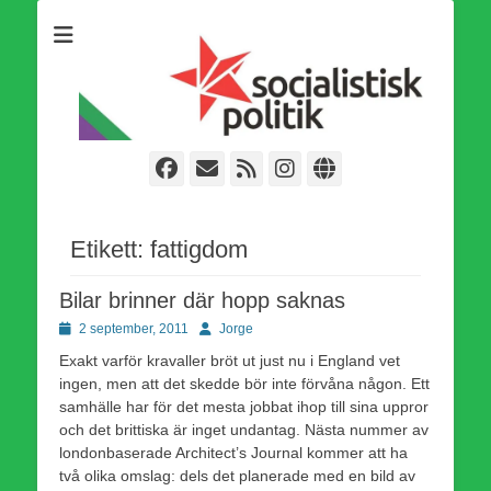
Som medlem i Socialistisk Politik är du medlem i den
Socialistisk Politik
världsomfattande socialistiska Fjärde Internationalen och en viktig
tillgång i kampen för en socialistisk framtid!
Facebook
E-
Webbflöde
Instagram
Webbplats
post
Etikett:
fattigdom
Bilar brinner där hopp saknas
Publicerad
Författare
2 september, 2011
Jorge
den
Exakt varför kravaller bröt ut just nu i England vet
ingen, men att det skedde bör inte förvåna någon. Ett
samhälle har för det mesta jobbat ihop till sina uppror
och det brittiska är inget undantag. Nästa nummer av
londonbaserade Architect’s Journal kommer att ha
två olika omslag: dels det planerade med en bild av