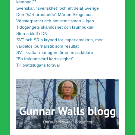
kampanj”?
Svenskar, ”svenskhet” och ett delat Sverige
Den ”hårt arbetande” Mårten Skogsmus
Vänsterpartiet och antisemitismen – igen.
Tidögängets skamlöshet och krumbukter
Sterns bluff i DN
SVT och SR:s kryperi för imperiemakten, med
värdelös journalistik som resultat
SVT krattar manegen för en missdådare
”En fruktansvärd kortsiktighet”
Till tvättstugans försvar