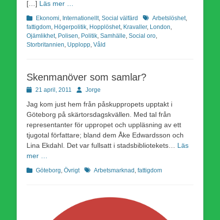
[…]
Läs mer …
Kategorier
Etiketter
Ekonomi
,
Internationellt
,
Social välfärd
Arbetslöshet
,
fattigdom
,
Högerpolitik
,
Hopplöshet
,
Kravaller
,
London
,
Ojämlikhet
,
Polisen
,
Politik
,
Samhälle
,
Social oro
,
Storbritannien
,
Upplopp
,
Våld
Skenmanöver som samlar?
Publicerad
Författare
21 april, 2011
Jorge
den
Jag kom just hem från påskuppropets upptakt i
Göteborg på skärtorsdagskvällen. Med tal från
representanter för uppropet och uppläsning av ett
tjugotal författare; bland dem Åke Edwardsson och
Lina Ekdahl. Det var fullsatt i stadsbibliotekets…
Läs
mer …
Kategorier
Etiketter
Göteborg
,
Övrigt
Arbetsmarknad
,
fattigdom