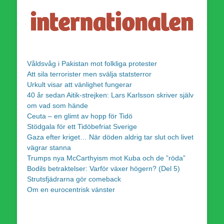
Våldsvåg i Pakistan mot folkliga protester
Att sila terrorister men svälja statsterror
Urkult visar att vänlighet fungerar
40 år sedan Aitik-strejken: Lars Karlsson skriver själv
om vad som hände
Ceuta – en glimt av hopp för Tidö
Stödgala för ett Tidöbefriat Sverige
Gaza efter kriget… När döden aldrig tar slut och livet
vägrar stanna
Trumps nya McCarthyism mot Kuba och de ”röda”
Bodils betraktelser: Varför växer högern? (Del 5)
Strutsfjädrarna gör comeback
Om en eurocentrisk vänster