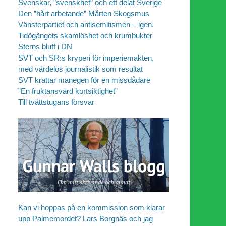
Svenskar, ”svenskhet” och ett delat Sverige
Den ”hårt arbetande” Mårten Skogsmus
Vänsterpartiet och antisemitismen – igen.
Tidögängets skamlöshet och krumbukter
Sterns bluff i DN
SVT och SR:s kryperi för imperiemakten,
med värdelös journalistik som resultat
SVT krattar manegen för en missdådare
”En fruktansvärd kortsiktighet”
Till tvättstugans försvar
Kan vi hoppas på en kommission som klarar
upp Palmemordet? Lars Borgnäs och jag