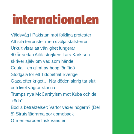
Våldsvåg i Pakistan mot folkliga protester
Att sila terrorister men svälja statsterror
Urkult visar att vänlighet fungerar
40 år sedan Aitik-strejken: Lars Karlsson
skriver själv om vad som hände
Ceuta – en glimt av hopp för Tidö
Stödgala för ett Tidöbefriat Sverige
Gaza efter kriget… När döden aldrig tar slut
och livet vägrar stanna
Trumps nya McCarthyism mot Kuba och de
”röda”
Bodils betraktelser: Varför växer högern? (Del
5) Strutsfjädrarna gör comeback
Om en eurocentrisk vänster