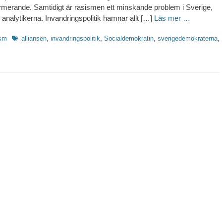
larmerande. Samtidigt är rasismen ett minskande problem i Sverige,
 analytikerna. Invandringspolitik hamnar allt […]
Läs mer …
Etiketter
sm
alliansen
,
invandringspolitik
,
Socialdemokratin
,
sverigedemokraterna
,