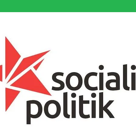
somfattande socialistiska Fjärde Internationalen och en viktig tillgång i kampe
k