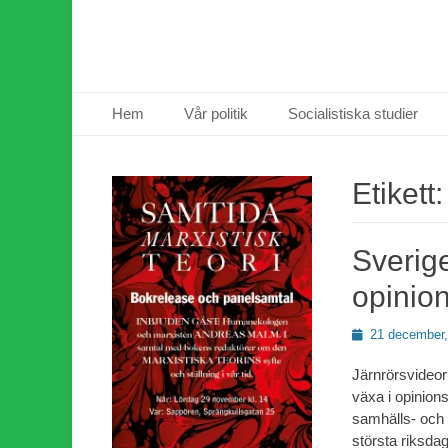
Primär meny
Hoppa
Hem
Vår politik
Socialistiska studier
till
innehåll
Etikett
Sverig
opinio
Publicerad
21 december,
den
Järnrörsvideor
växa i opinion
samhälls- och 
största riksdag