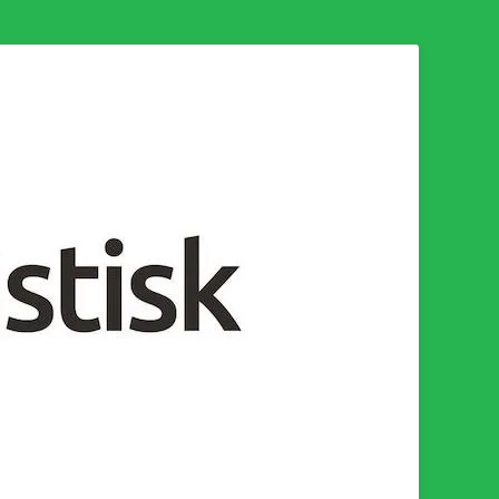
n för en socialistisk framtid!