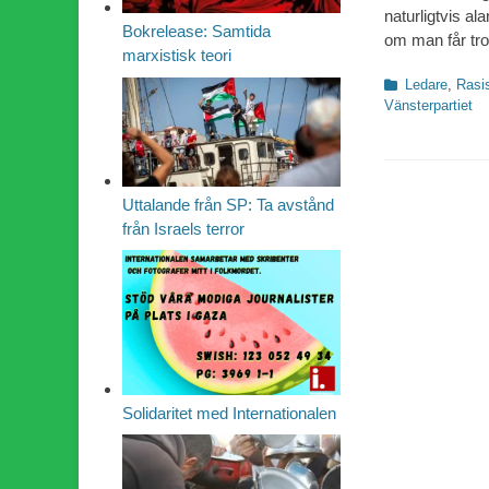
naturligtvis a
Bokrelease: Samtida
om man får tro
marxistisk teori
Kategorier
Ledare
,
Rasi
Vänsterpartiet
Uttalande från SP: Ta avstånd
från Israels terror
Solidaritet med Internationalen