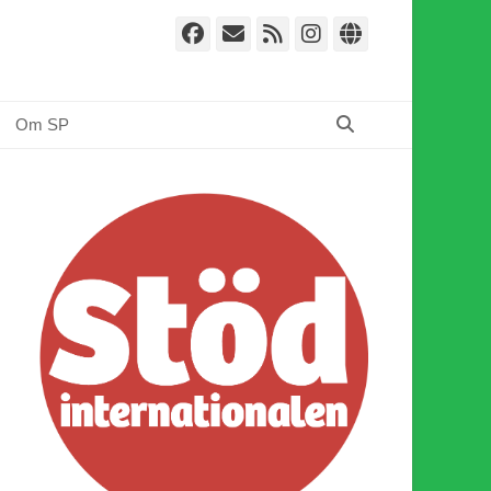
Facebook
E-
Webbflöde
Instagram
Webbplat
post
Sök
Om SP