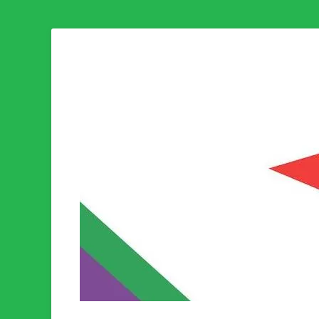
Som medlem i Socialistisk Politik är du medlem i den värld
Socialistisk Politi