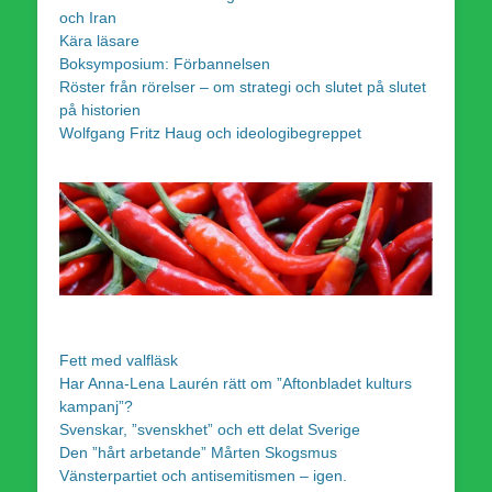
och Iran
Kära läsare
Boksymposium: Förbannelsen
Röster från rörelser – om strategi och slutet på slutet
på historien
Wolfgang Fritz Haug och ideologibegreppet
Fett med valfläsk
Har Anna-Lena Laurén rätt om ”Aftonbladet kulturs
kampanj”?
Svenskar, ”svenskhet” och ett delat Sverige
Den ”hårt arbetande” Mårten Skogsmus
Vänsterpartiet och antisemitismen – igen.