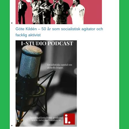
Göte Kildén – 50 år som socialistisk agitator och
facklig aktivist