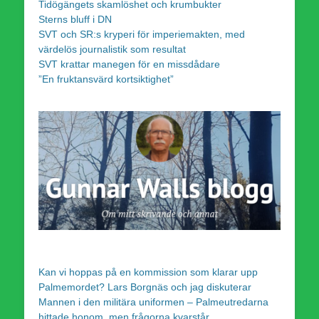
Tidögängets skamlöshet och krumbukter
Sterns bluff i DN
SVT och SR:s kryperi för imperiemakten, med
värdelös journalistik som resultat
SVT krattar manegen för en missdådare
”En fruktansvärd kortsiktighet”
Kan vi hoppas på en kommission som klarar upp
Palmemordet? Lars Borgnäs och jag diskuterar
Mannen i den militära uniformen – Palmeutredarna
hittade honom, men frågorna kvarstår