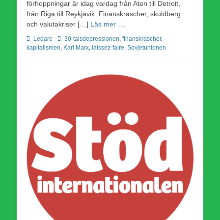
förhoppningar är idag vardag från Aten till Detroit,
från Riga till Reykjavik. Finanskrascher, skuldberg
och valutakriser […]
Läs mer …
Kategorier
Etiketter
Ledare
30-talsdepressionen
,
finanskrascher
,
kapitalismen
,
Karl Marx
,
laissez-faire
,
Sovjetunionen