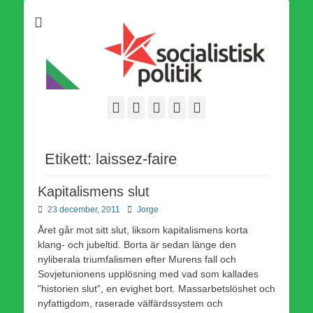
Som medlem i Socialistisk Politik är du medlem i den
Socialistisk Politik
världsomfattande socialistiska Fjärde Internationalen och en viktig
tillgång i kampen för en socialistisk framtid!
Facebook
E-
Webbflöde
Instagram
Webbplats
post
Etikett:
laissez-faire
Kapitalismens slut
Publicerad
Författare
23 december, 2011
Jorge
den
Året går mot sitt slut, liksom kapitalismens korta
klang- och jubeltid. Borta är sedan länge den
nyliberala triumfalismen efter Murens fall och
Sovjetunionens upplösning med vad som kallades
”historien slut”, en evighet bort. Massarbetslöshet och
nyfattigdom, raserade välfärdssystem och