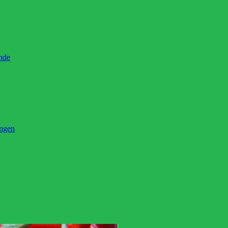
ände
ingen