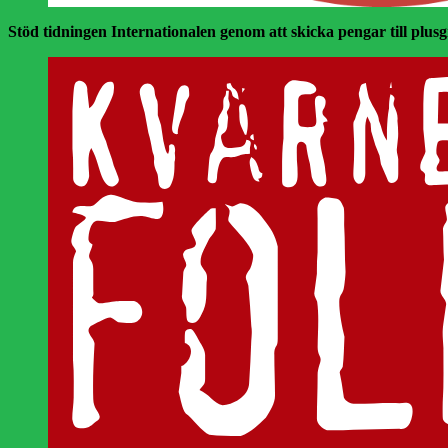
Stöd tidningen Internationalen genom att skicka pengar till plusgir