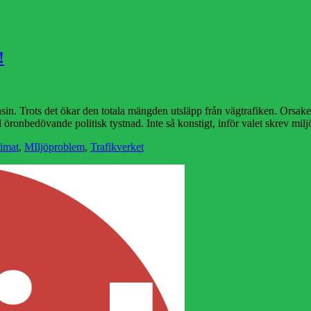
!
in. Trots det ökar den totala mängden utsläpp från vägtrafiken. Orsak
 med öronbedövande politisk tystnad. Inte så konstigt, inför valet skrev 
limat
,
MIljöproblem
,
Trafikverket