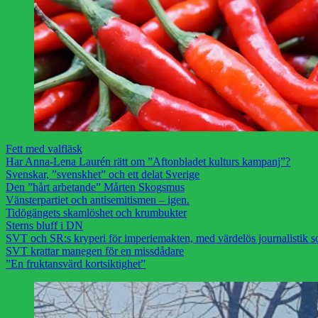
Fett med valfläsk
Har Anna-Lena Laurén rätt om ”Aftonbladet kulturs kampanj”?
Svenskar, ”svenskhet” och ett delat Sverige
Den ”hårt arbetande” Mårten Skogsmus
Vänsterpartiet och antisemitismen – igen.
Tidögängets skamlöshet och krumbukter
Sterns bluff i DN
SVT och SR:s kryperi för imperiemakten, med värdelös journalistik s
SVT krattar manegen för en missdådare
”En fruktansvärd kortsiktighet”