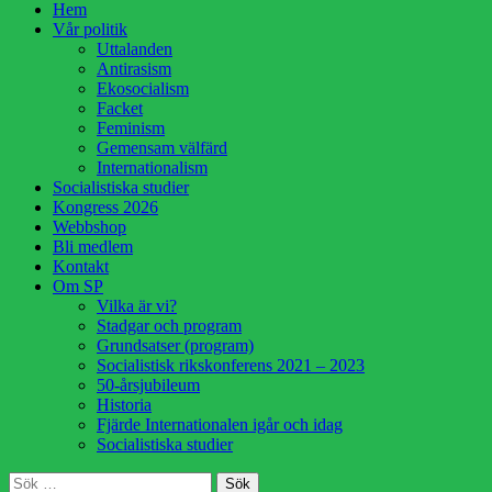
Hoppa
Hem
till
Vår politik
innehåll
Uttalanden
Antirasism
Ekosocialism
Facket
Feminism
Gemensam välfärd
Internationalism
Socialistiska studier
Kongress 2026
Webbshop
Bli medlem
Kontakt
Om SP
Vilka är vi?
Stadgar och program
Grundsatser (program)
Socialistisk rikskonferens 2021 – 2023
50-årsjubileum
Historia
Fjärde Internationalen igår och idag
Socialistiska studier
Sök
Sök