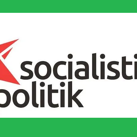
socialistiska Fjärde Internationalen och en viktig tillgång i kampen för 