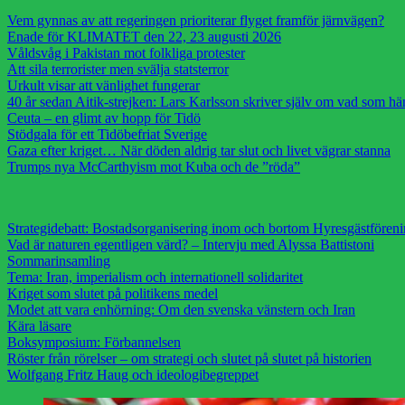
Vem gynnas av att regeringen prioriterar flyget framför järnvägen?
Enade för KLIMATET den 22, 23 augusti 2026
Våldsvåg i Pakistan mot folkliga protester
Att sila terrorister men svälja statsterror
Urkult visar att vänlighet fungerar
40 år sedan Aitik-strejken: Lars Karlsson skriver själv om vad som h
Ceuta – en glimt av hopp för Tidö
Stödgala för ett Tidöbefriat Sverige
Gaza efter kriget… När döden aldrig tar slut och livet vägrar stanna
Trumps nya McCarthyism mot Kuba och de ”röda”
Strategidebatt: Bostadsorganisering inom och bortom Hyresgästfören
Vad är naturen egentligen värd? – Intervju med Alyssa Battistoni
Sommarinsamling
Tema: Iran, imperialism och internationell solidaritet
Kriget som slutet på politikens medel
Modet att vara enhörning: Om den svenska vänstern och Iran
Kära läsare
Boksymposium: Förbannelsen
Röster från rörelser – om strategi och slutet på slutet på historien
Wolfgang Fritz Haug och ideologibegreppet