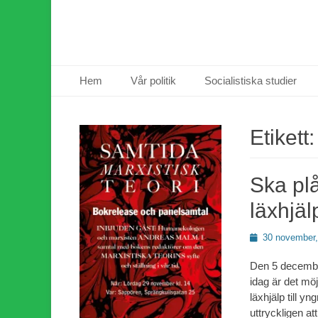
Primär meny
Hoppa
Hem
Vår politik
Socialistiska studier
till
innehåll
Etikett
Ska plå
läxhjäl
Publicerad
30 november,
den
Den 5 december
idag är det mö
läxhjälp till y
uttryckligen at