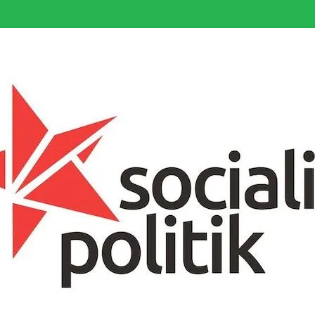
somfattande socialistiska Fjärde Internationalen och en viktig tillgång i kampe
k