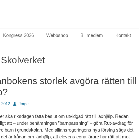
Kongress 2026
Webbshop
Bli medlem
Kontakt
:
Skolverket
nbokens storlek avgöra rätten till
p?
Författare
 2012
Jorge
 ska riksdagen fatta beslut om utvidgad rätt till läxhjälp. Redan
jligt att – under benämningen ”barnpassning” – göra Rut-avdrag för
ngre barn i grundskolan. Med alliansregeringens nya förslag sägs det
t det är frågan om läxhjälp, att elevens egna lärare har rätt att mot