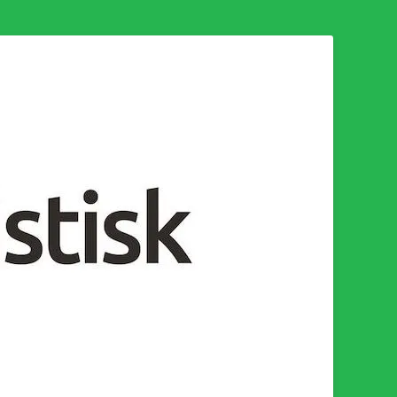
n för en socialistisk framtid!