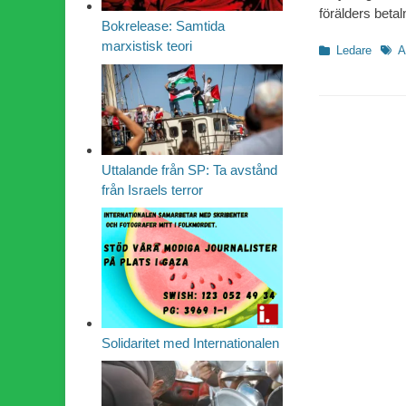
förälders beta
Bokrelease: Samtida
marxistisk teori
Kategorier
Etike
Ledare
A
Uttalande från SP: Ta avstånd
från Israels terror
Solidaritet med Internationalen