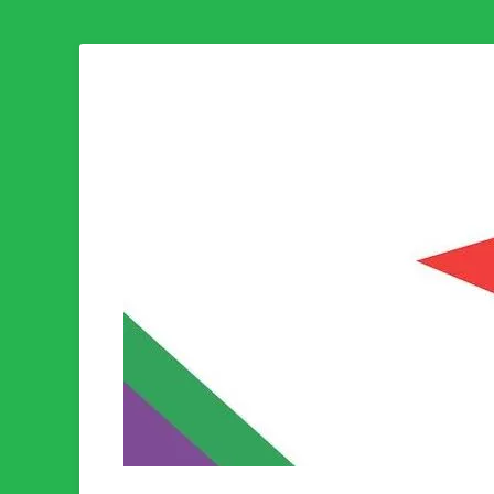
Som medlem i Socialistisk Politik är du medlem i den värld
Socialistisk Politi