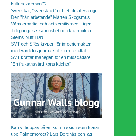
kulturs kampanj”?
Svenskar, ”svenskhet” och ett delat Sverige
Den ”hårt arbetande” Mårten Skogsmus
Vänsterpartiet och antisemitismen – igen.
Tidögängets skamlöshet och krumbukter
Sterns bluff i DN
SVT och SR:s kryperi för imperiemakten,
med värdelös journalistik som resultat
SVT krattar manegen för en missdådare
”En fruktansvärd kortsiktighet”
Kan vi hoppas på en kommission som klarar
upp Palmemordet? Lars Borgnäs och jag