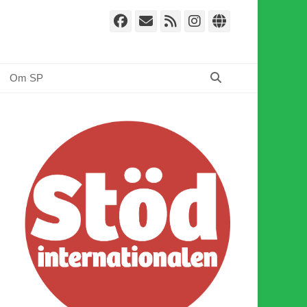
Facebook
E-
Webbflöde
Instagram
Webbplat
post
Sök
Om SP