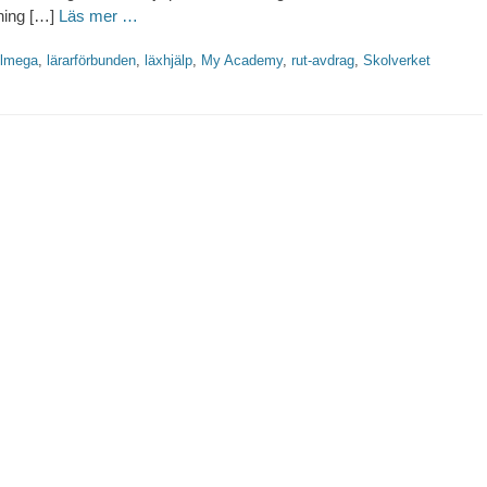
lning […]
Läs mer …
tter
lmega
,
lärarförbunden
,
läxhjälp
,
My Academy
,
rut-avdrag
,
Skolverket