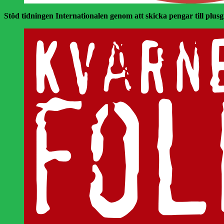
Stöd tidningen Internationalen genom att skicka pengar till plusgir