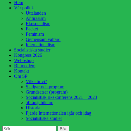
Hoppa
Hem
till
Vår politik
innehåll
Uttalanden
Antirasism
Ekosocialism
Facket
Feminism
Gemensam välfärd
Internationalism
Socialistiska studier
Kongress 2026
Webbshop
Bli medlem
Kontakt
Om SP
Vilka är vi?
Stadgar och program
Grundsatser (program)
Socialistisk rikskonferens 2021 – 2023
50-årsjubileum
Historia
Fjärde Internationalen igår och idag
Socialistiska studier
Sök
Sök