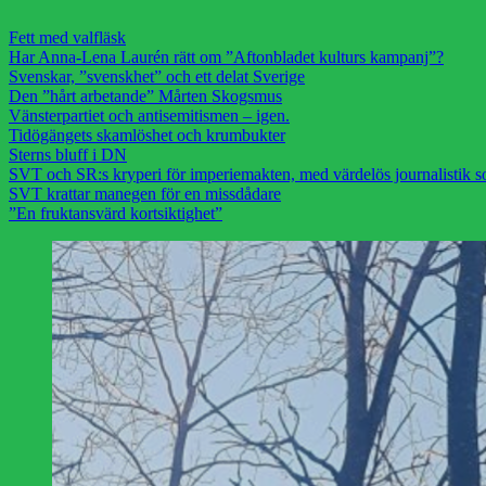
Fett med valfläsk
Har Anna-Lena Laurén rätt om ”Aftonbladet kulturs kampanj”?
Svenskar, ”svenskhet” och ett delat Sverige
Den ”hårt arbetande” Mårten Skogsmus
Vänsterpartiet och antisemitismen – igen.
Tidögängets skamlöshet och krumbukter
Sterns bluff i DN
SVT och SR:s kryperi för imperiemakten, med värdelös journalistik s
SVT krattar manegen för en missdådare
”En fruktansvärd kortsiktighet”