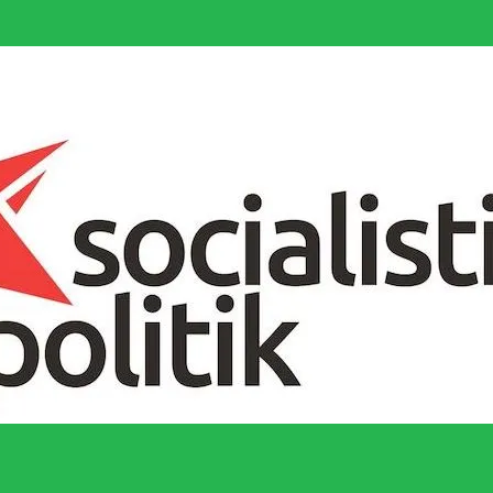
socialistiska Fjärde Internationalen och en viktig tillgång i kampen för 