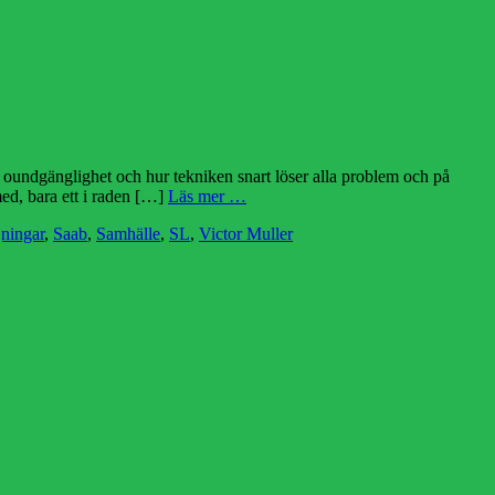
s oundgänglighet och hur tekniken snart löser alla problem och på
ed, bara ett i raden […]
Läs mer …
jningar
,
Saab
,
Samhälle
,
SL
,
Victor Muller