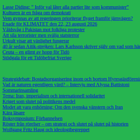
Lasse Diding: ” Inför val låter alla partier lite som kommunister”
Kulturen är en fråga om demokrati
Vem gynnas av att regeringen prioriterar flyget framför järnvägen?
Enade för KLIMATET den 22, 23 augusti 2026
Våldsvåg i Pakistan mot folkliga protester
Att sila terrorister men svälja statsterror
Urkult visar att vänlighet fungerar
40 år sedan Aitik-strejken: Lars Karlsson skriver själv om vad som h
Ceuta – en glimt av hopp för Tidö
Stödgala för ett Tidöbefriat Sverige
Strategidebatt: Bostadsorganisering inom och bortom Hyresgästfören
Vad är naturen egentligen värd? – Intervju med Alyssa Battistoni
Sommarinsamling
Tema: Iran, imperialism och internationell solidaritet
Kriget som slutet på politikens medel
Modet att vara enhörning: Om den svenska vänstern och Iran
Kära läsare
Boksymposium: Förbannelsen
Röster från rörelser – om strategi och slutet på slutet på historien
Wolfgang Fritz Haug och ideologibegreppet