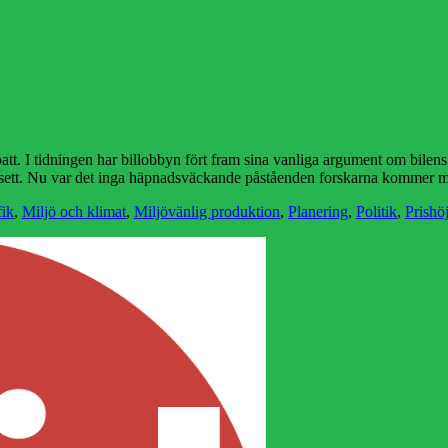
batt. I tidningen har billobbyn fört fram sina vanliga argument om bilen
 falsett. Nu var det inga häpnadsväckande påståenden forskarna kommer m
fik
,
Miljö och klimat
,
Miljövänlig produktion
,
Planering
,
Politik
,
Prishö