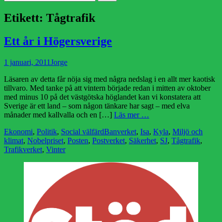
efter:
Etikett:
Tågtrafik
Ett år i Högersverige
Publicerad
Författare
1 januari, 2011
Jorge
den
Läsaren av detta får nöja sig med några nedslag i en allt mer kaotisk
tillvaro. Med tanke på att vintern började redan i mitten av oktober
med minus 10 på det västgötska höglandet kan vi konstatera att
Sverige är ett land – som någon tänkare har sagt – med elva
månader med kallvalla och en […]
Läs mer …
Kategorier
Etiketter
Ekonomi
,
Politik
,
Social välfärd
Banverket
,
Isa
,
Kyla
,
Miljö och
klimat
,
Nobelpriset
,
Posten
,
Postverket
,
Säkerhet
,
SJ
,
Tågtrafik
,
Trafikverket
,
Vinter