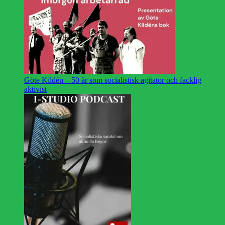
Göte Kildén – 50 år som socialistisk agitator och facklig
aktivist