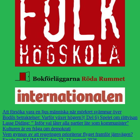
Att försöka vara en ljus människa när mörkret svämmar över
Bodils betraktelser: Varför växer högern?( Del 6) Spelet om rättvisan
Lasse Diding: ” Inför val låter alla partier lite som kommunister”
Kulturen är en fråga om demokrati
Vem gynnas av att regeringen prioriterar flyget framför järnvägen?
Enade för KLIMATET den 22, 23 augusti 2026