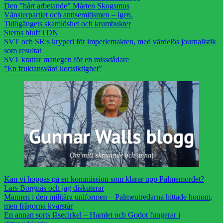
Den ”hårt arbetande” Mårten Skogsmus
Vänsterpartiet och antisemitismen – igen.
Tidögängets skamlöshet och krumbukter
Sterns bluff i DN
SVT och SR:s kryperi för imperiemakten, med värdelös journalistik
som resultat
SVT krattar manegen för en missdådare
”En fruktansvärd kortsiktighet”
Kan vi hoppas på en kommission som klarar upp Palmemordet?
Lars Borgnäs och jag diskuterar
Mannen i den militära uniformen – Palmeutredarna hittade honom,
men frågorna kvarstår
En annan sorts läsecirkel – Hamlet och Godot fungerar i