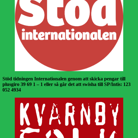
Stöd tidningen Internationalen genom att skicka pengar till
plusgiro 39 69 1 – 1 eller så går det att swisha till SP/Intis: 123
052 4934