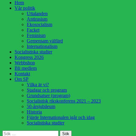
Hoppa
Hem
till
Vår politik
innehåll
Uttalanden
Antirasism
Ekosocialism
Facket
Feminism
Gemensam välfärd
Internationalism
Socialistiska studier
Kongress 2026
Webbshop
Bli medlem
Kontakt
Om SP
Vilka är vi?
Stadgar och program
Grundsatser (program)
Socialistisk rikskonferens 2021 – 2023
50-årsjubileum
Historia
Fjärde Internationalen igår och idag
Socialistiska studier
Sök
Sök