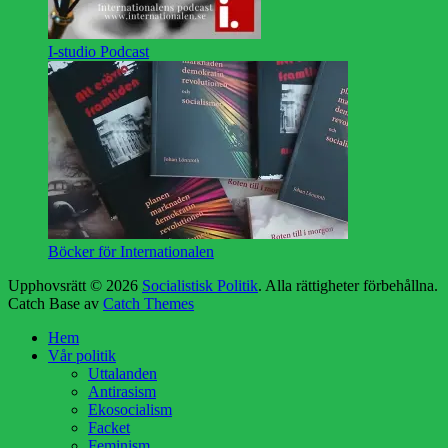
I-studio Podcast
Böcker för Internationalen
Upphovsrätt © 2026
Socialistisk Politik
. Alla rättigheter förbehållna.
Catch Base av
Catch Themes
Rulla
Hem
upp
Vår politik
Uttalanden
Antirasism
Ekosocialism
Facket
Feminism