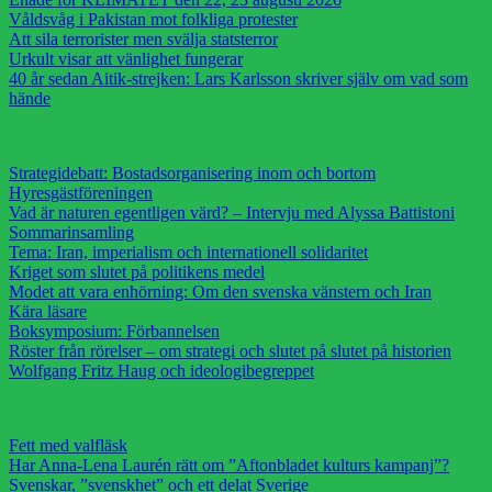
Våldsvåg i Pakistan mot folkliga protester
Att sila terrorister men svälja statsterror
Urkult visar att vänlighet fungerar
40 år sedan Aitik-strejken: Lars Karlsson skriver själv om vad som
hände
Strategidebatt: Bostadsorganisering inom och bortom
Hyresgästföreningen
Vad är naturen egentligen värd? – Intervju med Alyssa Battistoni
Sommarinsamling
Tema: Iran, imperialism och internationell solidaritet
Kriget som slutet på politikens medel
Modet att vara enhörning: Om den svenska vänstern och Iran
Kära läsare
Boksymposium: Förbannelsen
Röster från rörelser – om strategi och slutet på slutet på historien
Wolfgang Fritz Haug och ideologibegreppet
Fett med valfläsk
Har Anna-Lena Laurén rätt om ”Aftonbladet kulturs kampanj”?
Svenskar, ”svenskhet” och ett delat Sverige