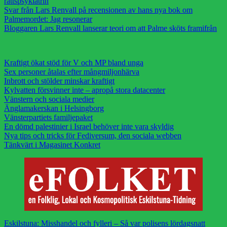
rättspsykiatrin
Svar från Lars Renvall på recensionen av hans nya bok om
Palmemordet: Jag resonerar
Bloggaren Lars Renvall lanserar teori om att Palme sköts framifrån
Kraftigt ökat stöd för V och MP bland unga
Sex personer åtalas efter mångmiljonhärva
Inbrott och stölder minskar kraftigt
Kylvatten försvinner inte – apropå stora datacenter
Vänstern och sociala medier
Änglamakerskan i Helsingborg
Vänsterpartiets familjepaket
En dömd palestinier i Israel behöver inte vara skyldig
Nya tips och tricks för Fediversum, den sociala webben
Tänkvärt i Magasinet Konkret
Eskilstuna: Misshandel och fylleri – Så var polisens lördagsnatt