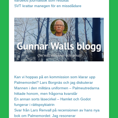
värdelös journalistik som resultat
SVT krattar manegen för en missdådare
Kan vi hoppas på en kommission som klarar upp
Palmemordet? Lars Borgnäs och jag diskuterar
Mannen i den militära uniformen – Palmeutredarna
hittade honom, men frågorna kvarstår
En annan sorts läsecirkel – Hamlet och Godot
fungerar i rättspsykiatrin
Svar från Lars Renvall på recensionen av hans nya
bok om Palmemordet: Jag resonerar