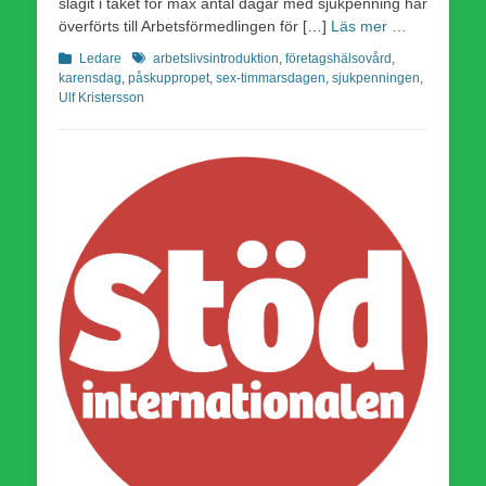
slagit i taket för max antal dagar med sjukpenning har
överförts till Arbetsförmedlingen för […]
Läs mer …
Kategorier
Etiketter
Ledare
arbetslivsintroduktion
,
företagshälsovård
,
karensdag
,
påskuppropet
,
sex-timmarsdagen
,
sjukpenningen
,
Ulf Kristersson