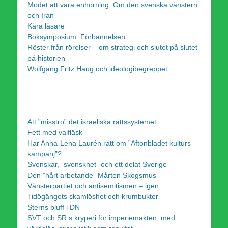
Modet att vara enhörning: Om den svenska vänstern
och Iran
Kära läsare
Boksymposium: Förbannelsen
Röster från rörelser – om strategi och slutet på slutet
på historien
Wolfgang Fritz Haug och ideologibegreppet
Att ”misstro” det israeliska rättssystemet
Fett med valfläsk
Har Anna-Lena Laurén rätt om ”Aftonbladet kulturs
kampanj”?
Svenskar, ”svenskhet” och ett delat Sverige
Den ”hårt arbetande” Mårten Skogsmus
Vänsterpartiet och antisemitismen – igen.
Tidögängets skamlöshet och krumbukter
Sterns bluff i DN
SVT och SR:s kryperi för imperiemakten, med