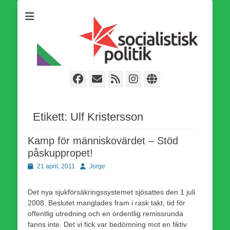
Som medlem i Socialistisk Politik är du medlem i den
Socialistisk Politik
världsomfattande socialistiska Fjärde Internationalen och en viktig
tillgång i kampen för en socialistisk framtid!
Facebook
E-
Webbflöde
Instagram
Webbplats
post
Etikett:
Ulf Kristersson
Kamp för människovärdet – Stöd
påskuppropet!
Publicerad
Författare
21 april, 2011
Jorge
den
Det nya sjukförsäkringssystemet sjösattes den 1 juli
2008. Beslutet manglades fram i rask takt, tid för
offentlig utredning och en ordentlig remissrunda
fanns inte. Det vi fick var bedömning mot en fiktiv