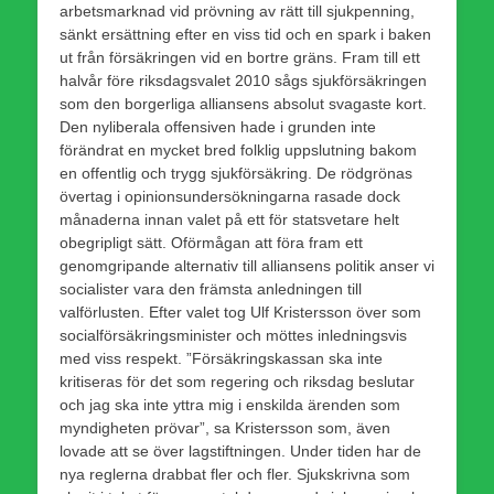
arbetsmarknad vid prövning av rätt till sjukpenning,
sänkt ersättning efter en viss tid och en spark i baken
ut från försäkringen vid en bortre gräns. Fram till ett
halvår före riksdagsvalet 2010 sågs sjukförsäkringen
som den borgerliga alliansens absolut svagaste kort.
Den nyliberala offensiven hade i grunden inte
förändrat en mycket bred folklig uppslutning bakom
en offentlig och trygg sjukförsäkring. De rödgrönas
övertag i opinionsundersökningarna rasade dock
månaderna innan valet på ett för statsvetare helt
obegripligt sätt. Oförmågan att föra fram ett
genomgripande alternativ till alliansens politik anser vi
socialister vara den främsta anledningen till
valförlusten. Efter valet tog Ulf Kristersson över som
socialförsäkringsminister och möttes inledningsvis
med viss respekt. ”Försäkringskassan ska inte
kritiseras för det som regering och riksdag beslutar
och jag ska inte yttra mig i enskilda ärenden som
myndigheten prövar”, sa Kristersson som, även
lovade att se över lagstiftningen. Under tiden har de
nya reglerna drabbat fler och fler. Sjukskrivna som