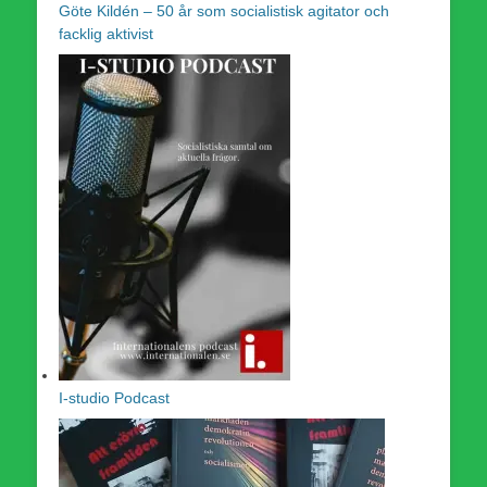
Göte Kildén – 50 år som socialistisk agitator och
facklig aktivist
I-studio Podcast