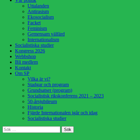
Vår politik
innehåll
Uttalanden
Antirasism
Ekosocialism
Facket
Feminism
Gemensam välfärd
Internationalism
Socialistiska studier
Kongress 2026
Webbshop
Bli medlem
Kontakt
Om SP
Vilka är vi?
Stadgar och program
Grundsatser (program)
Socialistisk rikskonferens 2021 – 2023
50-årsjubileum
Historia
Fjärde Internationalen igår och idag
Socialistiska studier
Sök
Sök
efter: