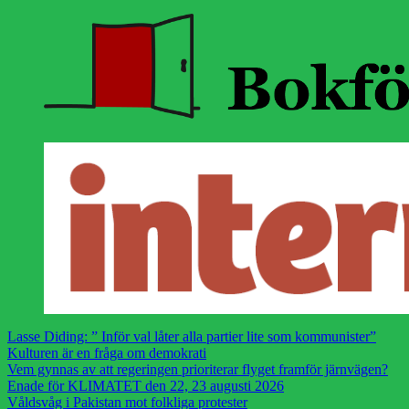
Lasse Diding: ” Inför val låter alla partier lite som kommunister”
Kulturen är en fråga om demokrati
Vem gynnas av att regeringen prioriterar flyget framför järnvägen?
Enade för KLIMATET den 22, 23 augusti 2026
Våldsvåg i Pakistan mot folkliga protester