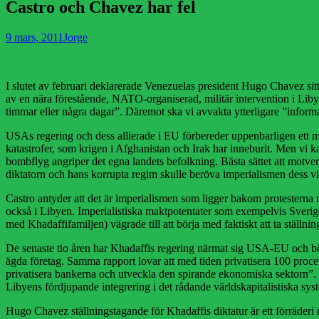
Castro och Chavez har fel
Publicerad
Författare
9 mars, 2011
Jorge
den
I slutet av februari deklarerade Venezuelas president Hugo Chavez sitt
av en nära förestående, NATO-organiserad, militär intervention i L
timmar eller några dagar”. Däremot ska vi avvakta ytterligare ”informa
USAs regering och dess allierade i EU förbereder uppenbarligen ett mi
katastrofer, som krigen i Afghanistan och Irak har inneburit. Men vi ka
bombflyg angriper det egna landets befolkning. Bästa sättet att motverka
diktatorn och hans korrupta regim skulle beröva imperialismen dess v
Castro antyder att det är imperialismen som ligger bakom protesterna m
också i Libyen. Imperialistiska maktpotentater som exempelvis Sveriges
med Khadaffifamiljen) vägrade till att börja med faktiskt att ta ställni
De senaste tio åren har Khadaffis regering närmat sig USA-EU och börjat
ägda företag. Samma rapport lovar att med tiden privatisera 100 proce
privatisera bankerna och utveckla den spirande ekonomiska sektorn”.
Libyens fördjupande integrering i det rådande världskapitalistiska sys
Hugo Chavez ställningstagande för Khadaffis diktatur är ett förräderi 