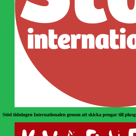
Stöd tidningen Internationalen genom att skicka pengar till plusgir