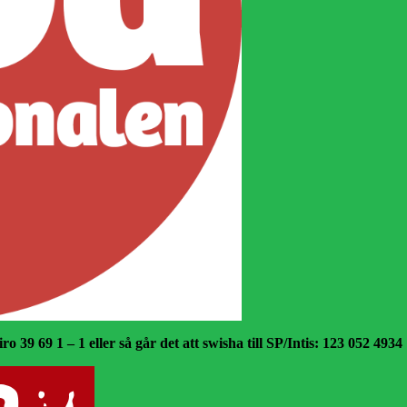
o 39 69 1 – 1 eller så går det att swisha till SP/Intis: 123 052 4934