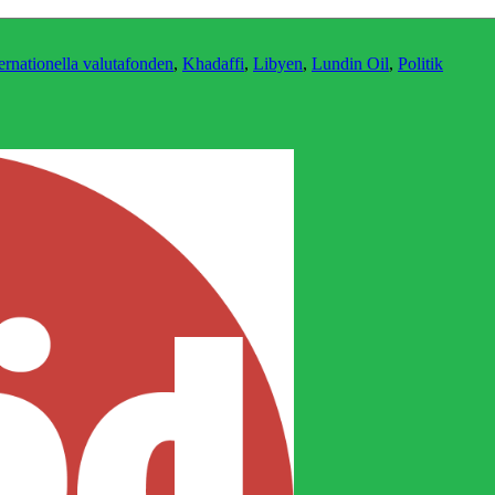
ernationella valutafonden
,
Khadaffi
,
Libyen
,
Lundin Oil
,
Politik