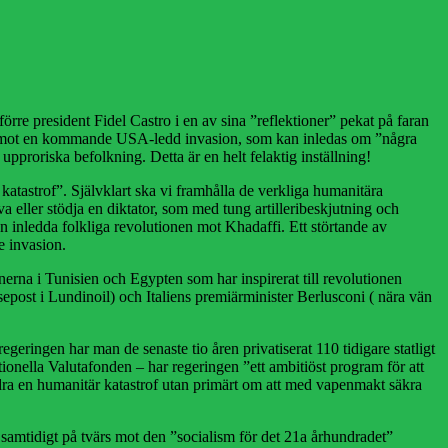
rre president Fidel Castro i en av sina ”reflektioner” pekat på faran
ner mot en kommande USA-ledd invasion, som kan inledas om ”några
pproriska befolkning. Detta är en helt felaktig inställning!
atastrof”. Självklart ska vi framhålla de verkliga humanitära
va eller stödja en diktator, som med tung artilleribeskjutning och
den inledda folkliga revolutionen mot Khadaffi. Ett störtande av
e invasion.
nerna i Tunisien och Egypten som har inspirerat till revolutionen
sepost i Lundinoil) och Italiens premiärminister Berlusconi ( nära vän
geringen har man de senaste tio åren privatiserat 110 tidigare statligt
ionella Valutafonden – har regeringen ”ett ambitiöst program för att
ra en humanitär katastrof utan primärt om att med vapenmakt säkra
 samtidigt på tvärs mot den ”socialism för det 21a århundradet”