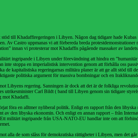
 stöd till Khadaffiregeringen i Libyen. Någon dag tidigare hade Kubas fö
ibyen. Av Castro uppmanas vi att förbereda breda protestdemonstratio
tion” innan vi protesterar mot Khadaffis pågående massaker av landets u
litärt ingripande i Libyen under förevändning att hindra en ”humanitär k
n inte stoppa en imperialistisk intervention genom att förhålla oss passi
 de kapitalistiska regeringarnas militära planer är att ge allt stöd till 
iktigaste politiska argument för massiva bombningar och en Irakliknand
ot Libyens regering. Sanningen är dock att det är de folkliga revolutio
 utrikesminister Carl Bildt ( band till Libyen genom sin tidigare styrel
ng mot Khadaffi.
 föra en alltmer nyliberal politik. Enligt en rapport från den libyska re
nt av den libyska ekonomin. Och enligt en annan rapport – från Internat
 Ett militärt ingripande från USA-NATO-EU handlar inte om att förhind
temet.
mot alla de som slåss för demokratiska rättigheter i Libyen, men det går