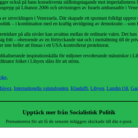
ygger också på hans konsekventa ställningstagande mot imperialismens h
s angrepp på Libanon 2006 och utvisningen av Israels ambassadör i Ve
ära av utvecklingen i Venezuela. Där skapade ett spontant folkligt uppror
litik – i kombination med en kraftig utvidgning av demokratin – som fö
eträdare på alla nivåer kan avsättas mellan de ordinarie valen. Det han 
 sig fritt – oberoende av en förtryckande stat och i motsättning till de p
inte heller att finnas i ett USA-kontrollerat protektorat.
dikaliserande inspirationskälla för miljoner revolterande människor i 
iktator folket i Libyen slåss för att störta.
oke
,
hàvez
,
Internationella valutafonden
,
Khadaffi
,
Libyen
,
Lundin Oil
,
Gad
Upptäck mer från Socialistisk Politik
Prenumerera för att få de senaste inläggen skickade till din e-post.