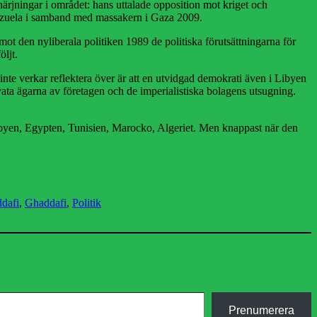
ärjningar i området: hans uttalade opposition mot kriget och
nezuela i samband med massakern i Gaza 2009.
 mot den nyliberala politiken 1989 de politiska förutsättningarna för
ljt.
inte verkar reflektera över är att en utvidgad demokrati även i Libyen
rivata ägarna av företagen och de imperialistiska bolagens utsugning.
Libyen, Egypten, Tunisien, Marocko, Algeriet. Men knappast när den
dafi
,
Ghaddafi
,
Politik
Prenumerera