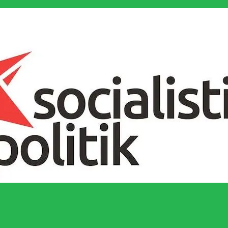
socialistiska Fjärde Internationalen och en viktig tillgång i kampen för 