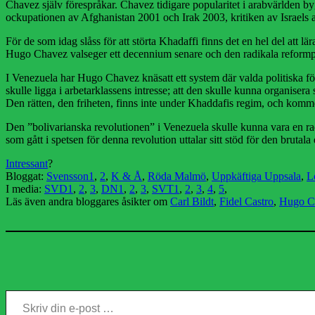
Chavez själv förespråkar. Chavez tidigare popularitet i arabvärlden b
ockupationen av Afghanistan 2001 och Irak 2003, kritiken av Israel
För de som idag slåss för att störta Khadaffi finns det en hel del att l
Hugo Chavez valseger ett decennium senare och den radikala reformpo
I Venezuela har Hugo Chavez knäsatt ett system där valda politiska för
skulle ligga i arbetarklassens intresse; att den skulle kunna organisera
Den rätten, den friheten, finns inte under Khaddafis regim, och kommer 
Den ”bolivarianska revolutionen” i Venezuela skulle kunna vara en ra
som gått i spetsen för denna revolution uttalar sitt stöd för den brutala d
Intressant
?
Bloggat:
Svensson1
,
2
,
K & Å
,
Röda Malmö
,
Uppkäftiga Uppsala
,
L
I media:
SVD1
,
2
,
3
,
DN1
,
2
,
3
,
SVT1
,
2
,
3
,
4
,
5
,
Läs även andra bloggares åsikter om
Carl Bildt
,
Fidel Castro
,
Hugo C
Skriv din e-post …