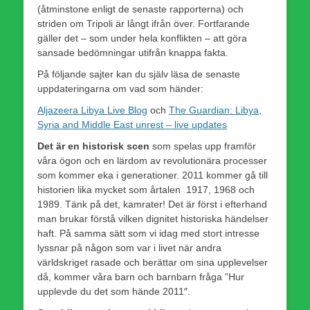
(åtminstone enligt de senaste rapporterna) och
striden om Tripoli är långt ifrån över. Fortfarande
gäller det – som under hela konflikten – att göra
sansade bedömningar utifrån knappa fakta.
På följande sajter kan du själv läsa de senaste
uppdateringarna om vad som händer:
Aljazeera Libya Live Blog
och
The Guardian: Libya,
Syria and Middle East unrest – live updates
Det är en historisk scen
som spelas upp framför
våra ögon och en lärdom av revolutionära processer
som kommer eka i generationer. 2011 kommer gå till
historien lika mycket som årtalen 1917, 1968 och
1989. Tänk på det, kamrater! Det är först i efterhand
man brukar förstå vilken dignitet historiska händelser
haft. På samma sätt som vi idag med stort intresse
lyssnar på någon som var i livet när andra
världskriget rasade och berättar om sina upplevelser
då, kommer våra barn och barnbarn fråga ”Hur
upplevde du det som hände 2011″.