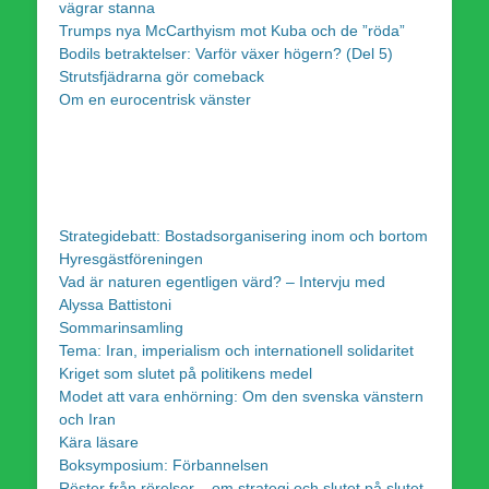
vägrar stanna
Trumps nya McCarthyism mot Kuba och de ”röda”
Bodils betraktelser: Varför växer högern? (Del 5)
Strutsfjädrarna gör comeback
Om en eurocentrisk vänster
Strategidebatt: Bostadsorganisering inom och bortom
Hyresgästföreningen
Vad är naturen egentligen värd? – Intervju med
Alyssa Battistoni
Sommarinsamling
Tema: Iran, imperialism och internationell solidaritet
Kriget som slutet på politikens medel
Modet att vara enhörning: Om den svenska vänstern
och Iran
Kära läsare
Boksymposium: Förbannelsen
Röster från rörelser – om strategi och slutet på slutet