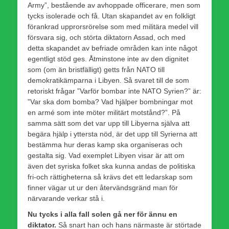
Army”, bestående av avhoppade officerare, men som
tycks isolerade och få. Utan skapandet av en folkligt
förankrad upprorsrörelse som med militära medel vill
försvara sig, och störta diktatorn Assad, och med
detta skapandet av befriade områden kan inte något
egentligt stöd ges. Åtminstone inte av den dignitet
som (om än bristfälligt) getts från NATO till
demokratikämparna i Libyen. Så svaret till de som
retoriskt frågar ”Varför bombar inte NATO Syrien?” är:
”Var ska dom bomba? Vad hjälper bombningar mot
en armé som inte möter militärt motstånd?”. På
samma sätt som det var upp till Libyerna själva att
begära hjälp i yttersta nöd, är det upp till Syrierna att
bestämma hur deras kamp ska organiseras och
gestalta sig. Vad exemplet Libyen visar är att om
även det syriska folket ska kunna andas de politiska
fri-och rättigheterna så krävs det ett ledarskap som
finner vägar ut ur den återvändsgränd man för
närvarande verkar stå i.
Nu tycks i alla fall solen gå ner för ännu en
diktator.
Så snart han och hans närmaste är störtade