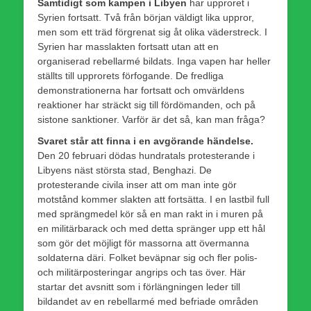
Samtidigt som kampen i Libyen
har upproret i
Syrien fortsatt. Två från början väldigt lika uppror,
men som ett träd förgrenat sig åt olika väderstreck. I
Syrien har masslakten fortsatt utan att en
organiserad rebellarmé bildats. Inga vapen har heller
ställts till upprorets förfogande. De fredliga
demonstrationerna har fortsatt och omvärldens
reaktioner har sträckt sig till fördömanden, och på
sistone sanktioner. Varför är det så, kan man fråga?
Svaret står att finna i en avgörande händelse.
Den 20 februari dödas hundratals protesterande i
Libyens näst största stad, Benghazi. De
protesterande civila inser att om man inte gör
motstånd kommer slakten att fortsätta. I en lastbil full
med sprängmedel kör så en man rakt in i muren på
en militärbarack och med detta spränger upp ett hål
som gör det möjligt för massorna att övermanna
soldaterna däri. Folket beväpnar sig och fler polis-
och militärposteringar angrips och tas över. Här
startar det avsnitt som i förlängningen leder till
bildandet av en rebellarmé med befriade områden