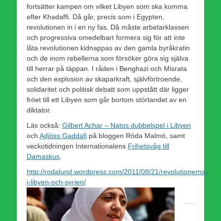
fortsätter kampen om vilket Libyen som ska komma
efter Khadaffi. Då går, precis som i Egypten,
revolutionen in i en ny fas. Då måste arbetarklassen
och progressiva omedelbart formera sig för att inte
låta revolutionen kidnappas av den gamla byråkratin
och de inom rebellerna som försöker göra sig själva
till herrar på täppan. I råden i Benghazi och Misrata
och den explosion av skaparkraft, självförtroende,
solidaritet och politisk debatt som uppstått där ligger
fröet till ett Libyen som går bortom störtandet av en
diktator.
Läs också:
Gilbert Achar – Natos dubbelspel i Libyen
och
Adjöss Gaddafi
på bloggen Röda Malmö, samt
veckotidningen Internationalens
Frihetsvåg till
Damaskus
.
http://rodalund.wordpress.com/2011/08/21/revolutionerna-
i-libyen-och-syrien/