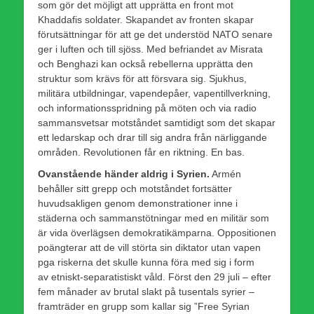
som gör det möjligt att upprätta en front mot
Khaddafis soldater. Skapandet av fronten skapar
förutsättningar för att ge det understöd NATO senare
ger i luften och till sjöss. Med befriandet av Misrata
och Benghazi kan också rebellerna upprätta den
struktur som krävs för att försvara sig. Sjukhus,
militära utbildningar, vapendepåer, vapentillverkning,
och informationsspridning på möten och via radio
sammansvetsar motståndet samtidigt som det skapar
ett ledarskap och drar till sig andra från närliggande
områden. Revolutionen får en riktning. En bas.
Ovanstående händer aldrig i Syrien.
Armén
behåller sitt grepp och motståndet fortsätter
huvudsakligen genom demonstrationer inne i
städerna och sammanstötningar med en militär som
är vida överlägsen demokratikämparna. Oppositionen
poängterar att de vill störta sin diktator utan vapen
pga riskerna det skulle kunna föra med sig i form
av etniskt-separatistiskt våld. Först den 29 juli – efter
fem månader av brutal slakt på tusentals syrier –
framträder en grupp som kallar sig ”Free Syrian