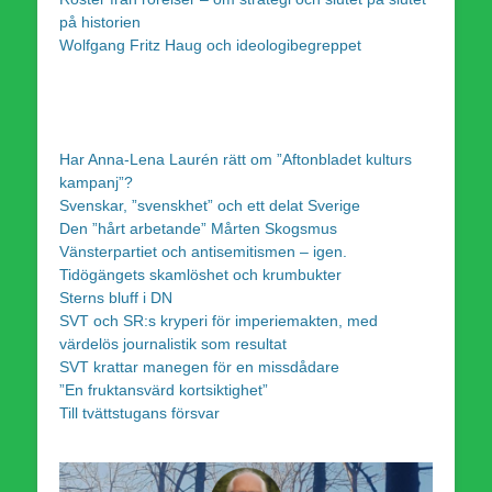
på historien
Wolfgang Fritz Haug och ideologibegreppet
Har Anna-Lena Laurén rätt om ”Aftonbladet kulturs
kampanj”?
Svenskar, ”svenskhet” och ett delat Sverige
Den ”hårt arbetande” Mårten Skogsmus
Vänsterpartiet och antisemitismen – igen.
Tidögängets skamlöshet och krumbukter
Sterns bluff i DN
SVT och SR:s kryperi för imperiemakten, med
värdelös journalistik som resultat
SVT krattar manegen för en missdådare
”En fruktansvärd kortsiktighet”
Till tvättstugans försvar