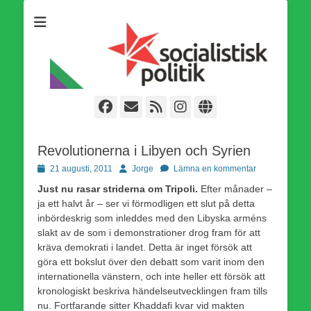
Som medlem i Socialistisk Politik är du medlem i den
Socialistisk Politik
världsomfattande socialistiska Fjärde Internationalen och en viktig
tillgång i kampen för en socialistisk framtid!
Facebook
E-
Webbflöde
Instagram
Webbplats
post
Revolutionerna i Libyen och Syrien
Publicerad
Författare
21 augusti, 2011
Jorge
Lämna en kommentar
den
Just nu rasar striderna om Tripoli.
Efter månader –
ja ett halvt år – ser vi förmodligen ett slut på detta
inbördeskrig som inleddes med den Libyska arméns
slakt av de som i demonstrationer drog fram för att
kräva demokrati i landet. Detta är inget försök att
göra ett bokslut över den debatt som varit inom den
internationella vänstern, och inte heller ett försök att
kronologiskt beskriva händelseutvecklingen fram tills
nu. Fortfarande sitter Khaddafi kvar vid makten