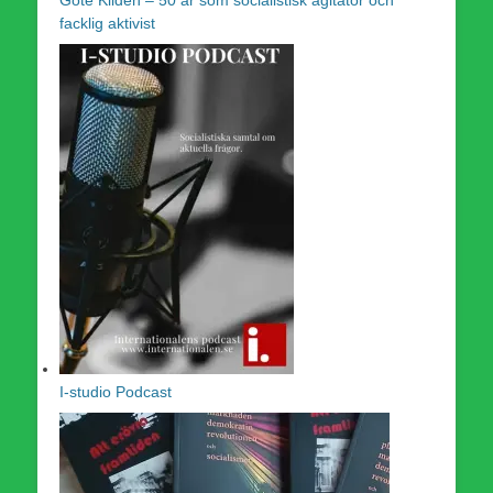
Göte Kildén – 50 år som socialistisk agitator och
facklig aktivist
I-studio Podcast