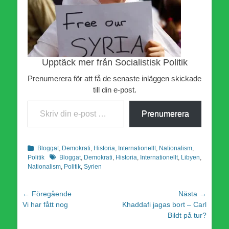
Upptäck mer från Socialistisk Politik
Prenumerera för att få de senaste inläggen skickade
till din e-post.
Skriv din e-post …
Prenumerera
Kategorier
Bloggat
,
Demokrati
,
Historia
,
Internationellt
,
Nationalism
,
Etiketter
Politik
Bloggat
,
Demokrati
,
Historia
,
Internationellt
,
Libyen
,
Nationalism
,
Politik
,
Syrien
Inläggsnavigering
← Föregående
Nästa →
Föregående
Nästa
Vi har fått nog
Khaddafi jagas bort – Carl
inlägg:
inlägg:
Bildt på tur?