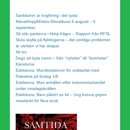
Sanktioner är krigföring i det tysta
KlimatHoppMötets Klimatbuss 6 augusti – 5
september
Så står partierna i hbtqi-frågor – Rapport från RFSL
Sluta skylla på flyktingarna – det verkliga problemet
är världen vi har skapat
Att tro
Dags att byta namn – från ”nyheter” till ”dumheter”
Känslorna
Eskilstuna: Manifestationer för solidaritet med
Palestina på lördag 1/8
Eskilstuna: Man anhållen efter kvinnomisshandel
under onsdagskvällen
Eskilstuna: Barn påkört av bil – Ung kvinna gripen
misstänkt för flera brott