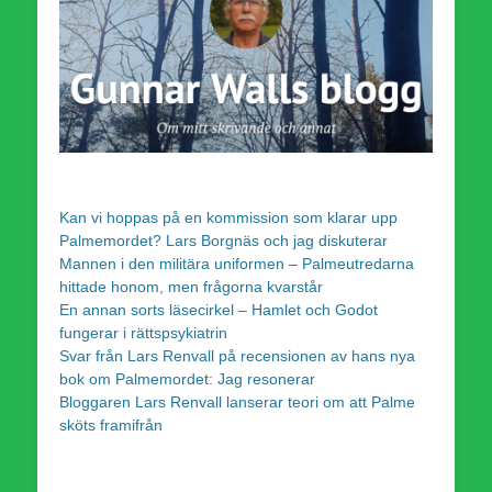
Kan vi hoppas på en kommission som klarar upp
Palmemordet? Lars Borgnäs och jag diskuterar
Mannen i den militära uniformen – Palmeutredarna
hittade honom, men frågorna kvarstår
En annan sorts läsecirkel – Hamlet och Godot
fungerar i rättspsykiatrin
Svar från Lars Renvall på recensionen av hans nya
bok om Palmemordet: Jag resonerar
Bloggaren Lars Renvall lanserar teori om att Palme
sköts framifrån