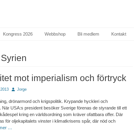
Kongress 2026
Webbshop
Bli medlem
Kontakt
:
Syrien
itet mot imperialism och förtryck
Författare
 2013
Jorge
g, drönarmord och krigspolitik. Krypande hyckleri och
 När USA:s president besöker Sverige förenas de styrande till ett
skådespel kring en världsordning som kräver ofattbara offer. Där
s för oljekapitalets vinster i klimatkrisens spår, där nöd och
 mer …