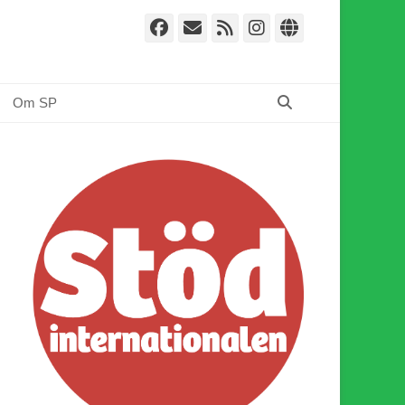
Facebook
E-
Webbflöde
Instagram
Webbplat
post
Sök
Om SP