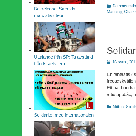
Kategorier
Demonstratio
Bokrelease: Samtida
Manning
,
Obam
marxistisk teori
Solidar
Uttalande från SP: Ta avstånd
Publicerad
16 mars, 201
från Israels terror
den
En fantastisk s
fredagskvällen
Ett par hundra 
artistuppbåd, 
Kategorier
Möten
,
Solida
Solidaritet med Internationalen