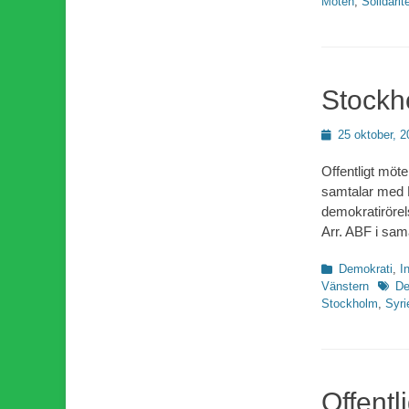
Möten
,
Solidarit
Stockh
Publicerad
25 oktober, 2
den
Offentligt möte
samtalar med H
demokratirörel
Arr. ABF i sam
Kategorier
Demokrati
,
I
Etiket
Vänstern
De
Stockholm
,
Syri
Offentl