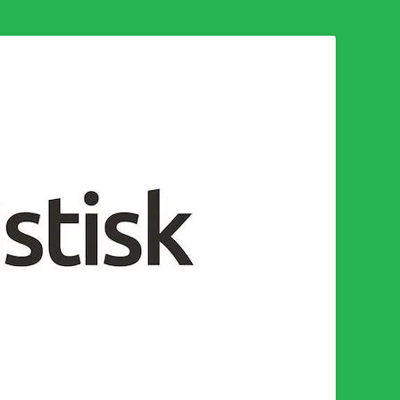
n för en socialistisk framtid!