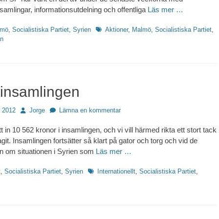
amlingar, informationsutdelning och offentliga
Läs mer …
Etiketter
lmö
,
Socialistiska Partiet
,
Syrien
Aktioner
,
Malmö
,
Socialistiska Partiet
,
en
-insamlingen
Författare
 2012
Jorge
Lämna en kommentar
fått in 10 562 kronor i insamlingen, och vi vill härmed rikta ett stort tack
ragit. Insamlingen fortsätter så klart på gator och torg och vid de
en om situationen i Syrien som
Läs mer …
Etiketter
t
,
Socialistiska Partiet
,
Syrien
Internationellt
,
Socialistiska Partiet
,