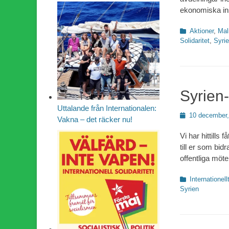
ekonomiska ins
Kategorier
Aktioner
,
Ma
Solidaritet
,
Syri
Syrien
Uttalande från Internationalen:
Publicerad
10 december,
Vakna – det räcker nu!
den
Vi har hittills 
till er som bid
offentliga möt
Kategorier
Internationell
Syrien