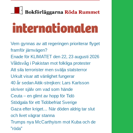
Vem gynnas av att regeringen prioriterar flyget
framför järnvägen?
Enade för KLIMATET den 22, 23 augusti 2026
Våldsvåg i Pakistan mot folkliga protester
Att sila terrorister men svälja statsterror
Urkult visar att vänlighet fungerar
40 år sedan Aitik-strejken: Lars Karlsson
skriver själv om vad som hände
Ceuta – en glimt av hopp för Tidö
Stödgala för ett Tidöbefriat Sverige
Gaza efter kriget… När döden aldrig tar slut
och livet vägrar stanna
Trumps nya McCarthyism mot Kuba och de
”röda”