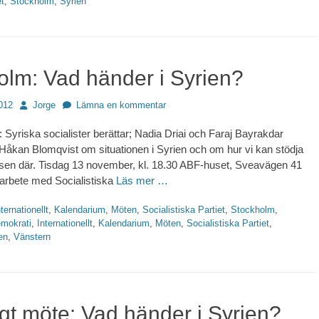
et
,
Stockholm
,
Syrien
olm: Vad händer i Syrien?
Författare
012
Jorge
Lämna en kommentar
: Syriska socialister berättar; Nadia Driai och Faraj Bayrakdar
åkan Blomqvist om situationen i Syrien och om hur vi kan stödja
sen där. Tisdag 13 november, kl. 18.30 ABF-huset, Sveavägen 41
arbete med Socialistiska
Läs mer …
nternationellt
,
Kalendarium
,
Möten
,
Socialistiska Partiet
,
Stockholm
,
ter
mokrati
,
Internationellt
,
Kalendarium
,
Möten
,
Socialistiska Partiet
,
en
,
Vänstern
igt möte: Vad händer i Syrien?