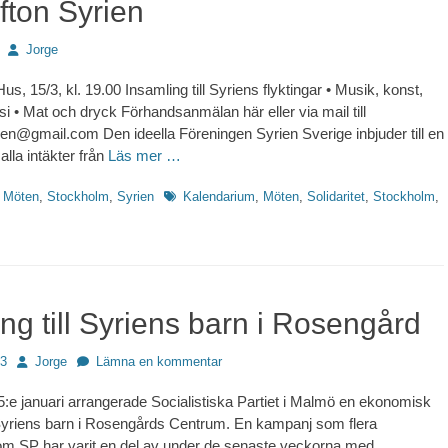
fton Syrien
Författare
Jorge
us, 15/3, kl. 19.00 Insamling till Syriens flyktingar • Musik, konst,
si • Mat och dryck Förhandsanmälan här eller via mail till
rien@gmail.com Den ideella Föreningen Syrien Sverige inbjuder till en
alla intäkter från
Läs mer …
Etiketter
,
Möten
,
Stockholm
,
Syrien
Kalendarium
,
Möten
,
Solidaritet
,
Stockholm
,
ng till Syriens barn i Rosengård
Författare
13
Jorge
Lämna en kommentar
:e januari arrangerade Socialistiska Partiet i Malmö en ekonomisk
Syriens barn i Rosengårds Centrum. En kampanj som flera
om SP har varit en del av under de senaste veckorna med