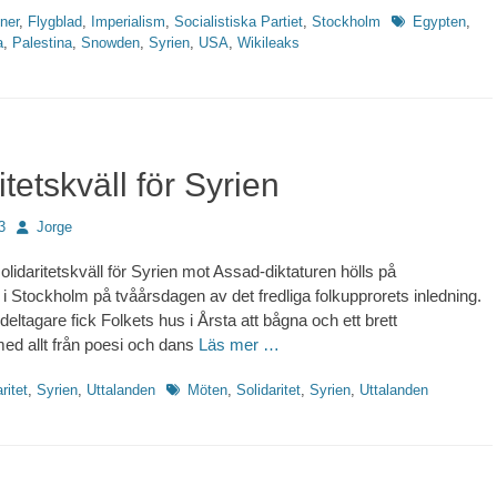
Etiketter
ner
,
Flygblad
,
Imperialism
,
Socialistiska Partiet
,
Stockholm
Egypten
,
a
,
Palestina
,
Snowden
,
Syrien
,
USA
,
Wikileaks
itetskväll för Syrien
Författare
3
Jorge
olidaritetskväll för Syrien mot Assad-diktaturen hölls på
 i Stockholm på tvåårsdagen av det fredliga folkupprorets inledning.
deltagare fick Folkets hus i Årsta att bågna och ett brett
med allt från poesi och dans
Läs mer …
Etiketter
ritet
,
Syrien
,
Uttalanden
Möten
,
Solidaritet
,
Syrien
,
Uttalanden