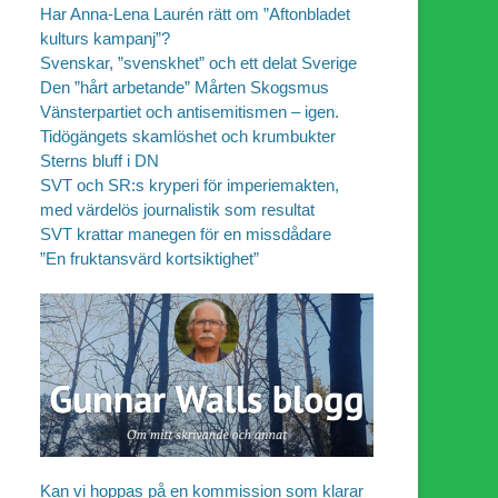
Har Anna-Lena Laurén rätt om ”Aftonbladet
kulturs kampanj”?
Svenskar, ”svenskhet” och ett delat Sverige
Den ”hårt arbetande” Mårten Skogsmus
Vänsterpartiet och antisemitismen – igen.
Tidögängets skamlöshet och krumbukter
Sterns bluff i DN
SVT och SR:s kryperi för imperiemakten,
med värdelös journalistik som resultat
SVT krattar manegen för en missdådare
”En fruktansvärd kortsiktighet”
Kan vi hoppas på en kommission som klarar