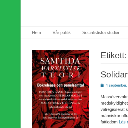
Primär meny
Hoppa
Hem
Vår politik
Socialistiska studier
till
innehåll
Etikett
Solidar
Publicerad
4 september,
den
Massövervaknin
medskyldighet.
välregisserat 
människor offra
fattigdom
Läs