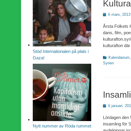
Kultura
Publicerad
6 mars, 2013
den
Årsta Folkets H
dans, film, poe
kulturafton.sy
kulturafton där 
Stöd Internationalen på plats i
Kategorier
Kalendarium
Gaza!
Syrien
Insamli
Publicerad
6 januari, 20
den
Lördagen den 5
insamling för 
Nytt nummer av Röda rummet
avdelningar in