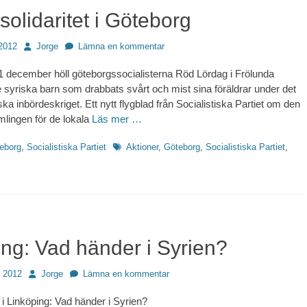
solidaritet i Göteborg
Författare
2012
Jorge
Lämna en kommentar
 december höll göteborgssocialisterna Röd Lördag i Frölunda
 syriska barn som drabbats svårt och mist sina föräldrar under det
a inbördeskriget. Ett nytt flygblad från Socialistiska Partiet om den
mlingen för de lokala
Läs mer …
Etiketter
eborg
,
Socialistiska Partiet
Aktioner
,
Göteborg
,
Socialistiska Partiet
,
ing: Vad händer i Syrien?
Författare
 2012
Jorge
Lämna en kommentar
 i Linköping: Vad händer i Syrien?