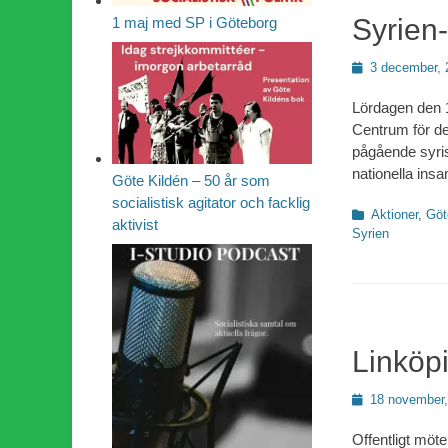
Syrien-
1 maj med SP i Göteborg
Publicerad
3 december, 
den
Lördagen den 1
Centrum för de
pågående syrisk
nationella insa
Göte Kildén – 50 år som
socialistisk agitator och facklig
Kategorier
Aktioner
,
Göt
aktivist
Syrien
Linköp
Publicerad
18 november,
den
Offentligt möte