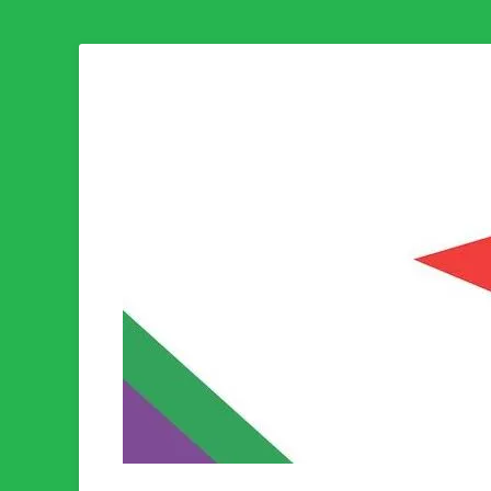
Som medlem i Socialistisk Politik är du medlem i den värld
Socialistisk Politi