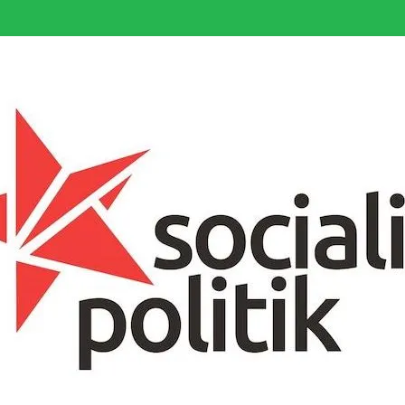
somfattande socialistiska Fjärde Internationalen och en viktig tillgång i kampe
k