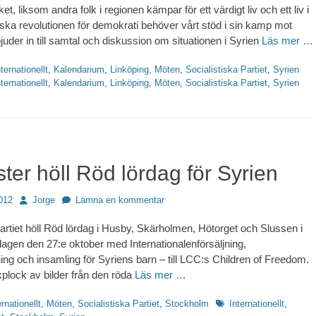
et, liksom andra folk i regionen kämpar för ett värdigt liv och ett liv i
riska revolutionen för demokrati behöver vårt stöd i sin kamp mot
bjuder in till samtal och diskussion om situationen i Syrien
Läs mer …
Et
nternationellt
,
Kalendarium
,
Linköping
,
Möten
,
Socialistiska Partiet
,
Syrien
nternationellt
,
Kalendarium
,
Linköping
,
Möten
,
Socialistiska Partiet
,
Syrien
ster höll Röd lördag för Syrien
Författare
012
Jorge
Lämna en kommentar
Partiet höll Röd lördag i Husby, Skärholmen, Hötorget och Slussen i
agen den 27:e oktober med Internationalenförsäljning,
ning och insamling för Syriens barn – till LCC:s Children of Freedom.
axplock av bilder från den röda
Läs mer …
Etiketter
ernationellt
,
Möten
,
Socialistiska Partiet
,
Stockholm
Internationellt
,