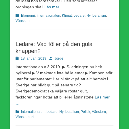
de ideal hon förespråkar? Den som kritiserar
ordningen skall
Läs mer …
Kategorier
Ekonomi
,
Internationalen
,
Klimat
,
Ledare
,
Nyliberalism
,
Vänstern
Ledare: Vad följer på den gula
knappen?
Publicerad
Författare
18 januari, 2019
Jorge
den
Internationalen # 3 2019 ▶ S-ledningen nu helt
nyliberal ▶ V mäktade inte hålla emot ▶ Kampen står
utanför parlamentet Har ni tänkt på att allt hemskt i
Sverige har blivit gult på senare tid?
Sverigedemokratiska väljare röstar gult,
fackföreningar hotar att bli eller åtminstone
Läs mer
…
Kategorier
Internationalen
,
Ledare
,
Nyliberalism
,
Politik
,
Vänstern
,
Vänsterpartiet