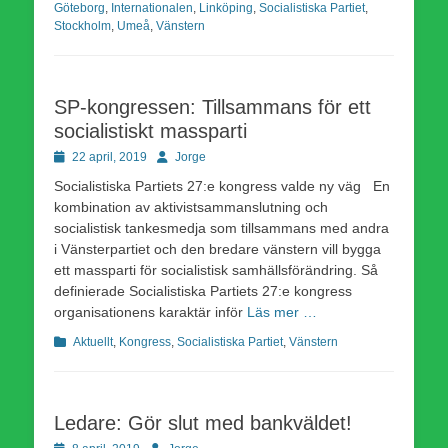
Göteborg
,
Internationalen
,
Linköping
,
Socialistiska Partiet
,
Stockholm
,
Umeå
,
Vänstern
SP-kongressen: Tillsammans för ett
socialistiskt massparti
Publicerad
Författare
22 april, 2019
Jorge
den
Socialistiska Partiets 27:e kongress valde ny väg En
kombination av aktivistsammanslutning och
socialistisk tankesmedja som tillsammans med andra
i Vänsterpartiet och den bredare vänstern vill bygga
ett massparti för socialistisk samhällsförändring. Så
definierade Socialistiska Partiets 27:e kongress
organisationens karaktär inför
Läs mer …
Kategorier
Aktuellt
,
Kongress
,
Socialistiska Partiet
,
Vänstern
Ledare: Gör slut med bankväldet!
Publicerad
Författare