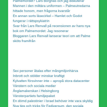
Palmemordet? Lars Borgnäs och jag diskuterar
Mannen i den militära uniformen – Palmeutredarna
hittade honom, men frågorna kvarstår
En annan sorts läsecirkel – Hamlet och Godot
fungerar i rättspsykiatrin
Svar från Lars Renvall på recensionen av hans nya
bok om Palmemordet: Jag resonerar
Bloggaren Lars Renvall lanserar teori om att Palme
sköts framifrån
Sex personer åtalas efter mångmiljonhärva
Inbrott och stölder minskar kraftigt
Kylvatten försvinner inte – apropå stora datacenter
Vänstern och sociala medier
Änglamakerskan i Helsingborg
Vänsterpartiets familjepaket
En dömd palestinier i Israel behöver inte vara skyldig
Nya tips och tricks för Fediversum, den sociala