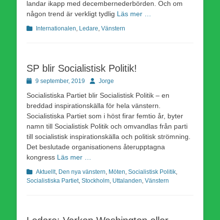
landar ikapp med decembernederbörden. Och om
någon trend är verkligt tydlig
Läs mer …
Kategorier
Internationalen
,
Ledare
,
Vänstern
SP blir Socialistisk Politik!
Publicerad
Författare
9 september, 2019
Jorge
den
Socialistiska Partiet blir Socialistisk Politik – en
breddad inspirationskälla för hela vänstern.
Socialistiska Partiet som i höst firar femtio år, byter
namn till Socialistisk Politik och omvandlas från parti
till socialistisk inspirationskälla och politisk strömning.
Det beslutade organisationens återupptagna
kongress
Läs mer …
Kategorier
Aktuellt
,
Den nya vänstern
,
Möten
,
Socialistisk Politik
,
Socialistiska Partiet
,
Stockholm
,
Uttalanden
,
Vänstern