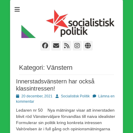
Som medlem i Socialistisk Politik är du medlem i den
Socialistisk Politik
världsomfattande socialistiska Fjärde Internationalen och en viktig
tillgång i kampen för en socialistisk framtid!
Facebook
E-
Webbflöde
Instagram
Webbplats
post
Kategori:
Vänstern
Innerstadsvänstern har också
klassintressen!
Publicerad
Författare
20 december, 2021
Socialistisk Politik
Lämna en
den
kommentar
Ledaren nr 50 Nya mätningar visar att innerstaden
blivit röd Vänsterväljare förvandlas till naiva idealister
Formulerar sin politik kring konkreta intressen
Valrörelsen är i full gång och opinionsmätningarna