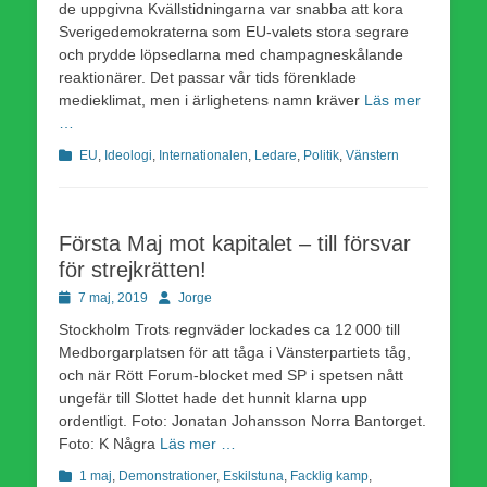
de uppgivna Kvällstidningarna var snabba att kora
Sverigedemokraterna som EU-valets stora segrare
och prydde löpsedlarna med champagneskålande
reaktionärer. Det passar vår tids förenklade
medieklimat, men i ärlighetens namn kräver
Läs mer
…
Kategorier
EU
,
Ideologi
,
Internationalen
,
Ledare
,
Politik
,
Vänstern
Första Maj mot kapitalet – till försvar
för strejkrätten!
Publicerad
Författare
7 maj, 2019
Jorge
den
Stockholm Trots regnväder lockades ca 12 000 till
Medborgarplatsen för att tåga i Vänsterpartiets tåg,
och när Rött Forum-blocket med SP i spetsen nått
ungefär till Slottet hade det hunnit klarna upp
ordentligt. Foto: Jonatan Johansson Norra Bantorget.
Foto: K Några
Läs mer …
Kategorier
1 maj
,
Demonstrationer
,
Eskilstuna
,
Facklig kamp
,