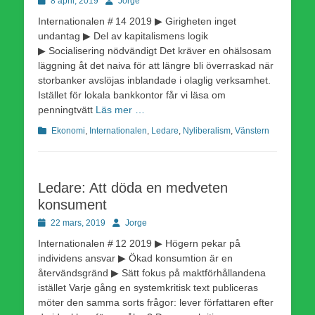
8 april, 2019
Jorge
den
Internationalen # 14 2019 ▶ Girigheten inget
undantag ▶ Del av kapitalismens logik
▶ Socialisering nödvändigt Det kräver en ohälsosam
läggning åt det naiva för att längre bli överraskad när
storbanker avslöjas inblandade i olaglig verksamhet.
Istället för lokala bankkontor får vi läsa om
penningtvätt
Läs mer …
Kategorier
Ekonomi
,
Internationalen
,
Ledare
,
Nyliberalism
,
Vänstern
Ledare: Att döda en med­veten
konsument
Publicerad
Författare
22 mars, 2019
Jorge
den
Internationalen # 12 2019 ▶ Högern pekar på
individens ansvar ▶ Ökad konsumtion är en
återvändsgränd ▶ Sätt fokus på maktförhållandena
istället Varje gång en systemkritisk text publiceras
möter den samma sorts frågor: lever författaren efter