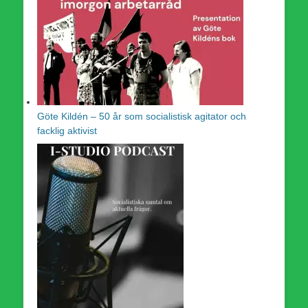
Göte Kildén – 50 år som socialistisk agitator och
facklig aktivist