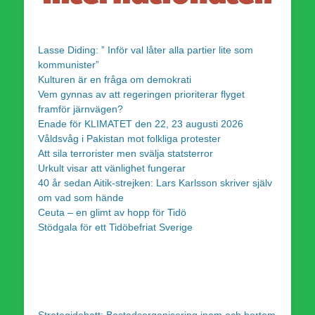
Lasse Diding: ” Inför val låter alla partier lite som
kommunister”
Kulturen är en fråga om demokrati
Vem gynnas av att regeringen prioriterar flyget
framför järnvägen?
Enade för KLIMATET den 22, 23 augusti 2026
Våldsvåg i Pakistan mot folkliga protester
Att sila terrorister men svälja statsterror
Urkult visar att vänlighet fungerar
40 år sedan Aitik-strejken: Lars Karlsson skriver själv
om vad som hände
Ceuta – en glimt av hopp för Tidö
Stödgala för ett Tidöbefriat Sverige
Strategidebatt: Bostadsorganisering inom och bortom