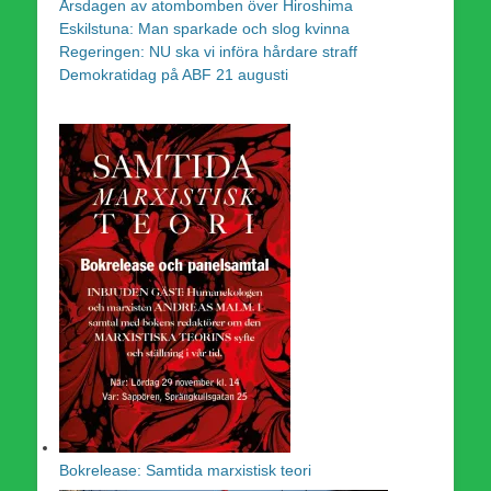
Årsdagen av atombomben över Hiroshima
Eskilstuna: Man sparkade och slog kvinna
Regeringen: NU ska vi införa hårdare straff
Demokratidag på ABF 21 augusti
Bokrelease: Samtida marxistisk teori