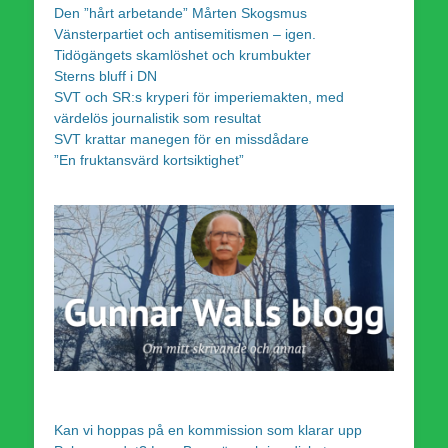
Den ”hårt arbetande” Mårten Skogsmus
Vänsterpartiet och antisemitismen – igen.
Tidögängets skamlöshet och krumbukter
Sterns bluff i DN
SVT och SR:s kryperi för imperiemakten, med
värdelös journalistik som resultat
SVT krattar manegen för en missdådare
”En fruktansvärd kortsiktighet”
Kan vi hoppas på en kommission som klarar upp