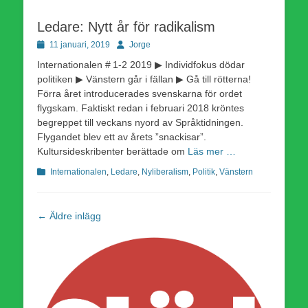
Ledare: Nytt år för radikalism
Publicerad
Författare
11 januari, 2019
Jorge
den
Internationalen # 1-2 2019 ▶ Individfokus dödar
politiken ▶ Vänstern går i fällan ▶ Gå till rötterna!
Förra året introducerades svenskarna för ordet
flygskam. Faktiskt redan i februari 2018 kröntes
begreppet till veckans nyord av Språktidningen.
Flygandet blev ett av årets ”snackisar”.
Kultursideskribenter berättade om
Läs mer …
Kategorier
Internationalen
,
Ledare
,
Nyliberalism
,
Politik
,
Vänstern
Inläggsnavigering
←
Äldre inlägg