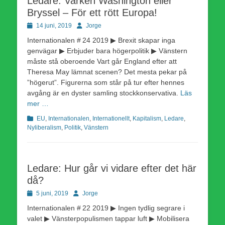
Ledare: Varken Washington eller
Bryssel – För ett rött Europa!
Publicerad
Författare
14 juni, 2019
Jorge
den
Internationalen # 24 2019 ▶ Brexit skapar inga
genvägar ▶ Erbjuder bara högerpolitik ▶ Vänstern
måste stå oberoende Vart går England efter att
Theresa May lämnat scenen? Det mesta pekar på
”högerut”. Figurerna som står på tur efter hennes
avgång är en dyster samling stockkonservativa.
Läs
mer …
Kategorier
EU
,
Internationalen
,
Internationellt
,
Kapitalism
,
Ledare
,
Nyliberalism
,
Politik
,
Vänstern
Ledare: Hur går vi vidare efter det här
då?
Publicerad
Författare
5 juni, 2019
Jorge
den
Internationalen # 22 2019 ▶ Ingen tydlig segrare i
valet ▶ Vänsterpopulismen tappar luft ▶ Mobilisera