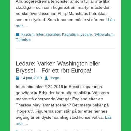
Alla högerextrema terrorister är som tur är inte lika
skickliga – och som högerextrem martyr måste den
norske överklassonen Philip Manshaus betraktas
som misslyckad. Som fenomen måste vi däremot
Läs
mer …
Kategorier
Fascism
,
Internationalen
,
Kapitalism
,
Ledare
,
Nyliberalism
,
Terrorism
Ledare: Varken Washington eller
Bryssel – För ett rött Europa!
Publicerad
Författare
14 juni, 2019
Jorge
den
Internationalen # 24 2019 ▶ Brexit skapar inga
genvägar ▶ Erbjuder bara högerpolitik ▶ Vänstern
måste stå oberoende Vart går England efter att
Theresa May lämnat scenen? Det mesta pekar på
”högerut”. Figurerna som står på tur efter hennes
avgång är en dyster samling stockkonservativa.
Läs
mer …