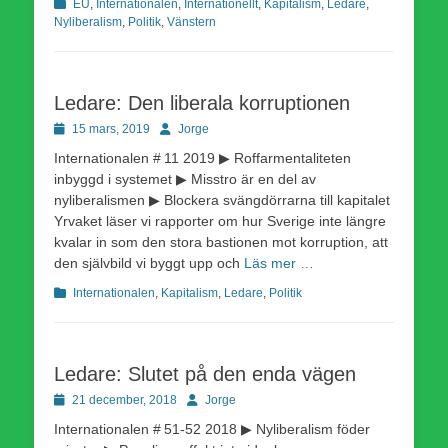
Kategorier
EU
,
Internationalen
,
Internationellt
,
Kapitalism
,
Ledare
,
Nyliberalism
,
Politik
,
Vänstern
Ledare: Den liberala korruptionen
Publicerad
Författare
15 mars, 2019
Jorge
den
Internationalen # 11 2019 ▶ Roffarmentaliteten
inbyggd i systemet ▶ Misstro är en del av
nyliberalismen ▶ Blockera svängdörrarna till kapitalet
Yrvaket läser vi rapporter om hur Sverige inte längre
kvalar in som den stora bastionen mot korruption, att
den självbild vi byggt upp och
Läs mer …
Kategorier
Internationalen
,
Kapitalism
,
Ledare
,
Politik
Ledare: Slutet på den enda vägen
Publicerad
Författare
21 december, 2018
Jorge
den
Internationalen # 51-52 2018 ▶ Nyliberalism föder