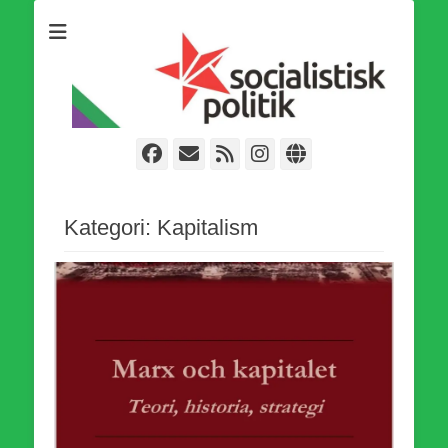
Som medlem i Socialistisk Politik är du medlem i den
Socialistisk Politik
världsomfattande socialistiska Fjärde Internationalen och en viktig
tillgång i kampen för en socialistisk framtid!
Facebook
E-
Webbflöde
Instagram
Webbplats
post
Kategori:
Kapitalism