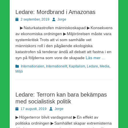
Ledare: Mordbrand i Amazonas
Publicerad
Författare
2 september, 2019
Jorge
den
▶ Naturkatastrofen människoskapad ▶ Konsekvens
av ekonomiska ordningen ▶ Miljörörelsen måste vara
systemkritisk Trots att vi som samhälle vet
människors roll i den pågående ekologiska
katastrofen så tenderar ändå all debatt att fastna i en
syn på följderna som vore de skapade
Läs mer …
Kategorier
Internationalen
,
Internationellt
,
Kapitalism
,
Ledare
,
Media
,
Miljö
Ledare: Terrorn kan bara bekämpas
med socialistisk politik
Publicerad
Författare
17 augusti, 2019
Jorge
den
▶ Högerterror blivit vardagsmat ▶ En effekt av
politiska ordningen ▶ Samhället skapar extremisterna