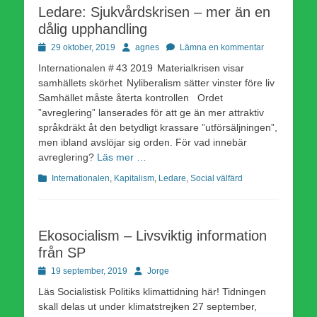
Ledare: Sjukvårdskrisen – mer än en
dålig upphandling
Publicerad
Författare
29 oktober, 2019
agnes
Lämna en kommentar
den
Internationalen # 43 2019 Materialkrisen visar
samhällets skörhet Nyliberalism sätter vinster före liv
Samhället måste återta kontrollen Ordet
”avreglering” lanserades för att ge än mer attraktiv
språkdräkt åt den betydligt krassare ”utförsäljningen”,
men ibland avslöjar sig orden. För vad innebär
avreglering?
Läs mer …
Kategorier
Internationalen
,
Kapitalism
,
Ledare
,
Social välfärd
Ekosocialism – Livsviktig information
från SP
Publicerad
Författare
19 september, 2019
Jorge
den
Läs Socialistisk Politiks klimattidning här! Tidningen
skall delas ut under klimatstrejken 27 september,