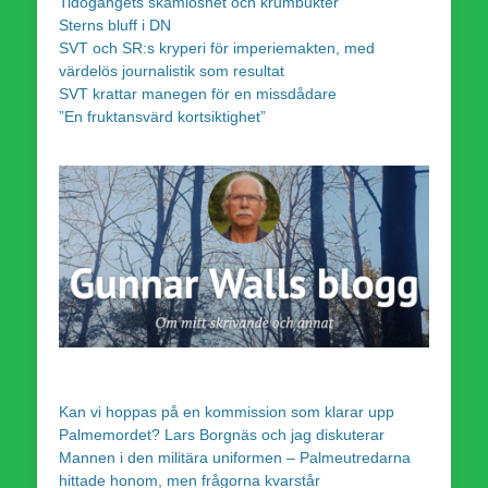
Tidögängets skamlöshet och krumbukter
Sterns bluff i DN
SVT och SR:s kryperi för imperiemakten, med
värdelös journalistik som resultat
SVT krattar manegen för en missdådare
”En fruktansvärd kortsiktighet”
Kan vi hoppas på en kommission som klarar upp
Palmemordet? Lars Borgnäs och jag diskuterar
Mannen i den militära uniformen – Palmeutredarna
hittade honom, men frågorna kvarstår