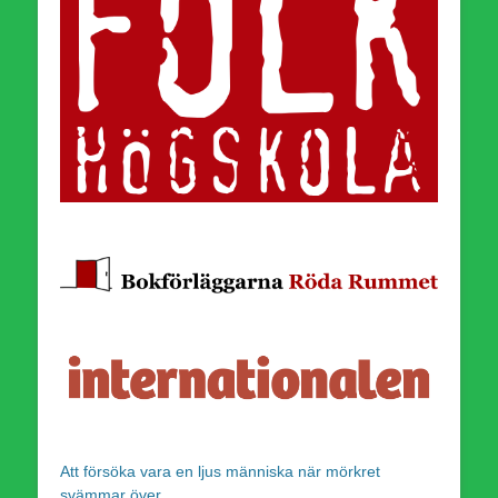
Att försöka vara en ljus människa när mörkret
svämmar över