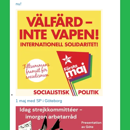
nu!
1 maj med SP i Göteborg