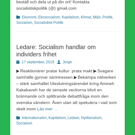
beställ och dela ut på din ort! Kontakta
socialistiskpolitik (@) gmail.com
Kategorier
Ekonomi
,
Ekosocialism
,
Kapitalism
,
Klimat
,
Miljö
,
Politik
,
Socialism
,
Socialistisk Politik
Ledare: Socialism handlar om
individers frihet
Publicerad
Författare
17 september, 2019
Jorge
den
▶ Reaktionärer pratar kultur: prata makt ▶ Svagare
samhälle gynnar särintressen ▶ Bekämpa nätverken
– stärk samhället Uteslutningsärendet kring Amineh
Kakabaveh har de senaste veckorna blivit en
brännande och splittrande debattfråga inom den
svenska vänstern. Även utan att spekulera i vad som
skett inom
Läs mer …
Kategorier
Internationalen
,
Kapitalism
,
Ledare
,
Nyliberalism
,
Socialism