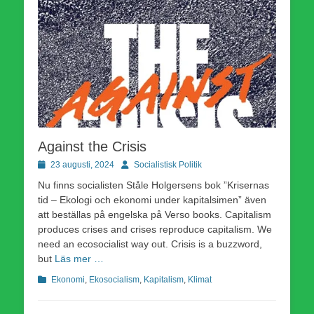
Against the Crisis
Publicerad
Författare
23 augusti, 2024
Socialistisk Politik
den
Nu finns socialisten Ståle Holgersens bok ”Krisernas
tid – Ekologi och ekonomi under kapitalsimen” även
att beställas på engelska på Verso books. Capitalism
produces crises and crises reproduce capitalism. We
need an ecosocialist way out. Crisis is a buzzword,
but
Läs mer …
Kategorier
Ekonomi
,
Ekosocialism
,
Kapitalism
,
Klimat