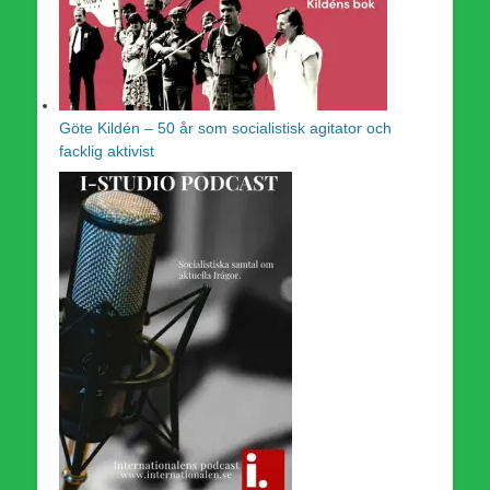
Göte Kildén – 50 år som socialistisk agitator och
facklig aktivist