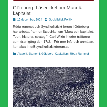
Göteborg: Läsecirkel om Marx &
kapitalet
Publicerad
Författare
12 december, 2024
Socialistisk Politik
den
Röda rummet och Syndikalistiskt forum i Göteborg
har arbetat fram en läsecirkel om ”Marx och kapitalet:
Teori, historia, strategi”. Carl Wilén inleder träffarna
som drar igång den 17/2. För mer info och anmälan,
kontakta info@syndikalistisktforum.se
Kategorier
Aktuellt
,
Ekonomi
,
Göteborg
,
Kapitalism
,
Röda Rummet