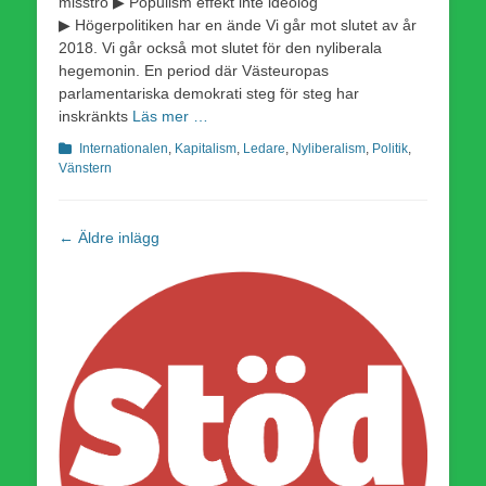
misstro ▶ Populism effekt inte ideolog
▶ Högerpolitiken har en ände Vi går mot slutet av år
2018. Vi går också mot slutet för den nyliberala
hegemonin. En period där Västeuropas
parlamentariska demokrati steg för steg har
inskränkts
Läs mer …
Kategorier
Internationalen
,
Kapitalism
,
Ledare
,
Nyliberalism
,
Politik
,
Vänstern
Inläggsnavigering
←
Äldre inlägg