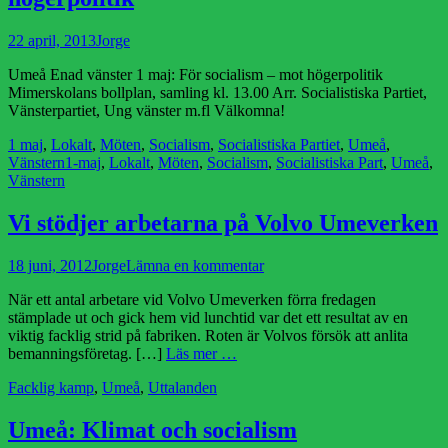
Publicerad
Författare
22 april, 2013
Jorge
den
Umeå Enad vänster 1 maj: För socialism – mot högerpolitik
Mimerskolans bollplan, samling kl. 13.00 Arr. Socialistiska Partiet,
Vänsterpartiet, Ung vänster m.fl Välkomna!
Kategorier
1 maj
,
Lokalt
,
Möten
,
Socialism
,
Socialistiska Partiet
,
Umeå
,
Etiketter
Vänstern
1-maj
,
Lokalt
,
Möten
,
Socialism
,
Socialistiska Part
,
Umeå
,
Vänstern
Vi stödjer arbetarna på Volvo Umeverken
Publicerad
Författare
18 juni, 2012
Jorge
Lämna en kommentar
den
När ett antal arbetare vid Volvo Umeverken förra fredagen
stämplade ut och gick hem vid lunchtid var det ett resultat av en
viktig facklig strid på fabriken. Roten är Volvos försök att anlita
bemanningsföretag. […]
Läs mer …
Kategorier
Facklig kamp
,
Umeå
,
Uttalanden
Umeå: Klimat och socialism