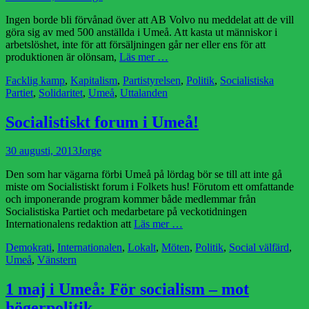
den
Ingen borde bli förvånad över att AB Volvo nu meddelat att de vill
göra sig av med 500 anställda i Umeå. Att kasta ut människor i
arbetslöshet, inte för att försäljningen går ner eller ens för att
produktionen är olönsam,
Läs mer …
Kategorier
Facklig kamp
,
Kapitalism
,
Partistyrelsen
,
Politik
,
Socialistiska
Partiet
,
Solidaritet
,
Umeå
,
Uttalanden
Socialistiskt forum i Umeå!
Publicerad
Författare
30 augusti, 2013
Jorge
den
Den som har vägarna förbi Umeå på lördag bör se till att inte gå
miste om Socialistiskt forum i Folkets hus! Förutom ett omfattande
och imponerande program kommer både medlemmar från
Socialistiska Partiet och medarbetare på veckotidningen
Internationalens redaktion att
Läs mer …
Kategorier
Demokrati
,
Internationalen
,
Lokalt
,
Möten
,
Politik
,
Social välfärd
,
Umeå
,
Vänstern
1 maj i Umeå: För socialism – mot
högerpolitik