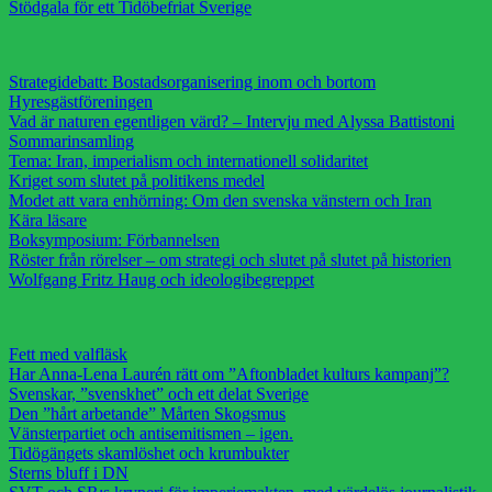
Stödgala för ett Tidöbefriat Sverige
Strategidebatt: Bostadsorganisering inom och bortom
Hyresgästföreningen
Vad är naturen egentligen värd? – Intervju med Alyssa Battistoni
Sommarinsamling
Tema: Iran, imperialism och internationell solidaritet
Kriget som slutet på politikens medel
Modet att vara enhörning: Om den svenska vänstern och Iran
Kära läsare
Boksymposium: Förbannelsen
Röster från rörelser – om strategi och slutet på slutet på historien
Wolfgang Fritz Haug och ideologibegreppet
Fett med valfläsk
Har Anna-Lena Laurén rätt om ”Aftonbladet kulturs kampanj”?
Svenskar, ”svenskhet” och ett delat Sverige
Den ”hårt arbetande” Mårten Skogsmus
Vänsterpartiet och antisemitismen – igen.
Tidögängets skamlöshet och krumbukter
Sterns bluff i DN