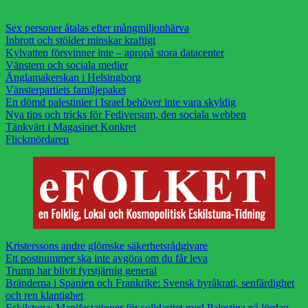
Sex personer åtalas efter mångmiljonhärva
Inbrott och stölder minskar kraftigt
Kylvatten försvinner inte – apropå stora datacenter
Vänstern och sociala medier
Änglamakerskan i Helsingborg
Vänsterpartiets familjepaket
En dömd palestinier i Israel behöver inte vara skyldig
Nya tips och tricks för Fediversum, den sociala webben
Tänkvärt i Magasinet Konkret
Flickmördaren
Kristerssons andre glömske säkerhetsrådgivare
Ett postnummer ska inte avgöra om du får leva
Trump har blivit fyrstjärnig general
Bränderna i Spanien och Frankrike: Svensk byråkrati, senfärdighet
och ren klantighet
Eskilstuna: Manifestationer för solidaritet med Palestina på lördag