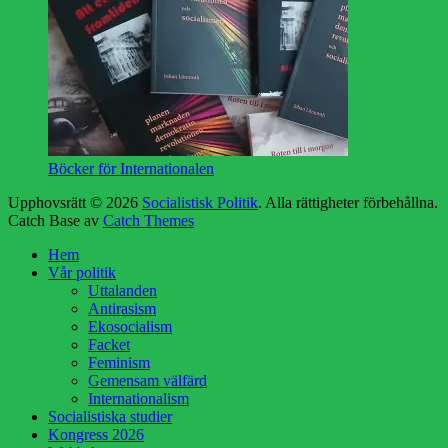
Böcker för Internationalen
Upphovsrätt © 2026
Socialistisk Politik
. Alla rättigheter förbehållna.
Catch Base av
Catch Themes
Rulla
Hem
upp
Vår politik
Uttalanden
Antirasism
Ekosocialism
Facket
Feminism
Gemensam välfärd
Internationalism
Socialistiska studier
Kongress 2026