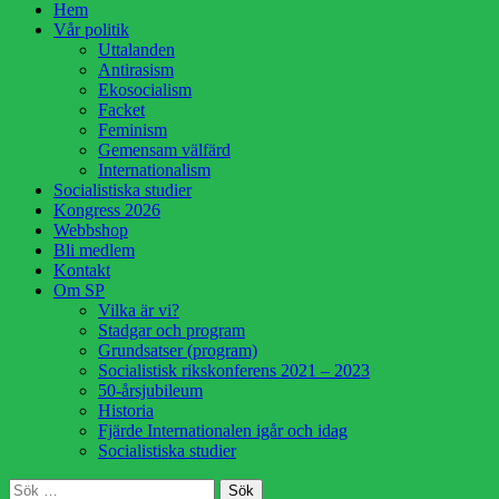
Hoppa
Hem
till
Vår politik
innehåll
Uttalanden
Antirasism
Ekosocialism
Facket
Feminism
Gemensam välfärd
Internationalism
Socialistiska studier
Kongress 2026
Webbshop
Bli medlem
Kontakt
Om SP
Vilka är vi?
Stadgar och program
Grundsatser (program)
Socialistisk rikskonferens 2021 – 2023
50-årsjubileum
Historia
Fjärde Internationalen igår och idag
Socialistiska studier
Sök
Sök