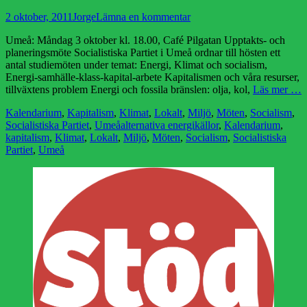
Publicerad
Författare
2 oktober, 2011
Jorge
Lämna en kommentar
den
Umeå: Måndag 3 oktober kl. 18.00, Café Pilgatan Upptakts- och
planeringsmöte Socialistiska Partiet i Umeå ordnar till hösten ett
antal studiemöten under temat: Energi, Klimat och socialism,
Energi-samhälle-klass-kapital-arbete Kapitalismen och våra resurser,
tillväxtens problem Energi och fossila bränslen: olja, kol,
Läs mer …
Kategorier
Kalendarium
,
Kapitalism
,
Klimat
,
Lokalt
,
Miljö
,
Möten
,
Socialism
,
Etiketter
Socialistiska Partiet
,
Umeå
alternativa energikällor
,
Kalendarium
,
kapitalism
,
Klimat
,
Lokalt
,
Miljö
,
Möten
,
Socialism
,
Socialistiska
Partiet
,
Umeå