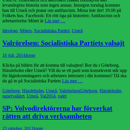
levandegöra historia som ingen annan. Imorgon torsdag kommer
han till Umeå och pratar om antifascism. Missa inte det! 19.00 på
Folkets hus. Facebook: Ett rött öga på historien: Antifascism och
arbetarrörelse Mötet är
Läs mer …
Kategorier
Ideologi
,
Möten
,
Socialistiska Partiet
,
Umeå
Valrörelsen: Socialistiska Partiets valsajt
Publicerad
Författare
16 juli, 2014
Jorge
den
Klicka på bilden för att komma till valsajten! Bor du i Göteborg,
Hässleholm eller Umeå? Vill du se ett parti som konsekvent står upp
för låginkomsttagares och arbetares intressen i din kommun? Då ska
du gå in på Socialistiska Partiets
Läs mer …
Kategorier
Etiketter
Göteborg
,
Hässleholm
,
Umeå
,
Valrörelsen
Göteborg
,
Hässleholm
,
supervalåret
,
Umeå
,
Val2014
,
valet
SP: Volvodirektörerna har förverkat
rätten att driva verksamheten
Publicerad
Författare
23 oktober, 2013
Jorge