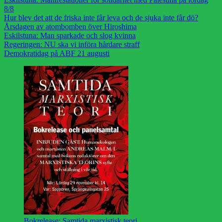
8/8
Hur blev det att de friska inte får leva och de sjuka inte får dö?
Årsdagen av atombomben över Hiroshima
Eskilstuna: Man sparkade och slog kvinna
Regeringen: NU ska vi införa hårdare straff
Demokratidag på ABF 21 augusti
Bokrelease: Samtida marxistisk teori