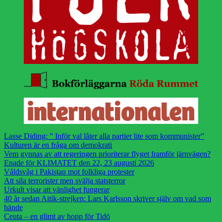
Lasse Diding: ” Inför val låter alla partier lite som kommunister”
Kulturen är en fråga om demokrati
Vem gynnas av att regeringen prioriterar flyget framför järnvägen?
Enade för KLIMATET den 22, 23 augusti 2026
Våldsvåg i Pakistan mot folkliga protester
Att sila terrorister men svälja statsterror
Urkult visar att vänlighet fungerar
40 år sedan Aitik-strejken: Lars Karlsson skriver själv om vad som
hände
Ceuta – en glimt av hopp för Tidö