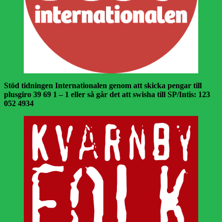
Stöd tidningen Internationalen genom att skicka pengar till
plusgiro 39 69 1 – 1 eller så går det att swisha till SP/Intis: 123
052 4934