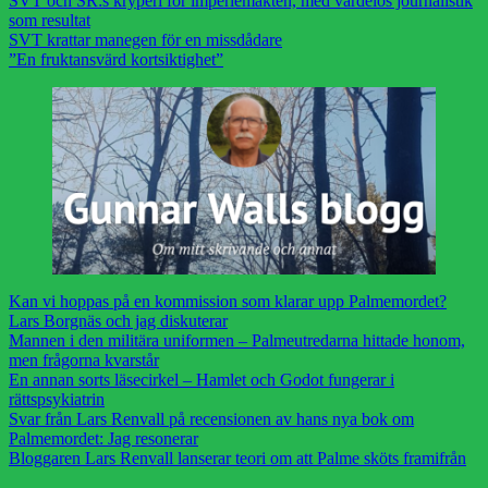
SVT och SR:s kryperi för imperiemakten, med värdelös journalistik
som resultat
SVT krattar manegen för en missdådare
”En fruktansvärd kortsiktighet”
Kan vi hoppas på en kommission som klarar upp Palmemordet?
Lars Borgnäs och jag diskuterar
Mannen i den militära uniformen – Palmeutredarna hittade honom,
men frågorna kvarstår
En annan sorts läsecirkel – Hamlet och Godot fungerar i
rättspsykiatrin
Svar från Lars Renvall på recensionen av hans nya bok om
Palmemordet: Jag resonerar
Bloggaren Lars Renvall lanserar teori om att Palme sköts framifrån