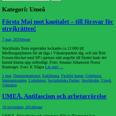
efter:
Kategori:
Umeå
Första Maj mot kapitalet – till försvar för
strejkrätten!
Publicerad
Författare
7 maj, 2019
Jorge
den
Stockholm Trots regnväder lockades ca 12 000 till
Medborgarplatsen för att tåga i Vänsterpartiets tåg, och när Rött
Forum-blocket med SP i spetsen nått ungefär till Slottet hade det
hunnit klarna upp ordentligt. Foto: Jonatan Johansson Norra
Bantorget. Foto: K Några
Läs mer …
Kategorier
1 maj
,
Demonstrationer
,
Eskilstuna
,
Facklig kamp
,
Göteborg
,
Internationalen
,
Linköping
,
Socialistiska Partiet
,
Stockholm
,
Umeå
,
Vänstern
UMEÅ. Antifascism och arbetarrörelse
Publicerad
Författare
19 november, 2014
Jorge
den
UMEÅ. Historikern och aktivisten Håkan Blomqvist kan