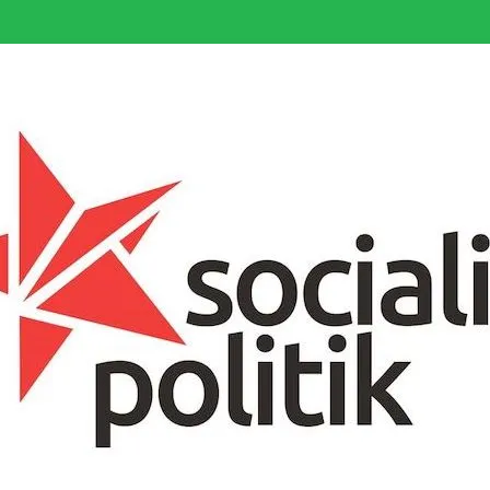
somfattande socialistiska Fjärde Internationalen och en viktig tillgång i kampe
k