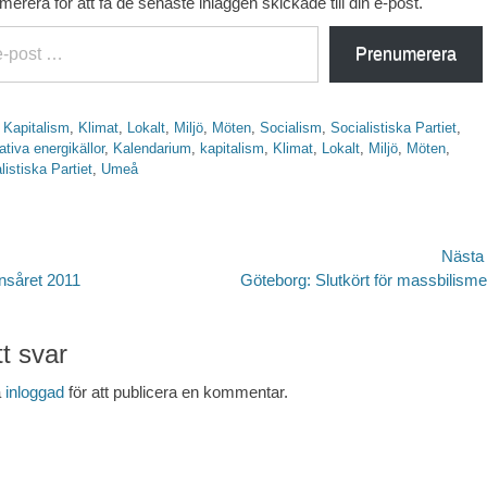
erera för att få de senaste inläggen skickade till din e-post.
Prenumerera
,
Kapitalism
,
Klimat
,
Lokalt
,
Miljö
,
Möten
,
Socialism
,
Socialistiska Partiet
,
ativa energikällor
,
Kalendarium
,
kapitalism
,
Klimat
,
Lokalt
,
Miljö
,
Möten
,
listiska Partiet
,
Umeå
avigering
Nästa
Nästa
nsåret 2011
Göteborg: Slutkört för massbilism
inlägg:
t svar
a
inloggad
för att publicera en kommentar.