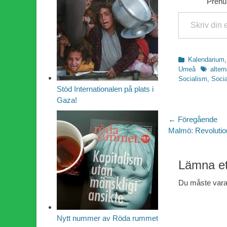
Prenum
Skriv din e-post …
Kategorier
Kalendarium
Etiketter
Umeå
altern
Socialism
,
Socia
Stöd Internationalen på plats i
Gaza!
Inläggsn
← Föregående
Föregående
Malmö: Revolutio
inlägg:
Lämna et
Du måste var
Nytt nummer av Röda rummet