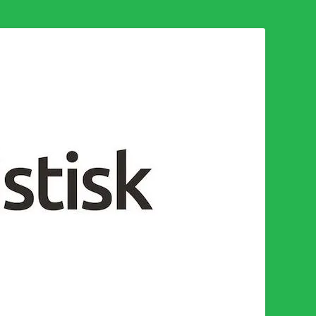
n för en socialistisk framtid!