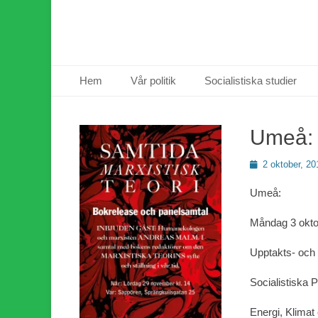
Primär meny
Hoppa
Hem
Vår politik
Socialistiska studier
till
innehåll
Umeå: 
Publicerad
2 oktober, 20
den
Umeå:
Måndag 3 oktob
Upptakts- och
Socialistiska P
Energi, Klimat