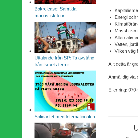
Bokrelease: Samtida
Kapitalisme
marxistisk teori
Energi och f
Klimatförän
Massbilisme
Alternativ e
Vatten, jor
Vilken väg
Uttalande från SP: Ta avstånd
Allt detta är gr
från Israels terror
Anmäl dig via 
Eller ring: 070
Solidaritet med Internationalen
U