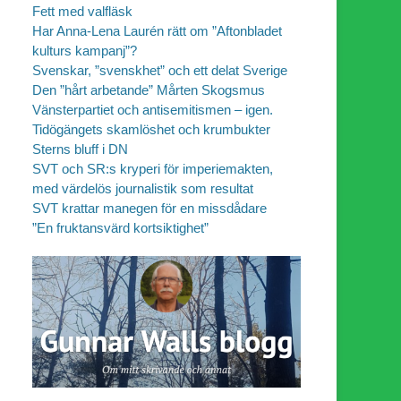
Fett med valfläsk
Har Anna-Lena Laurén rätt om ”Aftonbladet
kulturs kampanj”?
Svenskar, ”svenskhet” och ett delat Sverige
Den ”hårt arbetande” Mårten Skogsmus
Vänsterpartiet och antisemitismen – igen.
Tidögängets skamlöshet och krumbukter
Sterns bluff i DN
SVT och SR:s kryperi för imperiemakten,
med värdelös journalistik som resultat
SVT krattar manegen för en missdådare
”En fruktansvärd kortsiktighet”