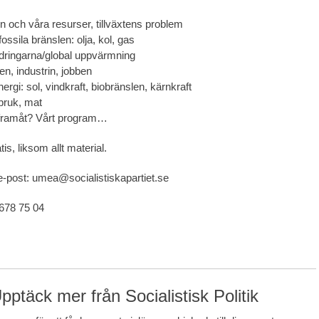
n och våra resurser, tillväxtens problem
ossila bränslen: olja, kol, gas
dringarna/global uppvärmning
n, industrin, jobben
nergi: sol, vindkraft, biobränslen, kärnkraft
dbruk, mat
 framåt? Vårt program…
atis, liksom allt material.
e-post: umea@socialistiskapartiet.se
-678 75 04
pptäck mer från Socialistisk Politik