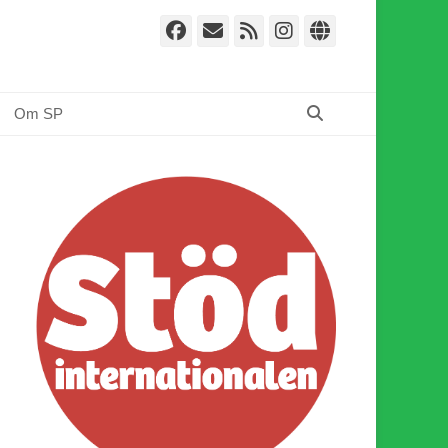
Facebook
E-
Webbflöde
Instagram
Webbplat
post
Sök
Om SP