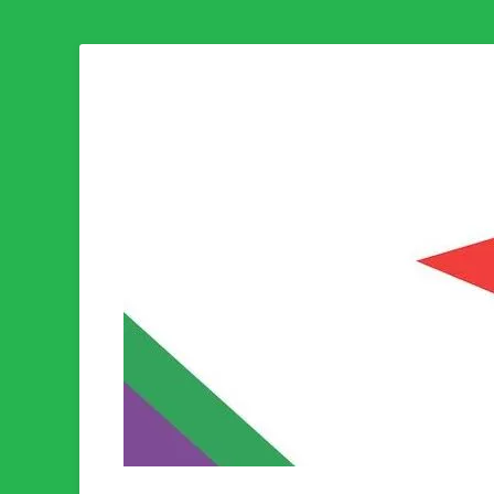
Som medlem i Socialistisk Politik är du medlem i den värld
Socialistisk Politi